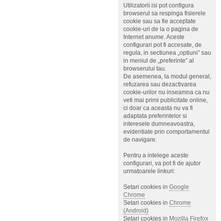
Utilizatorii isi pot configura
browserul sa respinga fisierele
cookie sau sa fie acceptate
cookie-uri de la o pagina de
Internet anume. Aceste
configurari pot fi accesate, de
regula, in sectiunea „optiuni” sau
in meniul de „preferinte” al
browserului tau.
De asemenea, la modul general,
refuzarea sau dezactivarea
cookie-urilor nu inseamna ca nu
veti mai primi publicitate online,
ci doar ca aceasta nu va fi
adaptata preferintelor si
interesele dumneavoastra,
evidentiate prin comportamentul
de navigare.
Pentru a intelege aceste
configurari, va pot fi de ajutor
urmatoarele linkuri:
Setari cookies in
Google
Chrome
Setari cookies in
Chrome
(Android)
Setari cookies in
Mozilla Firefox