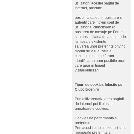
utilizatorii acestei pagini de
Internet, precum:
posibilitatea de inregistrare si
autentificare intr-un cont de
utilizator al clubcitroen.ro
postarea de mesaje pe Forum
sau posibilitatea de a raspunde
la mesaje existente
salvarea unor preferinte privind
modul de vizualizare a
continutului de pe forum
identificarea unor posibile erori
care apar in timpul
vizitarii/utilizarii
Tipuri de cookies folosite pe
Clubcitroen.ro
Prin utilizarea/vizitarea paginii
de Internet pot fi plasate
urmatoarele cookies:
Cookies de performanta si
preferinte:
Prin acest tip de cookie-uri sunt
memorate preferintele