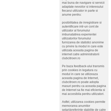
mai buna de navigare si servicii
adaptate nevoilor si interesului
fiecarui utilizator in parte si
anume pentru:
posibilitatea de inregistrare si
autentificare intr-un cont de
utilizator al forumului
imbunatatirea experientei
utilizatorilor forumului
furnizarea de statistici anonime
cu privire la modul in care este
utilizata aceasta pagina de
internet catre administratorii
clubcitroen.ro
Pe baza feedback-ului transmis
prin cookies in legatura cu
modul in care se utilizeaza
aceasta pagina de Internet,
clubcitroen.ro poate adopta
masuri pentru ca aceasta pagina
de Internet sa fie mai eficienta si
mai accesibila pentru utilizatori.
Astfel, utilizarea cookies permite
memorarea anumitor
setari/preferinte stabilite de catre