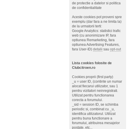
de protectie a datelor si politica
de confidentialitate
Aceste cookies pot proveni spre
exemplu (dar fara a ne limita la)
de la urmatorii terti:
Google Analytics: statistici trafic
web (cu anonimizare IP, fara
optiunea Remarketing, fara
optiunea Advertising Features,
fara User-ID)
detalii
sau
opt-out
Lista cookies folosite de
Clubcitroen.ro
Cookies proprii (first party)
_u = user ID, (continte un numar
alocat fiecarui utilizator, sau 1
pentru vizitatori neinregistrati.
Utilizat pentru functionarea
corecta a forumului.
_sid = session ID, se schimba
periodic si, combinat cu _u,
identifica utilizatorul. Utilizat
pentru buna functionare a
forumului, atribuirea mesajelor
postate, etc...