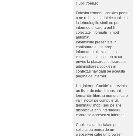
clubcitroen.ro
Folosim termenul cookies pentru
a ne referi la modulele cookie si
la tehnologiile similare prin
intermediul carora pot fi
colectate informatii in mod
automat.
Informatiile prezentate in
continuare au ca scop
informarea utilizatorilor si
vizitatorilor clubcitroen.ro cu
privire la plasarea, utilizarea si
administrarea cookies in
contextul navigarii pe aceasta
pagina de Internet.
Un „Internet Cookie” reprezinta
un fisier de mici dimensiuni,
format din litere si numere, care
va fi stocat pe computerul,
terminalul mobil sau pe alte
dispozitive prin intermediul
carora se acceseaza Internetul.
Cookies sunt instalate prin
solicitarea emisa de un
webserver catre un browser