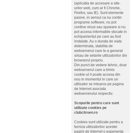
(aplicatia de accesare a site-
urilor web, cum ar fi Chrome,
Firefox, sau IE). Sunt elemente
pasive, in sensul ca nu contin
programe software, nu pot
contine virusi sau spyware si nu
pot accesa informatiile stocate in
echipamentul pe care au fost
instalate. Au o durata de viata
determinata, stabilita de
webserverul care le-a generat
si/sau de setarile utilizatorilor din
browserul propriu.
Din punct de vedere tehnic, doar
webserverul care a trimis
cookie-ul il poate accesa din
nou in momentul in care un
utilizator se intoarce pe pagina
de Internet asociata
webserverului respectiv.
Scopurile pentru care sunt
utilizate cookies pe
clubcitroen.ro
Cookies sunt utilizate pentru a
furniza utilizatorilor acestei
pagini de Internet o experienta