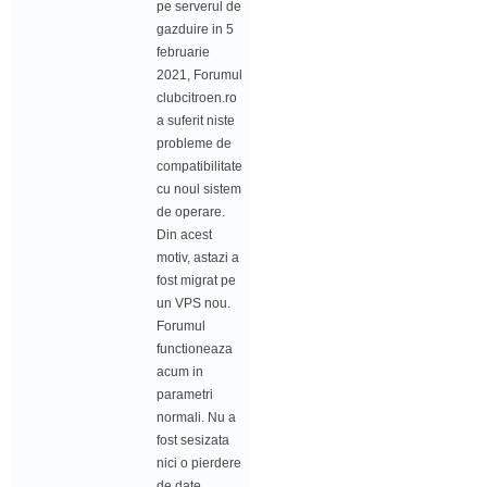
pe serverul de
gazduire in 5
februarie
2021, Forumul
clubcitroen.ro
a suferit niste
probleme de
compatibilitate
cu noul sistem
de operare.
Din acest
motiv, astazi a
fost migrat pe
un VPS nou.
Forumul
functioneaza
acum in
parametri
normali. Nu a
fost sesizata
nici o pierdere
de date.