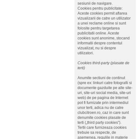
sesiunii de navigare.
Cookies pentru publicitate:
Aceste cookies permit aflarea
vizualizarii de catre un utilizator
a unei reclame online si sunt
folosite pentru targetarea
publicitatii online. Aceste
cookies sunt anonime, stocand
informatii despre contentul
vizualizat, nu si despre
utilizatori.
Cookies third-party (plasate de
terti)
Anumite sectiuni de continut
(spre ex: linkuri catre fotografii si
documente gazduite pe alte site-
uri, site-uri social media, site-uri
web) de pe pagina de Internet
pot fi furnizate prin intermediul
unor terti, adica nu de catre
clubcitroen.ro, caz in care sunt
denumite cookies plasate de
terti („third party cookies”).
Tertii care furnizeaza cookies
trebuie sa respecte, de
asemenea, regulile in materie