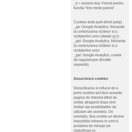
_k = session key. Folosit pentru
functia "tine minte parola".
Cookies terte parti (third party)
_ga: Google Analytics, foloseste
la contorizarea vizitelor si a
vizitatorilor unici (detalii
aici
)
_gid: Google Analytics, foloseste
la contorizarea vizitelor si a
vizitatorilor unici
_gat: Google Analytics, cookie
de regularizare (throttle
requests)
Dezactivare cookies
.
Dezactivarea si refuzul de a
primi cookies pot face aceasta
pagina de Internet dificil de
vizitat, atragand dupa sine
limitari ale posibilitatilor de
utilizare ale acesteia. De
exemplu, fara cookie-uri devine
imposibila intrarea in cont si
postarea de mesaje pe
clubcitroen.ro.