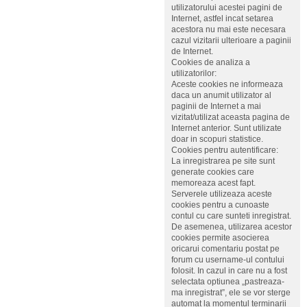
utilizatorului acestei pagini de
Internet, astfel incat setarea
acestora nu mai este necesara
cazul vizitarii ulterioare a paginii
de Internet.
Cookies de analiza a
utilizatorilor:
Aceste cookies ne informeaza
daca un anumit utilizator al
paginii de Internet a mai
vizitat/utilizat aceasta pagina de
Internet anterior. Sunt utilizate
doar in scopuri statistice.
Cookies pentru autentificare:
La inregistrarea pe site sunt
generate cookies care
memoreaza acest fapt.
Serverele utilizeaza aceste
cookies pentru a cunoaste
contul cu care sunteti inregistrat.
De asemenea, utilizarea acestor
cookies permite asocierea
oricarui comentariu postat pe
forum cu username-ul contului
folosit. In cazul in care nu a fost
selectata optiunea „pastreaza-
ma inregistrat”, ele se vor sterge
automat la momentul terminarii