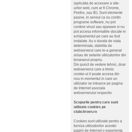
(aplicatia de accesare a site-
urilor web, cum ar fi Chrome,
Firefox, sau IE). Sunt elemente
pasive, in sensul ca nu contin
programe software, nu pot
contine virusi sau spyware si nu
pot accesa informatiile stocate in
echipamentul pe care au fost
instalate. Au o durata de viata
determinata, stabilita de
webserverul care le-a generat
si/sau de setarile utilizatorilor din
browserul propriu.
Din punct de vedere tehnic, doar
webserverul care a trimis
cookie-ul il poate accesa din
nou in momentul in care un
utilizator se intoarce pe pagina
de Internet asociata
webserverului respectiv.
Scopurile pentru care sunt
utilizate cookies pe
clubcitroen.ro
Cookies sunt utilizate pentru a
furniza utilizatorilor acestei
pagini de Internet o experienta