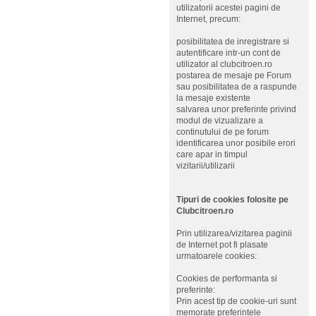
utilizatorii acestei pagini de
Internet, precum:
posibilitatea de inregistrare si
autentificare intr-un cont de
utilizator al clubcitroen.ro
postarea de mesaje pe Forum
sau posibilitatea de a raspunde
la mesaje existente
salvarea unor preferinte privind
modul de vizualizare a
continutului de pe forum
identificarea unor posibile erori
care apar in timpul
vizitarii/utilizarii
Tipuri de cookies folosite pe
Clubcitroen.ro
Prin utilizarea/vizitarea paginii
de Internet pot fi plasate
urmatoarele cookies:
Cookies de performanta si
preferinte:
Prin acest tip de cookie-uri sunt
memorate preferintele