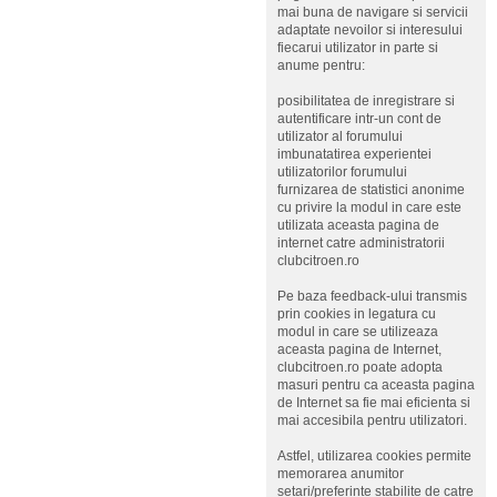
mai buna de navigare si servicii
adaptate nevoilor si interesului
fiecarui utilizator in parte si
anume pentru:
posibilitatea de inregistrare si
autentificare intr-un cont de
utilizator al forumului
imbunatatirea experientei
utilizatorilor forumului
furnizarea de statistici anonime
cu privire la modul in care este
utilizata aceasta pagina de
internet catre administratorii
clubcitroen.ro
Pe baza feedback-ului transmis
prin cookies in legatura cu
modul in care se utilizeaza
aceasta pagina de Internet,
clubcitroen.ro poate adopta
masuri pentru ca aceasta pagina
de Internet sa fie mai eficienta si
mai accesibila pentru utilizatori.
Astfel, utilizarea cookies permite
memorarea anumitor
setari/preferinte stabilite de catre