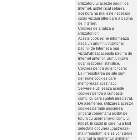
utilizatorului acestei pagini de
Internet, astfel incat setarea
acestora nu mai este necesara
cazul vizitarii ulterioare a paginii
de Internet.
Cookies de analiza a
utilizatorilor:
Aceste cookies ne informeaza
daca un anumit utilizator al
paginii de Internet a mai
vizitat/utilizat aceasta pagina de
Internet anterior. Sunt utilizate
doar in scopuri statistice.
Cookies pentru autentificare:
La inregistrarea pe site sunt
generate cookies care
memoreaza acest fapt.
Serverele utilizeaza aceste
cookies pentru a cunoaste
contul cu care sunteti inregistrat.
De asemenea, utilizarea acestor
cookies permite asocierea
oricarui comentariu postat pe
forum cu username-ul contului
folosit. In cazul in care nu a fost
selectata optiunea „pastreaza-
ma inregistrat”, ele se vor sterge
automat la momentul terminarii