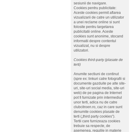
sesiunii de navigare.
Cookies pentru publicitate:
Aceste cookies permit aflarea
vizualizarii de catre un utilizator
a unei reclame online si sunt
folosite pentru targetarea
publicitatii online. Aceste
cookies sunt anonime, stocand
informatii despre contentul
vizualizat, nu si despre
utilizatori.
Cookies third-party (plasate de
terti)
Anumite sectiuni de continut
(spre ex: linkuri catre fotografii si
documente gazduite pe alte site-
uri, site-uri social media, site-uri
web) de pe pagina de Internet
pot fi furnizate prin intermediul
unor terti, adica nu de catre
clubcitroen.ro, caz in care sunt
denumite cookies plasate de
terti („third party cookies”).
Tertii care furnizeaza cookies
trebuie sa respecte, de
asemenea, regulile in materie