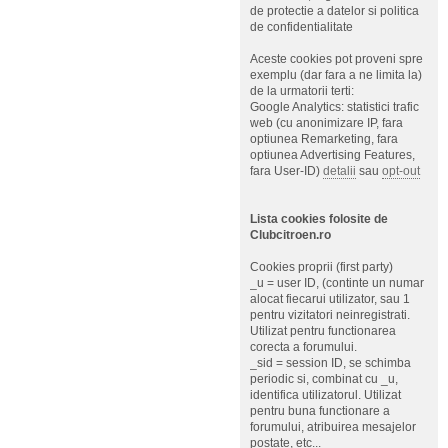
de protectie a datelor si politica
de confidentialitate
Aceste cookies pot proveni spre
exemplu (dar fara a ne limita la)
de la urmatorii terti:
Google Analytics: statistici trafic
web (cu anonimizare IP, fara
optiunea Remarketing, fara
optiunea Advertising Features,
fara User-ID)
detalii
sau
opt-out
Lista cookies folosite de
Clubcitroen.ro
Cookies proprii (first party)
_u = user ID, (continte un numar
alocat fiecarui utilizator, sau 1
pentru vizitatori neinregistrati.
Utilizat pentru functionarea
corecta a forumului.
_sid = session ID, se schimba
periodic si, combinat cu _u,
identifica utilizatorul. Utilizat
pentru buna functionare a
forumului, atribuirea mesajelor
postate, etc...