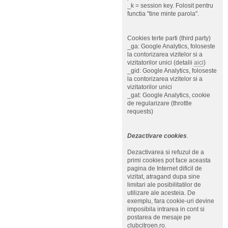
_k = session key. Folosit pentru
functia "tine minte parola".
Cookies terte parti (third party)
_ga: Google Analytics, foloseste
la contorizarea vizitelor si a
vizitatorilor unici (detalii
aici
)
_gid: Google Analytics, foloseste
la contorizarea vizitelor si a
vizitatorilor unici
_gat: Google Analytics, cookie
de regularizare (throttle
requests)
Dezactivare cookies
.
Dezactivarea si refuzul de a
primi cookies pot face aceasta
pagina de Internet dificil de
vizitat, atragand dupa sine
limitari ale posibilitatilor de
utilizare ale acesteia. De
exemplu, fara cookie-uri devine
imposibila intrarea in cont si
postarea de mesaje pe
clubcitroen.ro.