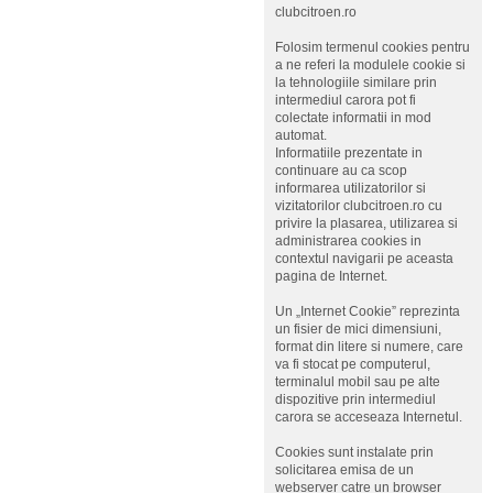
clubcitroen.ro
Folosim termenul cookies pentru
a ne referi la modulele cookie si
la tehnologiile similare prin
intermediul carora pot fi
colectate informatii in mod
automat.
Informatiile prezentate in
continuare au ca scop
informarea utilizatorilor si
vizitatorilor clubcitroen.ro cu
privire la plasarea, utilizarea si
administrarea cookies in
contextul navigarii pe aceasta
pagina de Internet.
Un „Internet Cookie” reprezinta
un fisier de mici dimensiuni,
format din litere si numere, care
va fi stocat pe computerul,
terminalul mobil sau pe alte
dispozitive prin intermediul
carora se acceseaza Internetul.
Cookies sunt instalate prin
solicitarea emisa de un
webserver catre un browser