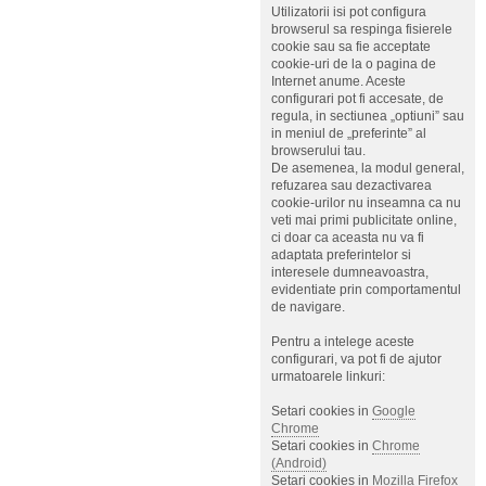
Utilizatorii isi pot configura
browserul sa respinga fisierele
cookie sau sa fie acceptate
cookie-uri de la o pagina de
Internet anume. Aceste
configurari pot fi accesate, de
regula, in sectiunea „optiuni” sau
in meniul de „preferinte” al
browserului tau.
De asemenea, la modul general,
refuzarea sau dezactivarea
cookie-urilor nu inseamna ca nu
veti mai primi publicitate online,
ci doar ca aceasta nu va fi
adaptata preferintelor si
interesele dumneavoastra,
evidentiate prin comportamentul
de navigare.
Pentru a intelege aceste
configurari, va pot fi de ajutor
urmatoarele linkuri:
Setari cookies in
Google
Chrome
Setari cookies in
Chrome
(Android)
Setari cookies in
Mozilla Firefox