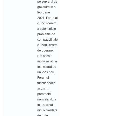
pe serverul de
gazduire in 5
februarie
2021, Forumul
clubcitroen.ro
a suferit niste
probleme de
compatibilitate
cu noul sistem
de operare.
Din acest
motiv, astazi a
fost migrat pe
un VPS nou.
Forumul
functioneaza
acum in
parametri
normali. Nu a
fost sesizata
nici o pierdere
de date.