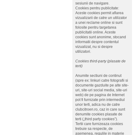
sesiunii de navigare.
Cookies pentru publicitate:
Aceste cookies permit aflarea
vizualizarii de catre un utilizator
a unei reclame online si sunt
folosite pentru targetarea
publicitatii online. Aceste
cookies sunt anonime, stocand
informatii despre contentul
vizualizat, nu si despre
utilizatori.
Cookies third-party (plasate de
terti)
Anumite sectiuni de continut
(spre ex: linkuri catre fotografii si
documente gazduite pe alte site-
uri, site-uri social media, site-uri
web) de pe pagina de Internet
pot fi furnizate prin intermediul
unor terti, adica nu de catre
clubcitroen.ro, caz in care sunt
denumite cookies plasate de
terti („third party cookies”).
Tertii care furnizeaza cookies
trebuie sa respecte, de
asemenea, regulile in materie