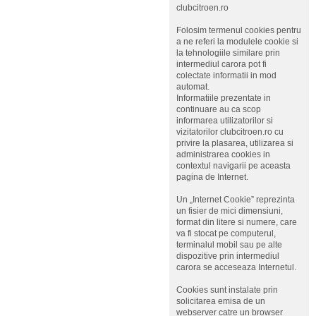
clubcitroen.ro
Folosim termenul cookies pentru
a ne referi la modulele cookie si
la tehnologiile similare prin
intermediul carora pot fi
colectate informatii in mod
automat.
Informatiile prezentate in
continuare au ca scop
informarea utilizatorilor si
vizitatorilor clubcitroen.ro cu
privire la plasarea, utilizarea si
administrarea cookies in
contextul navigarii pe aceasta
pagina de Internet.
Un „Internet Cookie” reprezinta
un fisier de mici dimensiuni,
format din litere si numere, care
va fi stocat pe computerul,
terminalul mobil sau pe alte
dispozitive prin intermediul
carora se acceseaza Internetul.
Cookies sunt instalate prin
solicitarea emisa de un
webserver catre un browser