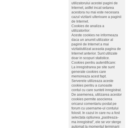
utilizatorului acestei pagini de
Internet, astfel incat setarea
acestora nu mai este necesara
cazul vizitarii ulterioare a paginii
de Internet.
Cookies de analiza a
utilizatorilor:
Aceste cookies ne informeaza
daca un anumit utilizator al
paginii de Internet a mai
vizitat/utilizat aceasta pagina de
Internet anterior. Sunt utilizate
doar in scopuri statistice.
Cookies pentru autentificare:
La inregistrarea pe site sunt
generate cookies care
memoreaza acest fapt.
Serverele utilizeaza aceste
cookies pentru a cunoaste
contul cu care sunteti inregistrat.
De asemenea, utilizarea acestor
cookies permite asocierea
oricarui comentariu postat pe
forum cu username-ul contului
folosit. In cazul in care nu a fost
selectata optiunea „pastreaza-
ma inregistrat”, ele se vor sterge
automat la momentul terminarii