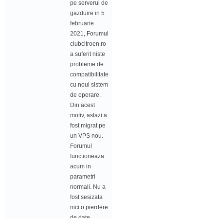
pe serverul de
gazduire in 5
februarie
2021, Forumul
clubcitroen.ro
a suferit niste
probleme de
compatibilitate
cu noul sistem
de operare.
Din acest
motiv, astazi a
fost migrat pe
un VPS nou.
Forumul
functioneaza
acum in
parametri
normali. Nu a
fost sesizata
nici o pierdere
de date.