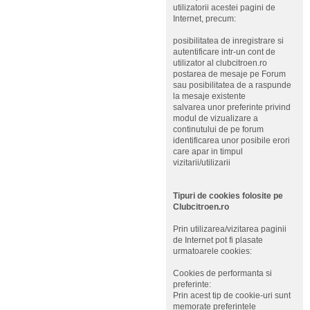
utilizatorii acestei pagini de
Internet, precum:
posibilitatea de inregistrare si
autentificare intr-un cont de
utilizator al clubcitroen.ro
postarea de mesaje pe Forum
sau posibilitatea de a raspunde
la mesaje existente
salvarea unor preferinte privind
modul de vizualizare a
continutului de pe forum
identificarea unor posibile erori
care apar in timpul
vizitarii/utilizarii
Tipuri de cookies folosite pe
Clubcitroen.ro
Prin utilizarea/vizitarea paginii
de Internet pot fi plasate
urmatoarele cookies:
Cookies de performanta si
preferinte:
Prin acest tip de cookie-uri sunt
memorate preferintele