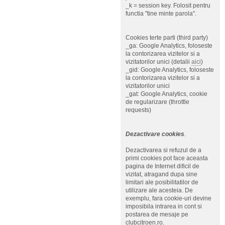
_k = session key. Folosit pentru
functia "tine minte parola".
Cookies terte parti (third party)
_ga: Google Analytics, foloseste
la contorizarea vizitelor si a
vizitatorilor unici (detalii
aici
)
_gid: Google Analytics, foloseste
la contorizarea vizitelor si a
vizitatorilor unici
_gat: Google Analytics, cookie
de regularizare (throttle
requests)
Dezactivare cookies
.
Dezactivarea si refuzul de a
primi cookies pot face aceasta
pagina de Internet dificil de
vizitat, atragand dupa sine
limitari ale posibilitatilor de
utilizare ale acesteia. De
exemplu, fara cookie-uri devine
imposibila intrarea in cont si
postarea de mesaje pe
clubcitroen.ro.