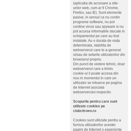
(aplicatia de accesare a site-
urilor web, cum ar fi Chrome,
Firefox, sau IE). Sunt elemente
pasive, in sensul ca nu contin
programe software, nu pot
contine virusi sau spyware si nu
pot accesa informatiile stocate in
echipamentul pe care au fost
instalate. Au o durata de viata
determinata, stabilita de
webserverul care le-a generat
si/sau de setarile utilizatorilor din
browserul propriu.
Din punct de vedere tehnic, doar
webserverul care a trimis
cookie-ul il poate accesa din
nou in momentul in care un
utilizator se intoarce pe pagina
de Internet asociata
webserverului respectiv.
Scopurile pentru care sunt
utilizate cookies pe
clubcitroen.ro
Cookies sunt utilizate pentru a
furniza utilizatorilor acestei
pagini de Internet o experienta