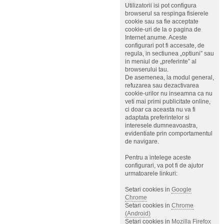
Utilizatorii isi pot configura
browserul sa respinga fisierele
cookie sau sa fie acceptate
cookie-uri de la o pagina de
Internet anume. Aceste
configurari pot fi accesate, de
regula, in sectiunea „optiuni” sau
in meniul de „preferinte” al
browserului tau.
De asemenea, la modul general,
refuzarea sau dezactivarea
cookie-urilor nu inseamna ca nu
veti mai primi publicitate online,
ci doar ca aceasta nu va fi
adaptata preferintelor si
interesele dumneavoastra,
evidentiate prin comportamentul
de navigare.
Pentru a intelege aceste
configurari, va pot fi de ajutor
urmatoarele linkuri:
Setari cookies in
Google
Chrome
Setari cookies in
Chrome
(Android)
Setari cookies in
Mozilla Firefox