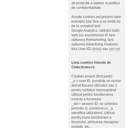
de protectie a datelor si politica
de confidentialitate
Aceste cookies pot proveni spre
exemplu (dar fara a ne limita la)
de la urmatorii terti:
Google Analytics: statistici trafic
web (cu anonimizare IP, fara
optiunea Remarketing, fara
optiunea Advertising Features,
fara User-ID)
detalii
sau
opt-out
Lista cookies folosite de
Clubcitroen.ro
Cookies proprii (first party)
_u = user ID, (continte un numar
alocat fiecarui utilizator, sau 1
pentru vizitatori neinregistrati.
Utilizat pentru functionarea
corecta a forumului.
_sid = session ID, se schimba
periodic si, combinat cu _u,
identifica utilizatorul. Utilizat
pentru buna functionare a
forumului, atribuirea mesajelor
postate, etc...