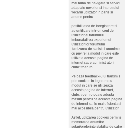
mai buna de navigare si servicii
adaptate nevoilor si interesului
fiecarui utilizator in parte si
anume pentru:
posibilitatea de inregistrare si
autentificare intr-un cont de
utilizator al forumului
imbunatatirea experientei
utilizatorilor forumului
furnizarea de statistici anonime
cu privire la modul in care este
utilizata aceasta pagina de
internet catre administratorii
clubcitroen.ro
Pe baza feedback-ului transmis
prin cookies in legatura cu
modul in care se utilizeaza
aceasta pagina de Internet,
clubcitroen.ro poate adopta
masuri pentru ca aceasta pagina
de Internet sa fie mai eficienta si
mai accesibila pentru utilizatori.
Astfel, utilizarea cookies permite
memorarea anumitor
setari/preferinte stabilite de catre