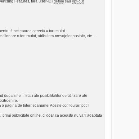
vertising Features, fara User-ID)
detalii
sau
opt-out
t pentru functionarea corecta a forumului.
unctionare a forumului, atribuirea mesajelor postate, etc...
 dupa sine limitari ale posibilitatilor de utilizare ale
citroen.ro.
la o pagina de Internet anume. Aceste configurari pot fi
rimi publicitate online, ci doar ca aceasta nu va fi adaptata