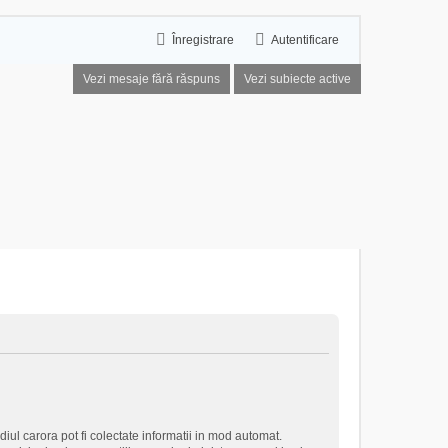
Înregistrare
Autentificare
Vezi mesaje fără răspuns
Vezi subiecte active
iul carora pot fi colectate informatii in mod automat.