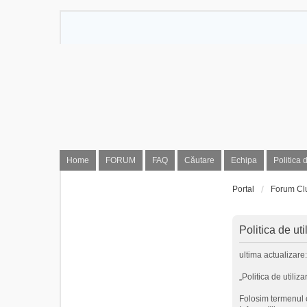
Home
FORUM
FAQ
Căutare
Echipa
Politica 
Portal
Forum Cl
Politica de ut
ultima actualizare
„Politica de utiliza
Folosim termenul c