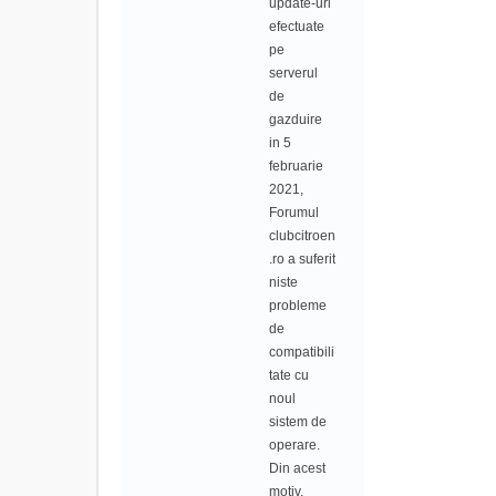
update-uri
efectuate
pe
serverul
de
gazduire
in 5
februarie
2021,
Forumul
clubcitroen
.ro a suferit
niste
probleme
de
compatibili
tate cu
noul
sistem de
operare.
Din acest
motiv,