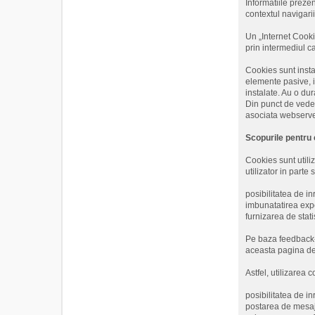
Informatiile prezen
contextul navigari
Un „Internet Cookie
prin intermediul c
Cookies sunt insta
elemente pasive, i
instalate. Au o dur
Din punct de veder
asociata webserver
Scopurile pentru 
Cookies sunt utiliz
utilizator in parte
posibilitatea de in
imbunatatirea exper
furnizarea de stati
Pe baza feedback-u
aceasta pagina de I
Astfel, utilizarea 
posibilitatea de inr
postarea de mesaj