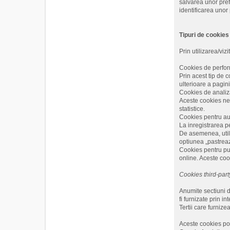
salvarea unor pref
identificarea unor p
Tipuri de cookies
Prin utilizarea/viz
Cookies de perform
Prin acest tip de c
ulterioare a pagini
Cookies de analiza 
Aceste cookies ne i
statistice.
Cookies pentru aut
La inregistrarea p
De asemenea, utili
optiunea „pastreaz
Cookies pentru publ
online. Aceste coo
Cookies third-party
Anumite sectiuni de
fi furnizate prin i
Tertii care furnize
Aceste cookies pot 