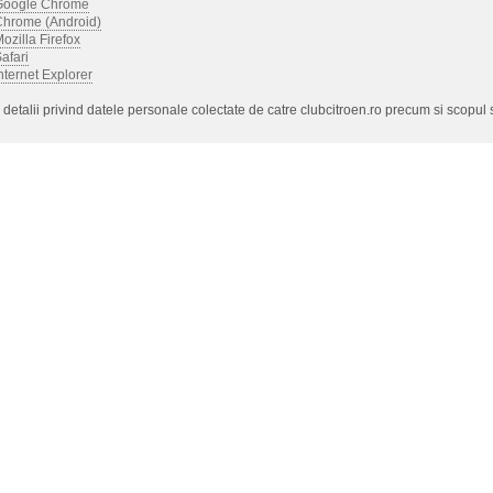
Google Chrome
Chrome (Android)
ozilla Firefox
afari
nternet Explorer
detalii privind datele personale colectate de catre clubcitroen.ro precum si scopul