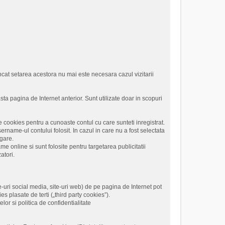
 incat setarea acestora nu mai este necesara cazul vizitarii
sta pagina de Internet anterior. Sunt utilizate doar in scopuri
 cookies pentru a cunoaste contul cu care sunteti inregistrat.
name-ul contului folosit. In cazul in care nu a fost selectata
igare.
me online si sunt folosite pentru targetarea publicitatii
atori.
te-uri social media, site-uri web) de pe pagina de Internet pot
es plasate de terti („third party cookies”).
or si politica de confidentialitate