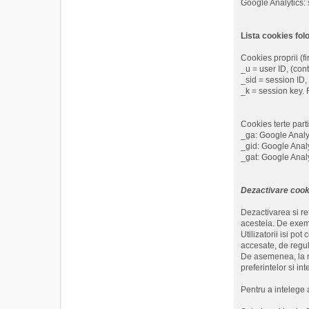
Google Analytics: 
Lista cookies fol
Cookies proprii (fir
_u = user ID, (cont
_sid = session ID, 
_k = session key. F
Cookies terte parti
_ga: Google Analyti
_gid: Google Analyt
_gat: Google Analy
Dezactivare cook
Dezactivarea si ref
acesteia. De exemp
Utilizatorii isi po
accesate, de regul
De asemenea, la mo
preferintelor si i
Pentru a intelege a