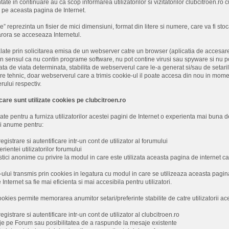
tate in continuare au ca scop informarea utilizatorilor si vizitatorilor clubcitroen.ro 
i pe aceasta pagina de Internet.
” reprezinta un fisier de mici dimensiuni, format din litere si numere, care va fi sto
arora se acceseaza Internetul.
late prin solicitarea emisa de un webserver catre un browser (aplicatia de accesare 
n sensul ca nu contin programe software, nu pot contine virusi sau spyware si nu po
ata de viata determinata, stabilita de webserverul care le-a generat si/sau de setarile
e tehnic, doar webserverul care a trimis cookie-ul il poate accesa din nou in moment
ului respectiv.
care sunt utilizate cookies pe clubcitroen.ro
ate pentru a furniza utilizatorilor acestei pagini de Internet o experienta mai buna de
 si anume pentru:
registrare si autentificare intr-un cont de utilizator al forumului
ientei utilizatorilor forumului
stici anonime cu privire la modul in care este utilizata aceasta pagina de internet ca
lui transmis prin cookies in legatura cu modul in care se utilizeaza aceasta pagin
nternet sa fie mai eficienta si mai accesibila pentru utilizatori.
cookies permite memorarea anumitor setari/preferinte stabilite de catre utilizatorii ac
egistrare si autentificare intr-un cont de utilizator al clubcitroen.ro
e pe Forum sau posibilitatea de a raspunde la mesaje existente