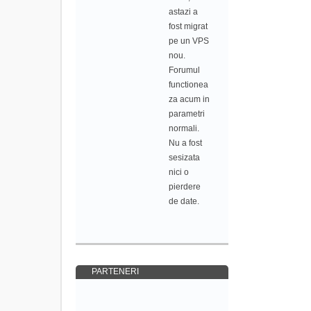
astazi a
fost migrat
pe un VPS
nou.
Forumul
functionea
za acum in
parametri
normali.
Nu a fost
sesizata
nici o
pierdere
de date.
PARTENERI