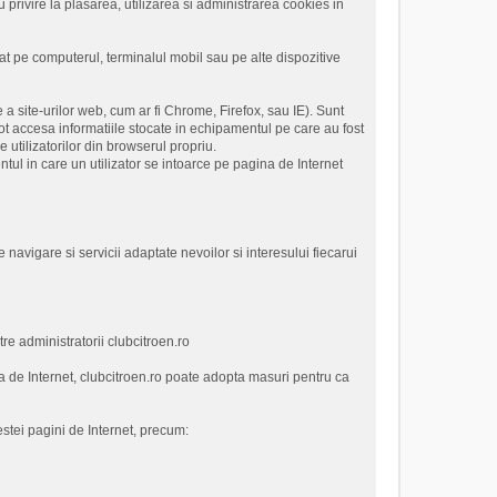
cu privire la plasarea, utilizarea si administrarea cookies in
cat pe computerul, terminalul mobil sau pe alte dispozitive
a site-urilor web, cum ar fi Chrome, Firefox, sau IE). Sunt
t accesa informatiile stocate in echipamentul pe care au fost
 utilizatorilor din browserul propriu.
ul in care un utilizator se intoarce pe pagina de Internet
 navigare si servicii adaptate nevoilor si interesului fiecarui
tre administratorii clubcitroen.ro
a de Internet, clubcitroen.ro poate adopta masuri pentru ca
estei pagini de Internet, precum: