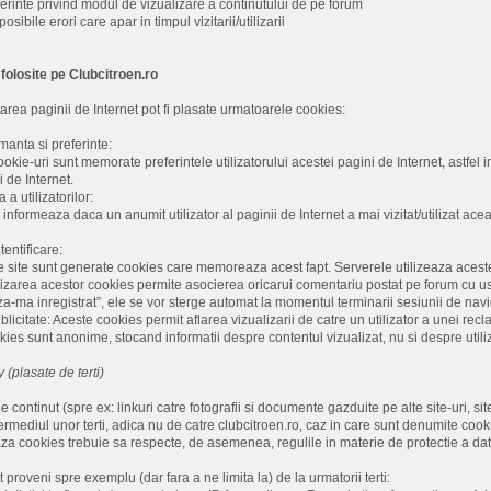
erinte privind modul de vizualizare a continutului de pe forum
osibile erori care apar in timpul vizitarii/utilizarii
 folosite pe Clubcitroen.ro
itarea paginii de Internet pot fi plasate urmatoarele cookies:
anta si preferinte:
ookie-uri sunt memorate preferintele utilizatorului acestei pagini de Internet, astfel
i de Internet.
a utilizatorilor:
nformeaza daca un anumit utilizator al paginii de Internet a mai vizitat/utilizat acea
entificare:
e site sunt generate cookies care memoreaza acest fapt. Serverele utilizeaza aceste
zarea acestor cookies permite asocierea oricarui comentariu postat pe forum cu user
a-ma inregistrat”, ele se vor sterge automat la momentul terminarii sesiunii de nav
icitate: Aceste cookies permit aflarea vizualizarii de catre un utilizator a unei recla
kies sunt anonime, stocand informatii despre contentul vizualizat, nu si despre utiliz
 (plasate de terti)
 continut (spre ex: linkuri catre fotografii si documente gazduite pe alte site-uri, si
ntermediul unor terti, adica nu de catre clubcitroen.ro, caz in care sunt denumite cooki
aza cookies trebuie sa respecte, de asemenea, regulile in materie de protectie a datel
proveni spre exemplu (dar fara a ne limita la) de la urmatorii terti: