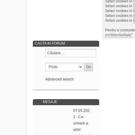
Setari cookies in
Setari cookies in
Setari cookies in
M
Setari cookies in
S
Setari cookies in
I
Pentru a cunoaste 
confidentialitate"
CAUTA IN FORUM
Advanced search
MESAJE
07.05.202
1 - Ca
urmare a
unor