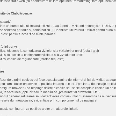
statistici trafic web (cu anonimizare IP, fara optiunea Remarketing, fara optiunea Ad
osite de Clubcitroen.ro
st party)
inte un numar alocat fiecarui utilizator, sau 1 pentru vizitatori neinregistrati. Utiliza
se schimba periodic si, combinat cu _u, identifica utilizatorul. Utilizat pentru buna f
olosit pentru functia "tine minte parola".
 (third party)
cs, foloseste la contorizarea vizitelor si a vizitatorilor unici (detalii
aici
)
ics, foloseste la contorizarea vizitelor si a vizitatorilor unici
tics, cookie de regularizare (throttle requests)
ies
.
uzul de a primi cookies pot face aceasta pagina de Internet dificil de vizitat, atragand
lu, fara cookie-uri devine imposibila intrarea in cont si postarea de mesaje pe club
t configura browserul sa respinga fisierele cookie sau sa fie acceptate cookie-uri de 
a, in sectiunea „optiuni” sau in meniul de „preferinte” al browserului tau.
dul general, refuzarea sau dezactivarea cookie-urilor nu inseamna ca nu veti mai p
nteresele dumneavoastra, evidentiate prin comportamentul de navigare.
ceste configurari, va pot fi de ajutor urmatoarele linkuri: