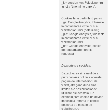
_k = session key. Folosit pentru
functia "tine minte parola".
Cookies terte parti (third party)
_ga: Google Analytics, foloseste
la contorizarea vizitelor si a
vizitatorilor unici (detalii
aici
)
_gid: Google Analytics, foloseste
la contorizarea vizitelor si a
vizitatorilor unici
_gat: Google Analytics, cookie
de regularizare (throttle
requests)
Dezactivare cookies
.
Dezactivarea si refuzul de a
primi cookies pot face aceasta
pagina de Internet dificil de
vizitat, atragand dupa sine
limitari ale posibilitatilor de
utilizare ale acesteia. De
exemplu, fara cookie-uri devine
imposibila intrarea in cont si
postarea de mesaje pe
clubcitroen.ro.