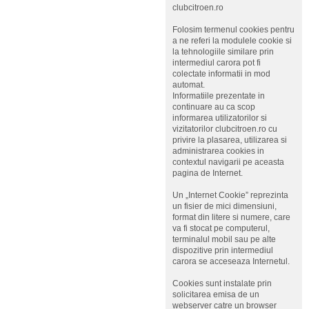
clubcitroen.ro
Folosim termenul cookies pentru
a ne referi la modulele cookie si
la tehnologiile similare prin
intermediul carora pot fi
colectate informatii in mod
automat.
Informatiile prezentate in
continuare au ca scop
informarea utilizatorilor si
vizitatorilor clubcitroen.ro cu
privire la plasarea, utilizarea si
administrarea cookies in
contextul navigarii pe aceasta
pagina de Internet.
Un „Internet Cookie” reprezinta
un fisier de mici dimensiuni,
format din litere si numere, care
va fi stocat pe computerul,
terminalul mobil sau pe alte
dispozitive prin intermediul
carora se acceseaza Internetul.
Cookies sunt instalate prin
solicitarea emisa de un
webserver catre un browser