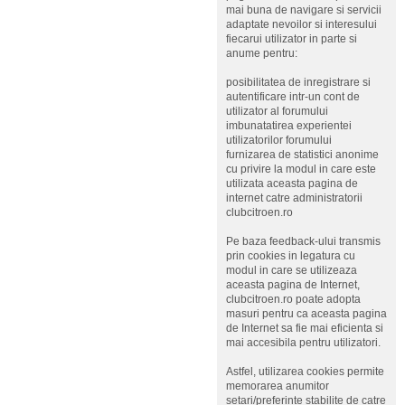
mai buna de navigare si servicii
adaptate nevoilor si interesului
fiecarui utilizator in parte si
anume pentru:
posibilitatea de inregistrare si
autentificare intr-un cont de
utilizator al forumului
imbunatatirea experientei
utilizatorilor forumului
furnizarea de statistici anonime
cu privire la modul in care este
utilizata aceasta pagina de
internet catre administratorii
clubcitroen.ro
Pe baza feedback-ului transmis
prin cookies in legatura cu
modul in care se utilizeaza
aceasta pagina de Internet,
clubcitroen.ro poate adopta
masuri pentru ca aceasta pagina
de Internet sa fie mai eficienta si
mai accesibila pentru utilizatori.
Astfel, utilizarea cookies permite
memorarea anumitor
setari/preferinte stabilite de catre