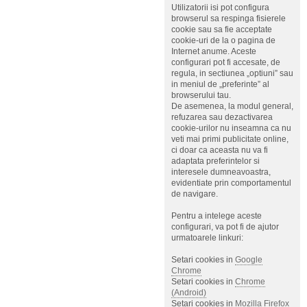
Utilizatorii isi pot configura
browserul sa respinga fisierele
cookie sau sa fie acceptate
cookie-uri de la o pagina de
Internet anume. Aceste
configurari pot fi accesate, de
regula, in sectiunea „optiuni” sau
in meniul de „preferinte” al
browserului tau.
De asemenea, la modul general,
refuzarea sau dezactivarea
cookie-urilor nu inseamna ca nu
veti mai primi publicitate online,
ci doar ca aceasta nu va fi
adaptata preferintelor si
interesele dumneavoastra,
evidentiate prin comportamentul
de navigare.
Pentru a intelege aceste
configurari, va pot fi de ajutor
urmatoarele linkuri:
Setari cookies in
Google
Chrome
Setari cookies in
Chrome
(Android)
Setari cookies in
Mozilla Firefox