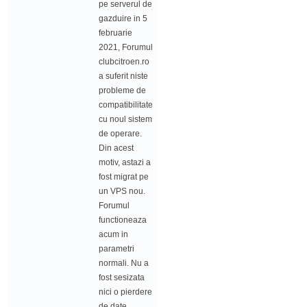
pe serverul de
gazduire in 5
februarie
2021, Forumul
clubcitroen.ro
a suferit niste
probleme de
compatibilitate
cu noul sistem
de operare.
Din acest
motiv, astazi a
fost migrat pe
un VPS nou.
Forumul
functioneaza
acum in
parametri
normali. Nu a
fost sesizata
nici o pierdere
de date.