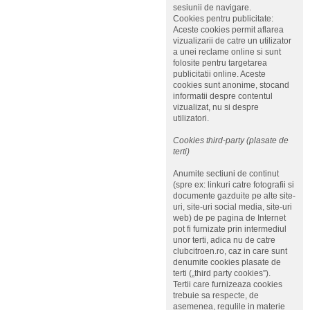
sesiunii de navigare.
Cookies pentru publicitate:
Aceste cookies permit aflarea
vizualizarii de catre un utilizator
a unei reclame online si sunt
folosite pentru targetarea
publicitatii online. Aceste
cookies sunt anonime, stocand
informatii despre contentul
vizualizat, nu si despre
utilizatori.
Cookies third-party (plasate de
terti)
Anumite sectiuni de continut
(spre ex: linkuri catre fotografii si
documente gazduite pe alte site-
uri, site-uri social media, site-uri
web) de pe pagina de Internet
pot fi furnizate prin intermediul
unor terti, adica nu de catre
clubcitroen.ro, caz in care sunt
denumite cookies plasate de
terti („third party cookies”).
Tertii care furnizeaza cookies
trebuie sa respecte, de
asemenea, regulile in materie