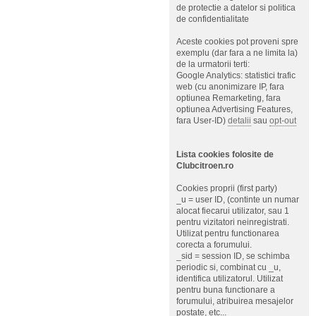
de protectie a datelor si politica
de confidentialitate
Aceste cookies pot proveni spre
exemplu (dar fara a ne limita la)
de la urmatorii terti:
Google Analytics: statistici trafic
web (cu anonimizare IP, fara
optiunea Remarketing, fara
optiunea Advertising Features,
fara User-ID)
detalii
sau
opt-out
Lista cookies folosite de
Clubcitroen.ro
Cookies proprii (first party)
_u = user ID, (continte un numar
alocat fiecarui utilizator, sau 1
pentru vizitatori neinregistrati.
Utilizat pentru functionarea
corecta a forumului.
_sid = session ID, se schimba
periodic si, combinat cu _u,
identifica utilizatorul. Utilizat
pentru buna functionare a
forumului, atribuirea mesajelor
postate, etc...