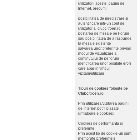
utilizatorii acestei pagini de
Internet, precum:
posibilitatea de inregistrare si
autentificare intr-un cont de
utilizator al clubcitroen.ro
postarea de mesaje pe Forum
sau posibilitatea de a raspunde
la mesaje existente
salvarea unor preferinte privind
modul de vizualizare a
continutului de pe forum
identificarea unor posibile erori
care apar in timpul
vizitarii/utilizarii
Tipuri de cookies folosite pe
Clubcitroen.ro
Prin utilizarea/vizitarea paginii
de Internet pot fi plasate
urmatoarele cookies:
Cookies de performanta si
preferinte:
Prin acest tip de cookie-uri sunt
memorate preferintele