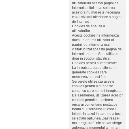
utilizatorului acestei pagini de
Internet, astfel incat setarea
acestora nu mai este necesara
cazul vizitarii ulterioare a paginii
de Internet.
Cookies de analiza a
utilizatorilor:
Aceste cookies ne informeaza
daca un anumit utilizator al
paginii de Internet a mai
vizitat/utilizat aceasta pagina de
Internet anterior. Sunt utilizate
doar in scopuri statistice.
Cookies pentru autentificare:
La inregistrarea pe site sunt
generate cookies care
memoreaza acest fapt.
Serverele utilizeaza aceste
cookies pentru a cunoaste
contul cu care sunteti inregistrat.
De asemenea, utilizarea acestor
cookies permite asocierea
oricarui comentariu postat pe
forum cu username-ul contului
folosit. In cazul in care nu a fost
selectata optiunea „pastreaza-
ma inregistrat”, ele se vor sterge
automat la momentul terminarii