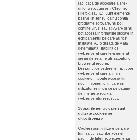
(aplicatia de accesare a site-
urilor web, cum ar fi Chrome,
Firefox, sau IE). Sunt elemente
pasive, in sensul ca nu contin
programe software, nu pot
contine virusi sau spyware si nu
pot accesa informatiile stocate in
echipamentul pe care au fost
instalate. Au o durata de viata
determinata, stabilita de
webserverul care le-a generat
si/sau de setarile utilizatorilor din
browserul propriu.
Din punct de vedere tehnic, doar
webserverul care a trimis
cookie-ul il poate accesa din
nou in momentul in care un
utilizator se intoarce pe pagina
de Internet asociata
webserverului respectiv.
Scopurile pentru care sunt
utilizate cookies pe
clubcitroen.ro
Cookies sunt utilizate pentru a
furniza utilizatorilor acestei
pagini de Internet o experienta