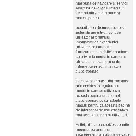
mai buna de navigare si servicii
adaptate nevoilor si interesului
fiecarui utilizator in parte si
anume pentru:
posibilitatea de inregistrare si
autentificare intr-un cont de
utilizator al forumului
imbunatatirea experientei
utilizatorilor forumului
furnizarea de statistici anonime
cu privire la modul in care este
utilizata aceasta pagina de
internet catre administratorii
clubcitroen.ro
Pe baza feedback-ului transmis
prin cookies in legatura cu
modul in care se utilizeaza
aceasta pagina de Internet,
clubcitroen.ro poate adopta
masuri pentru ca aceasta pagina
de Internet sa fie mai eficienta si
mai accesibila pentru utilizatori.
Astfel, utilizarea cookies permite
memorarea anumitor
setari/preferinte stabilite de catre