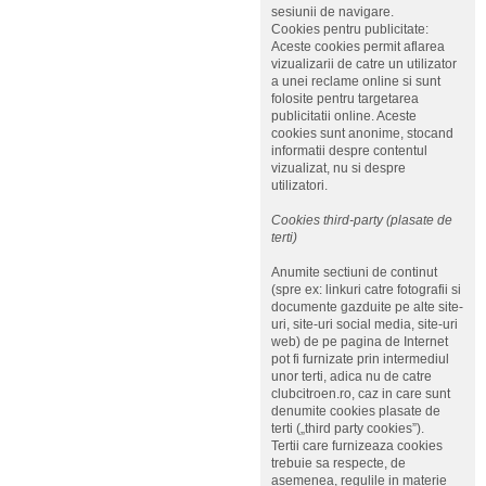
sesiunii de navigare.
Cookies pentru publicitate:
Aceste cookies permit aflarea
vizualizarii de catre un utilizator
a unei reclame online si sunt
folosite pentru targetarea
publicitatii online. Aceste
cookies sunt anonime, stocand
informatii despre contentul
vizualizat, nu si despre
utilizatori.
Cookies third-party (plasate de
terti)
Anumite sectiuni de continut
(spre ex: linkuri catre fotografii si
documente gazduite pe alte site-
uri, site-uri social media, site-uri
web) de pe pagina de Internet
pot fi furnizate prin intermediul
unor terti, adica nu de catre
clubcitroen.ro, caz in care sunt
denumite cookies plasate de
terti („third party cookies”).
Tertii care furnizeaza cookies
trebuie sa respecte, de
asemenea, regulile in materie