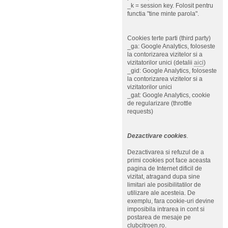
_k = session key. Folosit pentru
functia "tine minte parola".
Cookies terte parti (third party)
_ga: Google Analytics, foloseste
la contorizarea vizitelor si a
vizitatorilor unici (detalii
aici
)
_gid: Google Analytics, foloseste
la contorizarea vizitelor si a
vizitatorilor unici
_gat: Google Analytics, cookie
de regularizare (throttle
requests)
Dezactivare cookies
.
Dezactivarea si refuzul de a
primi cookies pot face aceasta
pagina de Internet dificil de
vizitat, atragand dupa sine
limitari ale posibilitatilor de
utilizare ale acesteia. De
exemplu, fara cookie-uri devine
imposibila intrarea in cont si
postarea de mesaje pe
clubcitroen.ro.