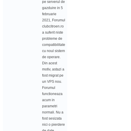
pe serverul de
gazduire in 5
februarie
2021, Forumul
clubcitroen.ro
a suferit niste
probleme de
compatibilitate
cu noul sistem
de operare.
Din acest
motiv, astazi a
fost migrat pe
un VPS nou.
Forumul
functioneaza
acum in
parametri
normali. Nu a
fost sesizata
nici o pierdere
de date.