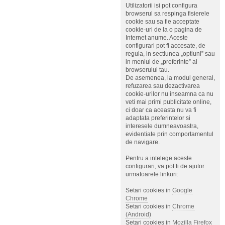
Utilizatorii isi pot configura
browserul sa respinga fisierele
cookie sau sa fie acceptate
cookie-uri de la o pagina de
Internet anume. Aceste
configurari pot fi accesate, de
regula, in sectiunea „optiuni” sau
in meniul de „preferinte” al
browserului tau.
De asemenea, la modul general,
refuzarea sau dezactivarea
cookie-urilor nu inseamna ca nu
veti mai primi publicitate online,
ci doar ca aceasta nu va fi
adaptata preferintelor si
interesele dumneavoastra,
evidentiate prin comportamentul
de navigare.
Pentru a intelege aceste
configurari, va pot fi de ajutor
urmatoarele linkuri:
Setari cookies in
Google
Chrome
Setari cookies in
Chrome
(Android)
Setari cookies in
Mozilla Firefox