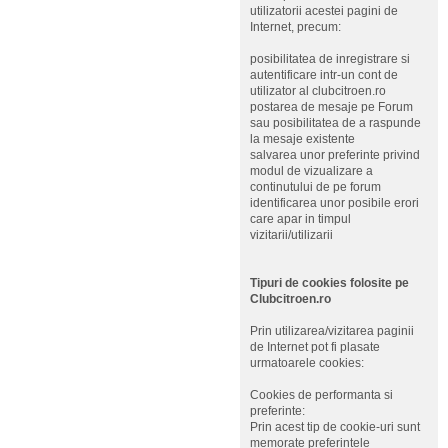
utilizatorii acestei pagini de
Internet, precum:
posibilitatea de inregistrare si
autentificare intr-un cont de
utilizator al clubcitroen.ro
postarea de mesaje pe Forum
sau posibilitatea de a raspunde
la mesaje existente
salvarea unor preferinte privind
modul de vizualizare a
continutului de pe forum
identificarea unor posibile erori
care apar in timpul
vizitarii/utilizarii
Tipuri de cookies folosite pe
Clubcitroen.ro
Prin utilizarea/vizitarea paginii
de Internet pot fi plasate
urmatoarele cookies:
Cookies de performanta si
preferinte:
Prin acest tip de cookie-uri sunt
memorate preferintele