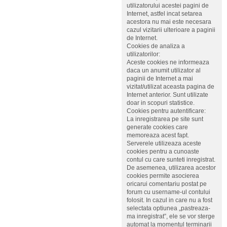
utilizatorului acestei pagini de
Internet, astfel incat setarea
acestora nu mai este necesara
cazul vizitarii ulterioare a paginii
de Internet.
Cookies de analiza a
utilizatorilor:
Aceste cookies ne informeaza
daca un anumit utilizator al
paginii de Internet a mai
vizitat/utilizat aceasta pagina de
Internet anterior. Sunt utilizate
doar in scopuri statistice.
Cookies pentru autentificare:
La inregistrarea pe site sunt
generate cookies care
memoreaza acest fapt.
Serverele utilizeaza aceste
cookies pentru a cunoaste
contul cu care sunteti inregistrat.
De asemenea, utilizarea acestor
cookies permite asocierea
oricarui comentariu postat pe
forum cu username-ul contului
folosit. In cazul in care nu a fost
selectata optiunea „pastreaza-
ma inregistrat”, ele se vor sterge
automat la momentul terminarii