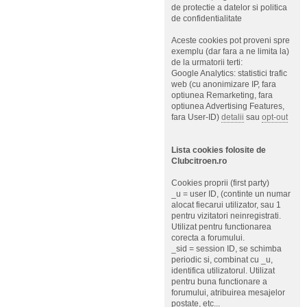
de protectie a datelor si politica
de confidentialitate
Aceste cookies pot proveni spre
exemplu (dar fara a ne limita la)
de la urmatorii terti:
Google Analytics: statistici trafic
web (cu anonimizare IP, fara
optiunea Remarketing, fara
optiunea Advertising Features,
fara User-ID)
detalii
sau
opt-out
Lista cookies folosite de
Clubcitroen.ro
Cookies proprii (first party)
_u = user ID, (continte un numar
alocat fiecarui utilizator, sau 1
pentru vizitatori neinregistrati.
Utilizat pentru functionarea
corecta a forumului.
_sid = session ID, se schimba
periodic si, combinat cu _u,
identifica utilizatorul. Utilizat
pentru buna functionare a
forumului, atribuirea mesajelor
postate, etc...