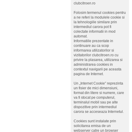
clubcitroen.ro
Folosim termenul cookies pentru
a ne referi la modulele cookie si
la tehnologiile similare prin
intermediul carora pot fi
colectate informatii in mod
automat.
Informatiile prezentate in
continuare au ca scop
informarea utilizatorilor si
vizitatorilor clubcitroen.ro cu
privire la plasarea, utilizarea si
administrarea cookies in
contextul navigarii pe aceasta
pagina de Internet.
Un „Internet Cookie” reprezinta
un fisier de mici dimensiuni,
format din litere si numere, care
va fi stocat pe computerul,
terminalul mobil sau pe alte
dispozitive prin intermediul
carora se acceseaza Internetul.
Cookies sunt instalate prin
solicitarea emisa de un
webserver catre un browser