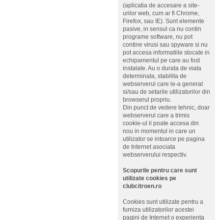
(aplicatia de accesare a site-
urilor web, cum ar fi Chrome,
Firefox, sau IE). Sunt elemente
pasive, in sensul ca nu contin
programe software, nu pot
contine virusi sau spyware si nu
pot accesa informatiile stocate in
echipamentul pe care au fost
instalate. Au o durata de viata
determinata, stabilita de
webserverul care le-a generat
si/sau de setarile utilizatorilor din
browserul propriu.
Din punct de vedere tehnic, doar
webserverul care a trimis
cookie-ul il poate accesa din
nou in momentul in care un
utilizator se intoarce pe pagina
de Internet asociata
webserverului respectiv.
Scopurile pentru care sunt
utilizate cookies pe
clubcitroen.ro
Cookies sunt utilizate pentru a
furniza utilizatorilor acestei
pagini de Internet o experienta