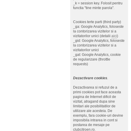
_k = session key. Folosit pentru
functia "tine minte parola".
Cookies terte parti (third party)
_ga: Google Analytics, foloseste
la contorizarea vizitelor si a
vizitatorilor unici (detalii
aici
)
_gid: Google Analytics, foloseste
la contorizarea vizitelor si a
vizitatorilor unici
_gat: Google Analytics, cookie
de regularizare (throttle
requests)
Dezactivare cookies
.
Dezactivarea si refuzul de a
primi cookies pot face aceasta
pagina de Internet dificil de
vizitat, atragand dupa sine
limitari ale posibilitatilor de
utilizare ale acesteia. De
exemplu, fara cookie-uri devine
imposibila intrarea in cont si
postarea de mesaje pe
clubcitroen.ro.