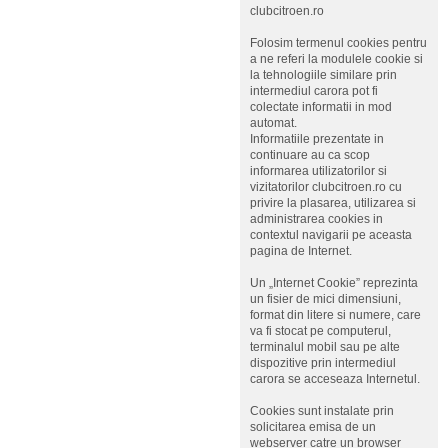
clubcitroen.ro
Folosim termenul cookies pentru
a ne referi la modulele cookie si
la tehnologiile similare prin
intermediul carora pot fi
colectate informatii in mod
automat.
Informatiile prezentate in
continuare au ca scop
informarea utilizatorilor si
vizitatorilor clubcitroen.ro cu
privire la plasarea, utilizarea si
administrarea cookies in
contextul navigarii pe aceasta
pagina de Internet.
Un „Internet Cookie” reprezinta
un fisier de mici dimensiuni,
format din litere si numere, care
va fi stocat pe computerul,
terminalul mobil sau pe alte
dispozitive prin intermediul
carora se acceseaza Internetul.
Cookies sunt instalate prin
solicitarea emisa de un
webserver catre un browser