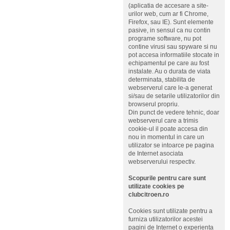
(aplicatia de accesare a site-
urilor web, cum ar fi Chrome,
Firefox, sau IE). Sunt elemente
pasive, in sensul ca nu contin
programe software, nu pot
contine virusi sau spyware si nu
pot accesa informatiile stocate in
echipamentul pe care au fost
instalate. Au o durata de viata
determinata, stabilita de
webserverul care le-a generat
si/sau de setarile utilizatorilor din
browserul propriu.
Din punct de vedere tehnic, doar
webserverul care a trimis
cookie-ul il poate accesa din
nou in momentul in care un
utilizator se intoarce pe pagina
de Internet asociata
webserverului respectiv.
Scopurile pentru care sunt
utilizate cookies pe
clubcitroen.ro
Cookies sunt utilizate pentru a
furniza utilizatorilor acestei
pagini de Internet o experienta