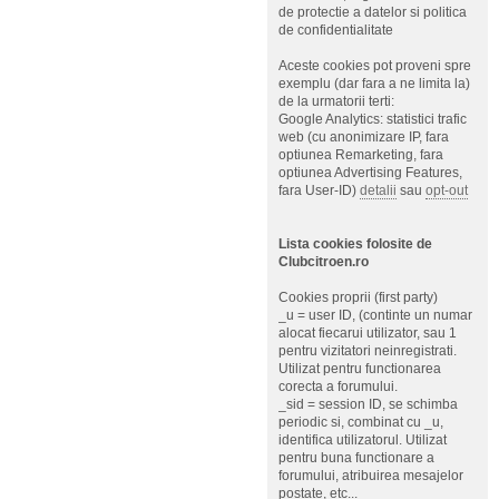
de protectie a datelor si politica
de confidentialitate
Aceste cookies pot proveni spre
exemplu (dar fara a ne limita la)
de la urmatorii terti:
Google Analytics: statistici trafic
web (cu anonimizare IP, fara
optiunea Remarketing, fara
optiunea Advertising Features,
fara User-ID)
detalii
sau
opt-out
Lista cookies folosite de
Clubcitroen.ro
Cookies proprii (first party)
_u = user ID, (continte un numar
alocat fiecarui utilizator, sau 1
pentru vizitatori neinregistrati.
Utilizat pentru functionarea
corecta a forumului.
_sid = session ID, se schimba
periodic si, combinat cu _u,
identifica utilizatorul. Utilizat
pentru buna functionare a
forumului, atribuirea mesajelor
postate, etc...