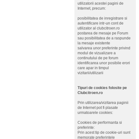
utilizatorii acestei pagini de
Internet, precum:
posibilitatea de inregistrare si
autentificare intr-un cont de
utilizator al clubcitroen.ro
postarea de mesaje pe Forum
sau posibilitatea de a raspunde
la mesaje existente
salvarea unor preferinte privind
modul de vizualizare a
continutului de pe forum
identificarea unor posibile erori
care apar in timpul
vizitarii/utilizarii
Tipuri de cookies folosite pe
Clubcitroen.ro
Prin utilizarea/vizitarea paginii
de Internet pot fi plasate
urmatoarele cookies:
Cookies de performanta si
preferinte:
Prin acest tip de cookie-uri sunt
memorate preferintele