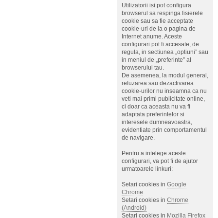
Utilizatorii isi pot configura
browserul sa respinga fisierele
cookie sau sa fie acceptate
cookie-uri de la o pagina de
Internet anume. Aceste
configurari pot fi accesate, de
regula, in sectiunea „optiuni” sau
in meniul de „preferinte” al
browserului tau.
De asemenea, la modul general,
refuzarea sau dezactivarea
cookie-urilor nu inseamna ca nu
veti mai primi publicitate online,
ci doar ca aceasta nu va fi
adaptata preferintelor si
interesele dumneavoastra,
evidentiate prin comportamentul
de navigare.
Pentru a intelege aceste
configurari, va pot fi de ajutor
urmatoarele linkuri:
Setari cookies in
Google
Chrome
Setari cookies in
Chrome
(Android)
Setari cookies in
Mozilla Firefox