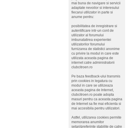
mai buna de navigare si servicii
adaptate nevoilor si interesului
fiecarui utilizator in parte si
anume pentru:
posibilitatea de inregistrare si
autentificare intr-un cont de
utilizator al forumului
imbunatatirea experientei
utilizatorilor forumului
furnizarea de statistici anonime
cu privire la modul in care este
utilizata aceasta pagina de
internet catre administratorii
clubcitroen.ro
Pe baza feedback-ului transmis
prin cookies in legatura cu
modul in care se utilizeaza
aceasta pagina de Internet,
clubcitroen.ro poate adopta
masuri pentru ca aceasta pagina
de Internet sa fie mai eficienta si
mai accesibila pentru utilizatori.
Astfel, utilizarea cookies permite
memorarea anumitor
setari/preferinte stabilite de catre