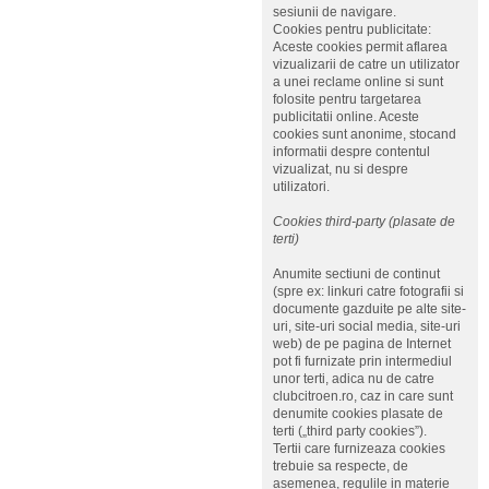
sesiunii de navigare.
Cookies pentru publicitate:
Aceste cookies permit aflarea
vizualizarii de catre un utilizator
a unei reclame online si sunt
folosite pentru targetarea
publicitatii online. Aceste
cookies sunt anonime, stocand
informatii despre contentul
vizualizat, nu si despre
utilizatori.
Cookies third-party (plasate de
terti)
Anumite sectiuni de continut
(spre ex: linkuri catre fotografii si
documente gazduite pe alte site-
uri, site-uri social media, site-uri
web) de pe pagina de Internet
pot fi furnizate prin intermediul
unor terti, adica nu de catre
clubcitroen.ro, caz in care sunt
denumite cookies plasate de
terti („third party cookies”).
Tertii care furnizeaza cookies
trebuie sa respecte, de
asemenea, regulile in materie