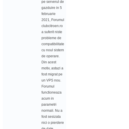
pe serverul de
gazduire in 5
februarie
2021, Forumul
clubcitroen.ro
a suferit niste
probleme de
compatibilitate
cu noul sistem
de operare.
Din acest
motiv, astazi a
fost migrat pe
un VPS nou.
Forumul
functioneaza
acum in
parametri
normali. Nu a
fost sesizata
nici o pierdere
de date.