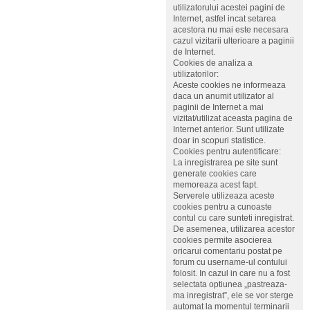
utilizatorului acestei pagini de
Internet, astfel incat setarea
acestora nu mai este necesara
cazul vizitarii ulterioare a paginii
de Internet.
Cookies de analiza a
utilizatorilor:
Aceste cookies ne informeaza
daca un anumit utilizator al
paginii de Internet a mai
vizitat/utilizat aceasta pagina de
Internet anterior. Sunt utilizate
doar in scopuri statistice.
Cookies pentru autentificare:
La inregistrarea pe site sunt
generate cookies care
memoreaza acest fapt.
Serverele utilizeaza aceste
cookies pentru a cunoaste
contul cu care sunteti inregistrat.
De asemenea, utilizarea acestor
cookies permite asocierea
oricarui comentariu postat pe
forum cu username-ul contului
folosit. In cazul in care nu a fost
selectata optiunea „pastreaza-
ma inregistrat”, ele se vor sterge
automat la momentul terminarii