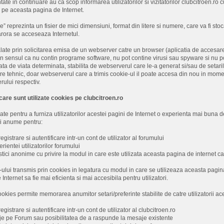
tate in continuare au ca scop informarea utilizatorilor si vizitatorilor clubcitroen.ro 
i pe aceasta pagina de Internet.
” reprezinta un fisier de mici dimensiuni, format din litere si numere, care va fi sto
arora se acceseaza Internetul.
late prin solicitarea emisa de un webserver catre un browser (aplicatia de accesare 
n sensul ca nu contin programe software, nu pot contine virusi sau spyware si nu po
ata de viata determinata, stabilita de webserverul care le-a generat si/sau de setarile
e tehnic, doar webserverul care a trimis cookie-ul il poate accesa din nou in moment
ului respectiv.
care sunt utilizate cookies pe clubcitroen.ro
ate pentru a furniza utilizatorilor acestei pagini de Internet o experienta mai buna de
 si anume pentru:
registrare si autentificare intr-un cont de utilizator al forumului
ientei utilizatorilor forumului
stici anonime cu privire la modul in care este utilizata aceasta pagina de internet ca
lui transmis prin cookies in legatura cu modul in care se utilizeaza aceasta pagin
nternet sa fie mai eficienta si mai accesibila pentru utilizatori.
cookies permite memorarea anumitor setari/preferinte stabilite de catre utilizatorii ac
egistrare si autentificare intr-un cont de utilizator al clubcitroen.ro
e pe Forum sau posibilitatea de a raspunde la mesaje existente