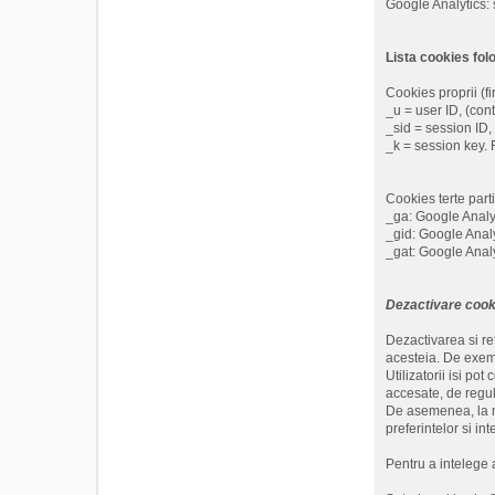
Google Analytics: 
Lista cookies fol
Cookies proprii (fir
_u = user ID, (cont
_sid = session ID, 
_k = session key. F
Cookies terte parti
_ga: Google Analyti
_gid: Google Analyt
_gat: Google Analy
Dezactivare cook
Dezactivarea si ref
acesteia. De exemp
Utilizatorii isi po
accesate, de regul
De asemenea, la mo
preferintelor si i
Pentru a intelege a