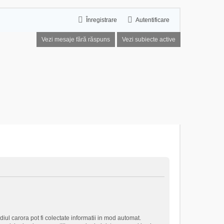
Înregistrare
Autentificare
Vezi mesaje fără răspuns
Vezi subiecte active
iul carora pot fi colectate informatii in mod automat.