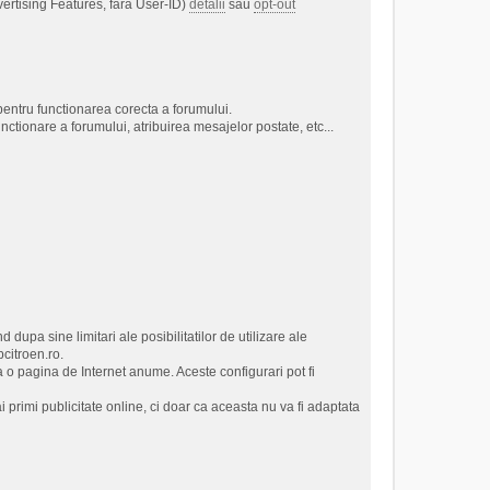
vertising Features, fara User-ID)
detalii
sau
opt-out
t pentru functionarea corecta a forumului.
unctionare a forumului, atribuirea mesajelor postate, etc...
 dupa sine limitari ale posibilitatilor de utilizare ale
citroen.ro.
la o pagina de Internet anume. Aceste configurari pot fi
rimi publicitate online, ci doar ca aceasta nu va fi adaptata