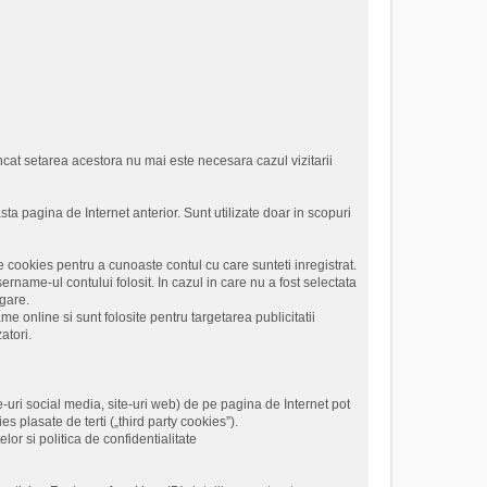
 incat setarea acestora nu mai este necesara cazul vizitarii
sta pagina de Internet anterior. Sunt utilizate doar in scopuri
 cookies pentru a cunoaste contul cu care sunteti inregistrat.
name-ul contului folosit. In cazul in care nu a fost selectata
igare.
me online si sunt folosite pentru targetarea publicitatii
atori.
te-uri social media, site-uri web) de pe pagina de Internet pot
es plasate de terti („third party cookies”).
or si politica de confidentialitate