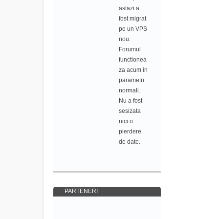
astazi a
fost migrat
pe un VPS
nou.
Forumul
functionea
za acum in
parametri
normali.
Nu a fost
sesizata
nici o
pierdere
de date.
PARTENERI