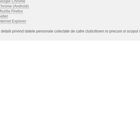
Google Chrome
Chrome (Android)
ozilla Firefox
afari
nternet Explorer
detalii privind datele personale colectate de catre clubcitroen.ro precum si scopul