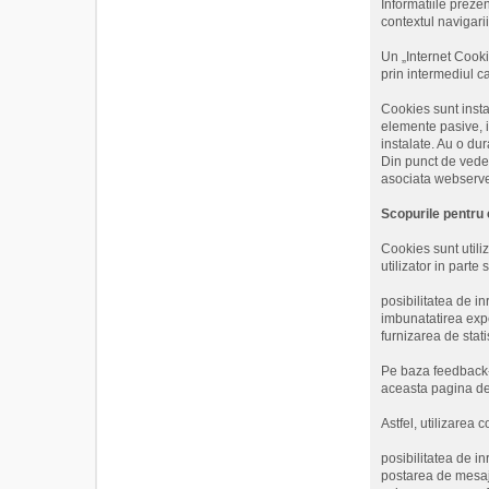
Informatiile prezen
contextul navigari
Un „Internet Cookie
prin intermediul c
Cookies sunt insta
elemente pasive, i
instalate. Au o dur
Din punct de veder
asociata webserver
Scopurile pentru 
Cookies sunt utiliz
utilizator in parte
posibilitatea de in
imbunatatirea exper
furnizarea de stati
Pe baza feedback-u
aceasta pagina de I
Astfel, utilizarea 
posibilitatea de inr
postarea de mesaj