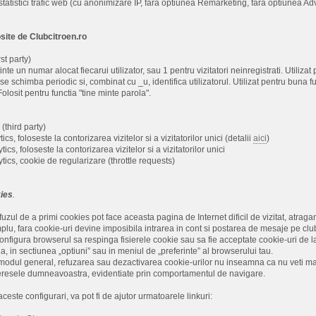
statistici trafic web (cu anonimizare IP, fara optiunea Remarketing, fara optiunea Ad
osite de Clubcitroen.ro
st party)
inte un numar alocat fiecarui utilizator, sau 1 pentru vizitatori neinregistrati. Utiliza
se schimba periodic si, combinat cu _u, identifica utilizatorul. Utilizat pentru buna f
olosit pentru functia "tine minte parola".
 (third party)
cs, foloseste la contorizarea vizitelor si a vizitatorilor unici (detalii
aici
)
ics, foloseste la contorizarea vizitelor si a vizitatorilor unici
tics, cookie de regularizare (throttle requests)
ies
.
uzul de a primi cookies pot face aceasta pagina de Internet dificil de vizitat, atragand
lu, fara cookie-uri devine imposibila intrarea in cont si postarea de mesaje pe club
t configura browserul sa respinga fisierele cookie sau sa fie acceptate cookie-uri de 
a, in sectiunea „optiuni” sau in meniul de „preferinte” al browserului tau.
dul general, refuzarea sau dezactivarea cookie-urilor nu inseamna ca nu veti mai p
nteresele dumneavoastra, evidentiate prin comportamentul de navigare.
ceste configurari, va pot fi de ajutor urmatoarele linkuri: