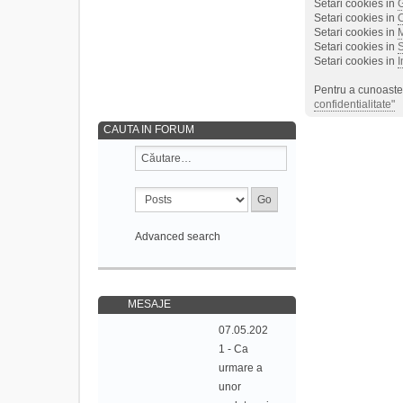
Setari cookies in
Setari cookies in
Setari cookies in
M
Setari cookies in
S
Setari cookies in
I
Pentru a cunoaste 
confidentialitate"
CAUTA IN FORUM
Advanced search
MESAJE
07.05.202
1 - Ca
urmare a
unor