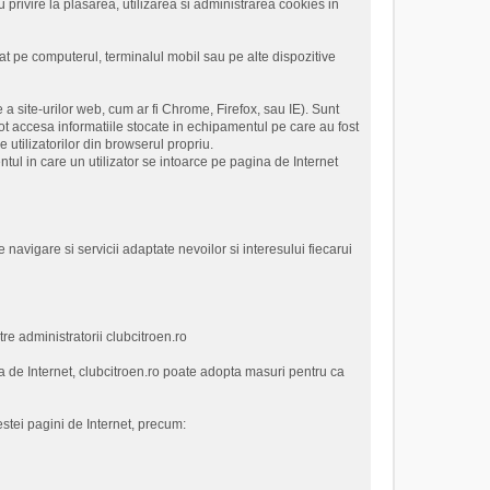
cu privire la plasarea, utilizarea si administrarea cookies in
cat pe computerul, terminalul mobil sau pe alte dispozitive
a site-urilor web, cum ar fi Chrome, Firefox, sau IE). Sunt
t accesa informatiile stocate in echipamentul pe care au fost
 utilizatorilor din browserul propriu.
ul in care un utilizator se intoarce pe pagina de Internet
 navigare si servicii adaptate nevoilor si interesului fiecarui
tre administratorii clubcitroen.ro
a de Internet, clubcitroen.ro poate adopta masuri pentru ca
estei pagini de Internet, precum: