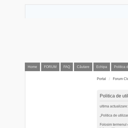
Home
FORUM
FAQ
Căutare
Echipa
Politica 
Portal
Forum Cl
Politica de ut
ultima actualizare
„Politica de utiliza
Folosim termenul c