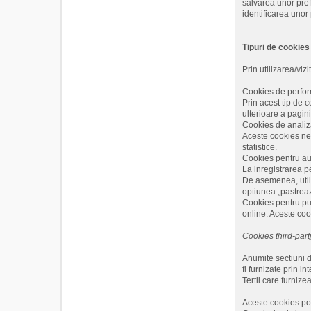
salvarea unor pref
identificarea unor p
Tipuri de cookies
Prin utilizarea/viz
Cookies de perform
Prin acest tip de c
ulterioare a pagini
Cookies de analiza 
Aceste cookies ne i
statistice.
Cookies pentru aut
La inregistrarea p
De asemenea, utili
optiunea „pastreaz
Cookies pentru publ
online. Aceste coo
Cookies third-party
Anumite sectiuni de
fi furnizate prin i
Tertii care furnize
Aceste cookies pot 