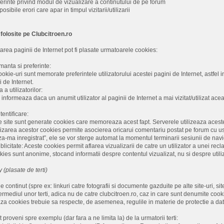
erinte privind modul de vizualizare a continutului de pe forum
osibile erori care apar in timpul vizitarii/utilizarii
 folosite pe Clubcitroen.ro
itarea paginii de Internet pot fi plasate urmatoarele cookies:
anta si preferinte:
ookie-uri sunt memorate preferintele utilizatorului acestei pagini de Internet, astfel
i de Internet.
a utilizatorilor:
nformeaza daca un anumit utilizator al paginii de Internet a mai vizitat/utilizat acea
entificare:
e site sunt generate cookies care memoreaza acest fapt. Serverele utilizeaza aceste
zarea acestor cookies permite asocierea oricarui comentariu postat pe forum cu user
a-ma inregistrat”, ele se vor sterge automat la momentul terminarii sesiunii de nav
icitate: Aceste cookies permit aflarea vizualizarii de catre un utilizator a unei recla
kies sunt anonime, stocand informatii despre contentul vizualizat, nu si despre utiliz
 (plasate de terti)
 continut (spre ex: linkuri catre fotografii si documente gazduite pe alte site-uri, si
ntermediul unor terti, adica nu de catre clubcitroen.ro, caz in care sunt denumite cooki
aza cookies trebuie sa respecte, de asemenea, regulile in materie de protectie a datel
proveni spre exemplu (dar fara a ne limita la) de la urmatorii terti: