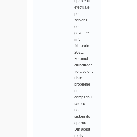
update-uri
efectuate
pe
serverul
de
gazduire
in 5
februarie
2021,
Forumul
clubcitroen
.ro a suferit
niste
probleme
de
compatibili
tate cu
noul
sistem de
operare.
Din acest
motiv,