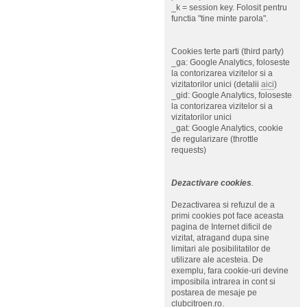
_k = session key. Folosit pentru
functia "tine minte parola".
Cookies terte parti (third party)
_ga: Google Analytics, foloseste
la contorizarea vizitelor si a
vizitatorilor unici (detalii
aici
)
_gid: Google Analytics, foloseste
la contorizarea vizitelor si a
vizitatorilor unici
_gat: Google Analytics, cookie
de regularizare (throttle
requests)
Dezactivare cookies
.
Dezactivarea si refuzul de a
primi cookies pot face aceasta
pagina de Internet dificil de
vizitat, atragand dupa sine
limitari ale posibilitatilor de
utilizare ale acesteia. De
exemplu, fara cookie-uri devine
imposibila intrarea in cont si
postarea de mesaje pe
clubcitroen.ro.