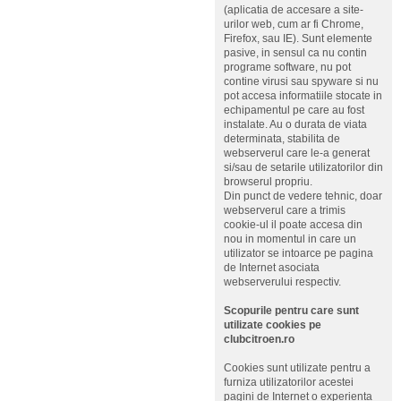
(aplicatia de accesare a site-
urilor web, cum ar fi Chrome,
Firefox, sau IE). Sunt elemente
pasive, in sensul ca nu contin
programe software, nu pot
contine virusi sau spyware si nu
pot accesa informatiile stocate in
echipamentul pe care au fost
instalate. Au o durata de viata
determinata, stabilita de
webserverul care le-a generat
si/sau de setarile utilizatorilor din
browserul propriu.
Din punct de vedere tehnic, doar
webserverul care a trimis
cookie-ul il poate accesa din
nou in momentul in care un
utilizator se intoarce pe pagina
de Internet asociata
webserverului respectiv.
Scopurile pentru care sunt
utilizate cookies pe
clubcitroen.ro
Cookies sunt utilizate pentru a
furniza utilizatorilor acestei
pagini de Internet o experienta