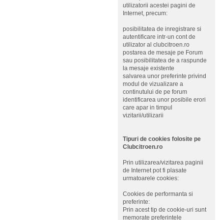
utilizatorii acestei pagini de
Internet, precum:
posibilitatea de inregistrare si
autentificare intr-un cont de
utilizator al clubcitroen.ro
postarea de mesaje pe Forum
sau posibilitatea de a raspunde
la mesaje existente
salvarea unor preferinte privind
modul de vizualizare a
continutului de pe forum
identificarea unor posibile erori
care apar in timpul
vizitarii/utilizarii
Tipuri de cookies folosite pe
Clubcitroen.ro
Prin utilizarea/vizitarea paginii
de Internet pot fi plasate
urmatoarele cookies:
Cookies de performanta si
preferinte:
Prin acest tip de cookie-uri sunt
memorate preferintele