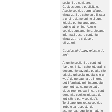
sesiunii de navigare.
Cookies pentru publicitate:
Aceste cookies permit aflarea
vizualizarii de catre un utilizator
a unei reclame online si sunt
folosite pentru targetarea
publicitatii online. Aceste
cookies sunt anonime, stocand
informatii despre contentul
vizualizat, nu si despre
utilizatori.
Cookies third-party (plasate de
terti)
Anumite sectiuni de continut
(spre ex: linkuri catre fotografii si
documente gazduite pe alte site-
uri, site-uri social media, site-uri
web) de pe pagina de Internet
pot fi furnizate prin intermediul
unor terti, adica nu de catre
clubcitroen.ro, caz in care sunt
denumite cookies plasate de
terti („third party cookies”).
Tertii care furnizeaza cookies
trebuie sa respecte, de
asemenea, regulile in materie