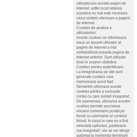
utilizatorului acestei pagini de
Internet, astfel incat setarea
acestora nu mai este necesara
cazul vizitarii ulterioare a paginii
de Internet.
Cookies de analiza a
utilizatorilor:
Aceste cookies ne informeaza
daca un anumit utilizator al
paginii de Internet a mai
vizitat/utilizat aceasta pagina de
Internet anterior. Sunt utilizate
doar in scopuri statistice.
Cookies pentru autentificare:
La inregistrarea pe site sunt
generate cookies care
memoreaza acest fapt.
Serverele utilizeaza aceste
cookies pentru a cunoaste
contul cu care sunteti inregistrat.
De asemenea, utilizarea acestor
cookies permite asocierea
oricarui comentariu postat pe
forum cu username-ul contului
folosit. In cazul in care nu a fost
selectata optiunea „pastreaza-
ma inregistrat”, ele se vor sterge
automat la momentul terminarii