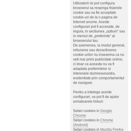
Utilizatorii isi pot configura
browserul sa respinga fisierele
cookie sau sa fie acceptate
cookie-uri de la o pagina de
Internet anume. Aceste
configurari pot fi accesate, de
regula, in sectiunea „optiuni” sau
in meniul de „preferinte” al
browserului tau.
De asemenea, la modul general,
refuzarea sau dezactivarea
cookie-urilor nu inseamna ca nu
veti mai primi publicitate online,
ci doar ca aceasta nu va fi
adaptata preferintelor si
interesele dumneavoastra,
evidentiate prin comportamentul
de navigare.
Pentru a intelege aceste
configurari, va pot fi de ajutor
urmatoarele linkuri:
Setari cookies in
Google
Chrome
Setari cookies in
Chrome
(Android)
Setari cookies in
Mozilla Firefox