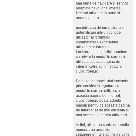
mai buna de navigare si servicii
adaptate nevoilor si interesului
fiecarui utilizator in parte si
anume pentru:
posibilitatea de inregistrare si
autentificare intr-un cont de
utilizator al forumului
imbunatatirea experientei
utilizatorilor forumului
furnizarea de statistici anonime
cu privire la modul in care este
utilizata aceasta pagina de
internet catre administratorii
clubcitroen.ro
Pe baza feedback-ului transmis
prin cookies in legatura cu
modul in care se utilizeaza
aceasta pagina de Internet,
clubcitroen.ro poate adopta
masuri pentru ca aceasta pagina
de Internet sa fie mai eficienta si
mai accesibila pentru utilizatori.
Astfel, utilizarea cookies permite
memorarea anumitor
setari/preferinte stabilite de catre