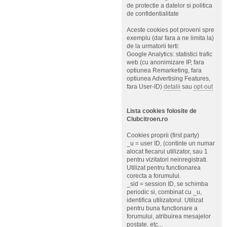
de protectie a datelor si politica
de confidentialitate
Aceste cookies pot proveni spre
exemplu (dar fara a ne limita la)
de la urmatorii terti:
Google Analytics: statistici trafic
web (cu anonimizare IP, fara
optiunea Remarketing, fara
optiunea Advertising Features,
fara User-ID)
detalii
sau
opt-out
Lista cookies folosite de
Clubcitroen.ro
Cookies proprii (first party)
_u = user ID, (continte un numar
alocat fiecarui utilizator, sau 1
pentru vizitatori neinregistrati.
Utilizat pentru functionarea
corecta a forumului.
_sid = session ID, se schimba
periodic si, combinat cu _u,
identifica utilizatorul. Utilizat
pentru buna functionare a
forumului, atribuirea mesajelor
postate, etc...