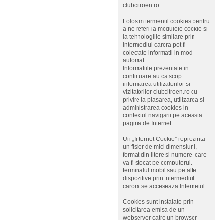
clubcitroen.ro
Folosim termenul cookies pentru
a ne referi la modulele cookie si
la tehnologiile similare prin
intermediul carora pot fi
colectate informatii in mod
automat.
Informatiile prezentate in
continuare au ca scop
informarea utilizatorilor si
vizitatorilor clubcitroen.ro cu
privire la plasarea, utilizarea si
administrarea cookies in
contextul navigarii pe aceasta
pagina de Internet.
Un „Internet Cookie” reprezinta
un fisier de mici dimensiuni,
format din litere si numere, care
va fi stocat pe computerul,
terminalul mobil sau pe alte
dispozitive prin intermediul
carora se acceseaza Internetul.
Cookies sunt instalate prin
solicitarea emisa de un
webserver catre un browser