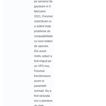
pe serverul de
gazduire in 5
februarie
2021, Forumul
clubcitroen.ro
a suferit niste
probleme de
compatibilitate
cu noul sistem
de operare.
Din acest
motiv, astazi a
fost migrat pe
un VPS nou.
Forumul
functioneaza
acum in
parametri
normali. Nu a
fost sesizata
nici o pierdere
de date.