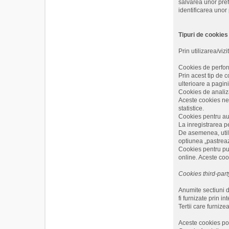
salvarea unor pref
identificarea unor p
Tipuri de cookies
Prin utilizarea/viz
Cookies de perform
Prin acest tip de c
ulterioare a pagini
Cookies de analiza 
Aceste cookies ne i
statistice.
Cookies pentru aut
La inregistrarea p
De asemenea, utili
optiunea „pastreaz
Cookies pentru publ
online. Aceste coo
Cookies third-party
Anumite sectiuni de
fi furnizate prin i
Tertii care furnize
Aceste cookies pot 