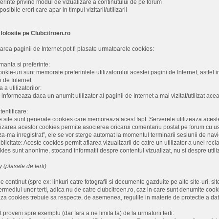
erinte privind modul de vizualizare a continutului de pe forum
osibile erori care apar in timpul vizitarii/utilizarii
 folosite pe Clubcitroen.ro
itarea paginii de Internet pot fi plasate urmatoarele cookies:
anta si preferinte:
ookie-uri sunt memorate preferintele utilizatorului acestei pagini de Internet, astfel
i de Internet.
a utilizatorilor:
nformeaza daca un anumit utilizator al paginii de Internet a mai vizitat/utilizat acea
entificare:
e site sunt generate cookies care memoreaza acest fapt. Serverele utilizeaza aceste
zarea acestor cookies permite asocierea oricarui comentariu postat pe forum cu user
a-ma inregistrat”, ele se vor sterge automat la momentul terminarii sesiunii de nav
icitate: Aceste cookies permit aflarea vizualizarii de catre un utilizator a unei recla
kies sunt anonime, stocand informatii despre contentul vizualizat, nu si despre utiliz
 (plasate de terti)
 continut (spre ex: linkuri catre fotografii si documente gazduite pe alte site-uri, si
ntermediul unor terti, adica nu de catre clubcitroen.ro, caz in care sunt denumite cooki
aza cookies trebuie sa respecte, de asemenea, regulile in materie de protectie a datel
proveni spre exemplu (dar fara a ne limita la) de la urmatorii terti: