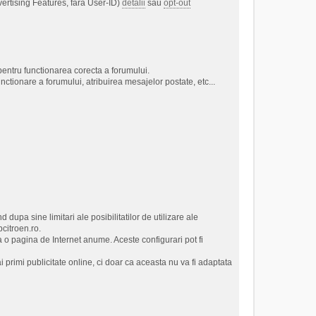
vertising Features, fara User-ID)
detalii
sau
opt-out
t pentru functionarea corecta a forumului.
unctionare a forumului, atribuirea mesajelor postate, etc...
 dupa sine limitari ale posibilitatilor de utilizare ale
citroen.ro.
la o pagina de Internet anume. Aceste configurari pot fi
rimi publicitate online, ci doar ca aceasta nu va fi adaptata