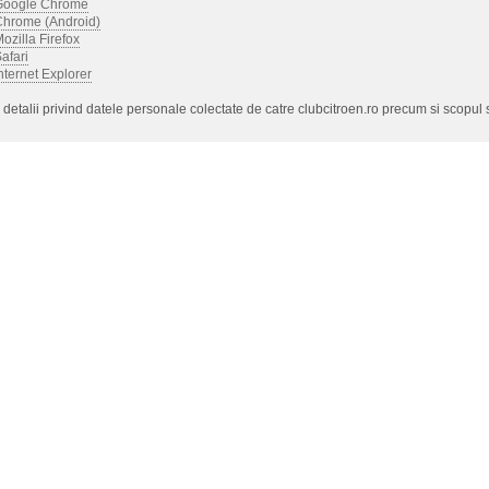
Google Chrome
Chrome (Android)
ozilla Firefox
afari
nternet Explorer
detalii privind datele personale colectate de catre clubcitroen.ro precum si scopul