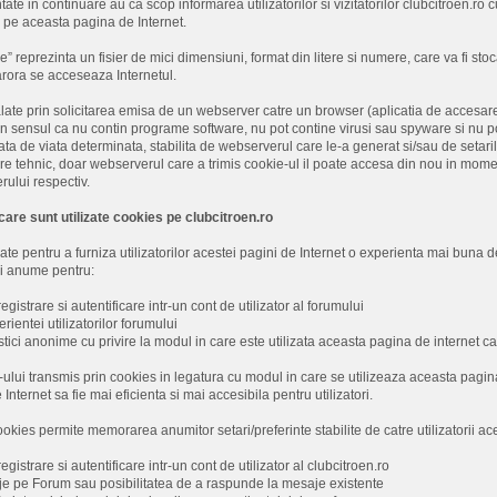
tate in continuare au ca scop informarea utilizatorilor si vizitatorilor clubcitroen.ro 
i pe aceasta pagina de Internet.
” reprezinta un fisier de mici dimensiuni, format din litere si numere, care va fi sto
arora se acceseaza Internetul.
late prin solicitarea emisa de un webserver catre un browser (aplicatia de accesare 
n sensul ca nu contin programe software, nu pot contine virusi sau spyware si nu po
ata de viata determinata, stabilita de webserverul care le-a generat si/sau de setarile
e tehnic, doar webserverul care a trimis cookie-ul il poate accesa din nou in moment
ului respectiv.
care sunt utilizate cookies pe clubcitroen.ro
ate pentru a furniza utilizatorilor acestei pagini de Internet o experienta mai buna de
 si anume pentru:
registrare si autentificare intr-un cont de utilizator al forumului
ientei utilizatorilor forumului
stici anonime cu privire la modul in care este utilizata aceasta pagina de internet ca
lui transmis prin cookies in legatura cu modul in care se utilizeaza aceasta pagin
nternet sa fie mai eficienta si mai accesibila pentru utilizatori.
cookies permite memorarea anumitor setari/preferinte stabilite de catre utilizatorii ac
egistrare si autentificare intr-un cont de utilizator al clubcitroen.ro
e pe Forum sau posibilitatea de a raspunde la mesaje existente