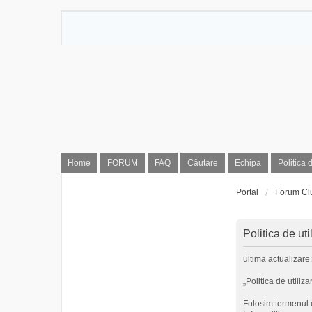
Home
FORUM
FAQ
Căutare
Echipa
Politica 
Portal
Forum Cl
Politica de ut
ultima actualizare
„Politica de utiliza
Folosim termenul c