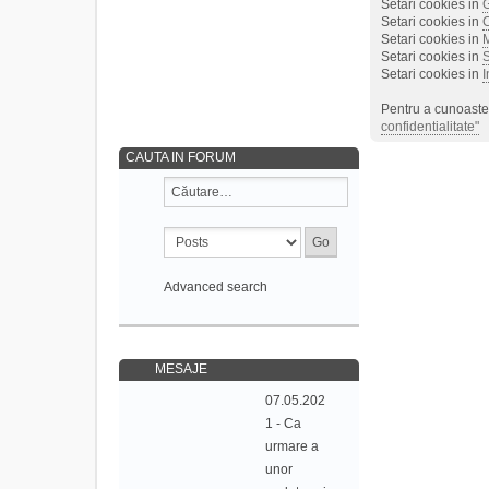
Setari cookies in
Setari cookies in
Setari cookies in
M
Setari cookies in
S
Setari cookies in
I
Pentru a cunoaste 
confidentialitate"
CAUTA IN FORUM
Advanced search
MESAJE
07.05.202
1 - Ca
urmare a
unor