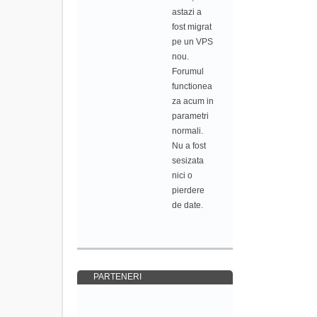
astazi a
fost migrat
pe un VPS
nou.
Forumul
functionea
za acum in
parametri
normali.
Nu a fost
sesizata
nici o
pierdere
de date.
PARTENERI