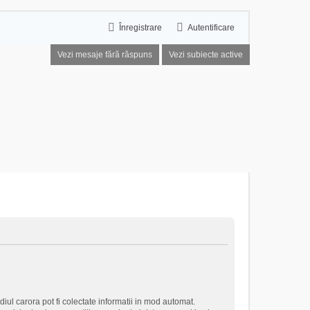
Înregistrare
Autentificare
Vezi mesaje fără răspuns
Vezi subiecte active
iul carora pot fi colectate informatii in mod automat.