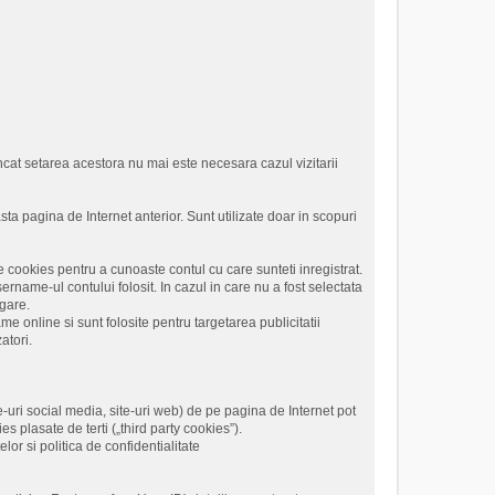
 incat setarea acestora nu mai este necesara cazul vizitarii
sta pagina de Internet anterior. Sunt utilizate doar in scopuri
 cookies pentru a cunoaste contul cu care sunteti inregistrat.
name-ul contului folosit. In cazul in care nu a fost selectata
igare.
me online si sunt folosite pentru targetarea publicitatii
atori.
te-uri social media, site-uri web) de pe pagina de Internet pot
es plasate de terti („third party cookies”).
or si politica de confidentialitate