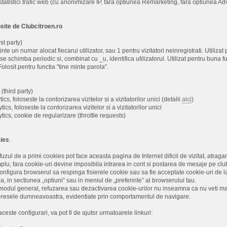
statistici trafic web (cu anonimizare IP, fara optiunea Remarketing, fara optiunea Ad
osite de Clubcitroen.ro
st party)
inte un numar alocat fiecarui utilizator, sau 1 pentru vizitatori neinregistrati. Utiliza
se schimba periodic si, combinat cu _u, identifica utilizatorul. Utilizat pentru buna f
olosit pentru functia "tine minte parola".
 (third party)
cs, foloseste la contorizarea vizitelor si a vizitatorilor unici (detalii
aici
)
ics, foloseste la contorizarea vizitelor si a vizitatorilor unici
tics, cookie de regularizare (throttle requests)
ies
.
uzul de a primi cookies pot face aceasta pagina de Internet dificil de vizitat, atragand
lu, fara cookie-uri devine imposibila intrarea in cont si postarea de mesaje pe club
t configura browserul sa respinga fisierele cookie sau sa fie acceptate cookie-uri de 
a, in sectiunea „optiuni” sau in meniul de „preferinte” al browserului tau.
dul general, refuzarea sau dezactivarea cookie-urilor nu inseamna ca nu veti mai p
nteresele dumneavoastra, evidentiate prin comportamentul de navigare.
ceste configurari, va pot fi de ajutor urmatoarele linkuri: