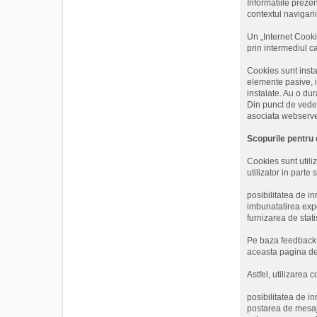
Informatiile prezen
contextul navigari
Un „Internet Cookie
prin intermediul c
Cookies sunt insta
elemente pasive, i
instalate. Au o dur
Din punct de veder
asociata webserver
Scopurile pentru 
Cookies sunt utiliz
utilizator in parte
posibilitatea de in
imbunatatirea exper
furnizarea de stati
Pe baza feedback-u
aceasta pagina de I
Astfel, utilizarea 
posibilitatea de inr
postarea de mesaj