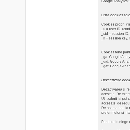
Google Analytics: 
Lista cookies fol
Cookies proprii (fir
_u = user ID, (cont
_sid = session ID, 
_k = session key. F
Cookies terte parti
_ga: Google Analyti
_gid: Google Analyt
_gat: Google Analy
Dezactivare cook
Dezactivarea si ref
acesteia. De exemp
Utilizatorii isi po
accesate, de regul
De asemenea, la mo
preferintelor si i
Pentru a intelege a