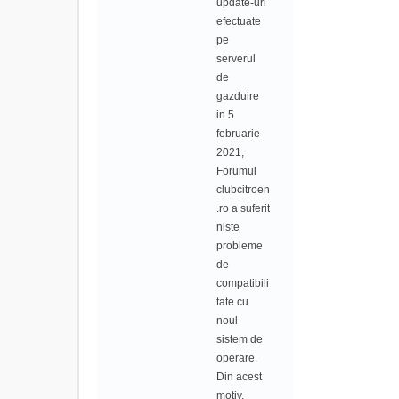
update-uri
efectuate
pe
serverul
de
gazduire
in 5
februarie
2021,
Forumul
clubcitroen
.ro a suferit
niste
probleme
de
compatibili
tate cu
noul
sistem de
operare.
Din acest
motiv,