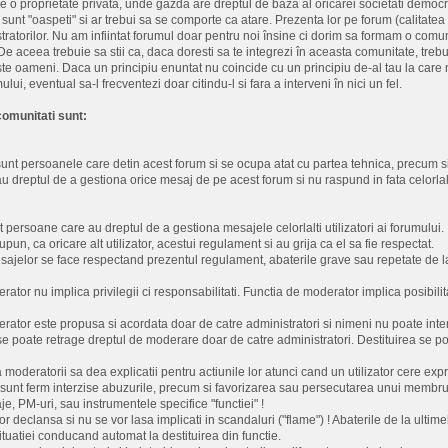
at pe o proprietate privata, unde gazda are dreptul de baza al oricarei societati demo
sunt "oaspeti" si ar trebui sa se comporte ca atare. Prezenta lor pe forum (calitate
tratorilor. Nu am infiintat forumul doar pentru noi însine ci dorim sa formam o com
 De aceea trebuie sa stii ca, daca doresti sa te integrezi în aceasta comunitate, trebu
te oameni. Daca un principiu enuntat nu coincide cu un principiu de-al tau la care nu 
lui, eventual sa-l frecventezi doar citindu-l si fara a interveni în nici un fel.
omunitati sunt:
 sunt persoanele care detin acest forum si se ocupa atat cu partea tehnica, precum si
 au dreptul de a gestiona orice mesaj de pe acest forum si nu raspund in fata celorlal
t persoane care au dreptul de a gestiona mesajele celorlalti utilizatori ai forumului.
pun, ca oricare alt utilizator, acestui regulament si au grija ca el sa fie respectat.
sajelor se face respectand prezentul regulament, abaterile grave sau repetate de l
rator nu implica privilegii ci responsabilitati. Functia de moderator implica posibili
rator este propusa si acordata doar de catre administratori si nimeni nu poate inter
i se poate retrage dreptul de moderare doar de catre administratori. Destituirea se p
moderatorii sa dea explicatii pentru actiunile lor atunci cand un utilizator cere expr
e sunt ferm interzise abuzurile, precum si favorizarea sau persecutarea unui membru a
e, PM-uri, sau instrumentele specifice "functiei" !
or declansa si nu se vor lasa implicati in scandaluri ("flame") ! Abaterile de la ultime
ituatiei conducand automat la destituirea din functie.