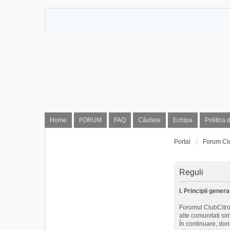
Home
FORUM
FAQ
Căutare
Echipa
Politica 
Portal
Forum Cl
Reguli
I. Principii genera
Forumul ClubCitroe
alte comunitati si
În continuare, dor