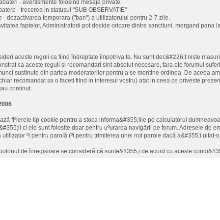
 abateri - avertismente folosind mesaje private.
batere - trecerea in statusul "SUB OBSERVATIE"
 - dezactivarea temporara ("ban") a utilizatorului pentru 2-7 zile.
avitatea faptelor, Administratorii pot decide oricare dintre sanctiuni, mergand pana la 
ideri aceste reguli ca fiind îndreptate împotriva ta. Nu sunt dec&#226;t niste masur
strat ca aceste reguli si recomandari sint absolut necesare, fara ele forumul sufe
munci sustinute din partea moderatorilor pentru a se mentine ordinea. De aceea am
chiar recomandat sa o faceti fiind in interesul vostru) atat in ceea ce priveste preze
sau continut.
.2006
eazã fiºierele tip cookie pentru a stoca informa&#355;iile pe calculatorul dumneavo
&#355;ii ci ele sunt folosite doar pentru uºurarea navigãrii pe forum. Adresele de ema
tilizator ºi pentru parolã (ºi pentru trimiterea unei noi parole dacã a&#355;i uitat-
butonul de înregistrare se considerã cã sunte&#355;i de acord cu aceste condi&#35