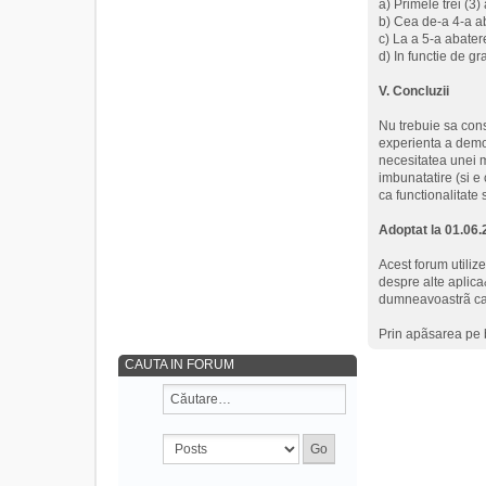
a) Primele trei (3)
b) Cea de-a 4-a a
c) La a 5-a abatere
d) In functie de gr
V. Concluzii
Nu trebuie sa cons
experienta a demon
necesitatea unei 
imbunatatire (si e 
ca functionalitate 
Adoptat la 01.06
Acest forum utiliz
despre alte aplica
dumneavoastrã ca u
Prin apãsarea pe 
CAUTA IN FORUM