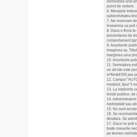
rezolvarea unei pro
punct de vedere.
6. Mesajele trebui
subiectivitatea ti
7. Ne rezervam dre
înseamna ca poti s
8. Daca o firma te
prezentarea de doc
comportament jigni
9. Anunturile publ
imaginea sa. Titlu
marginea unui prod
10. Anunturile pub
11. Semnatura este 
un alt site este p
inºtiin&#355;are p
12. Campul "AUTO" e
modelul, tipul ºi 
13. La intalnirile
linistii publice, d
14. Administratorii
nedreptatit sau abu
15. Nu sunt accept
16. Se recomanda m
dinafara. Se admit
17. Daca nu poti s
toate masurile nec
pe termen nelimita