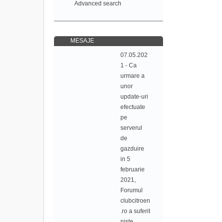
Advanced search
MESAJE
07.05.202
1 - Ca
urmare a
unor
update-uri
efectuate
pe
serverul
de
gazduire
in 5
februarie
2021,
Forumul
clubcitroen
.ro a suferit
niste