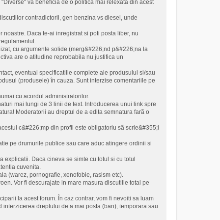
ia "Diverse" va beneficia de o politica mai relexata din acest
scutiilor contradictorii, gen benzina vs diesel, unde
noastre. Daca te-ai inregistrat si poti posta liber, nu
 regulamentul.
civilizat, cu argumente solide (merg&#226;nd p&#226;na la
tiva are o atitudine reprobabila nu justifica un
ntact, eventual specificatiile complete ale produsului si/sau
odusul (produsele) în cauza. Sunt interzise comentariile pe
numai cu acordul administratorilor.
turi mai lungi de 3 linii de text. Introducerea unui link spre
atura! Moderatorii au dreptul de a edita semnatura farã o
al acestui c&#226;mp din profil este obligatoriu sã scrie&#355;i
latie pe drumurile publice sau care aduc atingere ordinii si
 explicatii. Daca cineva se simte cu totul si cu totul
atentia cuvenita.
rala (warez, pornografie, xenofobie, rasism etc).
oen. Vor fi descurajate in mare masura discutiile total pe
iparii la acest forum. În caz contrar, vom fi nevoiti sa luam
d interzicerea dreptului de a mai posta (ban), temporara sau