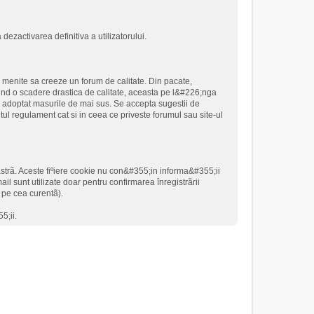
dezactivarea definitiva a utilizatorului.
i menite sa creeze un forum de calitate. Din pacate,
rind o scadere drastica de calitate, aceasta pe l&#226;nga
 adoptat masurile de mai sus. Se accepta sugestii de
ntul regulament cat si in ceea ce priveste forumul sau site-ul
astrã. Aceste fiºiere cookie nu con&#355;in informa&#355;ii
il sunt utilizate doar pentru confirmarea înregistrãrii
o pe cea curentã).
5;ii.