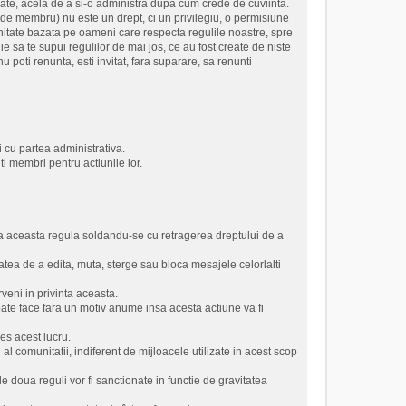
crate, acela de a si-o administra dupa cum crede de cuviinta.
a de membru) nu este un drept, ci un privilegiu, o permisiune
unitate bazata pe oameni care respecta regulile noastre, spre
ie sa te supui regulilor de mai jos, ce au fost create de niste
poti renunta, esti invitat, fara suparare, sa renunti
 cu partea administrativa.
ti membri pentru actiunile lor.
a aceasta regula soldandu-se cu retragerea dreptului de a
tatea de a edita, muta, sterge sau bloca mesajele celorlalti
veni in privinta aceasta.
oate face fara un motiv anume insa acesta actiune va fi
es acest lucru.
l comunitatii, indiferent de mijloacele utilizate in acest scop
le doua reguli vor fi sanctionate in functie de gravitatea