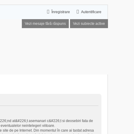
Înregistrare
Autentificare
Vezi mesaje fără răspuns
Vezi subiecte active
#226;nd at&#226;t asemanari c&#226;t si deosebiri fata de
eventualelor neintelegeri viitoare.
 site de pe Internet. Din momentul în care ai tastat adresa