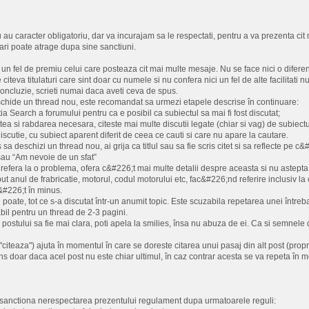
u caracter obligatoriu, dar va incurajam sa le respectati, pentru a va prezenta cit 
ri poate atrage dupa sine sanctiuni.
i un fel de premiu celui care posteaza cit mai multe mesaje. Nu se face nici o difere
 citeva titulaturi care sint doar cu numele si nu confera nici un fel de alte facilitati nu
 concluzie, scrieti numai daca aveti ceva de spus.
schide un thread nou, este recomandat sa urmezi etapele descrise în continuare:
ia Search a forumului pentru ca e posibil ca subiectul sa mai fi fost discutat;
atea si rabdarea necesara, citeste mai multe discutii legate (chiar si vag) de subiect
iscutie, cu subiect aparent diferit de ceea ce cauti si care nu apare la cautare.
 sa deschizi un thread nou, ai grija ca titlul sau sa fie scris citet si sa reflecte pe c
au “Am nevoie de un sfat”
refera la o problema, ofera c&#226;t mai multe detalii despre aceasta si nu astepta ca
ut anul de frabricatie, motorul, codul motorului etc, fac&#226;nd referire inclusiv l
c&#226;t în minus.
e poate, tot ce s-a discutat într-un anumit topic. Este scuzabila repetarea unei între
bil pentru un thread de 2-3 pagini.
 postului sa fie mai clara, poti apela la smilies, însa nu abuza de ei. Ca si semnele
"citeaza") ajuta în momentul în care se doreste citarea unui pasaj din alt post (propr
ns doar daca acel post nu este chiar ultimul, în caz contrar acesta se va repeta în mo
r sanctiona nerespectarea prezentului regulament dupa urmatoarele reguli: