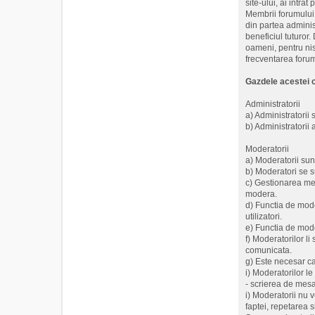
site-ului, ai intr
Membrii forumului 
din partea adminis
beneficiul tuturor.
oameni, pentru nis
frecventarea forumu
Gazdele acestei c
Administratorii
a) Administratorii
b) Administratorii
Moderatorii
a) Moderatorii sun
b) Moderatori se su
c) Gestionarea me
modera.
d) Functia de mode
utilizatori.
e) Functia de mode
f) Moderatorilor l
comunicata.
g) Este necesar ca 
i) Moderatorilor l
- scrierea de mesaj
i) Moderatorii nu v
faptei, repetarea s