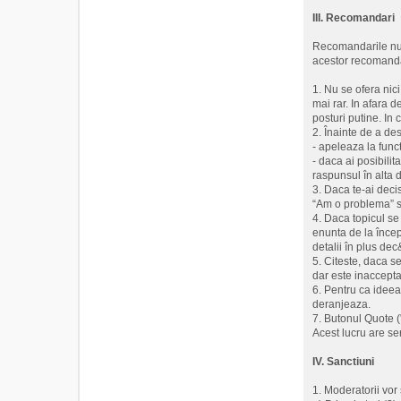
III. Recomandari
Recomandarile nu a
acestor recomanda
1. Nu se ofera nic
mai rar. In afara de
posturi putine. In
2. Înainte de a de
- apeleaza la funct
- daca ai posibilit
raspunsul în alta d
3. Daca te-ai decis
“Am o problema” s
4. Daca topicul se 
enunta de la încep
detalii în plus de
5. Citeste, daca s
dar este inaccepta
6. Pentru ca ideea
deranjeaza.
7. Butonul Quote (
Acest lucru are se
IV. Sanctiuni
1. Moderatorii vo