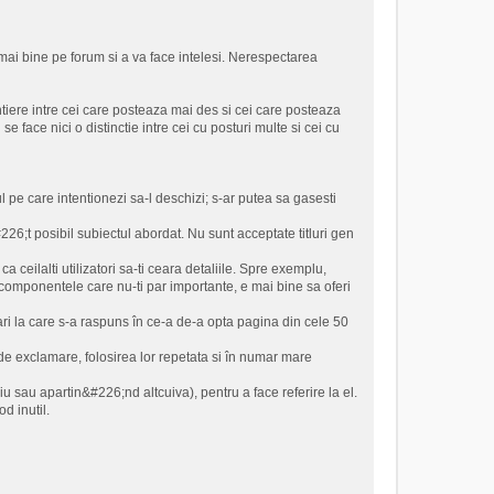
mai bine pe forum si a va face intelesi. Nerespectarea
ntiere intre cei care posteaza mai des si cei care posteaza
 se face nici o distinctie intre cei cu posturi multe si cei cu
ul pe care intentionezi sa-l deschizi; s-ar putea sa gasesti
&#226;t posibil subiectul abordat. Nu sunt acceptate titluri gen
 ceilalti utilizatori sa-ti ceara detaliile. Spre exemplu,
a componentele care nu-ti par importante, e mai bine sa oferi
bari la care s-a raspuns în ce-a de-a opta pagina din cele 50
 de exclamare, folosirea lor repetata si în numar mare
iu sau apartin&#226;nd altcuiva), pentru a face referire la el.
d inutil.