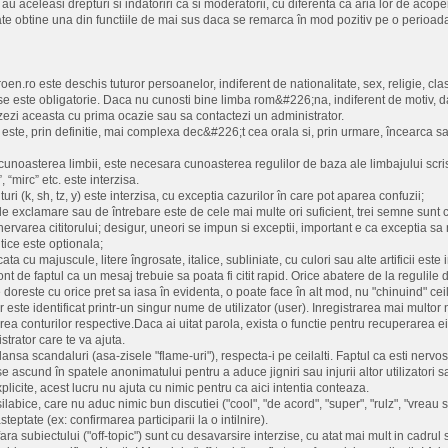
u aceleasi drepturi si indatoriri ca si moderatorii, cu diferenta ca aria lor de acope
e obtine una din functiile de mai sus daca se remarca în mod pozitiv pe o perioada
en.ro este deschis tuturor persoanelor, indiferent de nationalitate, sex, religie, cla
 este obligatorie. Daca nu cunosti bine limba rom&#226;na, indiferent de motiv, dar 
izezi aceasta cu prima ocazie sau sa contactezi un administrator.
este, prin definitie, mai complexa dec&#226;t cea orala si, prin urmare, încearca sa f
unoasterea limbii, este necesara cunoasterea regulilor de baza ale limbajului scri
”, “mirc” etc. este interzisa.
ituri (k, sh, tz, y) este interzisa, cu exceptia cazurilor în care pot aparea confuzii;
de exclamare sau de întrebare este de cele mai multe ori suficient, trei semne su
rvarea cititorului; desigur, uneori se impun si exceptii, important e ca exceptia sa
itice este optionala;
cata cu majuscule, litere îngrosate, italice, subliniate, cu culori sau alte artificii este 
 cont de faptul ca un mesaj trebuie sa poata fi citit rapid. Orice abatere de la regul
ine doreste cu orice pret sa iasa în evidenta, o poate face în alt mod, nu "chinuind" cei
or este identificat printr-un singur nume de utilizator (user). Inregistrarea mai mult
rea conturilor respective.Daca ai uitat parola, exista o functie pentru recuperarea ei 
trator care te va ajuta.
lansa scandaluri (asa-zisele "flame-uri"), respecta-i pe ceilalti. Faptul ca esti nerv
e se ascund în spatele anonimatului pentru a aduce jigniri sau injurii altor utilizatori sa
plicite, acest lucru nu ajuta cu nimic pentru ca aici intentia conteaza.
labice, care nu aduc nimic bun discutiei ("cool", "de acord", "super", "rulz", "vreau si
steptate (ex: confirmarea participarii la o intilnire).
ara subiectului ("off-topic") sunt cu desavarsire interzise, cu atat mai mult in cadrul