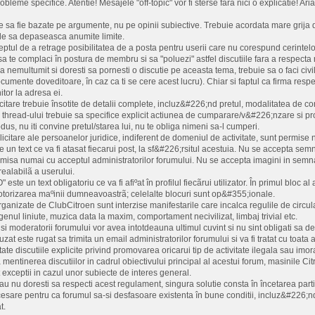
bleme specifice. Atentie! Mesajele "off-topic" vor fi sterse fara nici o explicatie! Ar
e sa fie bazate pe argumente, nu pe opinii subiective. Trebuie acordata mare grija di
nde sa depaseasca anumite limite.
ptul de a retrage posibilitatea de a posta pentru userii care nu corespund cerintelor 
a te complaci în postura de membru si sa "poluezi" astfel discutiile fara a respecta
-a nemultumit si doresti sa pornesti o discutie pe aceasta tema, trebuie sa o faci 
umente doveditoare, în caz ca ti se cere acest lucru). Chiar si faptul ca firma respec
tor la adresa ei.
icitare trebuie însotite de detalii complete, incluz&#226;nd pretul, modalitatea de co
l thread-ului trebuie sa specifice explicit actiunea de cumparare/v&#226;nzare si pr
us, nu iti convine pretul/starea lui, nu te obliga nimeni sa-l cumperi.
licitare ale persoanelor juridice, indiferent de domeniul de activitate, sunt permise 
un text ce va fi atasat fiecarui post, la sf&#226;rsitul acestuia. Nu se accepta semna
ermisa numai cu acceptul administratorilor forumului. Nu se accepta imagini in semn
realabilã a userului.
ste un text obligatoriu ce va fi afiºat în profilul fiecãrui utilizator. În primul bloc 
motorizarea maºinii dumneavoastrã; celelalte blocuri sunt op&#355;ionale.
 organizate de ClubCitroen sunt interzise manifestarile care incalca regulile de circu
e genul liniute, muzica data la maxim, comportament necivilizat, limbaj trivial etc.
 si moderatorii forumului vor avea intotdeauna ultimul cuvint si nu sint obligati sa dea
zat este rugat sa trimita un email administratorilor forumului si va fi tratat cu toata 
ate discutiile explicite privind promovarea oricarui tip de activitate ilegala sau imo
entinerea discutiilor in cadrul obiectivului principal al acestui forum, masinile Citr
 exceptii in cazul unor subiecte de interes general.
au nu doresti sa respecti acest regulament, singura solutie consta în încetarea partic
esare pentru ca forumul sa-si desfasoare existenta în bune conditii, incluz&#226;n
t.