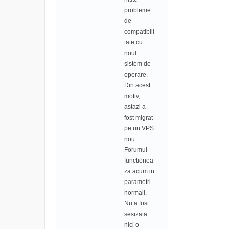
probleme
de
compatibili
tate cu
noul
sistem de
operare.
Din acest
motiv,
astazi a
fost migrat
pe un VPS
nou.
Forumul
functionea
za acum in
parametri
normali.
Nu a fost
sesizata
nici o