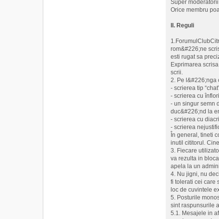
Super moderatorii a
Orice membru poat
II. Reguli
1.ForumulClubCitro
rom&#226;ne scrise
esti rugat sa prec
Exprimarea scrisa 
scrii.
2. Pe l&#226;nga c
- scrierea tip “chat
- scrierea cu înflor
- un singur semn 
duc&#226;nd la ene
- scrierea cu diacr
- scrierea nejustifi
În general, tineti
inutil cititorul. C
3. Fiecare utilizat
va rezulta in bloca
apela la un adminis
4. Nu jigni, nu dec
fi tolerati cei car
loc de cuvintele ex
5. Posturile monosi
sint raspunsurile a
5.1. Mesajele in af