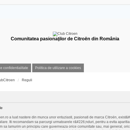
Comunitatea pasionaţilor de Citroën din România
de confidentialitate
Politica de utilizare a cookies
ubCitroen
Reguli
le
n.ro a luat nastere din munca unor entuziasti, pasionati de marca Citroën, exist&
milare. Iti recomandam sa parcurgi urmatoarele r&#226;nduri, pentru a evita aparitia 
im sa lamurim un principiu care guverneaza orice comunitate sau, mai general, orice