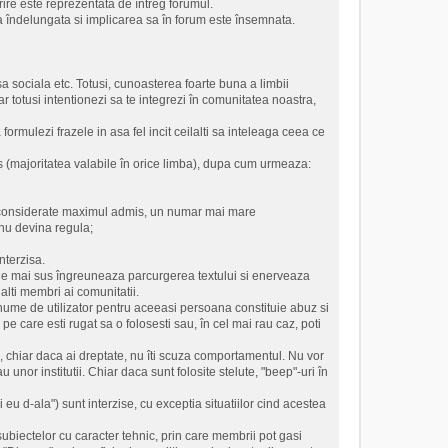
rire este reprezentata de întreg forumul.
 îndelungata si implicarea sa în forum este însemnata.
sa sociala etc. Totusi, cunoasterea foarte buna a limbii
totusi intentionezi sa te integrezi în comunitatea noastra,
ormulezi frazele in asa fel incit ceilalti sa inteleaga ceea ce
s (majoritatea valabile în orice limba), dupa cum urmeaza:
nt considerate maximul admis, un numar mai mare
 nu devina regula;
interzisa.
ile de mai sus îngreuneaza parcurgerea textului si enerveaza
lalti membri ai comunitatii.
or nume de utilizator pentru aceeasi persoana constituie abuz si
pe care esti rugat sa o folosesti sau, în cel mai rau caz, poti
os, chiar daca ai dreptate, nu îti scuza comportamentul. Nu vor
u unor institutii. Chiar daca sunt folosite stelute, "beep"-uri în
 eu d-ala") sunt interzise, cu exceptia situatiilor cind acestea
 subiectelor cu caracter tehnic, prin care membrii pot gasi