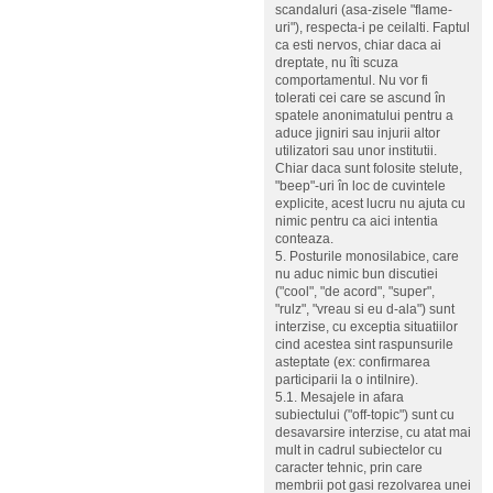
scandaluri (asa-zisele "flame-
uri"), respecta-i pe ceilalti. Faptul
ca esti nervos, chiar daca ai
dreptate, nu îti scuza
comportamentul. Nu vor fi
tolerati cei care se ascund în
spatele anonimatului pentru a
aduce jigniri sau injurii altor
utilizatori sau unor institutii.
Chiar daca sunt folosite stelute,
"beep"-uri în loc de cuvintele
explicite, acest lucru nu ajuta cu
nimic pentru ca aici intentia
conteaza.
5. Posturile monosilabice, care
nu aduc nimic bun discutiei
("cool", "de acord", "super",
"rulz", "vreau si eu d-ala") sunt
interzise, cu exceptia situatiilor
cind acestea sint raspunsurile
asteptate (ex: confirmarea
participarii la o intilnire).
5.1. Mesajele in afara
subiectului ("off-topic") sunt cu
desavarsire interzise, cu atat mai
mult in cadrul subiectelor cu
caracter tehnic, prin care
membrii pot gasi rezolvarea unei