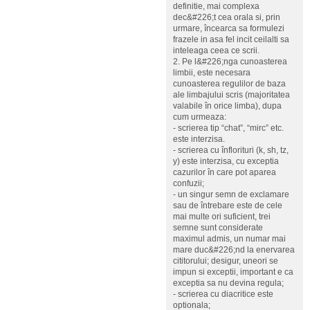
definitie, mai complexa
dec&#226;t cea orala si, prin
urmare, încearca sa formulezi
frazele in asa fel incit ceilalti sa
inteleaga ceea ce scrii.
2. Pe l&#226;nga cunoasterea
limbii, este necesara
cunoasterea regulilor de baza
ale limbajului scris (majoritatea
valabile în orice limba), dupa
cum urmeaza:
- scrierea tip “chat”, “mirc” etc.
este interzisa.
- scrierea cu înflorituri (k, sh, tz,
y) este interzisa, cu exceptia
cazurilor în care pot aparea
confuzii;
- un singur semn de exclamare
sau de întrebare este de cele
mai multe ori suficient, trei
semne sunt considerate
maximul admis, un numar mai
mare duc&#226;nd la enervarea
cititorului; desigur, uneori se
impun si exceptii, important e ca
exceptia sa nu devina regula;
- scrierea cu diacritice este
optionala;