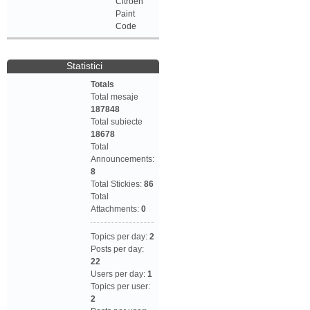
Citroen
Paint
Code
Statistici
Totals
Total mesaje
187848
Total subiecte
18678
Total
Announcements:
8
Total Stickies:
86
Total
Attachments:
0
Topics per day:
2
Posts per day:
22
Users per day:
1
Topics per user:
2