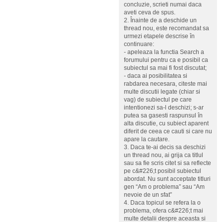
concluzie, scrieti numai daca
aveti ceva de spus.
2. Înainte de a deschide un
thread nou, este recomandat sa
urmezi etapele descrise în
continuare:
- apeleaza la functia Search a
forumului pentru ca e posibil ca
subiectul sa mai fi fost discutat;
- daca ai posibilitatea si
rabdarea necesara, citeste mai
multe discutii legate (chiar si
vag) de subiectul pe care
intentionezi sa-l deschizi; s-ar
putea sa gasesti raspunsul în
alta discutie, cu subiect aparent
diferit de ceea ce cauti si care nu
apare la cautare.
3. Daca te-ai decis sa deschizi
un thread nou, ai grija ca titlul
sau sa fie scris citet si sa reflecte
pe c&#226;t posibil subiectul
abordat. Nu sunt acceptate titluri
gen “Am o problema” sau “Am
nevoie de un sfat”
4. Daca topicul se refera la o
problema, ofera c&#226;t mai
multe detalii despre aceasta si