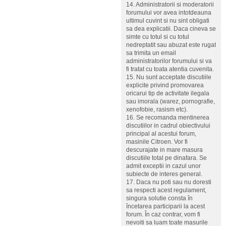
14. Administratorii si moderatorii
forumului vor avea intotdeauna
ultimul cuvint si nu sint obligati
sa dea explicatii. Daca cineva se
simte cu totul si cu totul
nedreptatit sau abuzat este rugat
sa trimita un email
administratorilor forumului si va
fi tratat cu toata atentia cuvenita.
15. Nu sunt acceptate discutiile
explicite privind promovarea
oricarui tip de activitate ilegala
sau imorala (warez, pornografie,
xenofobie, rasism etc).
16. Se recomanda mentinerea
discutiilor in cadrul obiectivului
principal al acestui forum,
masinile Citroen. Vor fi
descurajate in mare masura
discutiile total pe dinafara. Se
admit exceptii in cazul unor
subiecte de interes general.
17. Daca nu poti sau nu doresti
sa respecti acest regulament,
singura solutie consta în
încetarea participarii la acest
forum. În caz contrar, vom fi
nevoiti sa luam toate masurile