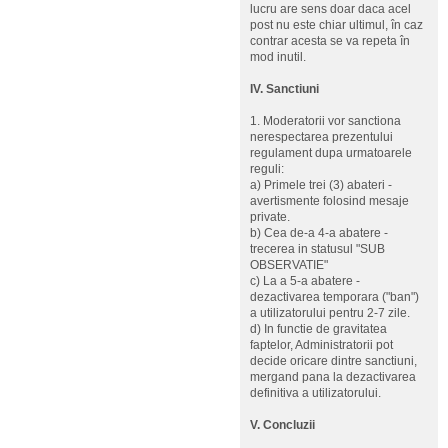
lucru are sens doar daca acel
post nu este chiar ultimul, în caz
contrar acesta se va repeta în
mod inutil.
IV. Sanctiuni
1. Moderatorii vor sanctiona
nerespectarea prezentului
regulament dupa urmatoarele
reguli:
a) Primele trei (3) abateri -
avertismente folosind mesaje
private.
b) Cea de-a 4-a abatere -
trecerea in statusul "SUB
OBSERVATIE"
c) La a 5-a abatere -
dezactivarea temporara ("ban")
a utilizatorului pentru 2-7 zile.
d) In functie de gravitatea
faptelor, Administratorii pot
decide oricare dintre sanctiuni,
mergand pana la dezactivarea
definitiva a utilizatorului.
V. Concluzii