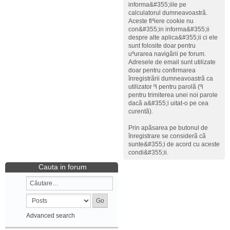
informa&#355;iile pe
calculatorul dumneavoastrã.
Aceste fiºiere cookie nu
con&#355;in informa&#355;ii
despre alte aplica&#355;ii ci ele
sunt folosite doar pentru
uºurarea navigãrii pe forum.
Adresele de email sunt utilizate
doar pentru confirmarea
înregistrãrii dumneavoastrã ca
utilizator ºi pentru parolã (ºi
pentru trimiterea unei noi parole
dacã a&#355;i uitat-o pe cea
curentã).
Prin apãsarea pe butonul de
înregistrare se considerã cã
sunte&#355;i de acord cu aceste
condi&#355;ii.
Cauta in forum
Advanced search