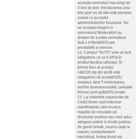
accepta semnaturi mai lungi de
3 linii de text. Introducerea unui
link spre un alt site este permisa
numai cu acceptul
administratorilor forumului. Nu
se accepta imagini in
semnatura! Moderatorii au
dreptul de a edita semnatura
farã o inºtiin&#355;are
prealabilã a userului.
12. Campul "AUTO" este un text
obligatoriu ce va fi afiºat în
profilul fiecãrui utilizator. În
primul bloc al acestui
c&#226;mp din profil este
obligatoriu sã scrie&#355;i
modelul, tipul ºi motorizarea
maºinii dumneavoastrã; celelalte
blocuri sunt op&#355;ionale.
13. La intalnirile organizate de
ClubCitroen sunt interzise
manifestarile care incalca
regulile de circulatie pe
drumurile publice sau care aduc
atingere ordinii si linistii publice,
de genul liniute, muzica data la
maxim, comportament
necivilizat, limbaj trivial etc.