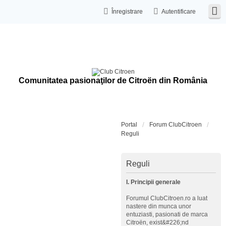
Înregistrare
Autentificare
Comunitatea pasionaţilor de Citroën din România
Portal
Forum ClubCitroen
Reguli
Reguli
I. Principii generale
Forumul ClubCitroen.ro a luat
nastere din munca unor
entuziasti, pasionati de marca
Citroën, exist&#226;nd