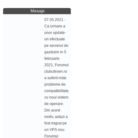
Mesaje
07.05.2021 -
Ca urmare a
unor update-
uri efectuate
pe serverul de
gazduire in 5
februarie
2021, Forumul
clubcitroen.ro
a suferit niste
probleme de
compatibilitate
cu noul sistem
de operare.
Din acest
motiv, astazi a
fost migrat pe
un VPS nou.
Forumul