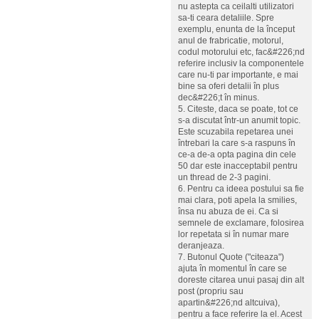
nu astepta ca ceilalti utilizatori
sa-ti ceara detaliile. Spre
exemplu, enunta de la început
anul de frabricatie, motorul,
codul motorului etc, fac&#226;nd
referire inclusiv la componentele
care nu-ti par importante, e mai
bine sa oferi detalii în plus
dec&#226;t în minus.
5. Citeste, daca se poate, tot ce
s-a discutat într-un anumit topic.
Este scuzabila repetarea unei
întrebari la care s-a raspuns în
ce-a de-a opta pagina din cele
50 dar este inacceptabil pentru
un thread de 2-3 pagini.
6. Pentru ca ideea postului sa fie
mai clara, poti apela la smilies,
însa nu abuza de ei. Ca si
semnele de exclamare, folosirea
lor repetata si în numar mare
deranjeaza.
7. Butonul Quote ("citeaza")
ajuta în momentul în care se
doreste citarea unui pasaj din alt
post (propriu sau
apartin&#226;nd altcuiva),
pentru a face referire la el. Acest