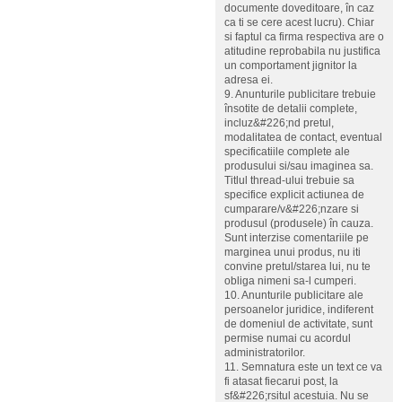
documente doveditoare, în caz
ca ti se cere acest lucru). Chiar
si faptul ca firma respectiva are o
atitudine reprobabila nu justifica
un comportament jignitor la
adresa ei.
9. Anunturile publicitare trebuie
însotite de detalii complete,
incluz&#226;nd pretul,
modalitatea de contact, eventual
specificatiile complete ale
produsului si/sau imaginea sa.
Titlul thread-ului trebuie sa
specifice explicit actiunea de
cumparare/v&#226;nzare si
produsul (produsele) în cauza.
Sunt interzise comentariile pe
marginea unui produs, nu iti
convine pretul/starea lui, nu te
obliga nimeni sa-l cumperi.
10. Anunturile publicitare ale
persoanelor juridice, indiferent
de domeniul de activitate, sunt
permise numai cu acordul
administratorilor.
11. Semnatura este un text ce va
fi atasat fiecarui post, la
sf&#226;rsitul acestuia. Nu se