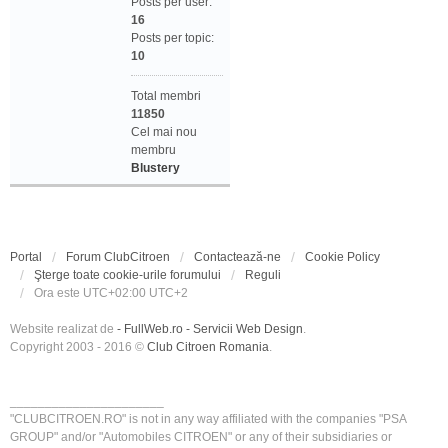
Posts per user:
16
Posts per topic:
10
Total membri
11850
Cel mai nou
membru
Blustery
Portal
Forum ClubCitroen
Contactează-ne
Cookie Policy
Şterge toate cookie-urile forumului
Reguli
Ora este UTC+02:00 UTC+2
Website realizat de
- FullWeb.ro - Servicii Web Design
.
Copyright 2003 - 2016 ©
Club Citroen Romania
.
______________________
"CLUBCITROEN.RO" is not in any way affiliated with the companies "PSA
GROUP" and/or "Automobiles CITROEN" or any of their subsidiaries or