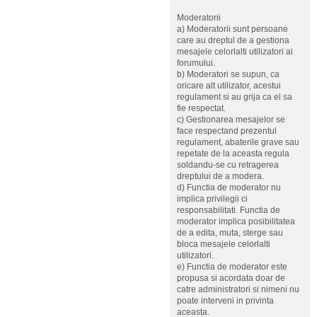
Moderatorii
a) Moderatorii sunt persoane
care au dreptul de a gestiona
mesajele celorlalti utilizatori ai
forumului.
b) Moderatori se supun, ca
oricare alt utilizator, acestui
regulament si au grija ca el sa
fie respectat.
c) Gestionarea mesajelor se
face respectand prezentul
regulament, abaterile grave sau
repetate de la aceasta regula
soldandu-se cu retragerea
dreptului de a modera.
d) Functia de moderator nu
implica privilegii ci
responsabilitati. Functia de
moderator implica posibilitatea
de a edita, muta, sterge sau
bloca mesajele celorlalti
utilizatori.
e) Functia de moderator este
propusa si acordata doar de
catre administratori si nimeni nu
poate interveni in privinta
aceasta.