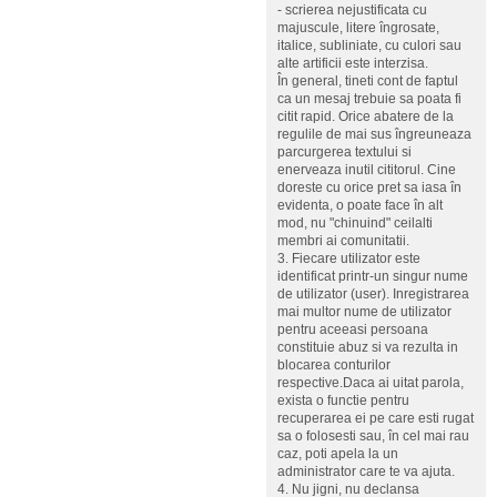
- scrierea nejustificata cu
majuscule, litere îngrosate,
italice, subliniate, cu culori sau
alte artificii este interzisa.
În general, tineti cont de faptul
ca un mesaj trebuie sa poata fi
citit rapid. Orice abatere de la
regulile de mai sus îngreuneaza
parcurgerea textului si
enerveaza inutil cititorul. Cine
doreste cu orice pret sa iasa în
evidenta, o poate face în alt
mod, nu "chinuind" ceilalti
membri ai comunitatii.
3. Fiecare utilizator este
identificat printr-un singur nume
de utilizator (user). Inregistrarea
mai multor nume de utilizator
pentru aceeasi persoana
constituie abuz si va rezulta in
blocarea conturilor
respective.Daca ai uitat parola,
exista o functie pentru
recuperarea ei pe care esti rugat
sa o folosesti sau, în cel mai rau
caz, poti apela la un
administrator care te va ajuta.
4. Nu jigni, nu declansa