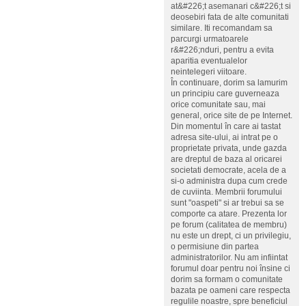
at&#226;t asemanari c&#226;t si
deosebiri fata de alte comunitati
similare. Iti recomandam sa
parcurgi urmatoarele
r&#226;nduri, pentru a evita
aparitia eventualelor
neintelegeri viitoare.
În continuare, dorim sa lamurim
un principiu care guverneaza
orice comunitate sau, mai
general, orice site de pe Internet.
Din momentul în care ai tastat
adresa site-ului, ai intrat pe o
proprietate privata, unde gazda
are dreptul de baza al oricarei
societati democrate, acela de a
si-o administra dupa cum crede
de cuviinta. Membrii forumului
sunt "oaspeti" si ar trebui sa se
comporte ca atare. Prezenta lor
pe forum (calitatea de membru)
nu este un drept, ci un privilegiu,
o permisiune din partea
administratorilor. Nu am infiintat
forumul doar pentru noi însine ci
dorim sa formam o comunitate
bazata pe oameni care respecta
regulile noastre, spre beneficiul