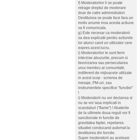
f) Moderatorilor li se poate
retrage dreptul de moderare
doar de catre administratori.
Destituirea se poate face fara un
motiv anume insa acesta actiune
va fi comunicata.
g) Este necesar ca moderatorii
sa dea explicatii pentru actiunile
lor atunci cand un utilizator cere
expres acest lucru.
i) Moderatorilor le sunt ferm
interzise abuzurile, precum si
favorizarea sau persecutarea
unui membru al comunitatii,
indiferent de mijloacele utilizate
in acest scop - scrierea de
mesaje, PM-uri, sau
instrumentele specifice "functiei"
!
i) Moderatorii nu vor declansa si
nu se vor lasa implicati in
scandaluri ("flame") ! Abaterile
de la ultimele doua reguli vor fi
sanctionate in functie de
gravitatea faptei, repetarea
situatiei conducand automat la
destituirea din functie.
Super moderatorii au aceleasi