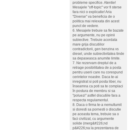
probleme specifice. Atentie!
Mesajele "off-topic" vor fi sterse
fara nici o explicatie! Aria
"Diverse" va beneficia de o
politica mai relexata din acest
punct de vedere.
6. Mesajele trebuie sa fie bazate
pe argumente, nu pe opinii
subiective. Trebuie acordata
mare grija discutiilor
contradictorii, gen benzina vs
diesel, unde subiectivitatea tinde
sa depaseasca anumite limite.
7. Ne rezervam dreptul de a
retrage posibilitatea de a posta
pentru userii care nu corespund
cerintelor noastre. Daca te-ai
inregistrat si poti posta liber, nu
înseamna ca poti sa te complaci
în postura de membru si sa
"poluezi" astfel discutiile fara a
respecta regulamentul.
8. Daca o firma te-a nemultumit
si doresti sa pornesti o discutie
pe aceasta tema, trebuie sa o
faci civilizat, cu argumente
solide (merg&#226;nd
p&#226;na la prezentarea de