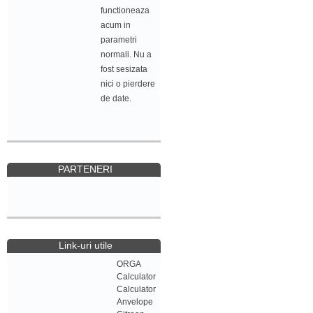
functioneaza
acum in
parametri
normali. Nu a
fost sesizata
nici o pierdere
de date.
PARTENERI
Link-uri utile
ORGA
Calculator
Calculator
Anvelope