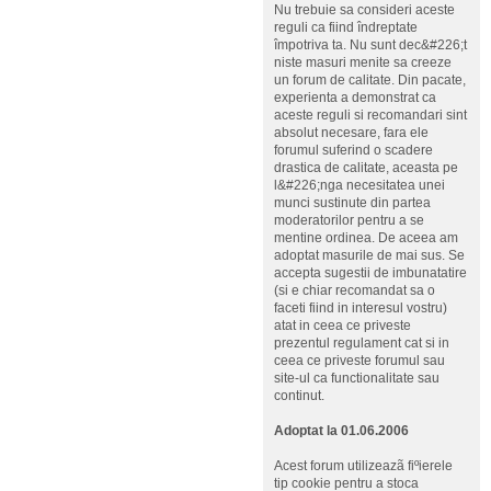
Nu trebuie sa consideri aceste
reguli ca fiind îndreptate
împotriva ta. Nu sunt dec&#226;t
niste masuri menite sa creeze
un forum de calitate. Din pacate,
experienta a demonstrat ca
aceste reguli si recomandari sint
absolut necesare, fara ele
forumul suferind o scadere
drastica de calitate, aceasta pe
l&#226;nga necesitatea unei
munci sustinute din partea
moderatorilor pentru a se
mentine ordinea. De aceea am
adoptat masurile de mai sus. Se
accepta sugestii de imbunatatire
(si e chiar recomandat sa o
faceti fiind in interesul vostru)
atat in ceea ce priveste
prezentul regulament cat si in
ceea ce priveste forumul sau
site-ul ca functionalitate sau
continut.
Adoptat la 01.06.2006
Acest forum utilizeazã fiºierele
tip cookie pentru a stoca