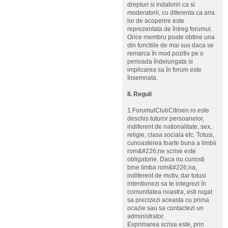
drepturi si indatoriri ca si
moderatorii, cu diferenta ca aria
lor de acoperire este
reprezentata de întreg forumul.
Orice membru poate obtine una
din functiile de mai sus daca se
remarca în mod pozitiv pe o
perioada îndelungata si
implicarea sa în forum este
însemnata.
II. Reguli
1.ForumulClubCitroen.ro este
deschis tuturor persoanelor,
indiferent de nationalitate, sex,
religie, clasa sociala etc. Totusi,
cunoasterea foarte buna a limbii
rom&#226;ne scrise este
obligatorie. Daca nu cunosti
bine limba rom&#226;na,
indiferent de motiv, dar totusi
intentionezi sa te integrezi în
comunitatea noastra, esti rugat
sa precizezi aceasta cu prima
ocazie sau sa contactezi un
administrator.
Exprimarea scrisa este, prin