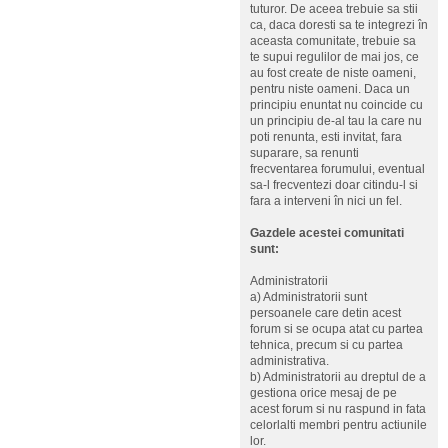
tuturor. De aceea trebuie sa stii
ca, daca doresti sa te integrezi în
aceasta comunitate, trebuie sa
te supui regulilor de mai jos, ce
au fost create de niste oameni,
pentru niste oameni. Daca un
principiu enuntat nu coincide cu
un principiu de-al tau la care nu
poti renunta, esti invitat, fara
suparare, sa renunti
frecventarea forumului, eventual
sa-l frecventezi doar citindu-l si
fara a interveni în nici un fel.
Gazdele acestei comunitati
sunt:
Administratorii
a) Administratorii sunt
persoanele care detin acest
forum si se ocupa atat cu partea
tehnica, precum si cu partea
administrativa.
b) Administratorii au dreptul de a
gestiona orice mesaj de pe
acest forum si nu raspund in fata
celorlalti membri pentru actiunile
lor.