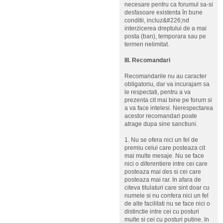
necesare pentru ca forumul sa-si
desfasoare existenta în bune
conditii, incluz&#226;nd
interzicerea dreptului de a mai
posta (ban), temporara sau pe
termen nelimitat.
III. Recomandari
Recomandarile nu au caracter
obligatoriu, dar va incurajam sa
le respectati, pentru a va
prezenta cit mai bine pe forum si
a va face intelesi. Nerespectarea
acestor recomandari poate
atrage dupa sine sanctiuni.
1. Nu se ofera nici un fel de
premiu celui care posteaza cit
mai multe mesaje. Nu se face
nici o diferentiere intre cei care
posteaza mai des si cei care
posteaza mai rar. In afara de
citeva titulaturi care sint doar cu
numele si nu confera nici un fel
de alte facilitati nu se face nici o
distinctie intre cei cu posturi
multe si cei cu posturi putine. In