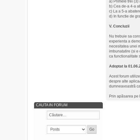
a) Primele trei (3)
b) Cea de-a 4-a a
c) La a 5-a abatere
d) In functie de gr
V. Concluzii
Nu trebuie sa cons
experienta a demon
necesitatea unei 
imbunatatire (si e 
ca functionalitate 
Adoptat la 01.06
Acest forum utiliz
despre alte aplica
dumneavoastrã ca u
Prin apãsarea pe 
CAUTA IN FORUM