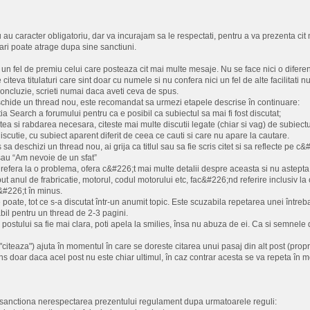
u caracter obligatoriu, dar va incurajam sa le respectati, pentru a va prezenta cit 
ri poate atrage dupa sine sanctiuni.
i un fel de premiu celui care posteaza cit mai multe mesaje. Nu se face nici o difere
 citeva titulaturi care sint doar cu numele si nu confera nici un fel de alte facilitati nu
 concluzie, scrieti numai daca aveti ceva de spus.
schide un thread nou, este recomandat sa urmezi etapele descrise în continuare:
ia Search a forumului pentru ca e posibil ca subiectul sa mai fi fost discutat;
atea si rabdarea necesara, citeste mai multe discutii legate (chiar si vag) de subiect
iscutie, cu subiect aparent diferit de ceea ce cauti si care nu apare la cautare.
 sa deschizi un thread nou, ai grija ca titlul sau sa fie scris citet si sa reflecte pe c
au “Am nevoie de un sfat”
refera la o problema, ofera c&#226;t mai multe detalii despre aceasta si nu astepta ca
ut anul de frabricatie, motorul, codul motorului etc, fac&#226;nd referire inclusiv l
c&#226;t în minus.
e poate, tot ce s-a discutat într-un anumit topic. Este scuzabila repetarea unei între
bil pentru un thread de 2-3 pagini.
 postului sa fie mai clara, poti apela la smilies, însa nu abuza de ei. Ca si semnele
"citeaza") ajuta în momentul în care se doreste citarea unui pasaj din alt post (propr
ns doar daca acel post nu este chiar ultimul, în caz contrar acesta se va repeta în mo
r sanctiona nerespectarea prezentului regulament dupa urmatoarele reguli: