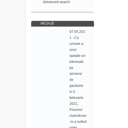
Advanced search
MESAJE
07.05.202
1 - Ca
urmare a
unor
update-uri
efectuate
pe
serverul
de
gazduire
in 5
februarie
2021,
Forumul
clubcitroen
.ro a suferit
niste