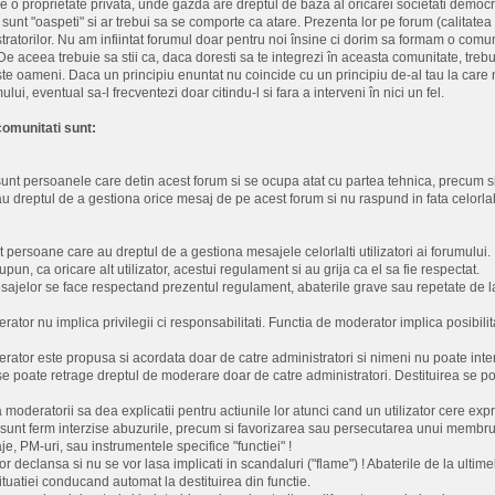
at pe o proprietate privata, unde gazda are dreptul de baza al oricarei societati demo
sunt "oaspeti" si ar trebui sa se comporte ca atare. Prezenta lor pe forum (calitate
tratorilor. Nu am infiintat forumul doar pentru noi însine ci dorim sa formam o com
 De aceea trebuie sa stii ca, daca doresti sa te integrezi în aceasta comunitate, trebu
te oameni. Daca un principiu enuntat nu coincide cu un principiu de-al tau la care nu 
lui, eventual sa-l frecventezi doar citindu-l si fara a interveni în nici un fel.
omunitati sunt:
 sunt persoanele care detin acest forum si se ocupa atat cu partea tehnica, precum si
 au dreptul de a gestiona orice mesaj de pe acest forum si nu raspund in fata celorlal
t persoane care au dreptul de a gestiona mesajele celorlalti utilizatori ai forumului.
pun, ca oricare alt utilizator, acestui regulament si au grija ca el sa fie respectat.
sajelor se face respectand prezentul regulament, abaterile grave sau repetate de l
rator nu implica privilegii ci responsabilitati. Functia de moderator implica posibili
rator este propusa si acordata doar de catre administratori si nimeni nu poate inter
i se poate retrage dreptul de moderare doar de catre administratori. Destituirea se p
moderatorii sa dea explicatii pentru actiunile lor atunci cand un utilizator cere expr
e sunt ferm interzise abuzurile, precum si favorizarea sau persecutarea unui membru a
e, PM-uri, sau instrumentele specifice "functiei" !
or declansa si nu se vor lasa implicati in scandaluri ("flame") ! Abaterile de la ultime
ituatiei conducand automat la destituirea din functie.