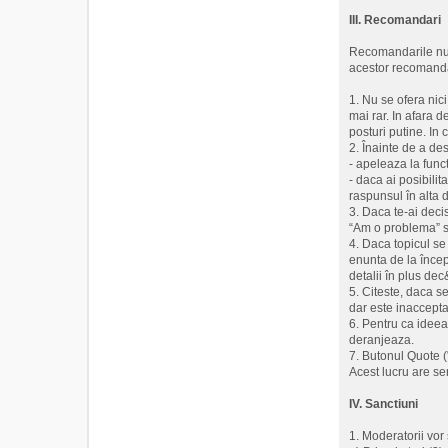
III. Recomandari
Recomandarile nu a
acestor recomanda
1. Nu se ofera nic
mai rar. In afara de
posturi putine. In
2. Înainte de a de
- apeleaza la funct
- daca ai posibilit
raspunsul în alta d
3. Daca te-ai decis
“Am o problema” s
4. Daca topicul se 
enunta de la încep
detalii în plus de
5. Citeste, daca s
dar este inaccepta
6. Pentru ca ideea
deranjeaza.
7. Butonul Quote (
Acest lucru are se
IV. Sanctiuni
1. Moderatorii vo