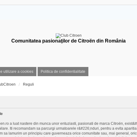
Comunitatea pasionaţilor de Citroën din România
de utilizare a cookies
Politica de confidentialitate
ubCitroen
Reguli
le
n.ro a luat nastere din munca unor entuziasti, pasionati de marca Citroën, exist&
milare. Iti recomandam sa parcurgi urmatoarele r&#226;nduri, pentru a evita aparitia 
im sa lamurim un principiu care guverneaza orice comunitate sau, mai general, orice