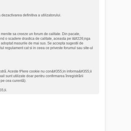
dezactivarea definitiva a utilizatorului.
i menite sa creeze un forum de calitate. Din pacate,
rind o scadere drastica de calitate, aceasta pe l&#226;nga
 adoptat masurile de mai sus. Se accepta sugestii de
ntul regulament cat si in ceea ce priveste forumul sau site-ul
astrã. Aceste fiºiere cookie nu con&#355;in informa&#355;ii
il sunt utilizate doar pentru confirmarea înregistrãrii
o pe cea curentã).
5;ii.