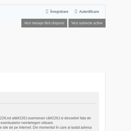
Înregistrare
Autentificare
Vezi mesaje fără răspuns
Vezi subiecte active
#226;nd at&#226;t asemanari c&#226;t si deosebiri fata de
eventualelor neintelegeri viitoare.
 site de pe Internet. Din momentul în care ai tastat adresa