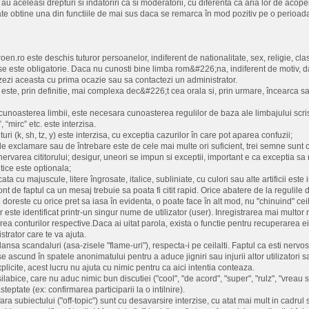
u aceleasi drepturi si indatoriri ca si moderatorii, cu diferenta ca aria lor de acope
e obtine una din functiile de mai sus daca se remarca în mod pozitiv pe o perioada
en.ro este deschis tuturor persoanelor, indiferent de nationalitate, sex, religie, cla
 este obligatorie. Daca nu cunosti bine limba rom&#226;na, indiferent de motiv, dar 
izezi aceasta cu prima ocazie sau sa contactezi un administrator.
este, prin definitie, mai complexa dec&#226;t cea orala si, prin urmare, încearca sa f
unoasterea limbii, este necesara cunoasterea regulilor de baza ale limbajului scri
”, “mirc” etc. este interzisa.
ituri (k, sh, tz, y) este interzisa, cu exceptia cazurilor în care pot aparea confuzii;
de exclamare sau de întrebare este de cele mai multe ori suficient, trei semne su
rvarea cititorului; desigur, uneori se impun si exceptii, important e ca exceptia sa
itice este optionala;
cata cu majuscule, litere îngrosate, italice, subliniate, cu culori sau alte artificii este 
 cont de faptul ca un mesaj trebuie sa poata fi citit rapid. Orice abatere de la regul
ine doreste cu orice pret sa iasa în evidenta, o poate face în alt mod, nu "chinuind" cei
or este identificat printr-un singur nume de utilizator (user). Inregistrarea mai mult
rea conturilor respective.Daca ai uitat parola, exista o functie pentru recuperarea ei 
trator care te va ajuta.
lansa scandaluri (asa-zisele "flame-uri"), respecta-i pe ceilalti. Faptul ca esti nerv
e se ascund în spatele anonimatului pentru a aduce jigniri sau injurii altor utilizatori sa
plicite, acest lucru nu ajuta cu nimic pentru ca aici intentia conteaza.
labice, care nu aduc nimic bun discutiei ("cool", "de acord", "super", "rulz", "vreau si
steptate (ex: confirmarea participarii la o intilnire).
ara subiectului ("off-topic") sunt cu desavarsire interzise, cu atat mai mult in cadrul