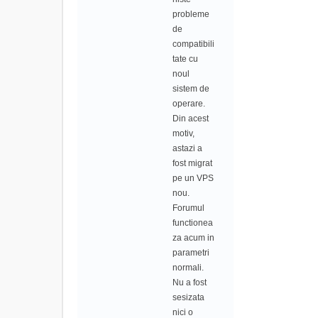
probleme
de
compatibili
tate cu
noul
sistem de
operare.
Din acest
motiv,
astazi a
fost migrat
pe un VPS
nou.
Forumul
functionea
za acum in
parametri
normali.
Nu a fost
sesizata
nici o