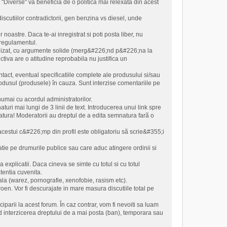
ia "Diverse" va beneficia de o politica mai relexata din acest
scutiilor contradictorii, gen benzina vs diesel, unde
noastre. Daca te-ai inregistrat si poti posta liber, nu
 regulamentul.
civilizat, cu argumente solide (merg&#226;nd p&#226;na la
tiva are o atitudine reprobabila nu justifica un
ntact, eventual specificatiile complete ale produsului si/sau
odusul (produsele) în cauza. Sunt interzise comentariile pe
numai cu acordul administratorilor.
turi mai lungi de 3 linii de text. Introducerea unui link spre
atura! Moderatorii au dreptul de a edita semnatura farã o
al acestui c&#226;mp din profil este obligatoriu sã scrie&#355;i
latie pe drumurile publice sau care aduc atingere ordinii si
 explicatii. Daca cineva se simte cu totul si cu totul
atentia cuvenita.
rala (warez, pornografie, xenofobie, rasism etc).
oen. Vor fi descurajate in mare masura discutiile total pe
iparii la acest forum. În caz contrar, vom fi nevoiti sa luam
d interzicerea dreptului de a mai posta (ban), temporara sau