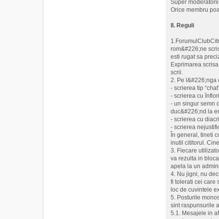
Super moderatorii a
Orice membru poat
II. Reguli
1.ForumulClubCitro
rom&#226;ne scrise
esti rugat sa prec
Exprimarea scrisa 
scrii.
2. Pe l&#226;nga c
- scrierea tip “chat
- scrierea cu înflor
- un singur semn 
duc&#226;nd la ene
- scrierea cu diacr
- scrierea nejustifi
În general, tineti
inutil cititorul. C
3. Fiecare utilizat
va rezulta in bloca
apela la un adminis
4. Nu jigni, nu dec
fi tolerati cei car
loc de cuvintele ex
5. Posturile monosi
sint raspunsurile a
5.1. Mesajele in af