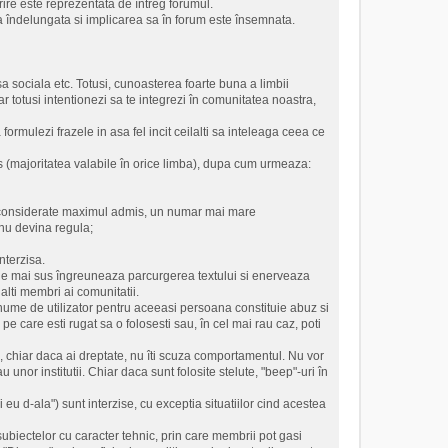
rire este reprezentata de întreg forumul.
 îndelungata si implicarea sa în forum este însemnata.
sa sociala etc. Totusi, cunoasterea foarte buna a limbii
totusi intentionezi sa te integrezi în comunitatea noastra,
ormulezi frazele in asa fel incit ceilalti sa inteleaga ceea ce
s (majoritatea valabile în orice limba), dupa cum urmeaza:
nt considerate maximul admis, un numar mai mare
 nu devina regula;
interzisa.
ile de mai sus îngreuneaza parcurgerea textului si enerveaza
lalti membri ai comunitatii.
or nume de utilizator pentru aceeasi persoana constituie abuz si
pe care esti rugat sa o folosesti sau, în cel mai rau caz, poti
os, chiar daca ai dreptate, nu îti scuza comportamentul. Nu vor
u unor institutii. Chiar daca sunt folosite stelute, "beep"-uri în
 eu d-ala") sunt interzise, cu exceptia situatiilor cind acestea
 subiectelor cu caracter tehnic, prin care membrii pot gasi