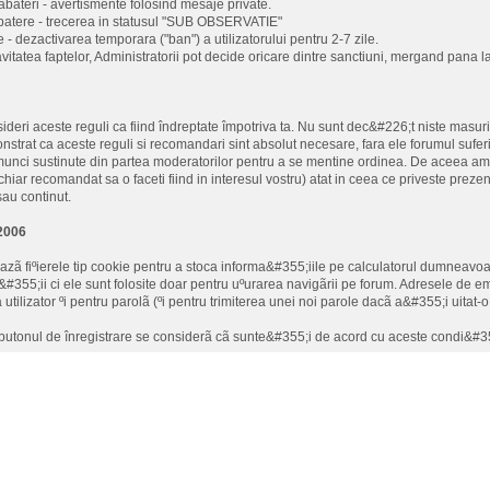
 abateri - avertismente folosind mesaje private.
batere - trecerea in statusul "SUB OBSERVATIE"
 - dezactivarea temporara ("ban") a utilizatorului pentru 2-7 zile.
avitatea faptelor, Administratorii pot decide oricare dintre sanctiuni, mergand pana la 
ideri aceste reguli ca fiind îndreptate împotriva ta. Nu sunt dec&#226;t niste masur
strat ca aceste reguli si recomandari sint absolut necesare, fara ele forumul sufe
munci sustinute din partea moderatorilor pentru a se mentine ordinea. De aceea am
chiar recomandat sa o faceti fiind in interesul vostru) atat in ceea ce priveste preze
sau continut.
.2006
eazã fiºierele tip cookie pentru a stoca informa&#355;iile pe calculatorul dumneavo
&#355;ii ci ele sunt folosite doar pentru uºurarea navigãrii pe forum. Adresele de ema
tilizator ºi pentru parolã (ºi pentru trimiterea unei noi parole dacã a&#355;i uitat-
butonul de înregistrare se considerã cã sunte&#355;i de acord cu aceste condi&#35