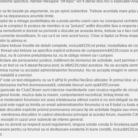
bleme specifice. Atentie! Mesajele "off-topic" vor fi sterse fara nici o explicatie! Ar
e sa fie bazate pe argumente, nu pe opinii subiective. Trebuie acordata mare grija di
nde sa depaseasca anumite limite.
ptul de a retrage posibilitatea de a posta pentru userii care nu corespund cerintelor 
a te complaci în postura de membru si sa "poluezi" astfel discutiile fara a respecta
-a nemultumit si doresti sa pornesti o discutie pe aceasta tema, trebuie sa o faci 
umente doveditoare, în caz ca ti se cere acest lucru). Chiar si faptul ca firma respec
tor la adresa ei.
icitare trebuie însotite de detalii complete, incluz&#226;nd pretul, modalitatea de co
l thread-ului trebuie sa specifice explicit actiunea de cumparare/v&#226;nzare si pr
us, nu iti convine pretul/starea lui, nu te obliga nimeni sa-l cumperi.
licitare ale persoanelor juridice, indiferent de domeniul de activitate, sunt permise 
un text ce va fi atasat fiecarui post, la sf&#226;rsitul acestuia. Nu se accepta semna
ermisa numai cu acceptul administratorilor forumului. Nu se accepta imagini in semn
realabilã a userului.
ste un text obligatoriu ce va fi afiºat în profilul fiecãrui utilizator. În primul bloc 
motorizarea maºinii dumneavoastrã; celelalte blocuri sunt op&#355;ionale.
 organizate de ClubCitroen sunt interzise manifestarile care incalca regulile de circu
e genul liniute, muzica data la maxim, comportament necivilizat, limbaj trivial etc.
 si moderatorii forumului vor avea intotdeauna ultimul cuvint si nu sint obligati sa dea
zat este rugat sa trimita un email administratorilor forumului si va fi tratat cu toata 
ate discutiile explicite privind promovarea oricarui tip de activitate ilegala sau imo
entinerea discutiilor in cadrul obiectivului principal al acestui forum, masinile Citr
 exceptii in cazul unor subiecte de interes general.
au nu doresti sa respecti acest regulament, singura solutie consta în încetarea partic
esare pentru ca forumul sa-si desfasoare existenta în bune conditii, incluz&#226;n
t.