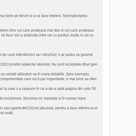
mai bine pe forum si a va face intelesi. Nerespectarea
ntiere intre cei care posteaza mai des si cei care posteaza
 se face nici o distinctie intre cei cu posturi multe si cei cu
ul pe care intentionezi sa-l deschizi; s-ar putea sa gasesti
&#226;t posibil subiectul abordat. Nu sunt acceptate titluri gen
 ceilalti utilizatori sa-ti ceara detaliile. Spre exemplu,
a componentele care nu-ti par importante, e mai bine sa oferi
bari la care s-a raspuns în ce-a de-a opta pagina din cele 50
 de exclamare, folosirea lor repetata si în numar mare
iu sau apartin&#226;nd altcuiva), pentru a face referire la el.
d inutil.