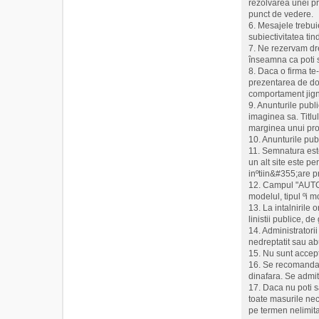
rezolvarea unei pro
punct de vedere.
6. Mesajele trebui
subiectivitatea ti
7. Ne rezervam dre
înseamna ca poti s
8. Daca o firma te
prezentarea de doc
comportament jigni
9. Anunturile publ
imaginea sa. Titlu
marginea unui prod
10. Anunturile pub
11. Semnatura este 
un alt site este p
inºtiin&#355;are p
12. Campul "AUTO" e
modelul, tipul ºi 
13. La intalnirile
linistii publice, d
14. Administratorii
nedreptatit sau abu
15. Nu sunt accept
16. Se recomanda m
dinafara. Se admit
17. Daca nu poti s
toate masurile nec
pe termen nelimita