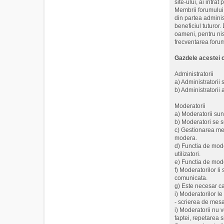
site-ului, ai intr
Membrii forumului 
din partea adminis
beneficiul tuturor.
oameni, pentru nis
frecventarea forumu
Gazdele acestei c
Administratorii
a) Administratorii
b) Administratorii
Moderatorii
a) Moderatorii sun
b) Moderatori se su
c) Gestionarea me
modera.
d) Functia de mode
utilizatori.
e) Functia de mode
f) Moderatorilor l
comunicata.
g) Este necesar ca 
i) Moderatorilor l
- scrierea de mesaj
i) Moderatorii nu v
faptei, repetarea s