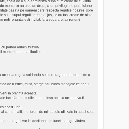
crate, acela de a si-o administra dupa cum crede de cuviinta.
a de membru) nu este un drept, ci un privilegiu, o permisiune
unitate bazata pe oameni care respecta regulile noastre, spre
ie sa te supui regulilor de mai jos, ce au fost create de niste
poti renunta, esti invitat, fara suparare, sa renunti
 cu partea administrativa.
ti membri pentru actiunile lor.
a aceasta regula soldandu-se cu retragerea dreptului de a
tatea de a edita, muta, sterge sau bloca mesajele celorlalti
veni in privinta aceasta.
oate face fara un motiv anume insa acesta actiune va fi
es acest lucru.
l comunitatii, indiferent de mijloacele utilizate in acest scop
le doua reguli vor fi sanctionate in functie de gravitatea