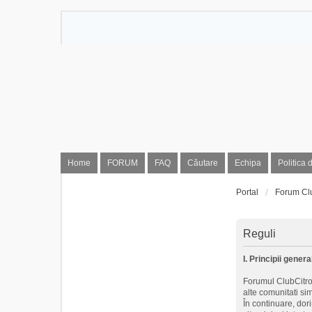
Home
FORUM
FAQ
Căutare
Echipa
Politica 
Portal
Forum Cl
Reguli
I. Principii genera
Forumul ClubCitroe
alte comunitati si
În continuare, dor