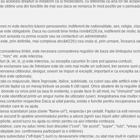
u aceleasi drepturi si indatoriri ca si moderatorii, cu diferenta ca aria lor de acope
e obtine una din functiile de mai sus daca se remarca în mod pozitiv pe o perioada
en.ro este deschis tuturor persoanelor, indiferent de nationalitate, sex, religie, cla
 este obligatorie. Daca nu cunosti bine limba rom&#226;na, indiferent de motiv, dar 
izezi aceasta cu prima ocazie sau sa contactezi un administrator.
este, prin definitie, mai complexa dec&#226;t cea orala si, prin urmare, încearca sa f
unoasterea limbii, este necesara cunoasterea regulilor de baza ale limbajului scri
”, “mirc” etc. este interzisa.
ituri (k, sh, tz, y) este interzisa, cu exceptia cazurilor în care pot aparea confuzii;
de exclamare sau de întrebare este de cele mai multe ori suficient, trei semne su
rvarea cititorului; desigur, uneori se impun si exceptii, important e ca exceptia sa
itice este optionala;
cata cu majuscule, litere îngrosate, italice, subliniate, cu culori sau alte artificii este 
 cont de faptul ca un mesaj trebuie sa poata fi citit rapid. Orice abatere de la regul
ine doreste cu orice pret sa iasa în evidenta, o poate face în alt mod, nu "chinuind" cei
or este identificat printr-un singur nume de utilizator (user). Inregistrarea mai mult
rea conturilor respective.Daca ai uitat parola, exista o functie pentru recuperarea ei 
trator care te va ajuta.
lansa scandaluri (asa-zisele "flame-uri"), respecta-i pe ceilalti. Faptul ca esti nerv
e se ascund în spatele anonimatului pentru a aduce jigniri sau injurii altor utilizatori sa
plicite, acest lucru nu ajuta cu nimic pentru ca aici intentia conteaza.
labice, care nu aduc nimic bun discutiei ("cool", "de acord", "super", "rulz", "vreau si
steptate (ex: confirmarea participarii la o intilnire).
ara subiectului ("off-topic") sunt cu desavarsire interzise, cu atat mai mult in cadrul