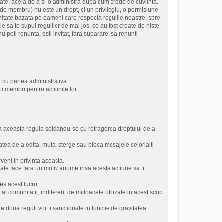
crate, acela de a si-o administra dupa cum crede de cuviinta.
a de membru) nu este un drept, ci un privilegiu, o permisiune
unitate bazata pe oameni care respecta regulile noastre, spre
ie sa te supui regulilor de mai jos, ce au fost create de niste
poti renunta, esti invitat, fara suparare, sa renunti
 cu partea administrativa.
ti membri pentru actiunile lor.
a aceasta regula soldandu-se cu retragerea dreptului de a
tatea de a edita, muta, sterge sau bloca mesajele celorlalti
veni in privinta aceasta.
oate face fara un motiv anume insa acesta actiune va fi
es acest lucru.
l comunitatii, indiferent de mijloacele utilizate in acest scop
le doua reguli vor fi sanctionate in functie de gravitatea