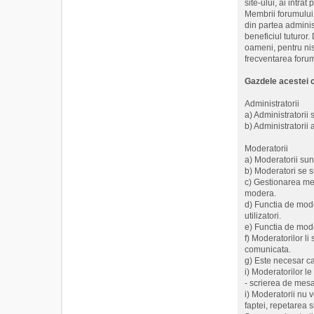
site-ului, ai intr
Membrii forumului 
din partea adminis
beneficiul tuturor.
oameni, pentru nis
frecventarea forumu
Gazdele acestei c
Administratorii
a) Administratorii
b) Administratorii
Moderatorii
a) Moderatorii sun
b) Moderatori se su
c) Gestionarea me
modera.
d) Functia de mode
utilizatori.
e) Functia de mode
f) Moderatorilor l
comunicata.
g) Este necesar ca 
i) Moderatorilor l
- scrierea de mesaj
i) Moderatorii nu v
faptei, repetarea s