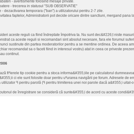
 abateri - avertismente folosind mesaje private.
batere - trecerea in statusul "SUB OBSERVATIE"
 - dezactivarea temporara ("ban") a utilizatorului pentru 2-7 zile.
avitatea faptelor, Administratorii pot decide oricare dintre sanctiuni, mergand pana la 
ideri aceste reguli ca fiind îndreptate împotriva ta. Nu sunt dec&#226;t niste masur
strat ca aceste reguli si recomandari sint absolut necesare, fara ele forumul sufe
munci sustinute din partea moderatorilor pentru a se mentine ordinea. De aceea am
chiar recomandat sa o faceti fiind in interesul vostru) atat in ceea ce priveste preze
sau continut.
.2006
eazã fiºierele tip cookie pentru a stoca informa&#355;iile pe calculatorul dumneavo
&#355;ii ci ele sunt folosite doar pentru uºurarea navigãrii pe forum. Adresele de ema
tilizator ºi pentru parolã (ºi pentru trimiterea unei noi parole dacã a&#355;i uitat-
butonul de înregistrare se considerã cã sunte&#355;i de acord cu aceste condi&#35