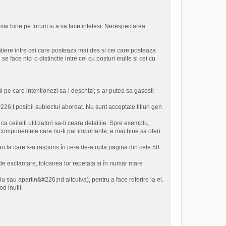
mai bine pe forum si a va face intelesi. Nerespectarea
ntiere intre cei care posteaza mai des si cei care posteaza
 se face nici o distinctie intre cei cu posturi multe si cei cu
ul pe care intentionezi sa-l deschizi; s-ar putea sa gasesti
&#226;t posibil subiectul abordat. Nu sunt acceptate titluri gen
 ceilalti utilizatori sa-ti ceara detaliile. Spre exemplu,
a componentele care nu-ti par importante, e mai bine sa oferi
bari la care s-a raspuns în ce-a de-a opta pagina din cele 50
 de exclamare, folosirea lor repetata si în numar mare
iu sau apartin&#226;nd altcuiva), pentru a face referire la el.
d inutil.