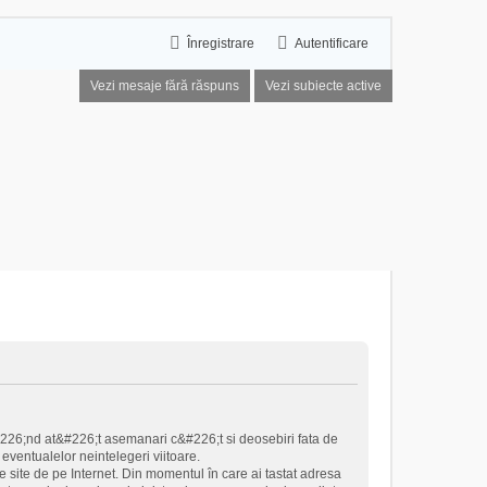
Înregistrare
Autentificare
Vezi mesaje fără răspuns
Vezi subiecte active
#226;nd at&#226;t asemanari c&#226;t si deosebiri fata de
eventualelor neintelegeri viitoare.
 site de pe Internet. Din momentul în care ai tastat adresa