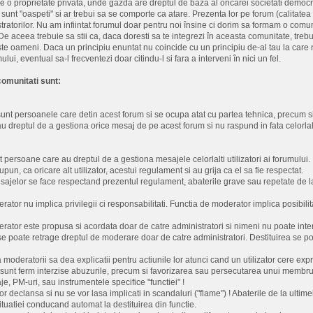
at pe o proprietate privata, unde gazda are dreptul de baza al oricarei societati demo
sunt "oaspeti" si ar trebui sa se comporte ca atare. Prezenta lor pe forum (calitate
tratorilor. Nu am infiintat forumul doar pentru noi însine ci dorim sa formam o com
 De aceea trebuie sa stii ca, daca doresti sa te integrezi în aceasta comunitate, trebu
te oameni. Daca un principiu enuntat nu coincide cu un principiu de-al tau la care nu 
lui, eventual sa-l frecventezi doar citindu-l si fara a interveni în nici un fel.
omunitati sunt:
 sunt persoanele care detin acest forum si se ocupa atat cu partea tehnica, precum si
 au dreptul de a gestiona orice mesaj de pe acest forum si nu raspund in fata celorlal
t persoane care au dreptul de a gestiona mesajele celorlalti utilizatori ai forumului.
pun, ca oricare alt utilizator, acestui regulament si au grija ca el sa fie respectat.
sajelor se face respectand prezentul regulament, abaterile grave sau repetate de l
rator nu implica privilegii ci responsabilitati. Functia de moderator implica posibili
rator este propusa si acordata doar de catre administratori si nimeni nu poate inter
i se poate retrage dreptul de moderare doar de catre administratori. Destituirea se p
moderatorii sa dea explicatii pentru actiunile lor atunci cand un utilizator cere expr
e sunt ferm interzise abuzurile, precum si favorizarea sau persecutarea unui membru a
e, PM-uri, sau instrumentele specifice "functiei" !
or declansa si nu se vor lasa implicati in scandaluri ("flame") ! Abaterile de la ultime
ituatiei conducand automat la destituirea din functie.