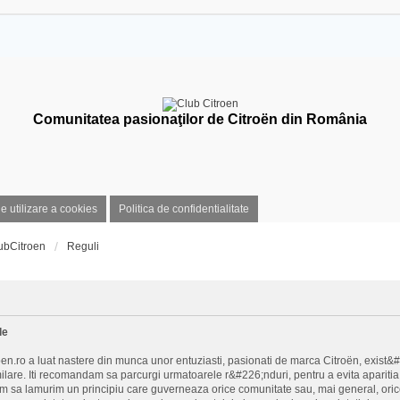
Comunitatea pasionaţilor de Citroën din România
de utilizare a cookies
Politica de confidentialitate
ubCitroen
Reguli
le
n.ro a luat nastere din munca unor entuziasti, pasionati de marca Citroën, exist&
milare. Iti recomandam sa parcurgi urmatoarele r&#226;nduri, pentru a evita aparitia 
im sa lamurim un principiu care guverneaza orice comunitate sau, mai general, orice