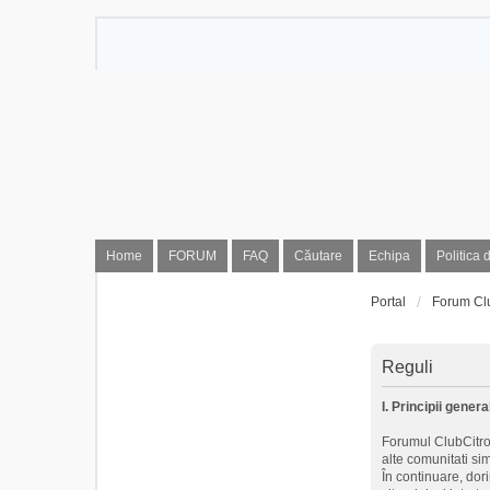
Home
FORUM
FAQ
Căutare
Echipa
Politica 
Portal
Forum Cl
Reguli
I. Principii genera
Forumul ClubCitroe
alte comunitati si
În continuare, dor