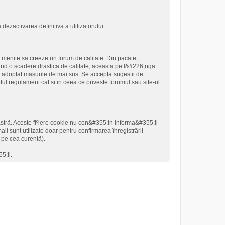
dezactivarea definitiva a utilizatorului.
i menite sa creeze un forum de calitate. Din pacate,
rind o scadere drastica de calitate, aceasta pe l&#226;nga
 adoptat masurile de mai sus. Se accepta sugestii de
ntul regulament cat si in ceea ce priveste forumul sau site-ul
astrã. Aceste fiºiere cookie nu con&#355;in informa&#355;ii
il sunt utilizate doar pentru confirmarea înregistrãrii
o pe cea curentã).
5;ii.