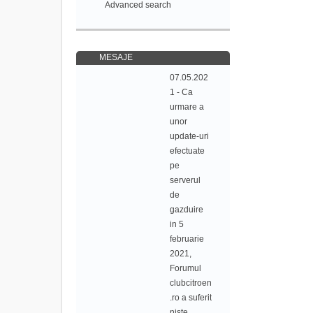
Advanced search
MESAJE
07.05.202
1 - Ca
urmare a
unor
update-uri
efectuate
pe
serverul
de
gazduire
in 5
februarie
2021,
Forumul
clubcitroen
.ro a suferit
niste