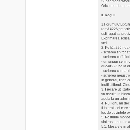
Super moderatorii a
Orice membru poat
II. Reguli
1.ForumulClubCitro
rom&#226;ne scrise
esti rugat sa prec
Exprimarea scrisa 
scrii.
2. Pe l&#226;nga c
- scrierea tip “chat
- scrierea cu înflor
- un singur semn 
duc&#226;nd la ene
- scrierea cu diacr
- scrierea nejustifi
În general, tineti
inutil cititorul. C
3. Fiecare utilizat
va rezulta in bloca
apela la un adminis
4. Nu jigni, nu dec
fi tolerati cei car
loc de cuvintele ex
5. Posturile monosi
sint raspunsurile a
5.1. Mesajele in af