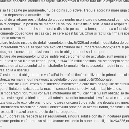
bleme specifice. Atentie! Mesajele "off-topic" vor fi sterse fara nici o explicatie! Ar
e sa fie bazate pe argumente, nu pe opinii subiective. Trebuie acordata mare grija di
nde sa depaseasca anumite limite.
ptul de a retrage posibilitatea de a posta pentru userii care nu corespund cerintelor 
a te complaci în postura de membru si sa "poluezi" astfel discutiile fara a respecta
-a nemultumit si doresti sa pornesti o discutie pe aceasta tema, trebuie sa o faci 
umente doveditoare, în caz ca ti se cere acest lucru). Chiar si faptul ca firma respec
tor la adresa ei.
icitare trebuie însotite de detalii complete, incluz&#226;nd pretul, modalitatea de co
l thread-ului trebuie sa specifice explicit actiunea de cumparare/v&#226;nzare si pr
us, nu iti convine pretul/starea lui, nu te obliga nimeni sa-l cumperi.
licitare ale persoanelor juridice, indiferent de domeniul de activitate, sunt permise 
un text ce va fi atasat fiecarui post, la sf&#226;rsitul acestuia. Nu se accepta semna
ermisa numai cu acceptul administratorilor forumului. Nu se accepta imagini in semn
realabilã a userului.
ste un text obligatoriu ce va fi afiºat în profilul fiecãrui utilizator. În primul bloc 
motorizarea maºinii dumneavoastrã; celelalte blocuri sunt op&#355;ionale.
 organizate de ClubCitroen sunt interzise manifestarile care incalca regulile de circu
e genul liniute, muzica data la maxim, comportament necivilizat, limbaj trivial etc.
 si moderatorii forumului vor avea intotdeauna ultimul cuvint si nu sint obligati sa dea
zat este rugat sa trimita un email administratorilor forumului si va fi tratat cu toata 
ate discutiile explicite privind promovarea oricarui tip de activitate ilegala sau imo
entinerea discutiilor in cadrul obiectivului principal al acestui forum, masinile Citr
 exceptii in cazul unor subiecte de interes general.
au nu doresti sa respecti acest regulament, singura solutie consta în încetarea partic
esare pentru ca forumul sa-si desfasoare existenta în bune conditii, incluz&#226;n
t.