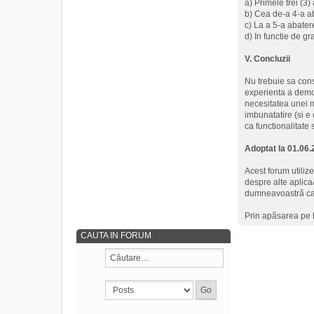
a) Primele trei (3)
b) Cea de-a 4-a a
c) La a 5-a abatere
d) In functie de gr
V. Concluzii
Nu trebuie sa cons
experienta a demon
necesitatea unei 
imbunatatire (si e 
ca functionalitate 
Adoptat la 01.06
Acest forum utiliz
despre alte aplica
dumneavoastrã ca u
Prin apãsarea pe 
CAUTA IN FORUM