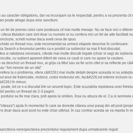
u caracter obligatoriu, dar va incurajam sa le respectati, pentru a va prezenta cit 
ri poate atrage dupa sine sanctiuni.
i un fel de premiu celui care posteaza cit mai multe mesaje. Nu se face nici o difere
 citeva titulaturi care sint doar cu numele si nu confera nici un fel de alte facilitati nu
 concluzie, scrieti numai daca aveti ceva de spus.
schide un thread nou, este recomandat sa urmezi etapele descrise în continuare:
ia Search a forumului pentru ca e posibil ca subiectul sa mai fi fost discutat;
atea si rabdarea necesara, citeste mai multe discutii legate (chiar si vag) de subiect
iscutie, cu subiect aparent diferit de ceea ce cauti si care nu apare la cautare.
 sa deschizi un thread nou, ai grija ca titlul sau sa fie scris citet si sa reflecte pe c
au “Am nevoie de un sfat”
refera la o problema, ofera c&#226;t mai multe detalii despre aceasta si nu astepta ca
ut anul de frabricatie, motorul, codul motorului etc, fac&#226;nd referire inclusiv l
c&#226;t în minus.
e poate, tot ce s-a discutat într-un anumit topic. Este scuzabila repetarea unei între
bil pentru un thread de 2-3 pagini.
 postului sa fie mai clara, poti apela la smilies, însa nu abuza de ei. Ca si semnele
"citeaza") ajuta în momentul în care se doreste citarea unui pasaj din alt post (propr
ns doar daca acel post nu este chiar ultimul, în caz contrar acesta se va repeta în mo
r sanctiona nerespectarea prezentului regulament dupa urmatoarele reguli: