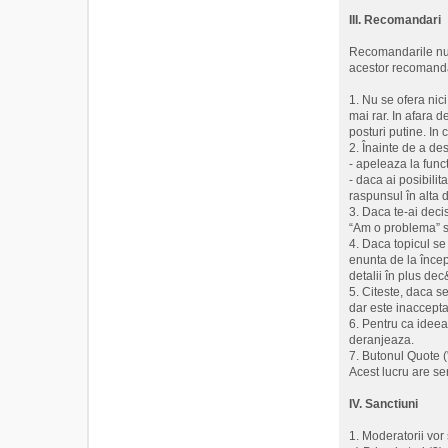
III. Recomandari
Recomandarile nu a
acestor recomanda
1. Nu se ofera nic
mai rar. In afara de
posturi putine. In
2. Înainte de a de
- apeleaza la funct
- daca ai posibilit
raspunsul în alta d
3. Daca te-ai decis
“Am o problema” s
4. Daca topicul se 
enunta de la încep
detalii în plus de
5. Citeste, daca s
dar este inaccepta
6. Pentru ca ideea
deranjeaza.
7. Butonul Quote (
Acest lucru are se
IV. Sanctiuni
1. Moderatorii vo