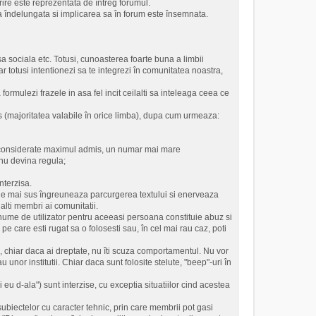
rire este reprezentata de întreg forumul.
 îndelungata si implicarea sa în forum este însemnata.
sa sociala etc. Totusi, cunoasterea foarte buna a limbii
totusi intentionezi sa te integrezi în comunitatea noastra,
ormulezi frazele in asa fel incit ceilalti sa inteleaga ceea ce
s (majoritatea valabile în orice limba), dupa cum urmeaza:
nt considerate maximul admis, un numar mai mare
 nu devina regula;
interzisa.
ile de mai sus îngreuneaza parcurgerea textului si enerveaza
lalti membri ai comunitatii.
or nume de utilizator pentru aceeasi persoana constituie abuz si
pe care esti rugat sa o folosesti sau, în cel mai rau caz, poti
os, chiar daca ai dreptate, nu îti scuza comportamentul. Nu vor
u unor institutii. Chiar daca sunt folosite stelute, "beep"-uri în
 eu d-ala") sunt interzise, cu exceptia situatiilor cind acestea
 subiectelor cu caracter tehnic, prin care membrii pot gasi