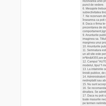
rezolvarea unei pro
punct de vedere.
6. Mesajele trebui
subiectivitatea ti
7. Ne rezervam dre
înseamna ca poti s
8. Daca o firma te
prezentarea de doc
comportament jigni
9. Anunturile publ
imaginea sa. Titlu
marginea unui prod
10. Anunturile pub
11. Semnatura este 
un alt site este p
inºtiin&#355;are p
12. Campul "AUTO" e
modelul, tipul ºi 
13. La intalnirile
linistii publice, d
14. Administratorii
nedreptatit sau abu
15. Nu sunt accept
16. Se recomanda m
dinafara. Se admit
17. Daca nu poti s
toate masurile nec
pe termen nelimita