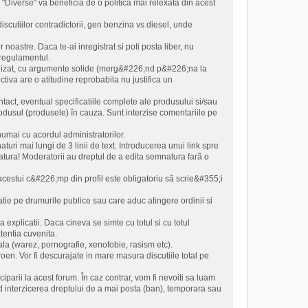
ia "Diverse" va beneficia de o politica mai relexata din acest
scutiilor contradictorii, gen benzina vs diesel, unde
noastre. Daca te-ai inregistrat si poti posta liber, nu
 regulamentul.
civilizat, cu argumente solide (merg&#226;nd p&#226;na la
tiva are o atitudine reprobabila nu justifica un
ntact, eventual specificatiile complete ale produsului si/sau
odusul (produsele) în cauza. Sunt interzise comentariile pe
numai cu acordul administratorilor.
turi mai lungi de 3 linii de text. Introducerea unui link spre
atura! Moderatorii au dreptul de a edita semnatura farã o
al acestui c&#226;mp din profil este obligatoriu sã scrie&#355;i
latie pe drumurile publice sau care aduc atingere ordinii si
 explicatii. Daca cineva se simte cu totul si cu totul
atentia cuvenita.
rala (warez, pornografie, xenofobie, rasism etc).
oen. Vor fi descurajate in mare masura discutiile total pe
iparii la acest forum. În caz contrar, vom fi nevoiti sa luam
d interzicerea dreptului de a mai posta (ban), temporara sau