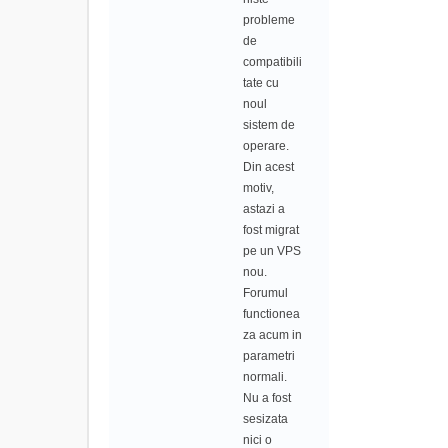
probleme
de
compatibili
tate cu
noul
sistem de
operare.
Din acest
motiv,
astazi a
fost migrat
pe un VPS
nou.
Forumul
functionea
za acum in
parametri
normali.
Nu a fost
sesizata
nici o