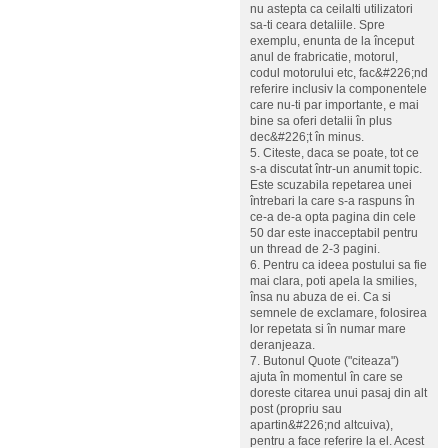
nu astepta ca ceilalti utilizatori
sa-ti ceara detaliile. Spre
exemplu, enunta de la început
anul de frabricatie, motorul,
codul motorului etc, fac&#226;nd
referire inclusiv la componentele
care nu-ti par importante, e mai
bine sa oferi detalii în plus
dec&#226;t în minus.
5. Citeste, daca se poate, tot ce
s-a discutat într-un anumit topic.
Este scuzabila repetarea unei
întrebari la care s-a raspuns în
ce-a de-a opta pagina din cele
50 dar este inacceptabil pentru
un thread de 2-3 pagini.
6. Pentru ca ideea postului sa fie
mai clara, poti apela la smilies,
însa nu abuza de ei. Ca si
semnele de exclamare, folosirea
lor repetata si în numar mare
deranjeaza.
7. Butonul Quote ("citeaza")
ajuta în momentul în care se
doreste citarea unui pasaj din alt
post (propriu sau
apartin&#226;nd altcuiva),
pentru a face referire la el. Acest