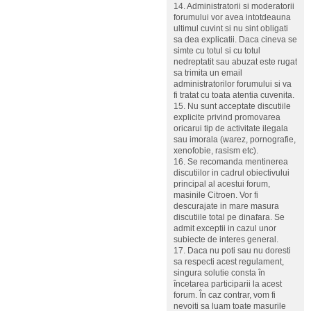
14. Administratorii si moderatorii
forumului vor avea intotdeauna
ultimul cuvint si nu sint obligati
sa dea explicatii. Daca cineva se
simte cu totul si cu totul
nedreptatit sau abuzat este rugat
sa trimita un email
administratorilor forumului si va
fi tratat cu toata atentia cuvenita.
15. Nu sunt acceptate discutiile
explicite privind promovarea
oricarui tip de activitate ilegala
sau imorala (warez, pornografie,
xenofobie, rasism etc).
16. Se recomanda mentinerea
discutiilor in cadrul obiectivului
principal al acestui forum,
masinile Citroen. Vor fi
descurajate in mare masura
discutiile total pe dinafara. Se
admit exceptii in cazul unor
subiecte de interes general.
17. Daca nu poti sau nu doresti
sa respecti acest regulament,
singura solutie consta în
încetarea participarii la acest
forum. În caz contrar, vom fi
nevoiti sa luam toate masurile