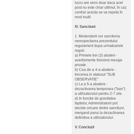
lucru are sens doar daca acel
post nu este chiar ultimul, în caz
contrar acesta se va repeta în
mod inutil.
IV. Sanctiuni
1. Moderatorii vor sanctiona
nerespectarea prezentului
regulament dupa urmatoarele
reguli:
a) Primele trei (3) abateri -
avertismente folosind mesaje
private.
b) Cea de-a 4-a abatere -
trecerea in statusul "SUB
OBSERVATIE"
c) La a 5-a abatere -
dezactivarea temporara ("ban")
a utilizatorului pentru 2-7 zile.
d) In functie de gravitatea
faptelor, Administratorii pot
decide oricare dintre sanctiuni,
mergand pana la dezactivarea
definitiva a utilizatorului.
V. Concluzii