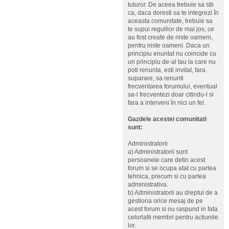
tuturor. De aceea trebuie sa stii
ca, daca doresti sa te integrezi în
aceasta comunitate, trebuie sa
te supui regulilor de mai jos, ce
au fost create de niste oameni,
pentru niste oameni. Daca un
principiu enuntat nu coincide cu
un principiu de-al tau la care nu
poti renunta, esti invitat, fara
suparare, sa renunti
frecventarea forumului, eventual
sa-l frecventezi doar citindu-l si
fara a interveni în nici un fel.
Gazdele acestei comunitati
sunt:
Administratorii
a) Administratorii sunt
persoanele care detin acest
forum si se ocupa atat cu partea
tehnica, precum si cu partea
administrativa.
b) Administratorii au dreptul de a
gestiona orice mesaj de pe
acest forum si nu raspund in fata
celorlalti membri pentru actiunile
lor.