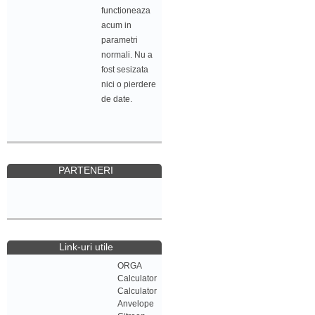
functioneaza
acum in
parametri
normali. Nu a
fost sesizata
nici o pierdere
de date.
PARTENERI
Link-uri utile
ORGA
Calculator
Calculator
Anvelope