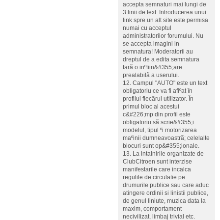
accepta semnaturi mai lungi de
3 linii de text. Introducerea unui
link spre un alt site este permisa
numai cu acceptul
administratorilor forumului. Nu
se accepta imagini in
semnatura! Moderatorii au
dreptul de a edita semnatura
farã o inºtiin&#355;are
prealabilã a userului.
12. Campul "AUTO" este un text
obligatoriu ce va fi afiºat în
profilul fiecãrui utilizator. În
primul bloc al acestui
c&#226;mp din profil este
obligatoriu sã scrie&#355;i
modelul, tipul ºi motorizarea
maºinii dumneavoastrã; celelalte
blocuri sunt op&#355;ionale.
13. La intalnirile organizate de
ClubCitroen sunt interzise
manifestarile care incalca
regulile de circulatie pe
drumurile publice sau care aduc
atingere ordinii si linistii publice,
de genul liniute, muzica data la
maxim, comportament
necivilizat, limbaj trivial etc.