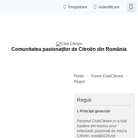
Înregistrare
Autentificare
Comunitatea pasionaţilor de Citroën din România
Portal
Forum ClubCitroen
Reguli
Reguli
I. Principii generale
Forumul ClubCitroen.ro a luat
nastere din munca unor
entuziasti, pasionati de marca
Citroën, exist&#226;nd