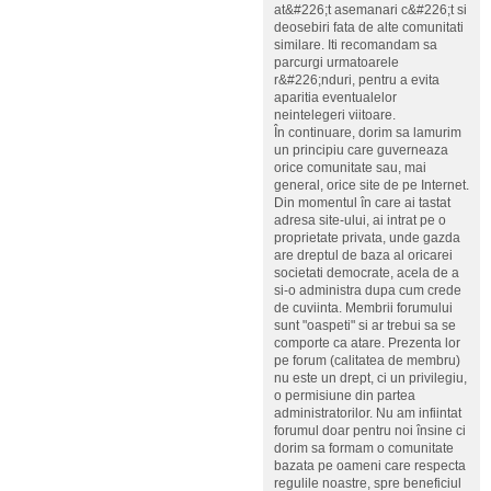
at&#226;t asemanari c&#226;t si
deosebiri fata de alte comunitati
similare. Iti recomandam sa
parcurgi urmatoarele
r&#226;nduri, pentru a evita
aparitia eventualelor
neintelegeri viitoare.
În continuare, dorim sa lamurim
un principiu care guverneaza
orice comunitate sau, mai
general, orice site de pe Internet.
Din momentul în care ai tastat
adresa site-ului, ai intrat pe o
proprietate privata, unde gazda
are dreptul de baza al oricarei
societati democrate, acela de a
si-o administra dupa cum crede
de cuviinta. Membrii forumului
sunt "oaspeti" si ar trebui sa se
comporte ca atare. Prezenta lor
pe forum (calitatea de membru)
nu este un drept, ci un privilegiu,
o permisiune din partea
administratorilor. Nu am infiintat
forumul doar pentru noi însine ci
dorim sa formam o comunitate
bazata pe oameni care respecta
regulile noastre, spre beneficiul