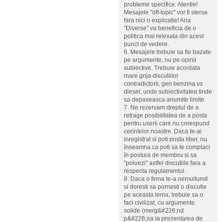
probleme specifice. Atentie!
Mesajele "off-topic" vor fi sterse
fara nici o explicatie! Aria
"Diverse" va beneficia de o
politica mai relexata din acest
punct de vedere.
6. Mesajele trebuie sa fie bazate
pe argumente, nu pe opinii
subiective. Trebuie acordata
mare grija discutiilor
contradictorii, gen benzina vs
diesel, unde subiectivitatea tinde
sa depaseasca anumite limite.
7. Ne rezervam dreptul de a
retrage posibilitatea de a posta
pentru userii care nu corespund
cerintelor noastre. Daca te-ai
inregistrat si poti posta liber, nu
înseamna ca poti sa te complaci
în postura de membru si sa
"poluezi" astfel discutiile fara a
respecta regulamentul.
8. Daca o firma te-a nemultumit
si doresti sa pornesti o discutie
pe aceasta tema, trebuie sa o
faci civilizat, cu argumente
solide (merg&#226;nd
p&#226;na la prezentarea de