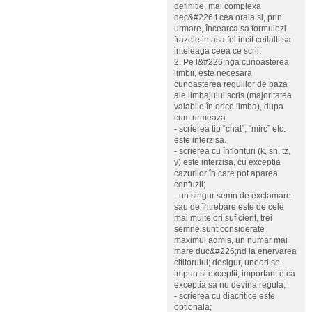
definitie, mai complexa
dec&#226;t cea orala si, prin
urmare, încearca sa formulezi
frazele in asa fel incit ceilalti sa
inteleaga ceea ce scrii.
2. Pe l&#226;nga cunoasterea
limbii, este necesara
cunoasterea regulilor de baza
ale limbajului scris (majoritatea
valabile în orice limba), dupa
cum urmeaza:
- scrierea tip “chat”, “mirc” etc.
este interzisa.
- scrierea cu înflorituri (k, sh, tz,
y) este interzisa, cu exceptia
cazurilor în care pot aparea
confuzii;
- un singur semn de exclamare
sau de întrebare este de cele
mai multe ori suficient, trei
semne sunt considerate
maximul admis, un numar mai
mare duc&#226;nd la enervarea
cititorului; desigur, uneori se
impun si exceptii, important e ca
exceptia sa nu devina regula;
- scrierea cu diacritice este
optionala;