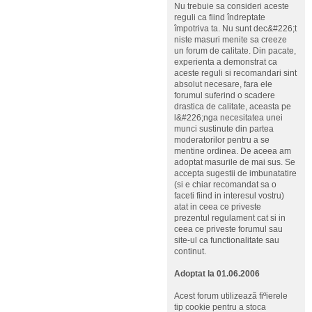
Nu trebuie sa consideri aceste
reguli ca fiind îndreptate
împotriva ta. Nu sunt dec&#226;t
niste masuri menite sa creeze
un forum de calitate. Din pacate,
experienta a demonstrat ca
aceste reguli si recomandari sint
absolut necesare, fara ele
forumul suferind o scadere
drastica de calitate, aceasta pe
l&#226;nga necesitatea unei
munci sustinute din partea
moderatorilor pentru a se
mentine ordinea. De aceea am
adoptat masurile de mai sus. Se
accepta sugestii de imbunatatire
(si e chiar recomandat sa o
faceti fiind in interesul vostru)
atat in ceea ce priveste
prezentul regulament cat si in
ceea ce priveste forumul sau
site-ul ca functionalitate sau
continut.
Adoptat la 01.06.2006
Acest forum utilizeazã fiºierele
tip cookie pentru a stoca