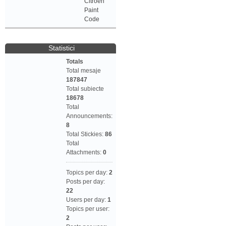
Citroen
Paint
Code
Statistici
Totals
Total mesaje
187847
Total subiecte
18678
Total
Announcements:
8
Total Stickies:
86
Total
Attachments:
0
Topics per day:
2
Posts per day:
22
Users per day:
1
Topics per user:
2