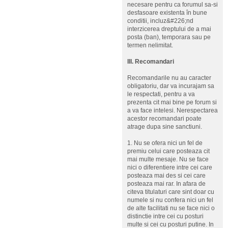
necesare pentru ca forumul sa-si
desfasoare existenta în bune
conditii, incluz&#226;nd
interzicerea dreptului de a mai
posta (ban), temporara sau pe
termen nelimitat.
III. Recomandari
Recomandarile nu au caracter
obligatoriu, dar va incurajam sa
le respectati, pentru a va
prezenta cit mai bine pe forum si
a va face intelesi. Nerespectarea
acestor recomandari poate
atrage dupa sine sanctiuni.
1. Nu se ofera nici un fel de
premiu celui care posteaza cit
mai multe mesaje. Nu se face
nici o diferentiere intre cei care
posteaza mai des si cei care
posteaza mai rar. In afara de
citeva titulaturi care sint doar cu
numele si nu confera nici un fel
de alte facilitati nu se face nici o
distinctie intre cei cu posturi
multe si cei cu posturi putine. In