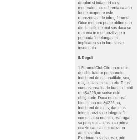
drepturi si indatoriri ca si
moderatorii, cu diferenta ca aria
lor de acoperire este
reprezentata de întreg forumul.
Orice membru poate obtine una
din functiile de mai sus daca se
remarca în mod pozitiv pe o
perioada îndelungata si
implicarea sa în forum este
însemnata.
II. Reguli
1.ForumulClubCitroen.ro este
deschis tuturor persoanelor,
indiferent de nationalitate, sex,
religie, clasa sociala etc. Totusi,
cunoasterea foarte buna a limbii
rom&#226;ne scrise este
obligatorie. Daca nu cunosti
bine limba rom&#226;na,
indiferent de motiv, dar totusi
intentionezi sa te integrezi în
comunitatea noastra, esti rugat
sa precizezi aceasta cu prima
ocazie sau sa contactezi un
administrator.
Exprimarea scrisa este, prin