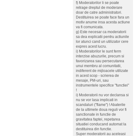
f) Moderatorilor li se poate
retrage dreptul de moderare
doar de catre administratori.
Destituirea se poate face fara un
motiv anume insa acesta actiune
va fi comunicata.
g) Este necesar ca moderatorii
sa dea explicatii pentru actiunile
lor atunci cand un utilizator cere
expres acest lucru.
i) Moderatorilor le sunt ferm
interzise abuzurile, precum si
favorizarea sau persecutarea
unui membru al comunitatii,
indiferent de mijloacele utilizate
in acest scop - scrierea de
mesaje, PM-uri, sau
instrumentele specifice "functiei"
!
i) Moderatorii nu vor declansa si
nu se vor lasa implicati in
scandaluri ("flame") ! Abaterile
de la ultimele doua reguli vor fi
sanctionate in functie de
gravitatea faptei, repetarea
situatiei conducand automat la
destituirea din functie.
Super moderatorii au aceleasi