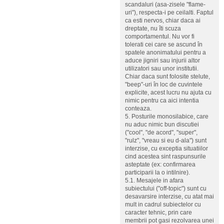
scandaluri (asa-zisele "flame-
uri"), respecta-i pe ceilalti. Faptul
ca esti nervos, chiar daca ai
dreptate, nu îti scuza
comportamentul. Nu vor fi
tolerati cei care se ascund în
spatele anonimatului pentru a
aduce jigniri sau injurii altor
utilizatori sau unor institutii.
Chiar daca sunt folosite stelute,
"beep"-uri în loc de cuvintele
explicite, acest lucru nu ajuta cu
nimic pentru ca aici intentia
conteaza.
5. Posturile monosilabice, care
nu aduc nimic bun discutiei
("cool", "de acord", "super",
"rulz", "vreau si eu d-ala") sunt
interzise, cu exceptia situatiilor
cind acestea sint raspunsurile
asteptate (ex: confirmarea
participarii la o intilnire).
5.1. Mesajele in afara
subiectului ("off-topic") sunt cu
desavarsire interzise, cu atat mai
mult in cadrul subiectelor cu
caracter tehnic, prin care
membrii pot gasi rezolvarea unei