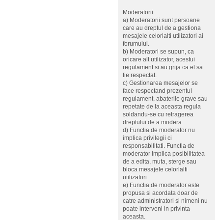
Moderatorii
a) Moderatorii sunt persoane
care au dreptul de a gestiona
mesajele celorlalti utilizatori ai
forumului.
b) Moderatori se supun, ca
oricare alt utilizator, acestui
regulament si au grija ca el sa
fie respectat.
c) Gestionarea mesajelor se
face respectand prezentul
regulament, abaterile grave sau
repetate de la aceasta regula
soldandu-se cu retragerea
dreptului de a modera.
d) Functia de moderator nu
implica privilegii ci
responsabilitati. Functia de
moderator implica posibilitatea
de a edita, muta, sterge sau
bloca mesajele celorlalti
utilizatori.
e) Functia de moderator este
propusa si acordata doar de
catre administratori si nimeni nu
poate interveni in privinta
aceasta.