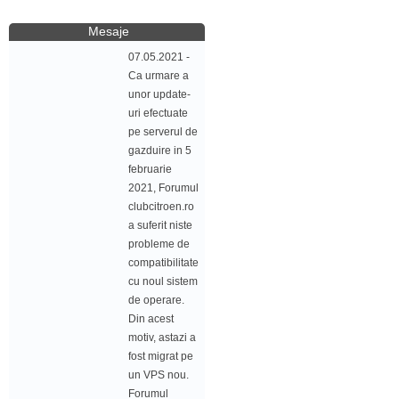
Mesaje
07.05.2021 -
Ca urmare a
unor update-
uri efectuate
pe serverul de
gazduire in 5
februarie
2021, Forumul
clubcitroen.ro
a suferit niste
probleme de
compatibilitate
cu noul sistem
de operare.
Din acest
motiv, astazi a
fost migrat pe
un VPS nou.
Forumul