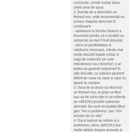
concluzie, scrieti numai daca
aveti ceva de spus.
2. Înainte de a deschide un
thread nou, este recomandat sa
urmezi etapele descrise în
continuare:
- apeleaza la functia Search a
forumului pentru ca e posibil ca
subiectul sa mai fi fost discutat;
- daca ai posibilitatea si
rabdarea necesara, citeste mai
multe discutii legate (chiar si
vag) de subiectul pe care
intentionezi sa-l deschizi; s-ar
putea sa gasesti raspunsul în
alta discutie, cu subiect aparent
diferit de ceea ce cauti si care nu
apare la cautare.
3. Daca te-ai decis sa deschizi
un thread nou, ai grija ca titlul
sau sa fie scris citet si sa reflecte
pe c&#226;t posibil subiectul
abordat. Nu sunt acceptate titluri
gen “Am o problema” sau “Am
nevoie de un sfat”
4. Daca topicul se refera la o
problema, ofera c&#226;t mai
multe detalii despre aceasta si