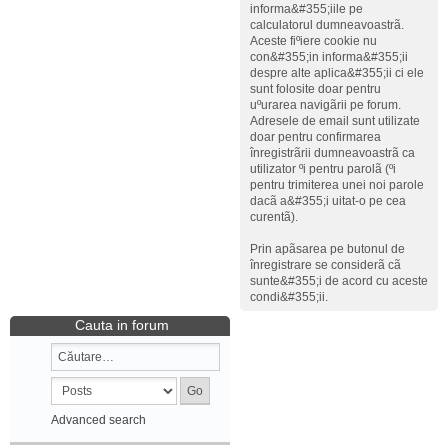
informa&#355;iile pe
calculatorul dumneavoastrã.
Aceste fiºiere cookie nu
con&#355;in informa&#355;ii
despre alte aplica&#355;ii ci ele
sunt folosite doar pentru
uºurarea navigãrii pe forum.
Adresele de email sunt utilizate
doar pentru confirmarea
înregistrãrii dumneavoastrã ca
utilizator ºi pentru parolã (ºi
pentru trimiterea unei noi parole
dacã a&#355;i uitat-o pe cea
curentã).
Prin apãsarea pe butonul de
înregistrare se considerã cã
sunte&#355;i de acord cu aceste
condi&#355;ii.
Cauta in forum
Advanced search