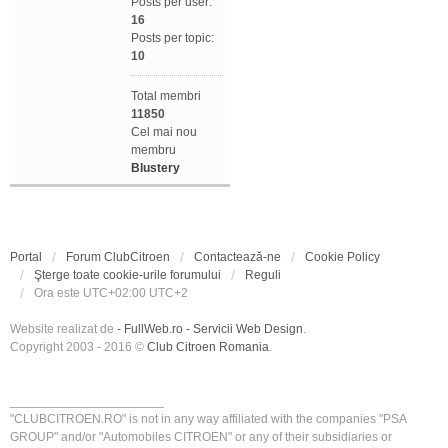
Posts per user:
16
Posts per topic:
10
Total membri
11850
Cel mai nou
membru
Blustery
Portal
Forum ClubCitroen
Contactează-ne
Cookie Policy
Şterge toate cookie-urile forumului
Reguli
Ora este UTC+02:00 UTC+2
Website realizat de
- FullWeb.ro - Servicii Web Design
.
Copyright 2003 - 2016 ©
Club Citroen Romania
.
______________________
"CLUBCITROEN.RO" is not in any way affiliated with the companies "PSA
GROUP" and/or "Automobiles CITROEN" or any of their subsidiaries or