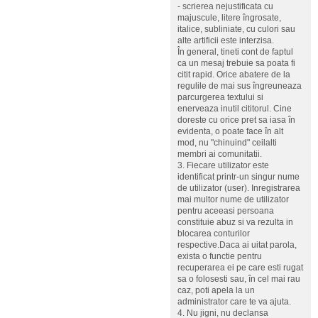
- scrierea nejustificata cu
majuscule, litere îngrosate,
italice, subliniate, cu culori sau
alte artificii este interzisa.
În general, tineti cont de faptul
ca un mesaj trebuie sa poata fi
citit rapid. Orice abatere de la
regulile de mai sus îngreuneaza
parcurgerea textului si
enerveaza inutil cititorul. Cine
doreste cu orice pret sa iasa în
evidenta, o poate face în alt
mod, nu "chinuind" ceilalti
membri ai comunitatii.
3. Fiecare utilizator este
identificat printr-un singur nume
de utilizator (user). Inregistrarea
mai multor nume de utilizator
pentru aceeasi persoana
constituie abuz si va rezulta in
blocarea conturilor
respective.Daca ai uitat parola,
exista o functie pentru
recuperarea ei pe care esti rugat
sa o folosesti sau, în cel mai rau
caz, poti apela la un
administrator care te va ajuta.
4. Nu jigni, nu declansa