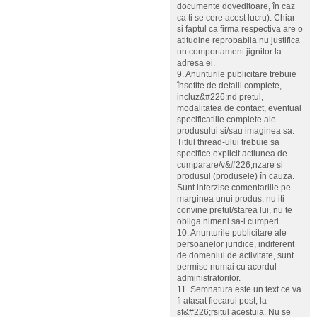
documente doveditoare, în caz
ca ti se cere acest lucru). Chiar
si faptul ca firma respectiva are o
atitudine reprobabila nu justifica
un comportament jignitor la
adresa ei.
9. Anunturile publicitare trebuie
însotite de detalii complete,
incluz&#226;nd pretul,
modalitatea de contact, eventual
specificatiile complete ale
produsului si/sau imaginea sa.
Titlul thread-ului trebuie sa
specifice explicit actiunea de
cumparare/v&#226;nzare si
produsul (produsele) în cauza.
Sunt interzise comentariile pe
marginea unui produs, nu iti
convine pretul/starea lui, nu te
obliga nimeni sa-l cumperi.
10. Anunturile publicitare ale
persoanelor juridice, indiferent
de domeniul de activitate, sunt
permise numai cu acordul
administratorilor.
11. Semnatura este un text ce va
fi atasat fiecarui post, la
sf&#226;rsitul acestuia. Nu se