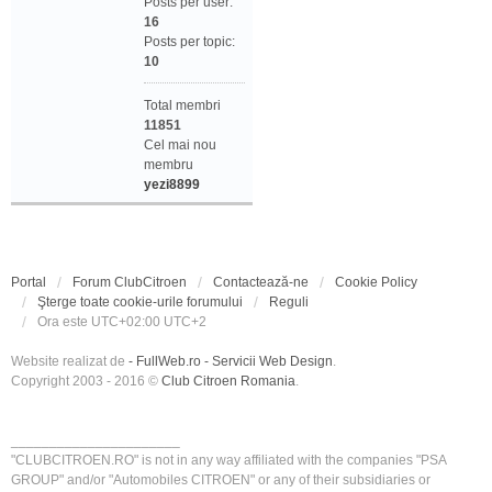
Posts per user:
16
Posts per topic:
10
Total membri
11851
Cel mai nou
membru
yezi8899
Portal
Forum ClubCitroen
Contactează-ne
Cookie Policy
Şterge toate cookie-urile forumului
Reguli
Ora este UTC+02:00 UTC+2
Website realizat de
- FullWeb.ro - Servicii Web Design
.
Copyright 2003 - 2016 ©
Club Citroen Romania
.
______________________
"CLUBCITROEN.RO" is not in any way affiliated with the companies "PSA
GROUP" and/or "Automobiles CITROEN" or any of their subsidiaries or