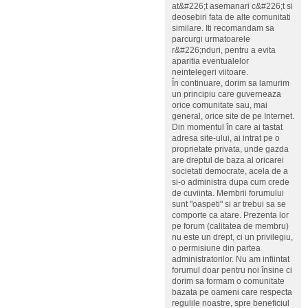
at&#226;t asemanari c&#226;t si
deosebiri fata de alte comunitati
similare. Iti recomandam sa
parcurgi urmatoarele
r&#226;nduri, pentru a evita
aparitia eventualelor
neintelegeri viitoare.
În continuare, dorim sa lamurim
un principiu care guverneaza
orice comunitate sau, mai
general, orice site de pe Internet.
Din momentul în care ai tastat
adresa site-ului, ai intrat pe o
proprietate privata, unde gazda
are dreptul de baza al oricarei
societati democrate, acela de a
si-o administra dupa cum crede
de cuviinta. Membrii forumului
sunt "oaspeti" si ar trebui sa se
comporte ca atare. Prezenta lor
pe forum (calitatea de membru)
nu este un drept, ci un privilegiu,
o permisiune din partea
administratorilor. Nu am infiintat
forumul doar pentru noi însine ci
dorim sa formam o comunitate
bazata pe oameni care respecta
regulile noastre, spre beneficiul