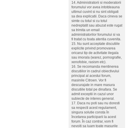
14. Administratorii si moderatorii
forumului vor avea intotdeauna
ultimul cuvint si nu sint obligati
sa dea explicatii. Daca cineva se
simte cu totul si cu totul
nedreptatit sau abuzat este rugat
sa trimita un email
administratorilor forumului si va
fi tratat cu toata atentia cuvenita.
15. Nu sunt acceptate discutiile
explicite privind promovarea
oricarui tip de activitate ilegala
sau imorala (warez, pornografie,
xenofobie, rasism etc).
16. Se recomanda mentinerea
discutiilor in cadrul obiectivului
principal al acestui forum,
masinile Citroen. Vor fi
descurajate in mare masura
discutiile total pe dinafara. Se
admit exceptii in cazul unor
subiecte de interes general.
17. Daca nu poti sau nu doresti
sa respecti acest regulament,
singura solutie consta în
încetarea participarii la acest
forum. În caz contrar, vom fi
nevoiti sa luam toate masurile