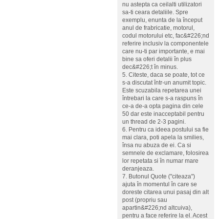
nu astepta ca ceilalti utilizatori
sa-ti ceara detaliile. Spre
exemplu, enunta de la început
anul de frabricatie, motorul,
codul motorului etc, fac&#226;nd
referire inclusiv la componentele
care nu-ti par importante, e mai
bine sa oferi detalii în plus
dec&#226;t în minus.
5. Citeste, daca se poate, tot ce
s-a discutat într-un anumit topic.
Este scuzabila repetarea unei
întrebari la care s-a raspuns în
ce-a de-a opta pagina din cele
50 dar este inacceptabil pentru
un thread de 2-3 pagini.
6. Pentru ca ideea postului sa fie
mai clara, poti apela la smilies,
însa nu abuza de ei. Ca si
semnele de exclamare, folosirea
lor repetata si în numar mare
deranjeaza.
7. Butonul Quote ("citeaza")
ajuta în momentul în care se
doreste citarea unui pasaj din alt
post (propriu sau
apartin&#226;nd altcuiva),
pentru a face referire la el. Acest