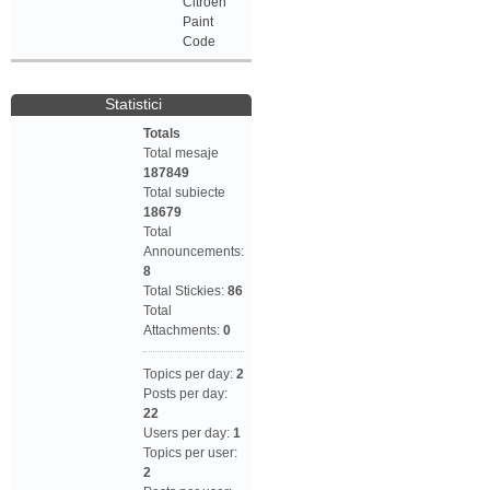
Citroen
Paint
Code
Statistici
Totals
Total mesaje
187849
Total subiecte
18679
Total
Announcements:
8
Total Stickies:
86
Total
Attachments:
0
Topics per day:
2
Posts per day:
22
Users per day:
1
Topics per user:
2