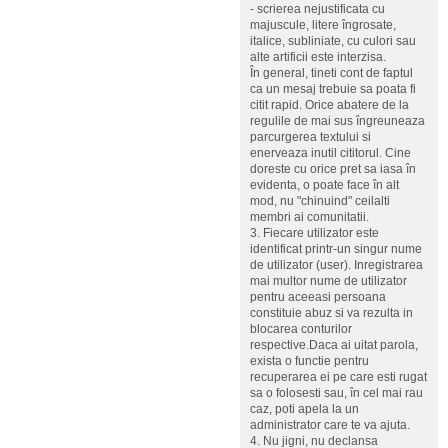
- scrierea nejustificata cu
majuscule, litere îngrosate,
italice, subliniate, cu culori sau
alte artificii este interzisa.
În general, tineti cont de faptul
ca un mesaj trebuie sa poata fi
citit rapid. Orice abatere de la
regulile de mai sus îngreuneaza
parcurgerea textului si
enerveaza inutil cititorul. Cine
doreste cu orice pret sa iasa în
evidenta, o poate face în alt
mod, nu "chinuind" ceilalti
membri ai comunitatii.
3. Fiecare utilizator este
identificat printr-un singur nume
de utilizator (user). Inregistrarea
mai multor nume de utilizator
pentru aceeasi persoana
constituie abuz si va rezulta in
blocarea conturilor
respective.Daca ai uitat parola,
exista o functie pentru
recuperarea ei pe care esti rugat
sa o folosesti sau, în cel mai rau
caz, poti apela la un
administrator care te va ajuta.
4. Nu jigni, nu declansa