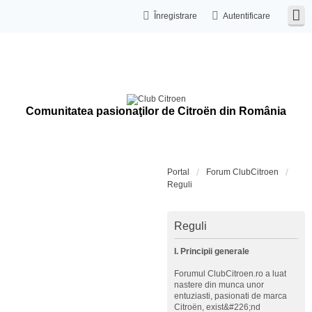
Înregistrare
Autentificare
Comunitatea pasionaţilor de Citroën din România
Portal
Forum ClubCitroen
Reguli
Reguli
I. Principii generale
Forumul ClubCitroen.ro a luat
nastere din munca unor
entuziasti, pasionati de marca
Citroën, exist&#226;nd