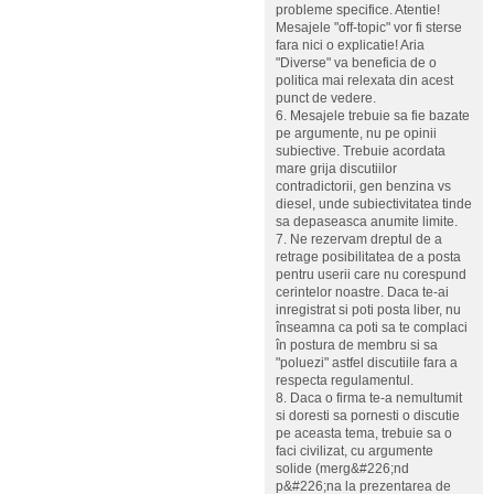
probleme specifice. Atentie!
Mesajele "off-topic" vor fi sterse
fara nici o explicatie! Aria
"Diverse" va beneficia de o
politica mai relexata din acest
punct de vedere.
6. Mesajele trebuie sa fie bazate
pe argumente, nu pe opinii
subiective. Trebuie acordata
mare grija discutiilor
contradictorii, gen benzina vs
diesel, unde subiectivitatea tinde
sa depaseasca anumite limite.
7. Ne rezervam dreptul de a
retrage posibilitatea de a posta
pentru userii care nu corespund
cerintelor noastre. Daca te-ai
inregistrat si poti posta liber, nu
înseamna ca poti sa te complaci
în postura de membru si sa
"poluezi" astfel discutiile fara a
respecta regulamentul.
8. Daca o firma te-a nemultumit
si doresti sa pornesti o discutie
pe aceasta tema, trebuie sa o
faci civilizat, cu argumente
solide (merg&#226;nd
p&#226;na la prezentarea de