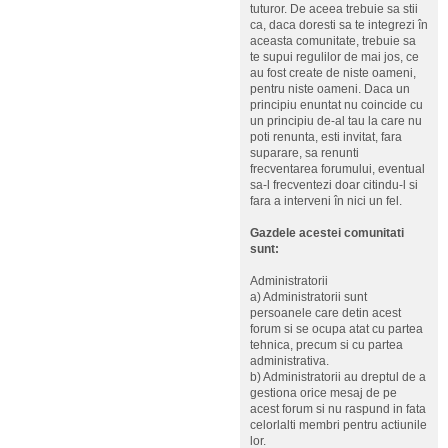
tuturor. De aceea trebuie sa stii
ca, daca doresti sa te integrezi în
aceasta comunitate, trebuie sa
te supui regulilor de mai jos, ce
au fost create de niste oameni,
pentru niste oameni. Daca un
principiu enuntat nu coincide cu
un principiu de-al tau la care nu
poti renunta, esti invitat, fara
suparare, sa renunti
frecventarea forumului, eventual
sa-l frecventezi doar citindu-l si
fara a interveni în nici un fel.
Gazdele acestei comunitati
sunt:
Administratorii
a) Administratorii sunt
persoanele care detin acest
forum si se ocupa atat cu partea
tehnica, precum si cu partea
administrativa.
b) Administratorii au dreptul de a
gestiona orice mesaj de pe
acest forum si nu raspund in fata
celorlalti membri pentru actiunile
lor.