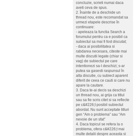
concluzie, scrieti numai daca
aveti ceva de spus.
2. Înainte de a deschide un
thread nou, este recomandat sa
urmezi etapele descrise în
continuare:
- apeleaza la functia Search a
forumului pentru ca e posibil ca
subiectul sa mai fi fost discutat;
- daca ai posibilitatea si
rabdarea necesara, citeste mai
multe discutii legate (chiar si
vag) de subiectul pe care
intentionezi sa-l deschizi; s-ar
putea sa gasesti raspunsul în
alta discutie, cu subiect aparent
diferit de ceea ce cauti si care nu
apare la cautare.
3. Daca te-ai decis sa deschizi
un thread nou, ai grija ca titlul
sau sa fie scris citet si sa reflecte
pe c&#226;t posibil subiectul
abordat. Nu sunt acceptate titluri
gen “Am o problema” sau “Am
nevoie de un sfat”
4. Daca topicul se refera la o
problema, ofera c&#226;t mai
multe detalii despre aceasta si