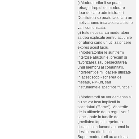
f) Moderatorilor li se poate
retrage dreptul de moderare
doar de catre administratori.
Destituirea se poate face fara un
motiv anume insa acesta actiune
va fi comunicata.
g) Este necesar ca moderatorii
sa dea explicatii pentru actiunile
lor atunci cand un utilizator cere
expres acest lucru.
i) Moderatorilor le sunt ferm
interzise abuzurile, precum si
favorizarea sau persecutarea
unui membru al comunitatii,
indiferent de mijloacele utilizate
in acest scop - scrierea de
mesaje, PM-uri, sau
instrumentele specifice "functiei"
!
i) Moderatorii nu vor declansa si
nu se vor lasa implicati in
scandaluri ("flame") ! Abaterile
de la ultimele doua reguli vor fi
sanctionate in functie de
gravitatea faptei, repetarea
situatiei conducand automat la
destituirea din functie.
Super moderatorii au aceleasi