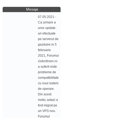
Mesaje
07.05.2021 -
Ca urmare a
unor update-
uri efectuate
pe serverul de
gazduire in 5
februarie
2021, Forumul
clubcitroen.ro
a suferit niste
probleme de
compatibilitate
cu noul sistem
de operare.
Din acest
motiv, astazi a
fost migrat pe
un VPS nou.
Forumul