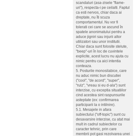
scandaluri (asa-zisele "flame-
uri"), respecta-i pe ceilalti. Faptul
ca esti nervos, chiar daca ai
dreptate, nu îti scuza
comportamentul. Nu vor fi
tolerati cei care se ascund în
spatele anonimatului pentru a
aduce jigniri sau injurii altor
utilizatori sau unor institutii.
Chiar daca sunt folosite stelute,
"beep"-uri în loc de cuvintele
explicite, acest lucru nu ajuta cu
nimic pentru ca aici intentia
conteaza.
5. Posturile monosilabice, care
nu aduc nimic bun discutiei
("cool", "de acord", "super",
"rulz", "vreau si eu d-ala") sunt
interzise, cu exceptia situatiilor
cind acestea sint raspunsurile
asteptate (ex: confirmarea
participarii la o intilnire).
5.1. Mesajele in afara
subiectului ("off-topic") sunt cu
desavarsire interzise, cu atat mai
mult in cadrul subiectelor cu
caracter tehnic, prin care
membrii pot gasi rezolvarea unei