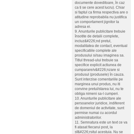
documente doveditoare, în caz
ca ti se cere acest lucru). Chiar
si faptul ca firma respectiva are o
atitudine reprobabila nu justifica
un comportament jignitor la
adresa ei.
9. Anunturile publicitare trebuie
însotite de detalii complete,
incluz&#226;nd pretul,
modalitatea de contact, eventual
specificatiile complete ale
produsului si/sau imaginea sa.
Titlul thread-ului trebuie sa
specifice explicit actiunea de
cumparare/v&#226;nzare si
produsul (produsele) în cauza.
Sunt interzise comentariile pe
marginea unui produs, nu iti
convine pretul/starea lui, nu te
obliga nimeni sa-l cumperi.
10. Anunturile publicitare ale
persoanelor juridice, indiferent
de domeniul de activitate, sunt
permise numai cu acordul
administratorilor.
11. Semnatura este un text ce va
fi atasat fiecarui post, la
sf&#226;rsitul acestuia. Nu se