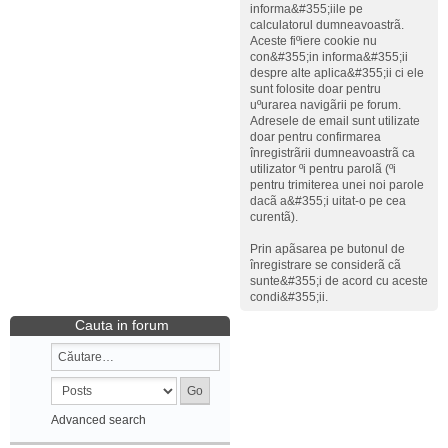
informa&#355;iile pe
calculatorul dumneavoastrã.
Aceste fiºiere cookie nu
con&#355;in informa&#355;ii
despre alte aplica&#355;ii ci ele
sunt folosite doar pentru
uºurarea navigãrii pe forum.
Adresele de email sunt utilizate
doar pentru confirmarea
înregistrãrii dumneavoastrã ca
utilizator ºi pentru parolã (ºi
pentru trimiterea unei noi parole
dacã a&#355;i uitat-o pe cea
curentã).
Prin apãsarea pe butonul de
înregistrare se considerã cã
sunte&#355;i de acord cu aceste
condi&#355;ii.
Cauta in forum
Advanced search