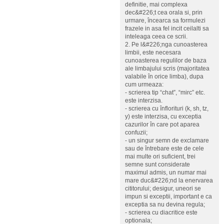
definitie, mai complexa
dec&#226;t cea orala si, prin
urmare, încearca sa formulezi
frazele in asa fel incit ceilalti sa
inteleaga ceea ce scrii.
2. Pe l&#226;nga cunoasterea
limbii, este necesara
cunoasterea regulilor de baza
ale limbajului scris (majoritatea
valabile în orice limba), dupa
cum urmeaza:
- scrierea tip “chat”, “mirc” etc.
este interzisa.
- scrierea cu înflorituri (k, sh, tz,
y) este interzisa, cu exceptia
cazurilor în care pot aparea
confuzii;
- un singur semn de exclamare
sau de întrebare este de cele
mai multe ori suficient, trei
semne sunt considerate
maximul admis, un numar mai
mare duc&#226;nd la enervarea
cititorului; desigur, uneori se
impun si exceptii, important e ca
exceptia sa nu devina regula;
- scrierea cu diacritice este
optionala;