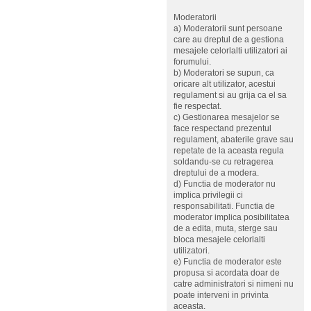
Moderatorii
a) Moderatorii sunt persoane
care au dreptul de a gestiona
mesajele celorlalti utilizatori ai
forumului.
b) Moderatori se supun, ca
oricare alt utilizator, acestui
regulament si au grija ca el sa
fie respectat.
c) Gestionarea mesajelor se
face respectand prezentul
regulament, abaterile grave sau
repetate de la aceasta regula
soldandu-se cu retragerea
dreptului de a modera.
d) Functia de moderator nu
implica privilegii ci
responsabilitati. Functia de
moderator implica posibilitatea
de a edita, muta, sterge sau
bloca mesajele celorlalti
utilizatori.
e) Functia de moderator este
propusa si acordata doar de
catre administratori si nimeni nu
poate interveni in privinta
aceasta.