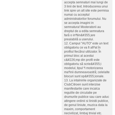
accepta semnaturi mai lungi de
3 linii de text. Introducerea unui
link spre un alt site este permisa
numai cu acceptul
administratorilor forumului. Nu
se accepta imagini in
semnatura! Moderatorii au
dreptul de a edita semnatura
farã o inºtiin&#355;are
prealabilã a userului.
12. Campul "AUTO" este un text
obligatoriu ce va fi afiºat în
profilul fiecãrui utilizator. În
primul bloc al acestui
c&#226;mp din profil este
obligatoriu sã scrie&#355;i
modelul, tipul ºi motorizarea
maºinii dumneavoastrã; celelalte
blocuri sunt op&#355;ionale.
13. La intalnirile organizate de
ClubCitroen sunt interzise
manifestarile care incalca
regulile de circulatie pe
drumurile publice sau care aduc
atingere ordinii si linistii publice,
de genul liniute, muzica data la
maxim, comportament
necivilizat, limbaj trivial etc.