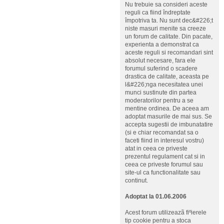
Nu trebuie sa consideri aceste
reguli ca fiind îndreptate
împotriva ta. Nu sunt dec&#226;t
niste masuri menite sa creeze
un forum de calitate. Din pacate,
experienta a demonstrat ca
aceste reguli si recomandari sint
absolut necesare, fara ele
forumul suferind o scadere
drastica de calitate, aceasta pe
l&#226;nga necesitatea unei
munci sustinute din partea
moderatorilor pentru a se
mentine ordinea. De aceea am
adoptat masurile de mai sus. Se
accepta sugestii de imbunatatire
(si e chiar recomandat sa o
faceti fiind in interesul vostru)
atat in ceea ce priveste
prezentul regulament cat si in
ceea ce priveste forumul sau
site-ul ca functionalitate sau
continut.
Adoptat la 01.06.2006
Acest forum utilizeazã fiºierele
tip cookie pentru a stoca