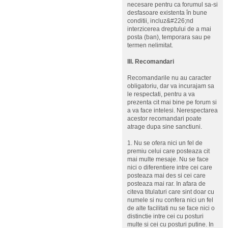
necesare pentru ca forumul sa-si
desfasoare existenta în bune
conditii, incluz&#226;nd
interzicerea dreptului de a mai
posta (ban), temporara sau pe
termen nelimitat.
III. Recomandari
Recomandarile nu au caracter
obligatoriu, dar va incurajam sa
le respectati, pentru a va
prezenta cit mai bine pe forum si
a va face intelesi. Nerespectarea
acestor recomandari poate
atrage dupa sine sanctiuni.
1. Nu se ofera nici un fel de
premiu celui care posteaza cit
mai multe mesaje. Nu se face
nici o diferentiere intre cei care
posteaza mai des si cei care
posteaza mai rar. In afara de
citeva titulaturi care sint doar cu
numele si nu confera nici un fel
de alte facilitati nu se face nici o
distinctie intre cei cu posturi
multe si cei cu posturi putine. In