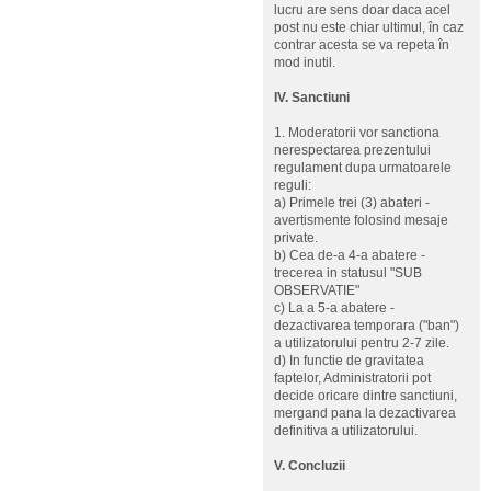
lucru are sens doar daca acel
post nu este chiar ultimul, în caz
contrar acesta se va repeta în
mod inutil.
IV. Sanctiuni
1. Moderatorii vor sanctiona
nerespectarea prezentului
regulament dupa urmatoarele
reguli:
a) Primele trei (3) abateri -
avertismente folosind mesaje
private.
b) Cea de-a 4-a abatere -
trecerea in statusul "SUB
OBSERVATIE"
c) La a 5-a abatere -
dezactivarea temporara ("ban")
a utilizatorului pentru 2-7 zile.
d) In functie de gravitatea
faptelor, Administratorii pot
decide oricare dintre sanctiuni,
mergand pana la dezactivarea
definitiva a utilizatorului.
V. Concluzii