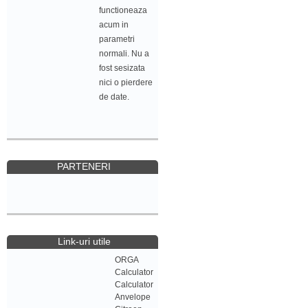
functioneaza
acum in
parametri
normali. Nu a
fost sesizata
nici o pierdere
de date.
PARTENERI
Link-uri utile
ORGA
Calculator
Calculator
Anvelope