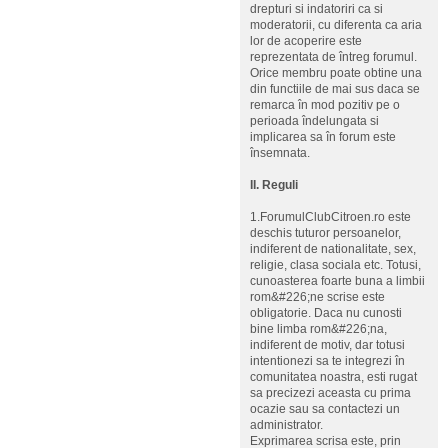
drepturi si indatoriri ca si
moderatorii, cu diferenta ca aria
lor de acoperire este
reprezentata de întreg forumul.
Orice membru poate obtine una
din functiile de mai sus daca se
remarca în mod pozitiv pe o
perioada îndelungata si
implicarea sa în forum este
însemnata.
II. Reguli
1.ForumulClubCitroen.ro este
deschis tuturor persoanelor,
indiferent de nationalitate, sex,
religie, clasa sociala etc. Totusi,
cunoasterea foarte buna a limbii
rom&#226;ne scrise este
obligatorie. Daca nu cunosti
bine limba rom&#226;na,
indiferent de motiv, dar totusi
intentionezi sa te integrezi în
comunitatea noastra, esti rugat
sa precizezi aceasta cu prima
ocazie sau sa contactezi un
administrator.
Exprimarea scrisa este, prin