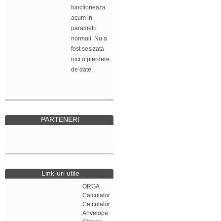
functioneaza
acum in
parametri
normali. Nu a
fost sesizata
nici o pierdere
de date.
PARTENERI
Link-uri utile
ORGA
Calculator
Calculator
Anvelope