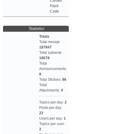
Citroen
Paint
Code
Statistici
Totals
Total mesaje
187847
Total subiecte
18678
Total
Announcements:
8
Total Stickies:
86
Total
Attachments:
0
Topics per day:
2
Posts per day:
22
Users per day:
1
Topics per user:
2