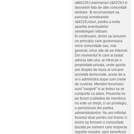
at&#226;t asemanari c&#226;t si
deosebiri fata de alte comunitati
similare. Iti recomandam sa
parcurgi urmatoarele
r&#226;nduri, pentru a evita
aparitia eventualelor
neintelegeri viitoare.
În continuare, dorim sa lamurim
un principiu care guverneaza
orice comunitate sau, mai
general, orice site de pe Internet.
Din momentul în care ai tastat
adresa site-ului, ai intrat pe o
proprietate privata, unde gazda
are dreptul de baza al oricarei
societati democrate, acela de a
si-o administra dupa cum crede
de cuviinta. Membrii forumului
sunt "oaspeti" si ar trebui sa se
comporte ca atare. Prezenta lor
pe forum (calitatea de membru)
nu este un drept, ci un privilegiu,
o permisiune din partea
administratorilor. Nu am infiintat
forumul doar pentru noi însine ci
dorim sa formam o comunitate
bazata pe oameni care respecta
regulile noastre, spre beneficiul