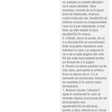
nu astepta ca ceilalti utilizatori
sa-ti ceara detaliile. Spre
exemplu, enunta de la început
anul de frabricatie, motorul,
codul motorului etc, fac&#226;nd
referire inclusiv la componentele
care nu-ti par importante, e mai
bine sa oferi detalii în plus
dec&#226;t în minus.
5. Citeste, daca se poate, tot ce
s-a discutat într-un anumit topic.
Este scuzabila repetarea unei
întrebari la care s-a raspuns în
ce-a de-a opta pagina din cele
50 dar este inacceptabil pentru
un thread de 2-3 pagini.
6. Pentru ca ideea postului sa fie
mai clara, poti apela la smilies,
însa nu abuza de ei. Ca si
semnele de exclamare, folosirea
lor repetata si în numar mare
deranjeaza.
7. Butonul Quote ("citeaza")
ajuta în momentul în care se
doreste citarea unui pasaj din alt
post (propriu sau
apartin&#226;nd altcuiva),
pentru a face referire la el. Acest