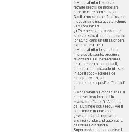
f) Moderatorilor li se poate
retrage dreptul de moderare
doar de catre administratori.
Destituirea se poate face fara un
motiv anume insa acesta actiune
va fi comunicata.
g) Este necesar ca moderatorii
sa dea explicatii pentru actiunile
lor atunci cand un utilizator cere
expres acest lucru.
i) Moderatorilor le sunt ferm
interzise abuzurile, precum si
favorizarea sau persecutarea
unui membru al comunitatii,
indiferent de mijloacele utilizate
in acest scop - scrierea de
mesaje, PM-uri, sau
instrumentele specifice "functiei"
!
i) Moderatorii nu vor declansa si
nu se vor lasa implicati in
scandaluri ("flame") ! Abaterile
de la ultimele doua reguli vor fi
sanctionate in functie de
gravitatea faptei, repetarea
situatiei conducand automat la
destituirea din functie.
Super moderatorii au aceleasi