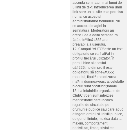
accepta semnaturi mai lungi de
3 linii de text. Introducerea unui
link spre un alt site este permisa
numai cu acceptul
administratorilor forumului. Nu
se accepta imagini in
semnatura! Moderatorii au
dreptul de a edita semnatura
farã o inºtiin&#355;are
prealabilã a userului.
12. Campul "AUTO" este un text
obligatoriu ce va fi afiºat în
profilul fiecãrui utilizator. În
primul bloc al acestui
c&#226;mp din profil este
obligatoriu sã scrie&#355;i
modelul, tipul ºi motorizarea
maºinii dumneavoastrã; celelalte
blocuri sunt op&#355;ionale.
13. La intalnirile organizate de
ClubCitroen sunt interzise
manifestarile care incalca
regulile de circulatie pe
drumurile publice sau care aduc
atingere ordinii si linistii publice,
de genul liniute, muzica data la
maxim, comportament
necivilizat, limbaj trivial etc.