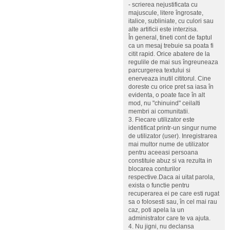
- scrierea nejustificata cu
majuscule, litere îngrosate,
italice, subliniate, cu culori sau
alte artificii este interzisa.
În general, tineti cont de faptul
ca un mesaj trebuie sa poata fi
citit rapid. Orice abatere de la
regulile de mai sus îngreuneaza
parcurgerea textului si
enerveaza inutil cititorul. Cine
doreste cu orice pret sa iasa în
evidenta, o poate face în alt
mod, nu "chinuind" ceilalti
membri ai comunitatii.
3. Fiecare utilizator este
identificat printr-un singur nume
de utilizator (user). Inregistrarea
mai multor nume de utilizator
pentru aceeasi persoana
constituie abuz si va rezulta in
blocarea conturilor
respective.Daca ai uitat parola,
exista o functie pentru
recuperarea ei pe care esti rugat
sa o folosesti sau, în cel mai rau
caz, poti apela la un
administrator care te va ajuta.
4. Nu jigni, nu declansa