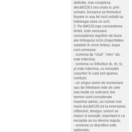
definitie, mai complexa
dec&#226;t cea orala si, prin
urmare, încearca sa formulezi
frazele in asa fel incit ceilalti sa
inteleaga ceea ce scrii.
2. Pe l&#226;nga cunoasterea
limbii, este necesara
cunoasterea regulilor de baza
ale limbajului scris (majoritatea
valabile în orice limba), dupa
cum urmeaza:
- scrierea tip “chat”, “mirc” etc.
este interzisa.
- scrierea cu înflorituri (k, sh, tz,
y) este interzisa, cu exceptia
cazurilor în care pot aparea
confuzii;
- un singur semn de exclamare
sau de întrebare este de cele
mai multe ori suficient, trei
semne sunt considerate
maximul admis, un numar mai
mare duc&#226;nd la enervarea
cititorului; desigur, uneori se
impun si exceptii, important e ca
exceptia sa nu devina regula;
- scrierea cu diacritice este
optionala;