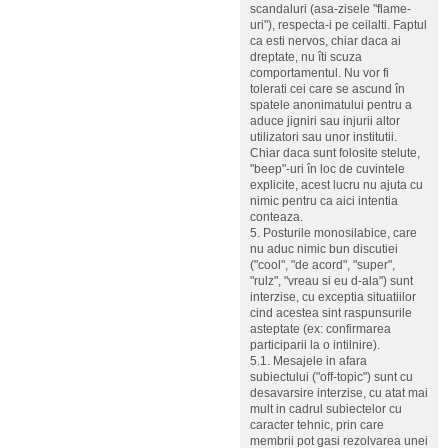
scandaluri (asa-zisele "flame-
uri"), respecta-i pe ceilalti. Faptul
ca esti nervos, chiar daca ai
dreptate, nu îti scuza
comportamentul. Nu vor fi
tolerati cei care se ascund în
spatele anonimatului pentru a
aduce jigniri sau injurii altor
utilizatori sau unor institutii.
Chiar daca sunt folosite stelute,
"beep"-uri în loc de cuvintele
explicite, acest lucru nu ajuta cu
nimic pentru ca aici intentia
conteaza.
5. Posturile monosilabice, care
nu aduc nimic bun discutiei
("cool", "de acord", "super",
"rulz", "vreau si eu d-ala") sunt
interzise, cu exceptia situatiilor
cind acestea sint raspunsurile
asteptate (ex: confirmarea
participarii la o intilnire).
5.1. Mesajele in afara
subiectului ("off-topic") sunt cu
desavarsire interzise, cu atat mai
mult in cadrul subiectelor cu
caracter tehnic, prin care
membrii pot gasi rezolvarea unei