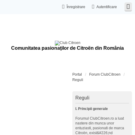
Înregistrare
Autentificare
Comunitatea pasionaţilor de Citroën din România
Portal
Forum ClubCitroen
Reguli
Reguli
I. Principii generale
Forumul ClubCitroen.ro a luat
nastere din munca unor
entuziasti, pasionati de marca
Citroën, exist&#226;nd