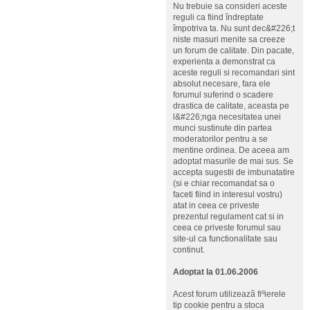
Nu trebuie sa consideri aceste
reguli ca fiind îndreptate
împotriva ta. Nu sunt dec&#226;t
niste masuri menite sa creeze
un forum de calitate. Din pacate,
experienta a demonstrat ca
aceste reguli si recomandari sint
absolut necesare, fara ele
forumul suferind o scadere
drastica de calitate, aceasta pe
l&#226;nga necesitatea unei
munci sustinute din partea
moderatorilor pentru a se
mentine ordinea. De aceea am
adoptat masurile de mai sus. Se
accepta sugestii de imbunatatire
(si e chiar recomandat sa o
faceti fiind in interesul vostru)
atat in ceea ce priveste
prezentul regulament cat si in
ceea ce priveste forumul sau
site-ul ca functionalitate sau
continut.
Adoptat la 01.06.2006
Acest forum utilizeazã fiºierele
tip cookie pentru a stoca