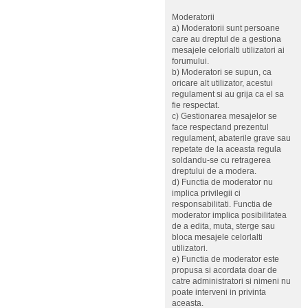
Moderatorii
a) Moderatorii sunt persoane
care au dreptul de a gestiona
mesajele celorlalti utilizatori ai
forumului.
b) Moderatori se supun, ca
oricare alt utilizator, acestui
regulament si au grija ca el sa
fie respectat.
c) Gestionarea mesajelor se
face respectand prezentul
regulament, abaterile grave sau
repetate de la aceasta regula
soldandu-se cu retragerea
dreptului de a modera.
d) Functia de moderator nu
implica privilegii ci
responsabilitati. Functia de
moderator implica posibilitatea
de a edita, muta, sterge sau
bloca mesajele celorlalti
utilizatori.
e) Functia de moderator este
propusa si acordata doar de
catre administratori si nimeni nu
poate interveni in privinta
aceasta.