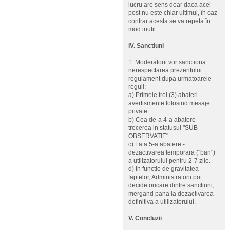
lucru are sens doar daca acel
post nu este chiar ultimul, în caz
contrar acesta se va repeta în
mod inutil.
IV. Sanctiuni
1. Moderatorii vor sanctiona
nerespectarea prezentului
regulament dupa urmatoarele
reguli:
a) Primele trei (3) abateri -
avertismente folosind mesaje
private.
b) Cea de-a 4-a abatere -
trecerea in statusul "SUB
OBSERVATIE"
c) La a 5-a abatere -
dezactivarea temporara ("ban")
a utilizatorului pentru 2-7 zile.
d) In functie de gravitatea
faptelor, Administratorii pot
decide oricare dintre sanctiuni,
mergand pana la dezactivarea
definitiva a utilizatorului.
V. Concluzii