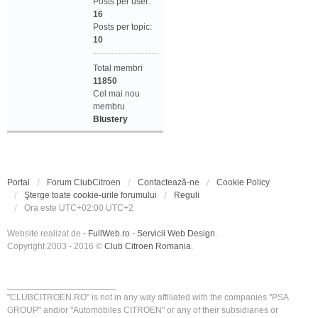
Posts per user:
16
Posts per topic:
10
Total membri
11850
Cel mai nou
membru
Blustery
Portal
Forum ClubCitroen
Contactează-ne
Cookie Policy
Şterge toate cookie-urile forumului
Reguli
Ora este UTC+02:00 UTC+2
Website realizat de
- FullWeb.ro - Servicii Web Design
.
Copyright 2003 - 2016 ©
Club Citroen Romania
.
______________________
"CLUBCITROEN.RO" is not in any way affiliated with the companies "PSA
GROUP" and/or "Automobiles CITROEN" or any of their subsidiaries or