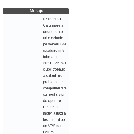
Mesaje
07.05.2021 -
Ca urmare a
unor update-
uri efectuate
pe serverul de
gazduire in 5
februarie
2021, Forumul
clubcitroen.ro
a suferit niste
probleme de
compatibilitate
cu noul sistem
de operare.
Din acest
motiv, astazi a
fost migrat pe
un VPS nou.
Forumul