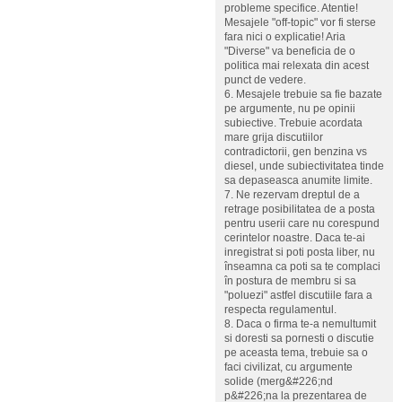
probleme specifice. Atentie!
Mesajele "off-topic" vor fi sterse
fara nici o explicatie! Aria
"Diverse" va beneficia de o
politica mai relexata din acest
punct de vedere.
6. Mesajele trebuie sa fie bazate
pe argumente, nu pe opinii
subiective. Trebuie acordata
mare grija discutiilor
contradictorii, gen benzina vs
diesel, unde subiectivitatea tinde
sa depaseasca anumite limite.
7. Ne rezervam dreptul de a
retrage posibilitatea de a posta
pentru userii care nu corespund
cerintelor noastre. Daca te-ai
inregistrat si poti posta liber, nu
înseamna ca poti sa te complaci
în postura de membru si sa
"poluezi" astfel discutiile fara a
respecta regulamentul.
8. Daca o firma te-a nemultumit
si doresti sa pornesti o discutie
pe aceasta tema, trebuie sa o
faci civilizat, cu argumente
solide (merg&#226;nd
p&#226;na la prezentarea de