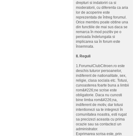
drepturi si indatoriri ca si
moderatorii, cu diferenta ca aria
lor de acoperire este
reprezentata de întreg forumul.
Orice membru poate obtine una
din functiile de mai sus daca se
remarca în mod pozitiv pe o
perioada îndelungata si
implicarea sa în forum este
însemnata.
II. Reguli
1.ForumulClubCitroen.ro este
deschis tuturor persoanelor,
indiferent de nationalitate, sex,
religie, clasa sociala etc. Totusi,
cunoasterea foarte buna a limbii
rom&#226;ne scrise este
obligatorie. Daca nu cunosti
bine limba rom&#226;na,
indiferent de motiv, dar totusi
intentionezi sa te integrezi în
comunitatea noastra, esti rugat
sa precizezi aceasta cu prima
ocazie sau sa contactezi un
administrator.
Exprimarea scrisa este, prin