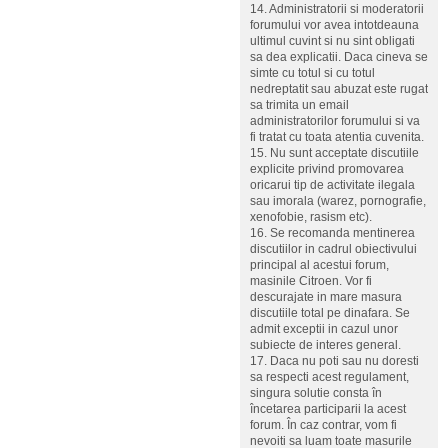
14. Administratorii si moderatorii
forumului vor avea intotdeauna
ultimul cuvint si nu sint obligati
sa dea explicatii. Daca cineva se
simte cu totul si cu totul
nedreptatit sau abuzat este rugat
sa trimita un email
administratorilor forumului si va
fi tratat cu toata atentia cuvenita.
15. Nu sunt acceptate discutiile
explicite privind promovarea
oricarui tip de activitate ilegala
sau imorala (warez, pornografie,
xenofobie, rasism etc).
16. Se recomanda mentinerea
discutiilor in cadrul obiectivului
principal al acestui forum,
masinile Citroen. Vor fi
descurajate in mare masura
discutiile total pe dinafara. Se
admit exceptii in cazul unor
subiecte de interes general.
17. Daca nu poti sau nu doresti
sa respecti acest regulament,
singura solutie consta în
încetarea participarii la acest
forum. În caz contrar, vom fi
nevoiti sa luam toate masurile