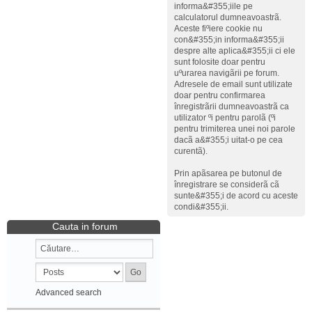
informa&#355;iile pe
calculatorul dumneavoastrã.
Aceste fiºiere cookie nu
con&#355;in informa&#355;ii
despre alte aplica&#355;ii ci ele
sunt folosite doar pentru
uºurarea navigãrii pe forum.
Adresele de email sunt utilizate
doar pentru confirmarea
înregistrãrii dumneavoastrã ca
utilizator ºi pentru parolã (ºi
pentru trimiterea unei noi parole
dacã a&#355;i uitat-o pe cea
curentã).
Prin apãsarea pe butonul de
înregistrare se considerã cã
sunte&#355;i de acord cu aceste
condi&#355;ii.
Cauta in forum
Advanced search