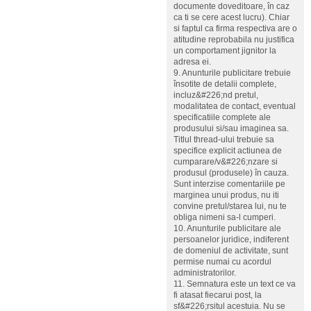
documente doveditoare, în caz
ca ti se cere acest lucru). Chiar
si faptul ca firma respectiva are o
atitudine reprobabila nu justifica
un comportament jignitor la
adresa ei.
9. Anunturile publicitare trebuie
însotite de detalii complete,
incluz&#226;nd pretul,
modalitatea de contact, eventual
specificatiile complete ale
produsului si/sau imaginea sa.
Titlul thread-ului trebuie sa
specifice explicit actiunea de
cumparare/v&#226;nzare si
produsul (produsele) în cauza.
Sunt interzise comentariile pe
marginea unui produs, nu iti
convine pretul/starea lui, nu te
obliga nimeni sa-l cumperi.
10. Anunturile publicitare ale
persoanelor juridice, indiferent
de domeniul de activitate, sunt
permise numai cu acordul
administratorilor.
11. Semnatura este un text ce va
fi atasat fiecarui post, la
sf&#226;rsitul acestuia. Nu se