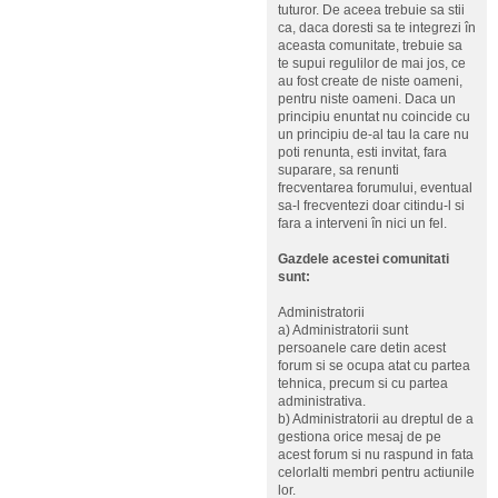
tuturor. De aceea trebuie sa stii
ca, daca doresti sa te integrezi în
aceasta comunitate, trebuie sa
te supui regulilor de mai jos, ce
au fost create de niste oameni,
pentru niste oameni. Daca un
principiu enuntat nu coincide cu
un principiu de-al tau la care nu
poti renunta, esti invitat, fara
suparare, sa renunti
frecventarea forumului, eventual
sa-l frecventezi doar citindu-l si
fara a interveni în nici un fel.
Gazdele acestei comunitati
sunt:
Administratorii
a) Administratorii sunt
persoanele care detin acest
forum si se ocupa atat cu partea
tehnica, precum si cu partea
administrativa.
b) Administratorii au dreptul de a
gestiona orice mesaj de pe
acest forum si nu raspund in fata
celorlalti membri pentru actiunile
lor.