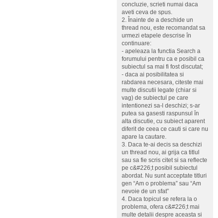
concluzie, scrieti numai daca
aveti ceva de spus.
2. Înainte de a deschide un
thread nou, este recomandat sa
urmezi etapele descrise în
continuare:
- apeleaza la functia Search a
forumului pentru ca e posibil ca
subiectul sa mai fi fost discutat;
- daca ai posibilitatea si
rabdarea necesara, citeste mai
multe discutii legate (chiar si
vag) de subiectul pe care
intentionezi sa-l deschizi; s-ar
putea sa gasesti raspunsul în
alta discutie, cu subiect aparent
diferit de ceea ce cauti si care nu
apare la cautare.
3. Daca te-ai decis sa deschizi
un thread nou, ai grija ca titlul
sau sa fie scris citet si sa reflecte
pe c&#226;t posibil subiectul
abordat. Nu sunt acceptate titluri
gen “Am o problema” sau “Am
nevoie de un sfat”
4. Daca topicul se refera la o
problema, ofera c&#226;t mai
multe detalii despre aceasta si