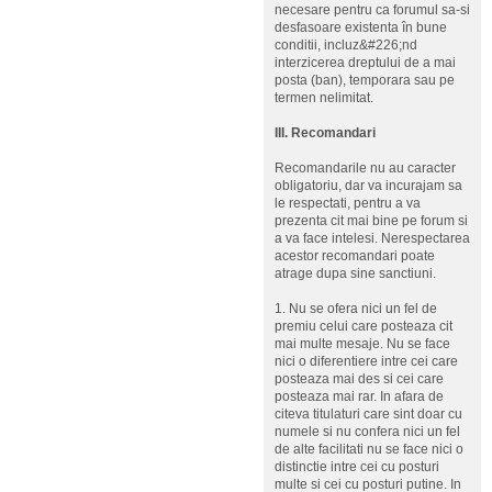
necesare pentru ca forumul sa-si
desfasoare existenta în bune
conditii, incluz&#226;nd
interzicerea dreptului de a mai
posta (ban), temporara sau pe
termen nelimitat.
III. Recomandari
Recomandarile nu au caracter
obligatoriu, dar va incurajam sa
le respectati, pentru a va
prezenta cit mai bine pe forum si
a va face intelesi. Nerespectarea
acestor recomandari poate
atrage dupa sine sanctiuni.
1. Nu se ofera nici un fel de
premiu celui care posteaza cit
mai multe mesaje. Nu se face
nici o diferentiere intre cei care
posteaza mai des si cei care
posteaza mai rar. In afara de
citeva titulaturi care sint doar cu
numele si nu confera nici un fel
de alte facilitati nu se face nici o
distinctie intre cei cu posturi
multe si cei cu posturi putine. In