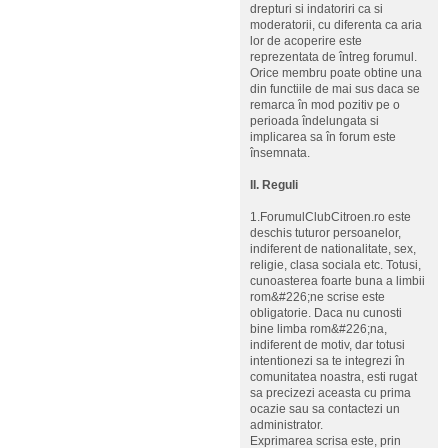
drepturi si indatoriri ca si
moderatorii, cu diferenta ca aria
lor de acoperire este
reprezentata de întreg forumul.
Orice membru poate obtine una
din functiile de mai sus daca se
remarca în mod pozitiv pe o
perioada îndelungata si
implicarea sa în forum este
însemnata.
II. Reguli
1.ForumulClubCitroen.ro este
deschis tuturor persoanelor,
indiferent de nationalitate, sex,
religie, clasa sociala etc. Totusi,
cunoasterea foarte buna a limbii
rom&#226;ne scrise este
obligatorie. Daca nu cunosti
bine limba rom&#226;na,
indiferent de motiv, dar totusi
intentionezi sa te integrezi în
comunitatea noastra, esti rugat
sa precizezi aceasta cu prima
ocazie sau sa contactezi un
administrator.
Exprimarea scrisa este, prin