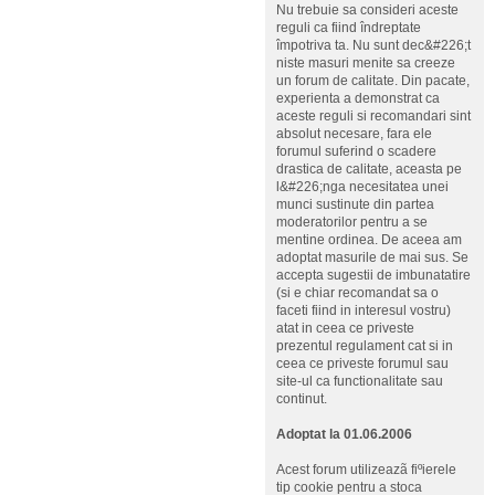
Nu trebuie sa consideri aceste
reguli ca fiind îndreptate
împotriva ta. Nu sunt dec&#226;t
niste masuri menite sa creeze
un forum de calitate. Din pacate,
experienta a demonstrat ca
aceste reguli si recomandari sint
absolut necesare, fara ele
forumul suferind o scadere
drastica de calitate, aceasta pe
l&#226;nga necesitatea unei
munci sustinute din partea
moderatorilor pentru a se
mentine ordinea. De aceea am
adoptat masurile de mai sus. Se
accepta sugestii de imbunatatire
(si e chiar recomandat sa o
faceti fiind in interesul vostru)
atat in ceea ce priveste
prezentul regulament cat si in
ceea ce priveste forumul sau
site-ul ca functionalitate sau
continut.
Adoptat la 01.06.2006
Acest forum utilizeazã fiºierele
tip cookie pentru a stoca