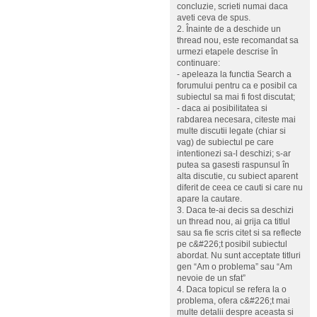
concluzie, scrieti numai daca
aveti ceva de spus.
2. Înainte de a deschide un
thread nou, este recomandat sa
urmezi etapele descrise în
continuare:
- apeleaza la functia Search a
forumului pentru ca e posibil ca
subiectul sa mai fi fost discutat;
- daca ai posibilitatea si
rabdarea necesara, citeste mai
multe discutii legate (chiar si
vag) de subiectul pe care
intentionezi sa-l deschizi; s-ar
putea sa gasesti raspunsul în
alta discutie, cu subiect aparent
diferit de ceea ce cauti si care nu
apare la cautare.
3. Daca te-ai decis sa deschizi
un thread nou, ai grija ca titlul
sau sa fie scris citet si sa reflecte
pe c&#226;t posibil subiectul
abordat. Nu sunt acceptate titluri
gen “Am o problema” sau “Am
nevoie de un sfat”
4. Daca topicul se refera la o
problema, ofera c&#226;t mai
multe detalii despre aceasta si