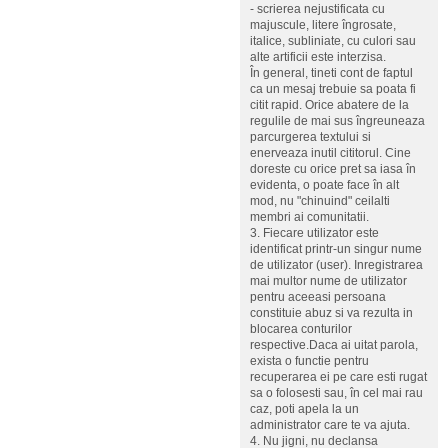
- scrierea nejustificata cu
majuscule, litere îngrosate,
italice, subliniate, cu culori sau
alte artificii este interzisa.
În general, tineti cont de faptul
ca un mesaj trebuie sa poata fi
citit rapid. Orice abatere de la
regulile de mai sus îngreuneaza
parcurgerea textului si
enerveaza inutil cititorul. Cine
doreste cu orice pret sa iasa în
evidenta, o poate face în alt
mod, nu "chinuind" ceilalti
membri ai comunitatii.
3. Fiecare utilizator este
identificat printr-un singur nume
de utilizator (user). Inregistrarea
mai multor nume de utilizator
pentru aceeasi persoana
constituie abuz si va rezulta in
blocarea conturilor
respective.Daca ai uitat parola,
exista o functie pentru
recuperarea ei pe care esti rugat
sa o folosesti sau, în cel mai rau
caz, poti apela la un
administrator care te va ajuta.
4. Nu jigni, nu declansa