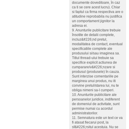
documente doveditoare, în caz
ca ti se cere acest lucru). Chiar
si faptul ca firma respectiva are o
atitudine reprobabila nu justifica
un comportament jignitor la
adresa ei.
9. Anunturile publicitare trebuie
însotite de detalii complete,
incluz&#226;nd pretul,
modalitatea de contact, eventual
specificatiile complete ale
produsului si/sau imaginea sa.
Titlul thread-ului trebuie sa
specifice explicit actiunea de
cumparare/v&#226;nzare si
produsul (produsele) în cauza.
Sunt interzise comentariile pe
marginea unui produs, nu iti
convine pretul/starea lui, nu te
obliga nimeni sa-l cumperi.
10. Anunturile publicitare ale
persoanelor juridice, indiferent
de domeniul de activitate, sunt
permise numai cu acordul
administratorilor.
11. Semnatura este un text ce va
fi atasat fiecarui post, la
sf&#226;rsitul acestuia. Nu se