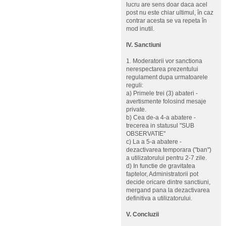
lucru are sens doar daca acel
post nu este chiar ultimul, în caz
contrar acesta se va repeta în
mod inutil.
IV. Sanctiuni
1. Moderatorii vor sanctiona
nerespectarea prezentului
regulament dupa urmatoarele
reguli:
a) Primele trei (3) abateri -
avertismente folosind mesaje
private.
b) Cea de-a 4-a abatere -
trecerea in statusul "SUB
OBSERVATIE"
c) La a 5-a abatere -
dezactivarea temporara ("ban")
a utilizatorului pentru 2-7 zile.
d) In functie de gravitatea
faptelor, Administratorii pot
decide oricare dintre sanctiuni,
mergand pana la dezactivarea
definitiva a utilizatorului.
V. Concluzii