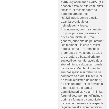
at&#226;t asemanari c&#226;t si
deosebiri fata de alte comunitati
similare. Iti recomandam sa
parcurgi urmatoarele
r&#226;nduri, pentru a evita
aparitia eventualelor
neintelegeri viitoare.
În continuare, dorim sa lamurim
un principiu care guverneaza
orice comunitate sau, mai
general, orice site de pe Internet.
Din momentul în care ai tastat
adresa site-ului, ai intrat pe o
proprietate privata, unde gazda
are dreptul de baza al oricarei
societati democrate, acela de a
si-o administra dupa cum crede
de cuviinta. Membrii forumului
sunt "oaspeti" si ar trebui sa se
comporte ca atare. Prezenta lor
pe forum (calitatea de membru)
nu este un drept, ci un privilegiu,
o permisiune din partea
administratorilor. Nu am infiintat
forumul doar pentru noi însine ci
dorim sa formam o comunitate
bazata pe oameni care respecta
regulile noastre, spre beneficiul