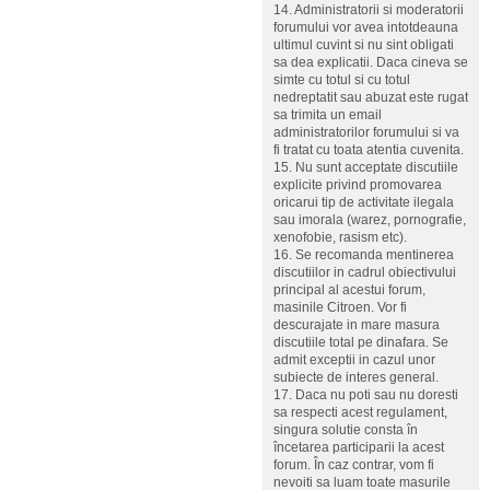
14. Administratorii si moderatorii
forumului vor avea intotdeauna
ultimul cuvint si nu sint obligati
sa dea explicatii. Daca cineva se
simte cu totul si cu totul
nedreptatit sau abuzat este rugat
sa trimita un email
administratorilor forumului si va
fi tratat cu toata atentia cuvenita.
15. Nu sunt acceptate discutiile
explicite privind promovarea
oricarui tip de activitate ilegala
sau imorala (warez, pornografie,
xenofobie, rasism etc).
16. Se recomanda mentinerea
discutiilor in cadrul obiectivului
principal al acestui forum,
masinile Citroen. Vor fi
descurajate in mare masura
discutiile total pe dinafara. Se
admit exceptii in cazul unor
subiecte de interes general.
17. Daca nu poti sau nu doresti
sa respecti acest regulament,
singura solutie consta în
încetarea participarii la acest
forum. În caz contrar, vom fi
nevoiti sa luam toate masurile