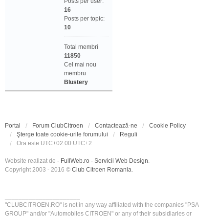
Posts per user:
16
Posts per topic:
10
Total membri
11850
Cel mai nou
membru
Blustery
Portal
Forum ClubCitroen
Contactează-ne
Cookie Policy
Şterge toate cookie-urile forumului
Reguli
Ora este UTC+02:00 UTC+2
Website realizat de
- FullWeb.ro - Servicii Web Design
.
Copyright 2003 - 2016 ©
Club Citroen Romania
.
______________________
"CLUBCITROEN.RO" is not in any way affiliated with the companies "PSA
GROUP" and/or "Automobiles CITROEN" or any of their subsidiaries or