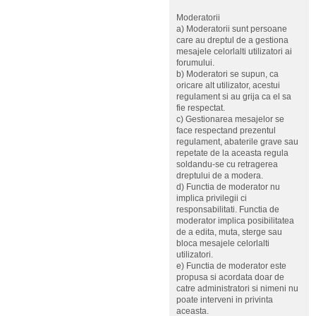
Moderatorii
a) Moderatorii sunt persoane
care au dreptul de a gestiona
mesajele celorlalti utilizatori ai
forumului.
b) Moderatori se supun, ca
oricare alt utilizator, acestui
regulament si au grija ca el sa
fie respectat.
c) Gestionarea mesajelor se
face respectand prezentul
regulament, abaterile grave sau
repetate de la aceasta regula
soldandu-se cu retragerea
dreptului de a modera.
d) Functia de moderator nu
implica privilegii ci
responsabilitati. Functia de
moderator implica posibilitatea
de a edita, muta, sterge sau
bloca mesajele celorlalti
utilizatori.
e) Functia de moderator este
propusa si acordata doar de
catre administratori si nimeni nu
poate interveni in privinta
aceasta.