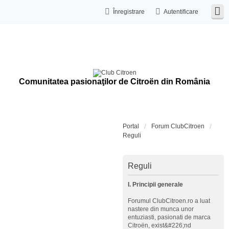
Înregistrare
Autentificare
Comunitatea pasionaţilor de Citroën din România
Portal
Forum ClubCitroen
Reguli
Reguli
I. Principii generale
Forumul ClubCitroen.ro a luat
nastere din munca unor
entuziasti, pasionati de marca
Citroën, exist&#226;nd