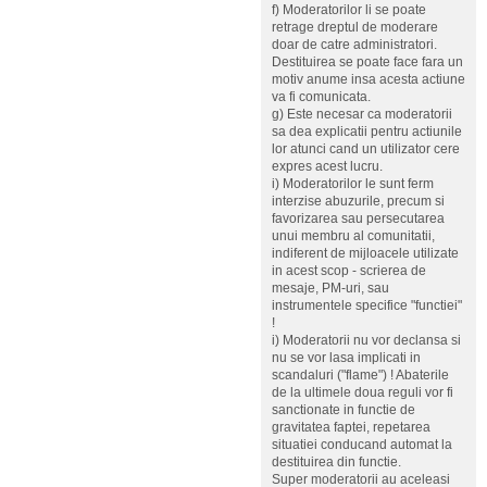
f) Moderatorilor li se poate
retrage dreptul de moderare
doar de catre administratori.
Destituirea se poate face fara un
motiv anume insa acesta actiune
va fi comunicata.
g) Este necesar ca moderatorii
sa dea explicatii pentru actiunile
lor atunci cand un utilizator cere
expres acest lucru.
i) Moderatorilor le sunt ferm
interzise abuzurile, precum si
favorizarea sau persecutarea
unui membru al comunitatii,
indiferent de mijloacele utilizate
in acest scop - scrierea de
mesaje, PM-uri, sau
instrumentele specifice "functiei"
!
i) Moderatorii nu vor declansa si
nu se vor lasa implicati in
scandaluri ("flame") ! Abaterile
de la ultimele doua reguli vor fi
sanctionate in functie de
gravitatea faptei, repetarea
situatiei conducand automat la
destituirea din functie.
Super moderatorii au aceleasi