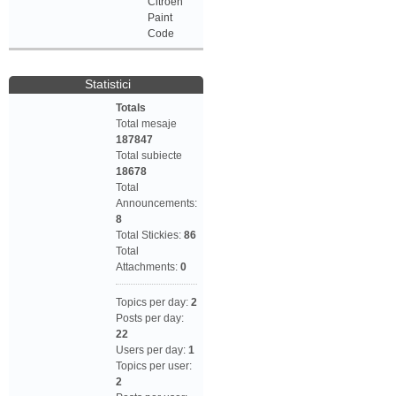
Citroen
Paint
Code
Statistici
Totals
Total mesaje
187847
Total subiecte
18678
Total
Announcements:
8
Total Stickies:
86
Total
Attachments:
0
Topics per day:
2
Posts per day:
22
Users per day:
1
Topics per user:
2