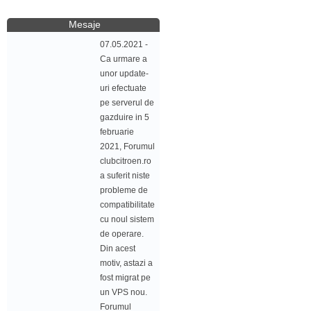
Mesaje
07.05.2021 -
Ca urmare a
unor update-
uri efectuate
pe serverul de
gazduire in 5
februarie
2021, Forumul
clubcitroen.ro
a suferit niste
probleme de
compatibilitate
cu noul sistem
de operare.
Din acest
motiv, astazi a
fost migrat pe
un VPS nou.
Forumul