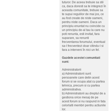
tuturor. De aceea trebuie sa stii
ca, daca doresti sa te integrezi în
aceasta comunitate, trebuie sa
te supui regulilor de mai jos, ce
au fost create de niste oameni,
pentru niste oameni. Daca un
principiu enuntat nu coincide cu
un principiu de-al tau la care nu
poti renunta, esti invitat, fara
suparare, sa renunti
frecventarea forumului, eventual
sa-l frecventezi doar citindu-l si
fara a interveni în nici un fel.
Gazdele acestei comunitati
sunt:
Administratorii
a) Administratorii sunt
persoanele care detin acest
forum si se ocupa atat cu partea
tehnica, precum si cu partea
administrativa.
b) Administratorii au dreptul de a
gestiona orice mesaj de pe
acest forum si nu raspund in fata
celorlalti membri pentru actiunile
lor.