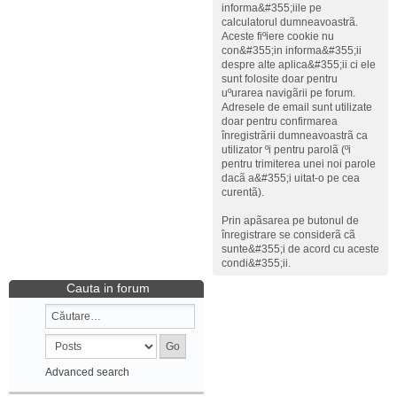
informa&#355;iile pe
calculatorul dumneavoastrã.
Aceste fiºiere cookie nu
con&#355;in informa&#355;ii
despre alte aplica&#355;ii ci ele
sunt folosite doar pentru
uºurarea navigãrii pe forum.
Adresele de email sunt utilizate
doar pentru confirmarea
înregistrãrii dumneavoastrã ca
utilizator ºi pentru parolã (ºi
pentru trimiterea unei noi parole
dacã a&#355;i uitat-o pe cea
curentã).
Prin apãsarea pe butonul de
înregistrare se considerã cã
sunte&#355;i de acord cu aceste
condi&#355;ii.
Cauta in forum
Advanced search