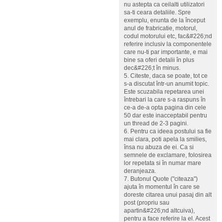
nu astepta ca ceilalti utilizatori
sa-ti ceara detaliile. Spre
exemplu, enunta de la început
anul de frabricatie, motorul,
codul motorului etc, fac&#226;nd
referire inclusiv la componentele
care nu-ti par importante, e mai
bine sa oferi detalii în plus
dec&#226;t în minus.
5. Citeste, daca se poate, tot ce
s-a discutat într-un anumit topic.
Este scuzabila repetarea unei
întrebari la care s-a raspuns în
ce-a de-a opta pagina din cele
50 dar este inacceptabil pentru
un thread de 2-3 pagini.
6. Pentru ca ideea postului sa fie
mai clara, poti apela la smilies,
însa nu abuza de ei. Ca si
semnele de exclamare, folosirea
lor repetata si în numar mare
deranjeaza.
7. Butonul Quote ("citeaza")
ajuta în momentul în care se
doreste citarea unui pasaj din alt
post (propriu sau
apartin&#226;nd altcuiva),
pentru a face referire la el. Acest