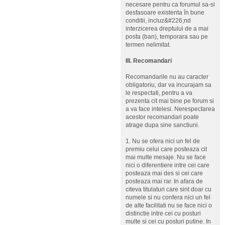
necesare pentru ca forumul sa-si
desfasoare existenta în bune
conditii, incluz&#226;nd
interzicerea dreptului de a mai
posta (ban), temporara sau pe
termen nelimitat.
III. Recomandari
Recomandarile nu au caracter
obligatoriu, dar va incurajam sa
le respectati, pentru a va
prezenta cit mai bine pe forum si
a va face intelesi. Nerespectarea
acestor recomandari poate
atrage dupa sine sanctiuni.
1. Nu se ofera nici un fel de
premiu celui care posteaza cit
mai multe mesaje. Nu se face
nici o diferentiere intre cei care
posteaza mai des si cei care
posteaza mai rar. In afara de
citeva titulaturi care sint doar cu
numele si nu confera nici un fel
de alte facilitati nu se face nici o
distinctie intre cei cu posturi
multe si cei cu posturi putine. In