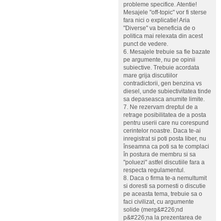
probleme specifice. Atentie!
Mesajele "off-topic" vor fi sterse
fara nici o explicatie! Aria
"Diverse" va beneficia de o
politica mai relexata din acest
punct de vedere.
6. Mesajele trebuie sa fie bazate
pe argumente, nu pe opinii
subiective. Trebuie acordata
mare grija discutiilor
contradictorii, gen benzina vs
diesel, unde subiectivitatea tinde
sa depaseasca anumite limite.
7. Ne rezervam dreptul de a
retrage posibilitatea de a posta
pentru userii care nu corespund
cerintelor noastre. Daca te-ai
inregistrat si poti posta liber, nu
înseamna ca poti sa te complaci
în postura de membru si sa
"poluezi" astfel discutiile fara a
respecta regulamentul.
8. Daca o firma te-a nemultumit
si doresti sa pornesti o discutie
pe aceasta tema, trebuie sa o
faci civilizat, cu argumente
solide (merg&#226;nd
p&#226;na la prezentarea de