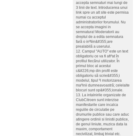
accepta semnaturi mai lungi de
3 linii de text. Introducerea unui
link spre un alt site este permisa
numai cu acceptul
administratorilor forumului. Nu
se accepta imagini in
semnatura! Moderatorii au
dreptul de a edita semnatura
farã o inºtiin&#355;are
prealabilã a userului.
12. Campul "AUTO" este un text
obligatoriu ce va fi afiºat în
profilul fiecãrui utilizator. În
primul bloc al acestui
c&#226;mp din profil este
obligatoriu sã scrie&#355;i
modelul, tipul ºi motorizarea
maºinii dumneavoastrã; celelalte
blocuri sunt op&#355;ionale.
13. La intalnirile organizate de
ClubCitroen sunt interzise
manifestarile care incalca
regulile de circulatie pe
drumurile publice sau care aduc
atingere ordinii si linistii publice,
de genul liniute, muzica data la
maxim, comportament
necivilizat, limbaj trivial etc.