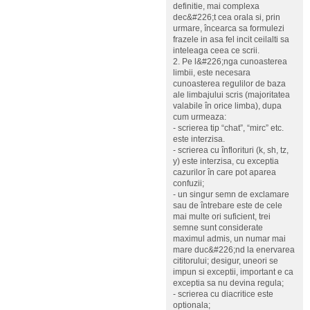
definitie, mai complexa
dec&#226;t cea orala si, prin
urmare, încearca sa formulezi
frazele in asa fel incit ceilalti sa
inteleaga ceea ce scrii.
2. Pe l&#226;nga cunoasterea
limbii, este necesara
cunoasterea regulilor de baza
ale limbajului scris (majoritatea
valabile în orice limba), dupa
cum urmeaza:
- scrierea tip “chat”, “mirc” etc.
este interzisa.
- scrierea cu înflorituri (k, sh, tz,
y) este interzisa, cu exceptia
cazurilor în care pot aparea
confuzii;
- un singur semn de exclamare
sau de întrebare este de cele
mai multe ori suficient, trei
semne sunt considerate
maximul admis, un numar mai
mare duc&#226;nd la enervarea
cititorului; desigur, uneori se
impun si exceptii, important e ca
exceptia sa nu devina regula;
- scrierea cu diacritice este
optionala;