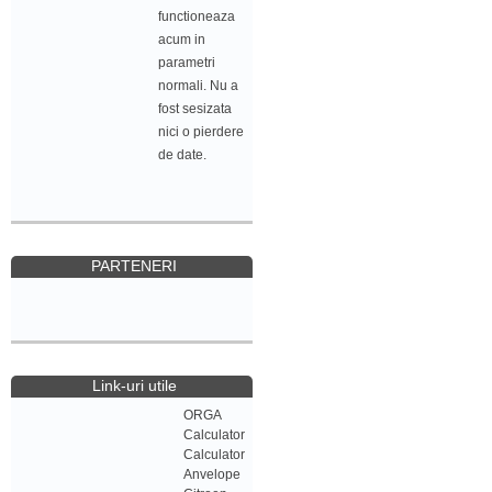
functioneaza
acum in
parametri
normali. Nu a
fost sesizata
nici o pierdere
de date.
PARTENERI
Link-uri utile
ORGA
Calculator
Calculator
Anvelope