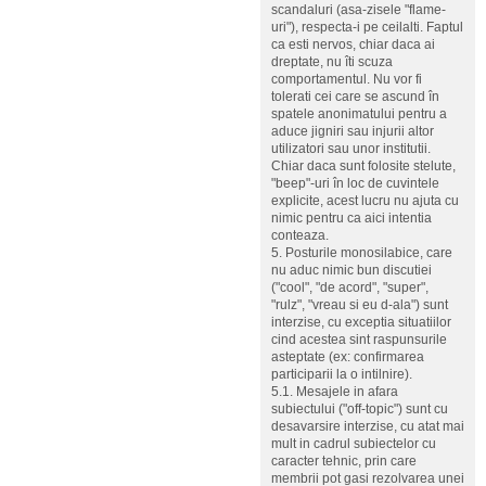
scandaluri (asa-zisele "flame-
uri"), respecta-i pe ceilalti. Faptul
ca esti nervos, chiar daca ai
dreptate, nu îti scuza
comportamentul. Nu vor fi
tolerati cei care se ascund în
spatele anonimatului pentru a
aduce jigniri sau injurii altor
utilizatori sau unor institutii.
Chiar daca sunt folosite stelute,
"beep"-uri în loc de cuvintele
explicite, acest lucru nu ajuta cu
nimic pentru ca aici intentia
conteaza.
5. Posturile monosilabice, care
nu aduc nimic bun discutiei
("cool", "de acord", "super",
"rulz", "vreau si eu d-ala") sunt
interzise, cu exceptia situatiilor
cind acestea sint raspunsurile
asteptate (ex: confirmarea
participarii la o intilnire).
5.1. Mesajele in afara
subiectului ("off-topic") sunt cu
desavarsire interzise, cu atat mai
mult in cadrul subiectelor cu
caracter tehnic, prin care
membrii pot gasi rezolvarea unei