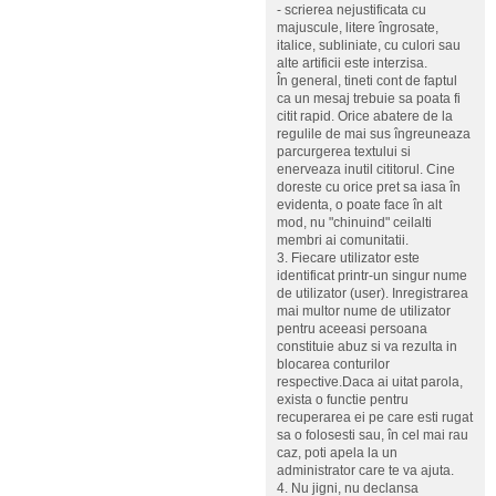
- scrierea nejustificata cu
majuscule, litere îngrosate,
italice, subliniate, cu culori sau
alte artificii este interzisa.
În general, tineti cont de faptul
ca un mesaj trebuie sa poata fi
citit rapid. Orice abatere de la
regulile de mai sus îngreuneaza
parcurgerea textului si
enerveaza inutil cititorul. Cine
doreste cu orice pret sa iasa în
evidenta, o poate face în alt
mod, nu "chinuind" ceilalti
membri ai comunitatii.
3. Fiecare utilizator este
identificat printr-un singur nume
de utilizator (user). Inregistrarea
mai multor nume de utilizator
pentru aceeasi persoana
constituie abuz si va rezulta in
blocarea conturilor
respective.Daca ai uitat parola,
exista o functie pentru
recuperarea ei pe care esti rugat
sa o folosesti sau, în cel mai rau
caz, poti apela la un
administrator care te va ajuta.
4. Nu jigni, nu declansa