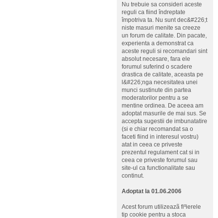
Nu trebuie sa consideri aceste
reguli ca fiind îndreptate
împotriva ta. Nu sunt dec&#226;t
niste masuri menite sa creeze
un forum de calitate. Din pacate,
experienta a demonstrat ca
aceste reguli si recomandari sint
absolut necesare, fara ele
forumul suferind o scadere
drastica de calitate, aceasta pe
l&#226;nga necesitatea unei
munci sustinute din partea
moderatorilor pentru a se
mentine ordinea. De aceea am
adoptat masurile de mai sus. Se
accepta sugestii de imbunatatire
(si e chiar recomandat sa o
faceti fiind in interesul vostru)
atat in ceea ce priveste
prezentul regulament cat si in
ceea ce priveste forumul sau
site-ul ca functionalitate sau
continut.
Adoptat la 01.06.2006
Acest forum utilizeazã fiºierele
tip cookie pentru a stoca