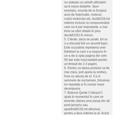
nu astepta ca ceilalti utilizatori
sa-ti ceara detaliile. Spre
exemplu, enunta de la început
anul de frabricatie, motorul,
codul motorului etc, fac&#226;nd
referire inclusiv la componentele
care nu-ti par importante, e mai
bine sa oferi detalii în plus
dec&#226;t în minus.
5. Citeste, daca se poate, tot ce
s-a discutat într-un anumit topic.
Este scuzabila repetarea unei
întrebari la care s-a raspuns în
ce-a de-a opta pagina din cele
50 dar este inacceptabil pentru
un thread de 2-3 pagini.
6. Pentru ca ideea postului sa fie
mai clara, poti apela la smilies,
însa nu abuza de ei. Ca si
semnele de exclamare, folosirea
lor repetata si în numar mare
deranjeaza.
7. Butonul Quote ("citeaza")
ajuta în momentul în care se
doreste citarea unui pasaj din alt
post (propriu sau
apartin&#226;nd altcuiva),
pentru a face referire la el. Acest