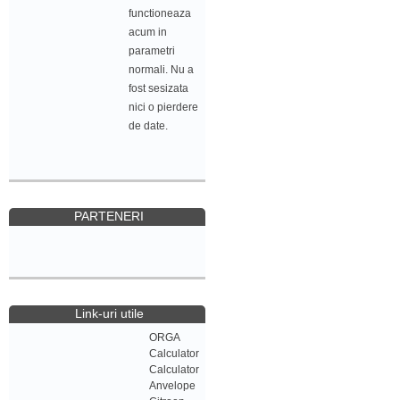
functioneaza
acum in
parametri
normali. Nu a
fost sesizata
nici o pierdere
de date.
PARTENERI
Link-uri utile
ORGA
Calculator
Calculator
Anvelope