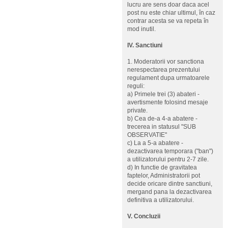
lucru are sens doar daca acel
post nu este chiar ultimul, în caz
contrar acesta se va repeta în
mod inutil.
IV. Sanctiuni
1. Moderatorii vor sanctiona
nerespectarea prezentului
regulament dupa urmatoarele
reguli:
a) Primele trei (3) abateri -
avertismente folosind mesaje
private.
b) Cea de-a 4-a abatere -
trecerea in statusul "SUB
OBSERVATIE"
c) La a 5-a abatere -
dezactivarea temporara ("ban")
a utilizatorului pentru 2-7 zile.
d) In functie de gravitatea
faptelor, Administratorii pot
decide oricare dintre sanctiuni,
mergand pana la dezactivarea
definitiva a utilizatorului.
V. Concluzii