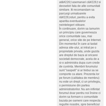
at&#226;t asemanari c&#226;t si
deosebiri fata de alte comunitati
similare. Iti recomandam sa
parcurgi urmatoarele
r&#226;nduri, pentru a evita
aparitia eventualelor
neintelegeri viitoare.
În continuare, dorim sa lamurim
un principiu care guverneaza
orice comunitate sau, mai
general, orice site de pe Internet.
Din momentul în care ai tastat
adresa site-ului, ai intrat pe o
proprietate privata, unde gazda
are dreptul de baza al oricarei
societati democrate, acela de a
si-o administra dupa cum crede
de cuviinta. Membrii forumului
sunt "oaspeti" si ar trebui sa se
comporte ca atare. Prezenta lor
pe forum (calitatea de membru)
nu este un drept, ci un privilegiu,
o permisiune din partea
administratorilor. Nu am infiintat
forumul doar pentru noi însine ci
dorim sa formam o comunitate
bazata pe oameni care respecta
regulile noastre, spre beneficiul