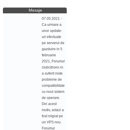
Mesaje
07.05.2021 -
Ca urmare a
unor update-
uri efectuate
pe serverul de
gazduire in 5
februarie
2021, Forumul
clubcitroen.ro
a suferit niste
probleme de
compatibilitate
cu noul sistem
de operare.
Din acest
motiv, astazi a
fost migrat pe
un VPS nou.
Forumul