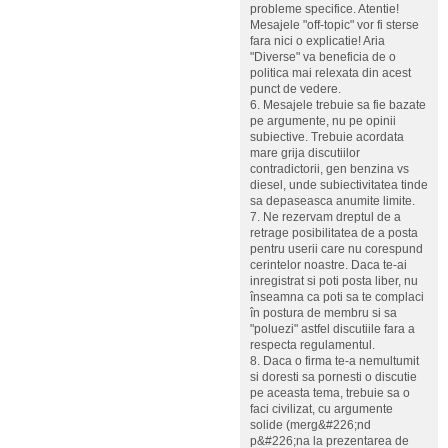
probleme specifice. Atentie!
Mesajele "off-topic" vor fi sterse
fara nici o explicatie! Aria
"Diverse" va beneficia de o
politica mai relexata din acest
punct de vedere.
6. Mesajele trebuie sa fie bazate
pe argumente, nu pe opinii
subiective. Trebuie acordata
mare grija discutiilor
contradictorii, gen benzina vs
diesel, unde subiectivitatea tinde
sa depaseasca anumite limite.
7. Ne rezervam dreptul de a
retrage posibilitatea de a posta
pentru userii care nu corespund
cerintelor noastre. Daca te-ai
inregistrat si poti posta liber, nu
înseamna ca poti sa te complaci
în postura de membru si sa
"poluezi" astfel discutiile fara a
respecta regulamentul.
8. Daca o firma te-a nemultumit
si doresti sa pornesti o discutie
pe aceasta tema, trebuie sa o
faci civilizat, cu argumente
solide (merg&#226;nd
p&#226;na la prezentarea de