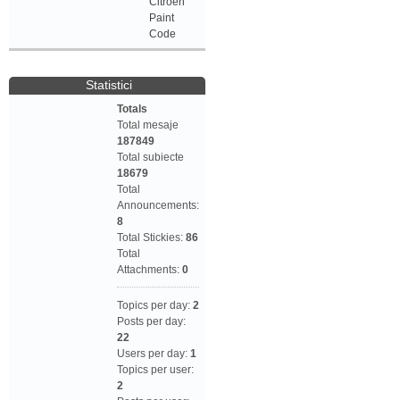
Citroen
Paint
Code
Statistici
Totals
Total mesaje
187849
Total subiecte
18679
Total
Announcements:
8
Total Stickies:
86
Total
Attachments:
0
Topics per day:
2
Posts per day:
22
Users per day:
1
Topics per user:
2