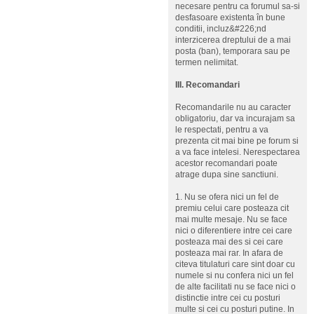
necesare pentru ca forumul sa-si
desfasoare existenta în bune
conditii, incluz&#226;nd
interzicerea dreptului de a mai
posta (ban), temporara sau pe
termen nelimitat.
III. Recomandari
Recomandarile nu au caracter
obligatoriu, dar va incurajam sa
le respectati, pentru a va
prezenta cit mai bine pe forum si
a va face intelesi. Nerespectarea
acestor recomandari poate
atrage dupa sine sanctiuni.
1. Nu se ofera nici un fel de
premiu celui care posteaza cit
mai multe mesaje. Nu se face
nici o diferentiere intre cei care
posteaza mai des si cei care
posteaza mai rar. In afara de
citeva titulaturi care sint doar cu
numele si nu confera nici un fel
de alte facilitati nu se face nici o
distinctie intre cei cu posturi
multe si cei cu posturi putine. In