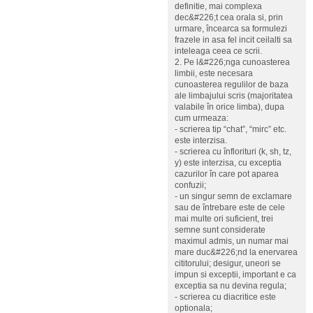
definitie, mai complexa
dec&#226;t cea orala si, prin
urmare, încearca sa formulezi
frazele in asa fel incit ceilalti sa
inteleaga ceea ce scrii.
2. Pe l&#226;nga cunoasterea
limbii, este necesara
cunoasterea regulilor de baza
ale limbajului scris (majoritatea
valabile în orice limba), dupa
cum urmeaza:
- scrierea tip “chat”, “mirc” etc.
este interzisa.
- scrierea cu înflorituri (k, sh, tz,
y) este interzisa, cu exceptia
cazurilor în care pot aparea
confuzii;
- un singur semn de exclamare
sau de întrebare este de cele
mai multe ori suficient, trei
semne sunt considerate
maximul admis, un numar mai
mare duc&#226;nd la enervarea
cititorului; desigur, uneori se
impun si exceptii, important e ca
exceptia sa nu devina regula;
- scrierea cu diacritice este
optionala;