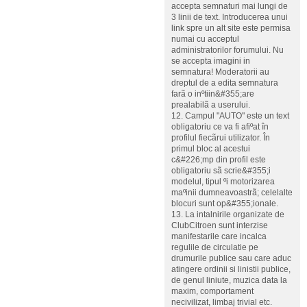
accepta semnaturi mai lungi de
3 linii de text. Introducerea unui
link spre un alt site este permisa
numai cu acceptul
administratorilor forumului. Nu
se accepta imagini in
semnatura! Moderatorii au
dreptul de a edita semnatura
farã o inºtiin&#355;are
prealabilã a userului.
12. Campul "AUTO" este un text
obligatoriu ce va fi afiºat în
profilul fiecãrui utilizator. În
primul bloc al acestui
c&#226;mp din profil este
obligatoriu sã scrie&#355;i
modelul, tipul ºi motorizarea
maºinii dumneavoastrã; celelalte
blocuri sunt op&#355;ionale.
13. La intalnirile organizate de
ClubCitroen sunt interzise
manifestarile care incalca
regulile de circulatie pe
drumurile publice sau care aduc
atingere ordinii si linistii publice,
de genul liniute, muzica data la
maxim, comportament
necivilizat, limbaj trivial etc.