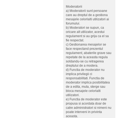
Moderatorii
a) Moderatorii sunt persoane
care au dreptul de a gestiona
mesajele celorlalti utilizatori ai
forumului.
b) Moderatori se supun, ca
oricare alt utilizator, acestui
regulament si au grija ca el sa
fie respectat.
c) Gestionarea mesajelor se
face respectand prezentul
regulament, abaterile grave sau
repetate de la aceasta regula
soldandu-se cu retragerea
dreptului de a modera.
d) Functia de moderator nu
implica privilegii ci
responsabilitati. Functia de
moderator implica posibilitatea
de a edita, muta, sterge sau
bloca mesajele celorlalti
utilizatori.
e) Functia de moderator este
propusa si acordata doar de
catre administratori si nimeni nu
poate interveni in privinta
aceasta.