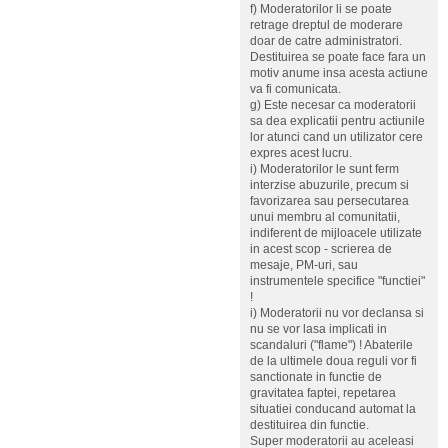
f) Moderatorilor li se poate
retrage dreptul de moderare
doar de catre administratori.
Destituirea se poate face fara un
motiv anume insa acesta actiune
va fi comunicata.
g) Este necesar ca moderatorii
sa dea explicatii pentru actiunile
lor atunci cand un utilizator cere
expres acest lucru.
i) Moderatorilor le sunt ferm
interzise abuzurile, precum si
favorizarea sau persecutarea
unui membru al comunitatii,
indiferent de mijloacele utilizate
in acest scop - scrierea de
mesaje, PM-uri, sau
instrumentele specifice "functiei"
!
i) Moderatorii nu vor declansa si
nu se vor lasa implicati in
scandaluri ("flame") ! Abaterile
de la ultimele doua reguli vor fi
sanctionate in functie de
gravitatea faptei, repetarea
situatiei conducand automat la
destituirea din functie.
Super moderatorii au aceleasi