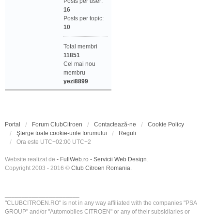
Posts per user:
16
Posts per topic:
10
Total membri
11851
Cel mai nou
membru
yezi8899
Portal
Forum ClubCitroen
Contactează-ne
Cookie Policy
Şterge toate cookie-urile forumului
Reguli
Ora este UTC+02:00 UTC+2
Website realizat de
- FullWeb.ro - Servicii Web Design
.
Copyright 2003 - 2016 ©
Club Citroen Romania
.
______________________
"CLUBCITROEN.RO" is not in any way affiliated with the companies "PSA
GROUP" and/or "Automobiles CITROEN" or any of their subsidiaries or