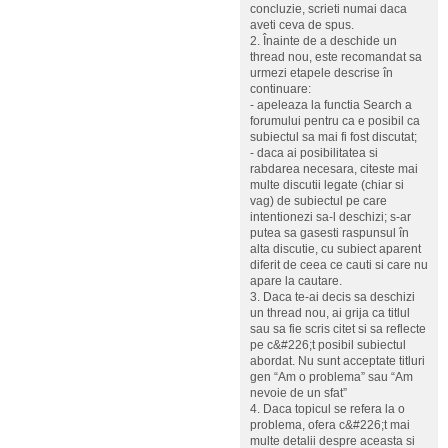
concluzie, scrieti numai daca
aveti ceva de spus.
2. Înainte de a deschide un
thread nou, este recomandat sa
urmezi etapele descrise în
continuare:
- apeleaza la functia Search a
forumului pentru ca e posibil ca
subiectul sa mai fi fost discutat;
- daca ai posibilitatea si
rabdarea necesara, citeste mai
multe discutii legate (chiar si
vag) de subiectul pe care
intentionezi sa-l deschizi; s-ar
putea sa gasesti raspunsul în
alta discutie, cu subiect aparent
diferit de ceea ce cauti si care nu
apare la cautare.
3. Daca te-ai decis sa deschizi
un thread nou, ai grija ca titlul
sau sa fie scris citet si sa reflecte
pe c&#226;t posibil subiectul
abordat. Nu sunt acceptate titluri
gen “Am o problema” sau “Am
nevoie de un sfat”
4. Daca topicul se refera la o
problema, ofera c&#226;t mai
multe detalii despre aceasta si