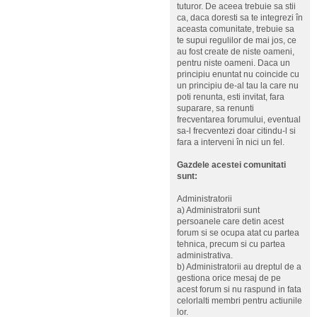
tuturor. De aceea trebuie sa stii
ca, daca doresti sa te integrezi în
aceasta comunitate, trebuie sa
te supui regulilor de mai jos, ce
au fost create de niste oameni,
pentru niste oameni. Daca un
principiu enuntat nu coincide cu
un principiu de-al tau la care nu
poti renunta, esti invitat, fara
suparare, sa renunti
frecventarea forumului, eventual
sa-l frecventezi doar citindu-l si
fara a interveni în nici un fel.
Gazdele acestei comunitati
sunt:
Administratorii
a) Administratorii sunt
persoanele care detin acest
forum si se ocupa atat cu partea
tehnica, precum si cu partea
administrativa.
b) Administratorii au dreptul de a
gestiona orice mesaj de pe
acest forum si nu raspund in fata
celorlalti membri pentru actiunile
lor.