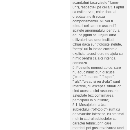
scandaluri (asa-zisele "flame-
uri"), respecta-i pe ceilalti. Faptul
ca esti nervos, chiar daca ai
dreptate, nu îti scuza
comportamentul. Nu vor fi
tolerati cei care se ascund în
spatele anonimatului pentru a
aduce jigniri sau injurii altor
utilizatori sau unor institutii.
Chiar daca sunt folosite stelute,
"beep"-uri în loc de cuvintele
explicite, acest lucru nu ajuta cu
nimic pentru ca aici intentia
conteaza.
5. Posturile monosilabice, care
nu aduc nimic bun discutiei
("cool", "de acord", "super",
"rulz", "vreau si eu d-ala") sunt
interzise, cu exceptia situatiilor
cind acestea sint raspunsurile
asteptate (ex: confirmarea
participarii la o intilnire).
5.1. Mesajele in afara
subiectului ("off-topic") sunt cu
desavarsire interzise, cu atat mai
mult in cadrul subiectelor cu
caracter tehnic, prin care
membrii pot gasi rezolvarea unei