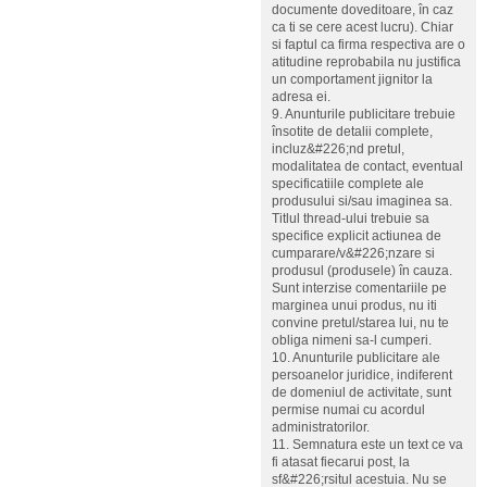
documente doveditoare, în caz
ca ti se cere acest lucru). Chiar
si faptul ca firma respectiva are o
atitudine reprobabila nu justifica
un comportament jignitor la
adresa ei.
9. Anunturile publicitare trebuie
însotite de detalii complete,
incluz&#226;nd pretul,
modalitatea de contact, eventual
specificatiile complete ale
produsului si/sau imaginea sa.
Titlul thread-ului trebuie sa
specifice explicit actiunea de
cumparare/v&#226;nzare si
produsul (produsele) în cauza.
Sunt interzise comentariile pe
marginea unui produs, nu iti
convine pretul/starea lui, nu te
obliga nimeni sa-l cumperi.
10. Anunturile publicitare ale
persoanelor juridice, indiferent
de domeniul de activitate, sunt
permise numai cu acordul
administratorilor.
11. Semnatura este un text ce va
fi atasat fiecarui post, la
sf&#226;rsitul acestuia. Nu se