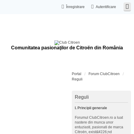
Înregistrare
Autentificare
Comunitatea pasionaţilor de Citroën din România
Portal
Forum ClubCitroen
Reguli
Reguli
I. Principii generale
Forumul ClubCitroen.ro a luat
nastere din munca unor
entuziasti, pasionati de marca
Citroën, exist&#226;nd