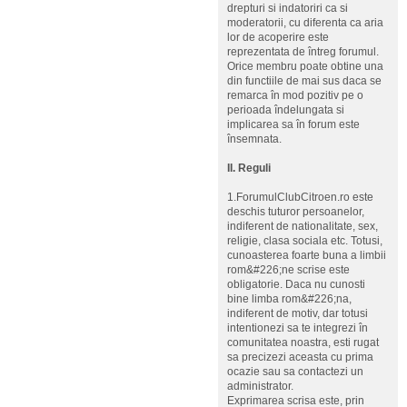
drepturi si indatoriri ca si
moderatorii, cu diferenta ca aria
lor de acoperire este
reprezentata de întreg forumul.
Orice membru poate obtine una
din functiile de mai sus daca se
remarca în mod pozitiv pe o
perioada îndelungata si
implicarea sa în forum este
însemnata.
II. Reguli
1.ForumulClubCitroen.ro este
deschis tuturor persoanelor,
indiferent de nationalitate, sex,
religie, clasa sociala etc. Totusi,
cunoasterea foarte buna a limbii
rom&#226;ne scrise este
obligatorie. Daca nu cunosti
bine limba rom&#226;na,
indiferent de motiv, dar totusi
intentionezi sa te integrezi în
comunitatea noastra, esti rugat
sa precizezi aceasta cu prima
ocazie sau sa contactezi un
administrator.
Exprimarea scrisa este, prin