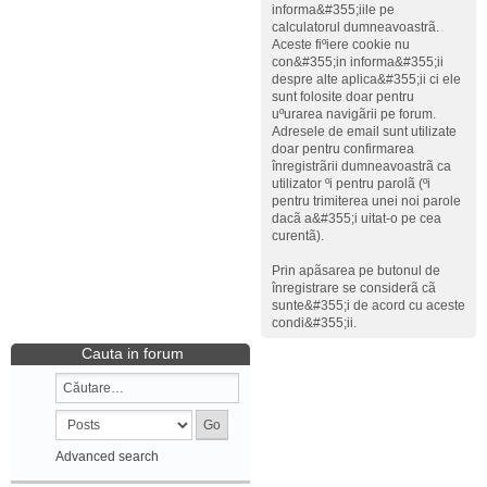
informa&#355;iile pe
calculatorul dumneavoastrã.
Aceste fiºiere cookie nu
con&#355;in informa&#355;ii
despre alte aplica&#355;ii ci ele
sunt folosite doar pentru
uºurarea navigãrii pe forum.
Adresele de email sunt utilizate
doar pentru confirmarea
înregistrãrii dumneavoastrã ca
utilizator ºi pentru parolã (ºi
pentru trimiterea unei noi parole
dacã a&#355;i uitat-o pe cea
curentã).
Prin apãsarea pe butonul de
înregistrare se considerã cã
sunte&#355;i de acord cu aceste
condi&#355;ii.
Cauta in forum
Advanced search