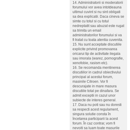
14. Administratorii si moderatorii
forumului vor avea intotdeauna
ultimul cuvint si nu sint obligati
sa dea explicatii. Daca cineva se
simte cu totul si cu totul
nedreptatit sau abuzat este rugat
sa trimita un email
administratorilor forumului si va
fi tratat cu toata atentia cuvenita.
15. Nu sunt acceptate discutiile
explicite privind promovarea
oricarui tip de activitate ilegala
sau imorala (warez, pornografie,
xenofobie, rasism etc).
16. Se recomanda mentinerea
discutiilor in cadrul obiectivului
principal al acestui forum,
masinile Citroen. Vor fi
descurajate in mare masura
discutiile total pe dinafara. Se
admit exceptii in cazul unor
subiecte de interes general.
17. Daca nu poti sau nu doresti
sa respecti acest regulament,
singura solutie consta în
încetarea participarii la acest
forum. În caz contrar, vom fi
nevoiti sa luam toate masurile