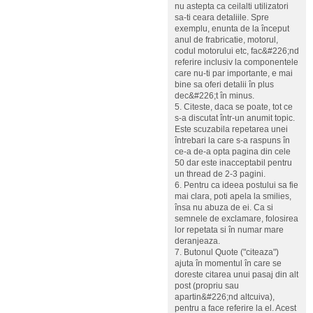
nu astepta ca ceilalti utilizatori
sa-ti ceara detaliile. Spre
exemplu, enunta de la început
anul de frabricatie, motorul,
codul motorului etc, fac&#226;nd
referire inclusiv la componentele
care nu-ti par importante, e mai
bine sa oferi detalii în plus
dec&#226;t în minus.
5. Citeste, daca se poate, tot ce
s-a discutat într-un anumit topic.
Este scuzabila repetarea unei
întrebari la care s-a raspuns în
ce-a de-a opta pagina din cele
50 dar este inacceptabil pentru
un thread de 2-3 pagini.
6. Pentru ca ideea postului sa fie
mai clara, poti apela la smilies,
însa nu abuza de ei. Ca si
semnele de exclamare, folosirea
lor repetata si în numar mare
deranjeaza.
7. Butonul Quote ("citeaza")
ajuta în momentul în care se
doreste citarea unui pasaj din alt
post (propriu sau
apartin&#226;nd altcuiva),
pentru a face referire la el. Acest