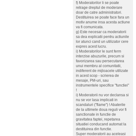
f) Moderatorilor li se poate
retrage dreptul de moderare
doar de catre administratori.
Destituirea se poate face fara un
motiv anume insa acesta actiune
va fi comunicata.
g) Este necesar ca moderatorii
sa dea explicatii pentru actiunile
lor atunci cand un utilizator cere
expres acest lucru.
i) Moderatorilor le sunt ferm
interzise abuzurile, precum si
favorizarea sau persecutarea
unui membru al comunitatii,
indiferent de mijloacele utilizate
in acest scop - scrierea de
mesaje, PM-uri, sau
instrumentele specifice "functiei"
!
i) Moderatorii nu vor declansa si
nu se vor lasa implicati in
scandaluri ("flame") ! Abaterile
de la ultimele doua reguli vor fi
sanctionate in functie de
gravitatea faptei, repetarea
situatiei conducand automat la
destituirea din functie.
Super moderatorii au aceleasi