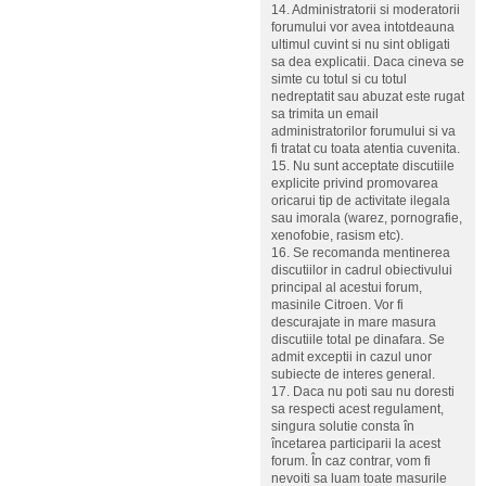
14. Administratorii si moderatorii
forumului vor avea intotdeauna
ultimul cuvint si nu sint obligati
sa dea explicatii. Daca cineva se
simte cu totul si cu totul
nedreptatit sau abuzat este rugat
sa trimita un email
administratorilor forumului si va
fi tratat cu toata atentia cuvenita.
15. Nu sunt acceptate discutiile
explicite privind promovarea
oricarui tip de activitate ilegala
sau imorala (warez, pornografie,
xenofobie, rasism etc).
16. Se recomanda mentinerea
discutiilor in cadrul obiectivului
principal al acestui forum,
masinile Citroen. Vor fi
descurajate in mare masura
discutiile total pe dinafara. Se
admit exceptii in cazul unor
subiecte de interes general.
17. Daca nu poti sau nu doresti
sa respecti acest regulament,
singura solutie consta în
încetarea participarii la acest
forum. În caz contrar, vom fi
nevoiti sa luam toate masurile