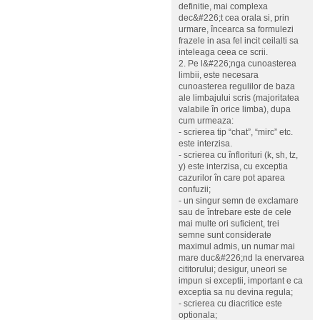
definitie, mai complexa
dec&#226;t cea orala si, prin
urmare, încearca sa formulezi
frazele in asa fel incit ceilalti sa
inteleaga ceea ce scrii.
2. Pe l&#226;nga cunoasterea
limbii, este necesara
cunoasterea regulilor de baza
ale limbajului scris (majoritatea
valabile în orice limba), dupa
cum urmeaza:
- scrierea tip “chat”, “mirc” etc.
este interzisa.
- scrierea cu înflorituri (k, sh, tz,
y) este interzisa, cu exceptia
cazurilor în care pot aparea
confuzii;
- un singur semn de exclamare
sau de întrebare este de cele
mai multe ori suficient, trei
semne sunt considerate
maximul admis, un numar mai
mare duc&#226;nd la enervarea
cititorului; desigur, uneori se
impun si exceptii, important e ca
exceptia sa nu devina regula;
- scrierea cu diacritice este
optionala;