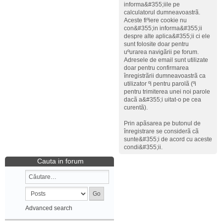
informa&#355;iile pe
calculatorul dumneavoastrã.
Aceste fiºiere cookie nu
con&#355;in informa&#355;ii
despre alte aplica&#355;ii ci ele
sunt folosite doar pentru
uºurarea navigãrii pe forum.
Adresele de email sunt utilizate
doar pentru confirmarea
înregistrãrii dumneavoastrã ca
utilizator ºi pentru parolã (ºi
pentru trimiterea unei noi parole
dacã a&#355;i uitat-o pe cea
curentã).
Prin apãsarea pe butonul de
înregistrare se considerã cã
sunte&#355;i de acord cu aceste
condi&#355;ii.
Cauta in forum
Advanced search