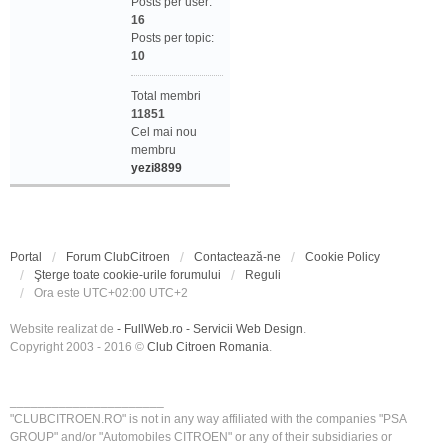
Posts per user:
16
Posts per topic:
10
Total membri
11851
Cel mai nou
membru
yezi8899
Portal
Forum ClubCitroen
Contactează-ne
Cookie Policy
Şterge toate cookie-urile forumului
Reguli
Ora este UTC+02:00 UTC+2
Website realizat de
- FullWeb.ro - Servicii Web Design
.
Copyright 2003 - 2016 ©
Club Citroen Romania
.
______________________
"CLUBCITROEN.RO" is not in any way affiliated with the companies "PSA
GROUP" and/or "Automobiles CITROEN" or any of their subsidiaries or