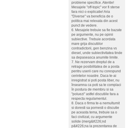
probleme specifice. Atentie!
Mesajele "off-topic" vor fi sterse
fara nici o explicatie! Aria
"Diverse" va beneficia de o
politica mai relexata din acest
punct de vedere.
6. Mesajele trebuie sa fie bazate
pe argumente, nu pe opinii
subiective. Trebuie acordata
mare grija discutiilor
contradictorii, gen benzina vs
diesel, unde subiectivitatea tinde
sa depaseasca anumite limite.
7. Ne rezervam dreptul de a
retrage posibilitatea de a posta
pentru userii care nu corespund
cerintelor noastre. Daca te-ai
inregistrat si poti posta liber, nu
înseamna ca poti sa te complaci
în postura de membru si sa
"poluezi" astfel discutiile fara a
respecta regulamentul.
8. Daca o firma te-a nemultumit
si doresti sa pornesti o discutie
pe aceasta tema, trebuie sa o
faci civilizat, cu argumente
solide (merg&#226;nd
p&#226;na la prezentarea de