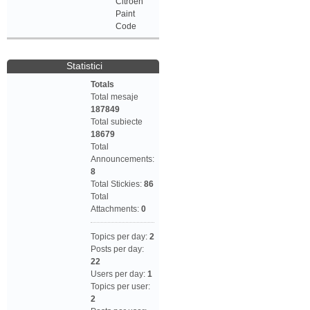
Citroen
Paint
Code
Statistici
Totals
Total mesaje
187849
Total subiecte
18679
Total
Announcements:
8
Total Stickies:
86
Total
Attachments:
0
Topics per day:
2
Posts per day:
22
Users per day:
1
Topics per user:
2