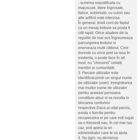
- scrierea nejustificata cu
majuscule, litere îngrosate,
italice, subliniate, cu culori sau
alte artificii este interzisa.
În general, tineti cont de faptul
ca un mesaj trebuie sa poata fi
citit rapid. Orice abatere de la
regulile de mai sus îngreuneaza
parcurgerea textului si
enerveaza inutil cititorul. Cine
doreste cu orice pret sa iasa în
evidenta, o poate face în alt
mod, nu "chinuind" ceilalti
membri ai comunitatii.
3. Fiecare utilizator este
identificat printr-un singur nume
de utilizator (user). Inregistrarea
mai multor nume de utilizator
pentru aceeasi persoana
constituie abuz si va rezulta in
blocarea conturilor
respective.Daca ai uitat parola,
exista o functie pentru
recuperarea ei pe care esti rugat
sa o folosesti sau, în cel mai rau
caz, poti apela la un
administrator care te va ajuta.
4. Nu jigni, nu declansa