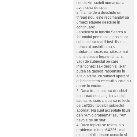
concluzie, scrieti numai daca
aveti ceva de spus.
2. Înainte de a deschide un
thread nou, este recomandat sa
urmezi etapele descrise în
continuare:
- apeleaza la functia Search a
forumului pentru ca e posibil ca
subiectul sa mai fi fost discutat;
- daca ai posibilitatea si
rabdarea necesara, citeste mai
multe discutii legate (chiar si
vag) de subiectul pe care
intentionezi sa-l deschizi; s-ar
putea sa gasesti raspunsul în
alta discutie, cu subiect aparent
diferit de ceea ce cauti si care nu
apare la cautare.
3. Daca te-ai decis sa deschizi
un thread nou, ai grija ca titlul
sau sa fie scris citet si sa reflecte
pe c&#226;t posibil subiectul
abordat. Nu sunt acceptate titluri
gen “Am o problema” sau “Am
nevoie de un sfat”
4. Daca topicul se refera la o
problema, ofera c&#226;t mai
multe detalii despre aceasta si