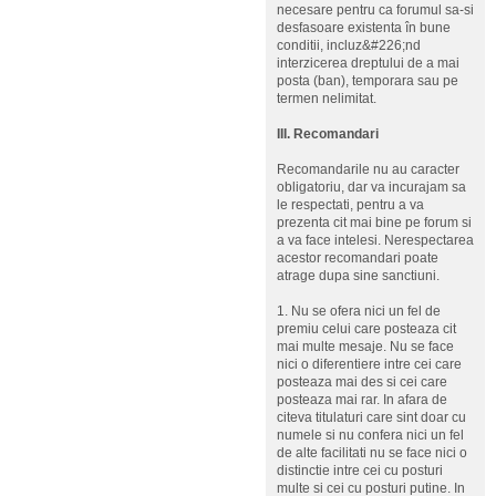
necesare pentru ca forumul sa-si
desfasoare existenta în bune
conditii, incluz&#226;nd
interzicerea dreptului de a mai
posta (ban), temporara sau pe
termen nelimitat.
III. Recomandari
Recomandarile nu au caracter
obligatoriu, dar va incurajam sa
le respectati, pentru a va
prezenta cit mai bine pe forum si
a va face intelesi. Nerespectarea
acestor recomandari poate
atrage dupa sine sanctiuni.
1. Nu se ofera nici un fel de
premiu celui care posteaza cit
mai multe mesaje. Nu se face
nici o diferentiere intre cei care
posteaza mai des si cei care
posteaza mai rar. In afara de
citeva titulaturi care sint doar cu
numele si nu confera nici un fel
de alte facilitati nu se face nici o
distinctie intre cei cu posturi
multe si cei cu posturi putine. In