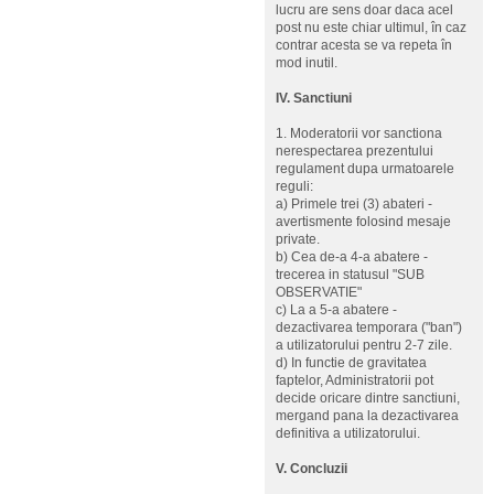
lucru are sens doar daca acel
post nu este chiar ultimul, în caz
contrar acesta se va repeta în
mod inutil.
IV. Sanctiuni
1. Moderatorii vor sanctiona
nerespectarea prezentului
regulament dupa urmatoarele
reguli:
a) Primele trei (3) abateri -
avertismente folosind mesaje
private.
b) Cea de-a 4-a abatere -
trecerea in statusul "SUB
OBSERVATIE"
c) La a 5-a abatere -
dezactivarea temporara ("ban")
a utilizatorului pentru 2-7 zile.
d) In functie de gravitatea
faptelor, Administratorii pot
decide oricare dintre sanctiuni,
mergand pana la dezactivarea
definitiva a utilizatorului.
V. Concluzii