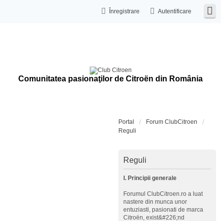
Înregistrare
Autentificare
Comunitatea pasionaţilor de Citroën din România
Portal
Forum ClubCitroen
Reguli
Reguli
I. Principii generale
Forumul ClubCitroen.ro a luat
nastere din munca unor
entuziasti, pasionati de marca
Citroën, exist&#226;nd