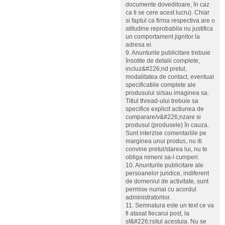
documente doveditoare, în caz
ca ti se cere acest lucru). Chiar
si faptul ca firma respectiva are o
atitudine reprobabila nu justifica
un comportament jignitor la
adresa ei.
9. Anunturile publicitare trebuie
însotite de detalii complete,
incluz&#226;nd pretul,
modalitatea de contact, eventual
specificatiile complete ale
produsului si/sau imaginea sa.
Titlul thread-ului trebuie sa
specifice explicit actiunea de
cumparare/v&#226;nzare si
produsul (produsele) în cauza.
Sunt interzise comentariile pe
marginea unui produs, nu iti
convine pretul/starea lui, nu te
obliga nimeni sa-l cumperi.
10. Anunturile publicitare ale
persoanelor juridice, indiferent
de domeniul de activitate, sunt
permise numai cu acordul
administratorilor.
11. Semnatura este un text ce va
fi atasat fiecarui post, la
sf&#226;rsitul acestuia. Nu se