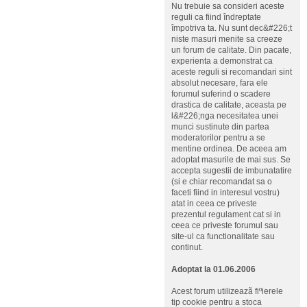
Nu trebuie sa consideri aceste
reguli ca fiind îndreptate
împotriva ta. Nu sunt dec&#226;t
niste masuri menite sa creeze
un forum de calitate. Din pacate,
experienta a demonstrat ca
aceste reguli si recomandari sint
absolut necesare, fara ele
forumul suferind o scadere
drastica de calitate, aceasta pe
l&#226;nga necesitatea unei
munci sustinute din partea
moderatorilor pentru a se
mentine ordinea. De aceea am
adoptat masurile de mai sus. Se
accepta sugestii de imbunatatire
(si e chiar recomandat sa o
faceti fiind in interesul vostru)
atat in ceea ce priveste
prezentul regulament cat si in
ceea ce priveste forumul sau
site-ul ca functionalitate sau
continut.
Adoptat la 01.06.2006
Acest forum utilizeazã fiºierele
tip cookie pentru a stoca