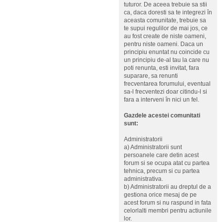
tuturor. De aceea trebuie sa stii
ca, daca doresti sa te integrezi în
aceasta comunitate, trebuie sa
te supui regulilor de mai jos, ce
au fost create de niste oameni,
pentru niste oameni. Daca un
principiu enuntat nu coincide cu
un principiu de-al tau la care nu
poti renunta, esti invitat, fara
suparare, sa renunti
frecventarea forumului, eventual
sa-l frecventezi doar citindu-l si
fara a interveni în nici un fel.
Gazdele acestei comunitati
sunt:
Administratorii
a) Administratorii sunt
persoanele care detin acest
forum si se ocupa atat cu partea
tehnica, precum si cu partea
administrativa.
b) Administratorii au dreptul de a
gestiona orice mesaj de pe
acest forum si nu raspund in fata
celorlalti membri pentru actiunile
lor.