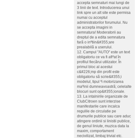
accepta semnaturi mai lungi de
3 linii de text. Introducerea unui
link spre un alt site este permisa
numai cu acceptul
administratorilor forumului. Nu
se accepta imagini in
semnatura! Moderatorii au
dreptul de a edita semnatura
farã o inºtiin&#355;are
prealabilã a userului.
12. Campul "AUTO" este un text
obligatoriu ce va fi afiºat în
profilul fiecãrui utilizator. În
primul bloc al acestui
c&#226;mp din profil este
obligatoriu sã scrie&#355;i
modelul, tipul ºi motorizarea
maºinii dumneavoastrã; celelalte
blocuri sunt op&#355;ionale.
13. La intalnirile organizate de
ClubCitroen sunt interzise
manifestarile care incalca
regulile de circulatie pe
drumurile publice sau care aduc
atingere ordinii si linistii publice,
de genul liniute, muzica data la
maxim, comportament
necivilizat, limbaj trivial etc.