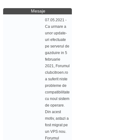
Mesaje
07.05.2021 -
Ca urmare a
unor update-
uri efectuate
pe serverul de
gazduire in 5
februarie
2021, Forumul
clubcitroen.ro
a suferit niste
probleme de
compatibilitate
cu noul sistem
de operare.
Din acest
motiv, astazi a
fost migrat pe
un VPS nou.
Forumul