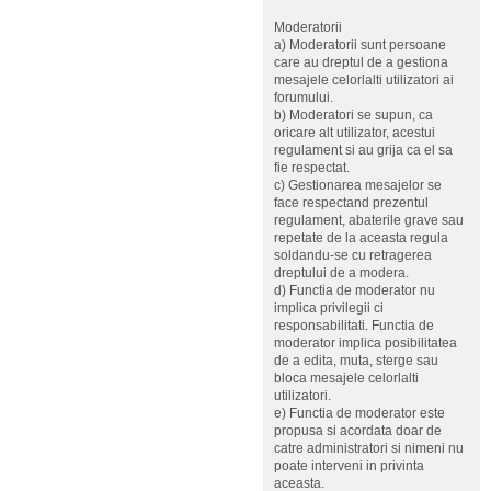
Moderatorii
a) Moderatorii sunt persoane
care au dreptul de a gestiona
mesajele celorlalti utilizatori ai
forumului.
b) Moderatori se supun, ca
oricare alt utilizator, acestui
regulament si au grija ca el sa
fie respectat.
c) Gestionarea mesajelor se
face respectand prezentul
regulament, abaterile grave sau
repetate de la aceasta regula
soldandu-se cu retragerea
dreptului de a modera.
d) Functia de moderator nu
implica privilegii ci
responsabilitati. Functia de
moderator implica posibilitatea
de a edita, muta, sterge sau
bloca mesajele celorlalti
utilizatori.
e) Functia de moderator este
propusa si acordata doar de
catre administratori si nimeni nu
poate interveni in privinta
aceasta.