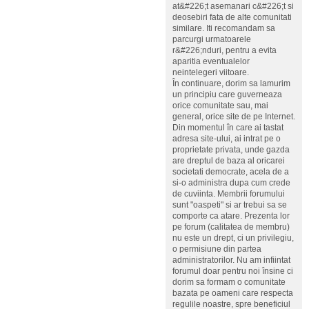
at&#226;t asemanari c&#226;t si
deosebiri fata de alte comunitati
similare. Iti recomandam sa
parcurgi urmatoarele
r&#226;nduri, pentru a evita
aparitia eventualelor
neintelegeri viitoare.
În continuare, dorim sa lamurim
un principiu care guverneaza
orice comunitate sau, mai
general, orice site de pe Internet.
Din momentul în care ai tastat
adresa site-ului, ai intrat pe o
proprietate privata, unde gazda
are dreptul de baza al oricarei
societati democrate, acela de a
si-o administra dupa cum crede
de cuviinta. Membrii forumului
sunt "oaspeti" si ar trebui sa se
comporte ca atare. Prezenta lor
pe forum (calitatea de membru)
nu este un drept, ci un privilegiu,
o permisiune din partea
administratorilor. Nu am infiintat
forumul doar pentru noi însine ci
dorim sa formam o comunitate
bazata pe oameni care respecta
regulile noastre, spre beneficiul