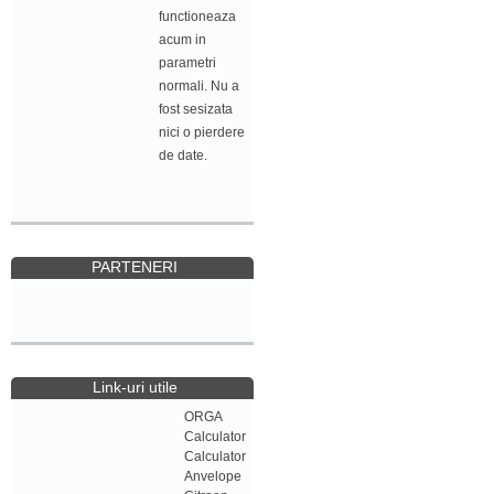
functioneaza
acum in
parametri
normali. Nu a
fost sesizata
nici o pierdere
de date.
PARTENERI
Link-uri utile
ORGA
Calculator
Calculator
Anvelope