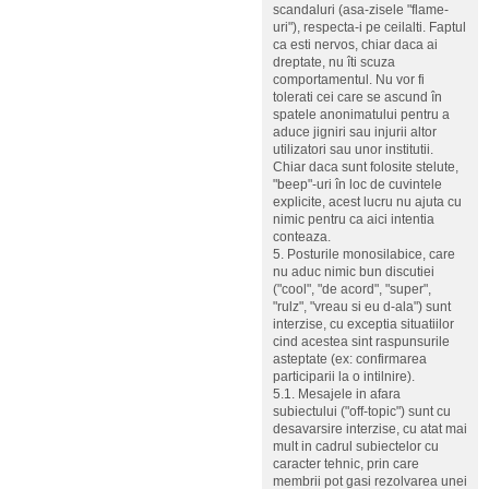
scandaluri (asa-zisele "flame-
uri"), respecta-i pe ceilalti. Faptul
ca esti nervos, chiar daca ai
dreptate, nu îti scuza
comportamentul. Nu vor fi
tolerati cei care se ascund în
spatele anonimatului pentru a
aduce jigniri sau injurii altor
utilizatori sau unor institutii.
Chiar daca sunt folosite stelute,
"beep"-uri în loc de cuvintele
explicite, acest lucru nu ajuta cu
nimic pentru ca aici intentia
conteaza.
5. Posturile monosilabice, care
nu aduc nimic bun discutiei
("cool", "de acord", "super",
"rulz", "vreau si eu d-ala") sunt
interzise, cu exceptia situatiilor
cind acestea sint raspunsurile
asteptate (ex: confirmarea
participarii la o intilnire).
5.1. Mesajele in afara
subiectului ("off-topic") sunt cu
desavarsire interzise, cu atat mai
mult in cadrul subiectelor cu
caracter tehnic, prin care
membrii pot gasi rezolvarea unei