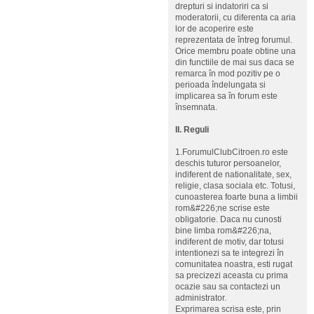
drepturi si indatoriri ca si
moderatorii, cu diferenta ca aria
lor de acoperire este
reprezentata de întreg forumul.
Orice membru poate obtine una
din functiile de mai sus daca se
remarca în mod pozitiv pe o
perioada îndelungata si
implicarea sa în forum este
însemnata.
II. Reguli
1.ForumulClubCitroen.ro este
deschis tuturor persoanelor,
indiferent de nationalitate, sex,
religie, clasa sociala etc. Totusi,
cunoasterea foarte buna a limbii
rom&#226;ne scrise este
obligatorie. Daca nu cunosti
bine limba rom&#226;na,
indiferent de motiv, dar totusi
intentionezi sa te integrezi în
comunitatea noastra, esti rugat
sa precizezi aceasta cu prima
ocazie sau sa contactezi un
administrator.
Exprimarea scrisa este, prin