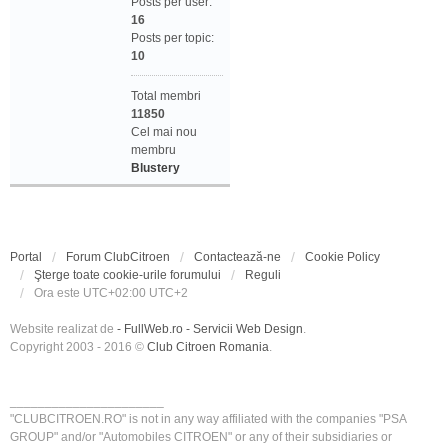
Posts per user:
16
Posts per topic:
10
Total membri
11850
Cel mai nou
membru
Blustery
Portal
Forum ClubCitroen
Contactează-ne
Cookie Policy
Şterge toate cookie-urile forumului
Reguli
Ora este UTC+02:00 UTC+2
Website realizat de
- FullWeb.ro - Servicii Web Design
.
Copyright 2003 - 2016 ©
Club Citroen Romania
.
______________________
"CLUBCITROEN.RO" is not in any way affiliated with the companies "PSA
GROUP" and/or "Automobiles CITROEN" or any of their subsidiaries or