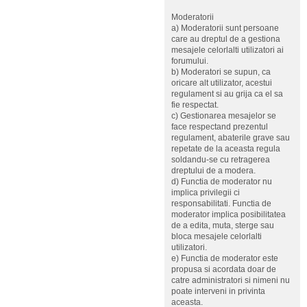
Moderatorii
a) Moderatorii sunt persoane
care au dreptul de a gestiona
mesajele celorlalti utilizatori ai
forumului.
b) Moderatori se supun, ca
oricare alt utilizator, acestui
regulament si au grija ca el sa
fie respectat.
c) Gestionarea mesajelor se
face respectand prezentul
regulament, abaterile grave sau
repetate de la aceasta regula
soldandu-se cu retragerea
dreptului de a modera.
d) Functia de moderator nu
implica privilegii ci
responsabilitati. Functia de
moderator implica posibilitatea
de a edita, muta, sterge sau
bloca mesajele celorlalti
utilizatori.
e) Functia de moderator este
propusa si acordata doar de
catre administratori si nimeni nu
poate interveni in privinta
aceasta.