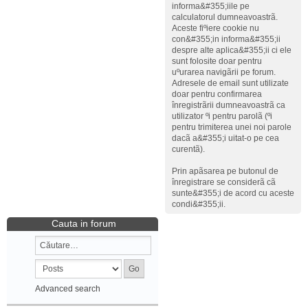
informa&#355;iile pe
calculatorul dumneavoastrã.
Aceste fiºiere cookie nu
con&#355;in informa&#355;ii
despre alte aplica&#355;ii ci ele
sunt folosite doar pentru
uºurarea navigãrii pe forum.
Adresele de email sunt utilizate
doar pentru confirmarea
înregistrãrii dumneavoastrã ca
utilizator ºi pentru parolã (ºi
pentru trimiterea unei noi parole
dacã a&#355;i uitat-o pe cea
curentã).
Prin apãsarea pe butonul de
înregistrare se considerã cã
sunte&#355;i de acord cu aceste
condi&#355;ii.
Cauta in forum
Advanced search