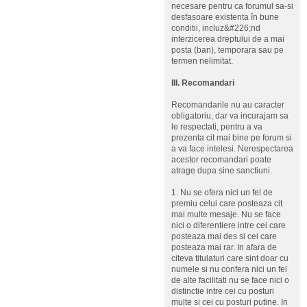
necesare pentru ca forumul sa-si
desfasoare existenta în bune
conditii, incluz&#226;nd
interzicerea dreptului de a mai
posta (ban), temporara sau pe
termen nelimitat.
III. Recomandari
Recomandarile nu au caracter
obligatoriu, dar va incurajam sa
le respectati, pentru a va
prezenta cit mai bine pe forum si
a va face intelesi. Nerespectarea
acestor recomandari poate
atrage dupa sine sanctiuni.
1. Nu se ofera nici un fel de
premiu celui care posteaza cit
mai multe mesaje. Nu se face
nici o diferentiere intre cei care
posteaza mai des si cei care
posteaza mai rar. In afara de
citeva titulaturi care sint doar cu
numele si nu confera nici un fel
de alte facilitati nu se face nici o
distinctie intre cei cu posturi
multe si cei cu posturi putine. In