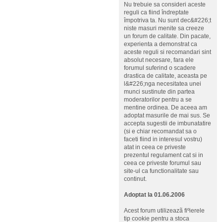
Nu trebuie sa consideri aceste
reguli ca fiind îndreptate
împotriva ta. Nu sunt dec&#226;t
niste masuri menite sa creeze
un forum de calitate. Din pacate,
experienta a demonstrat ca
aceste reguli si recomandari sint
absolut necesare, fara ele
forumul suferind o scadere
drastica de calitate, aceasta pe
l&#226;nga necesitatea unei
munci sustinute din partea
moderatorilor pentru a se
mentine ordinea. De aceea am
adoptat masurile de mai sus. Se
accepta sugestii de imbunatatire
(si e chiar recomandat sa o
faceti fiind in interesul vostru)
atat in ceea ce priveste
prezentul regulament cat si in
ceea ce priveste forumul sau
site-ul ca functionalitate sau
continut.
Adoptat la 01.06.2006
Acest forum utilizeazã fiºierele
tip cookie pentru a stoca