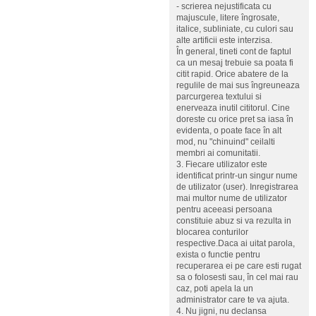
- scrierea nejustificata cu
majuscule, litere îngrosate,
italice, subliniate, cu culori sau
alte artificii este interzisa.
În general, tineti cont de faptul
ca un mesaj trebuie sa poata fi
citit rapid. Orice abatere de la
regulile de mai sus îngreuneaza
parcurgerea textului si
enerveaza inutil cititorul. Cine
doreste cu orice pret sa iasa în
evidenta, o poate face în alt
mod, nu "chinuind" ceilalti
membri ai comunitatii.
3. Fiecare utilizator este
identificat printr-un singur nume
de utilizator (user). Inregistrarea
mai multor nume de utilizator
pentru aceeasi persoana
constituie abuz si va rezulta in
blocarea conturilor
respective.Daca ai uitat parola,
exista o functie pentru
recuperarea ei pe care esti rugat
sa o folosesti sau, în cel mai rau
caz, poti apela la un
administrator care te va ajuta.
4. Nu jigni, nu declansa