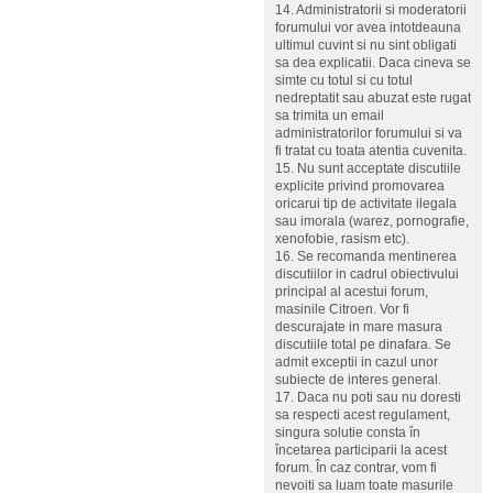
14. Administratorii si moderatorii
forumului vor avea intotdeauna
ultimul cuvint si nu sint obligati
sa dea explicatii. Daca cineva se
simte cu totul si cu totul
nedreptatit sau abuzat este rugat
sa trimita un email
administratorilor forumului si va
fi tratat cu toata atentia cuvenita.
15. Nu sunt acceptate discutiile
explicite privind promovarea
oricarui tip de activitate ilegala
sau imorala (warez, pornografie,
xenofobie, rasism etc).
16. Se recomanda mentinerea
discutiilor in cadrul obiectivului
principal al acestui forum,
masinile Citroen. Vor fi
descurajate in mare masura
discutiile total pe dinafara. Se
admit exceptii in cazul unor
subiecte de interes general.
17. Daca nu poti sau nu doresti
sa respecti acest regulament,
singura solutie consta în
încetarea participarii la acest
forum. În caz contrar, vom fi
nevoiti sa luam toate masurile