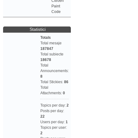
Citroen
Paint
Code
Statistici
Totals
Total mesaje
187847
Total subiecte
18678
Total
Announcements:
8
Total Stickies:
86
Total
Attachments:
0
Topics per day:
2
Posts per day:
22
Users per day:
1
Topics per user:
2