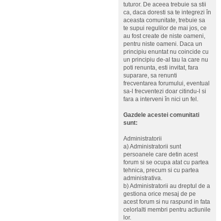
tuturor. De aceea trebuie sa stii
ca, daca doresti sa te integrezi în
aceasta comunitate, trebuie sa
te supui regulilor de mai jos, ce
au fost create de niste oameni,
pentru niste oameni. Daca un
principiu enuntat nu coincide cu
un principiu de-al tau la care nu
poti renunta, esti invitat, fara
suparare, sa renunti
frecventarea forumului, eventual
sa-l frecventezi doar citindu-l si
fara a interveni în nici un fel.
Gazdele acestei comunitati
sunt:
Administratorii
a) Administratorii sunt
persoanele care detin acest
forum si se ocupa atat cu partea
tehnica, precum si cu partea
administrativa.
b) Administratorii au dreptul de a
gestiona orice mesaj de pe
acest forum si nu raspund in fata
celorlalti membri pentru actiunile
lor.