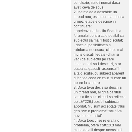
concluzie, scrieti numai daca
aveti ceva de spus.
2. Înainte de a deschide un
thread nou, este recomandat sa
urmezi etapele descrise în
continuare:
- apeleaza la functia Search a
forumului pentru ca e posibil ca
subiectul sa mai fi fost discutat;
- daca ai posibilitatea si
rabdarea necesara, citeste mai
multe discutii legate (chiar si
vag) de subiectul pe care
intentionezi sa-l deschizi; s-ar
putea sa gasesti raspunsul în
alta discutie, cu subiect aparent
diferit de ceea ce cauti si care nu
apare la cautare.
3. Daca te-ai decis sa deschizi
un thread nou, ai grija ca titlul
sau sa fie scris citet si sa reflecte
pe c&#226;t posibil subiectul
abordat. Nu sunt acceptate titluri
gen “Am o problema” sau “Am
nevoie de un sfat”
4. Daca topicul se refera la o
problema, ofera c&#226;t mai
multe detalii despre aceasta si