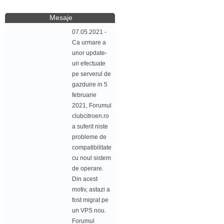
Mesaje
07.05.2021 -
Ca urmare a
unor update-
uri efectuate
pe serverul de
gazduire in 5
februarie
2021, Forumul
clubcitroen.ro
a suferit niste
probleme de
compatibilitate
cu noul sistem
de operare.
Din acest
motiv, astazi a
fost migrat pe
un VPS nou.
Forumul