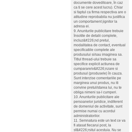
documente doveditoare, în caz
ca ti se cere acest lucru). Chiar
si faptul ca firma respectiva are o
atitudine reprobabila nu justifica
un comportament jignitor la
adresa ei.
9. Anunturile publicitare trebuie
însotite de detalii complete,
incluz&#226;nd pretul,
modalitatea de contact, eventual
specificatiile complete ale
produsului si/sau imaginea sa.
Titlul thread-ului trebuie sa
specifice explicit actiunea de
cumparare/v&#226;nzare si
produsul (produsele) în cauza.
Sunt interzise comentariile pe
marginea unui produs, nu iti
convine pretul/starea lui, nu te
obliga nimeni sa-l cumperi.
10. Anunturile publicitare ale
persoanelor juridice, indiferent
de domeniul de activitate, sunt
permise numai cu acordul
administratorilor.
11. Semnatura este un text ce va
fi atasat fiecarui post, la
sf&#226;rsitul acestuia. Nu se