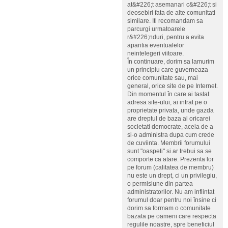
at&#226;t asemanari c&#226;t si
deosebiri fata de alte comunitati
similare. Iti recomandam sa
parcurgi urmatoarele
r&#226;nduri, pentru a evita
aparitia eventualelor
neintelegeri viitoare.
În continuare, dorim sa lamurim
un principiu care guverneaza
orice comunitate sau, mai
general, orice site de pe Internet.
Din momentul în care ai tastat
adresa site-ului, ai intrat pe o
proprietate privata, unde gazda
are dreptul de baza al oricarei
societati democrate, acela de a
si-o administra dupa cum crede
de cuviinta. Membrii forumului
sunt "oaspeti" si ar trebui sa se
comporte ca atare. Prezenta lor
pe forum (calitatea de membru)
nu este un drept, ci un privilegiu,
o permisiune din partea
administratorilor. Nu am infiintat
forumul doar pentru noi însine ci
dorim sa formam o comunitate
bazata pe oameni care respecta
regulile noastre, spre beneficiul