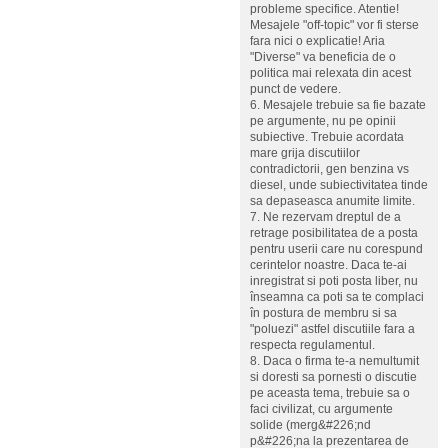
probleme specifice. Atentie!
Mesajele "off-topic" vor fi sterse
fara nici o explicatie! Aria
"Diverse" va beneficia de o
politica mai relexata din acest
punct de vedere.
6. Mesajele trebuie sa fie bazate
pe argumente, nu pe opinii
subiective. Trebuie acordata
mare grija discutiilor
contradictorii, gen benzina vs
diesel, unde subiectivitatea tinde
sa depaseasca anumite limite.
7. Ne rezervam dreptul de a
retrage posibilitatea de a posta
pentru userii care nu corespund
cerintelor noastre. Daca te-ai
inregistrat si poti posta liber, nu
înseamna ca poti sa te complaci
în postura de membru si sa
"poluezi" astfel discutiile fara a
respecta regulamentul.
8. Daca o firma te-a nemultumit
si doresti sa pornesti o discutie
pe aceasta tema, trebuie sa o
faci civilizat, cu argumente
solide (merg&#226;nd
p&#226;na la prezentarea de