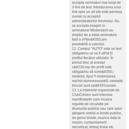
accepta semnaturi mai lungi de
3 linii de text. Introducerea unui
link spre un alt site este permisa
numai cu acceptul
administratorilor forumului. Nu
se accepta imagini in
semnatura! Moderatorii au
dreptul de a edita semnatura
farã o inºtiin&#355;are
prealabilã a userului.
12. Campul "AUTO" este un text
obligatoriu ce va fi afiºat în
profilul fiecãrui utilizator. În
primul bloc al acestui
c&#226;mp din profil este
obligatoriu sã scrie&#355;i
modelul, tipul ºi motorizarea
maºinii dumneavoastrã; celelalte
blocuri sunt op&#355;ionale.
13. La intalnirile organizate de
ClubCitroen sunt interzise
manifestarile care incalca
regulile de circulatie pe
drumurile publice sau care aduc
atingere ordinii si linistii publice,
de genul liniute, muzica data la
maxim, comportament
necivilizat, limbaj trivial etc.