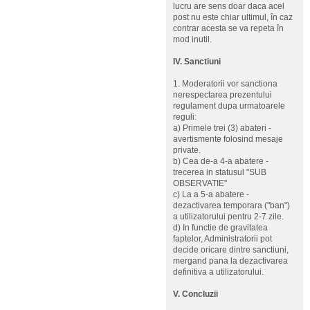
lucru are sens doar daca acel
post nu este chiar ultimul, în caz
contrar acesta se va repeta în
mod inutil.
IV. Sanctiuni
1. Moderatorii vor sanctiona
nerespectarea prezentului
regulament dupa urmatoarele
reguli:
a) Primele trei (3) abateri -
avertismente folosind mesaje
private.
b) Cea de-a 4-a abatere -
trecerea in statusul "SUB
OBSERVATIE"
c) La a 5-a abatere -
dezactivarea temporara ("ban")
a utilizatorului pentru 2-7 zile.
d) In functie de gravitatea
faptelor, Administratorii pot
decide oricare dintre sanctiuni,
mergand pana la dezactivarea
definitiva a utilizatorului.
V. Concluzii