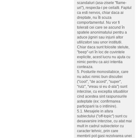
scandaluri (asa-zisele "flame-
uri"), respecta-i pe ceilalti. Faptul
ca esti nervos, chiar daca ai
dreptate, nu îti scuza
comportamentul. Nu vor fi
tolerati cei care se ascund în
spatele anonimatului pentru a
aduce jigniri sau injurii altor
utilizatori sau unor institutii.
Chiar daca sunt folosite stelute,
"beep"-uri în loc de cuvintele
explicite, acest lucru nu ajuta cu
nimic pentru ca aici intentia
conteaza.
5. Posturile monosilabice, care
nu aduc nimic bun discutiei
("cool", "de acord", "super",
"rulz", "vreau si eu d-ala") sunt
interzise, cu exceptia situatiilor
cind acestea sint raspunsurile
asteptate (ex: confirmarea
participarii la o intilnire).
5.1. Mesajele in afara
subiectului ("off-topic") sunt cu
desavarsire interzise, cu atat mai
mult in cadrul subiectelor cu
caracter tehnic, prin care
membrii pot gasi rezolvarea unei