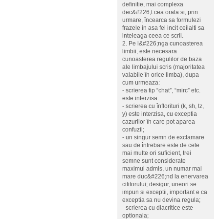
definitie, mai complexa
dec&#226;t cea orala si, prin
urmare, încearca sa formulezi
frazele in asa fel incit ceilalti sa
inteleaga ceea ce scrii.
2. Pe l&#226;nga cunoasterea
limbii, este necesara
cunoasterea regulilor de baza
ale limbajului scris (majoritatea
valabile în orice limba), dupa
cum urmeaza:
- scrierea tip “chat”, “mirc” etc.
este interzisa.
- scrierea cu înflorituri (k, sh, tz,
y) este interzisa, cu exceptia
cazurilor în care pot aparea
confuzii;
- un singur semn de exclamare
sau de întrebare este de cele
mai multe ori suficient, trei
semne sunt considerate
maximul admis, un numar mai
mare duc&#226;nd la enervarea
cititorului; desigur, uneori se
impun si exceptii, important e ca
exceptia sa nu devina regula;
- scrierea cu diacritice este
optionala;