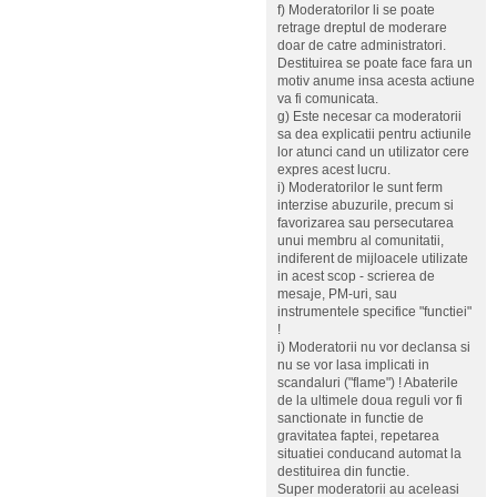
f) Moderatorilor li se poate
retrage dreptul de moderare
doar de catre administratori.
Destituirea se poate face fara un
motiv anume insa acesta actiune
va fi comunicata.
g) Este necesar ca moderatorii
sa dea explicatii pentru actiunile
lor atunci cand un utilizator cere
expres acest lucru.
i) Moderatorilor le sunt ferm
interzise abuzurile, precum si
favorizarea sau persecutarea
unui membru al comunitatii,
indiferent de mijloacele utilizate
in acest scop - scrierea de
mesaje, PM-uri, sau
instrumentele specifice "functiei"
!
i) Moderatorii nu vor declansa si
nu se vor lasa implicati in
scandaluri ("flame") ! Abaterile
de la ultimele doua reguli vor fi
sanctionate in functie de
gravitatea faptei, repetarea
situatiei conducand automat la
destituirea din functie.
Super moderatorii au aceleasi