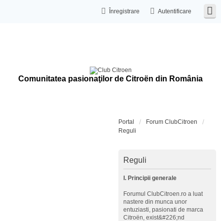
Înregistrare
Autentificare
Comunitatea pasionaţilor de Citroën din România
Portal
Forum ClubCitroen
Reguli
Reguli
I. Principii generale
Forumul ClubCitroen.ro a luat
nastere din munca unor
entuziasti, pasionati de marca
Citroën, exist&#226;nd