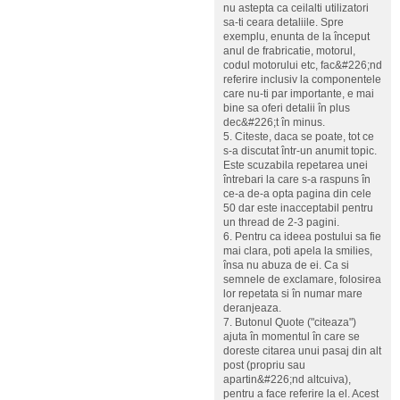
nu astepta ca ceilalti utilizatori
sa-ti ceara detaliile. Spre
exemplu, enunta de la început
anul de frabricatie, motorul,
codul motorului etc, fac&#226;nd
referire inclusiv la componentele
care nu-ti par importante, e mai
bine sa oferi detalii în plus
dec&#226;t în minus.
5. Citeste, daca se poate, tot ce
s-a discutat într-un anumit topic.
Este scuzabila repetarea unei
întrebari la care s-a raspuns în
ce-a de-a opta pagina din cele
50 dar este inacceptabil pentru
un thread de 2-3 pagini.
6. Pentru ca ideea postului sa fie
mai clara, poti apela la smilies,
însa nu abuza de ei. Ca si
semnele de exclamare, folosirea
lor repetata si în numar mare
deranjeaza.
7. Butonul Quote ("citeaza")
ajuta în momentul în care se
doreste citarea unui pasaj din alt
post (propriu sau
apartin&#226;nd altcuiva),
pentru a face referire la el. Acest