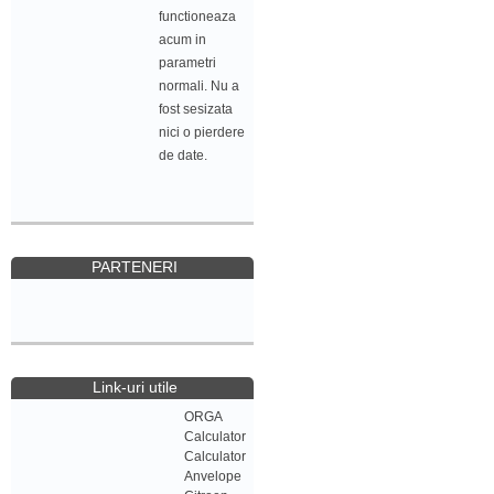
functioneaza
acum in
parametri
normali. Nu a
fost sesizata
nici o pierdere
de date.
PARTENERI
Link-uri utile
ORGA
Calculator
Calculator
Anvelope