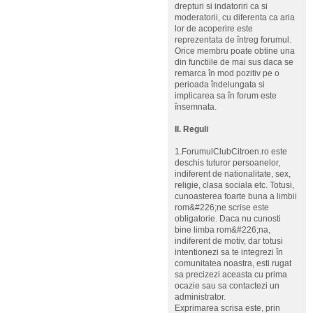
drepturi si indatoriri ca si
moderatorii, cu diferenta ca aria
lor de acoperire este
reprezentata de întreg forumul.
Orice membru poate obtine una
din functiile de mai sus daca se
remarca în mod pozitiv pe o
perioada îndelungata si
implicarea sa în forum este
însemnata.
II. Reguli
1.ForumulClubCitroen.ro este
deschis tuturor persoanelor,
indiferent de nationalitate, sex,
religie, clasa sociala etc. Totusi,
cunoasterea foarte buna a limbii
rom&#226;ne scrise este
obligatorie. Daca nu cunosti
bine limba rom&#226;na,
indiferent de motiv, dar totusi
intentionezi sa te integrezi în
comunitatea noastra, esti rugat
sa precizezi aceasta cu prima
ocazie sau sa contactezi un
administrator.
Exprimarea scrisa este, prin