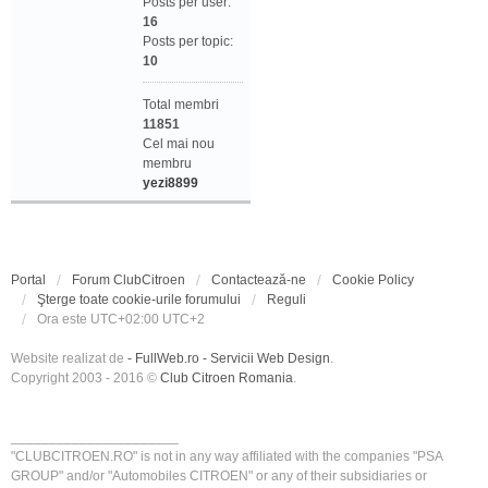
Posts per user:
16
Posts per topic:
10
Total membri
11851
Cel mai nou
membru
yezi8899
Portal
Forum ClubCitroen
Contactează-ne
Cookie Policy
Şterge toate cookie-urile forumului
Reguli
Ora este UTC+02:00 UTC+2
Website realizat de
- FullWeb.ro - Servicii Web Design
.
Copyright 2003 - 2016 ©
Club Citroen Romania
.
______________________
"CLUBCITROEN.RO" is not in any way affiliated with the companies "PSA
GROUP" and/or "Automobiles CITROEN" or any of their subsidiaries or