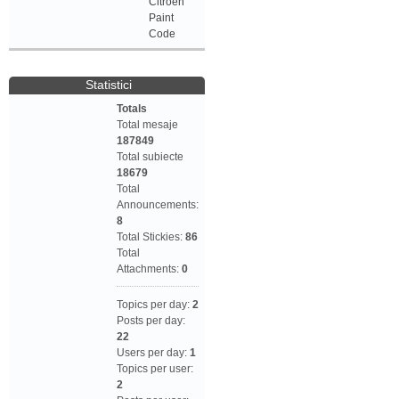
Citroen
Paint
Code
Statistici
Totals
Total mesaje
187849
Total subiecte
18679
Total
Announcements:
8
Total Stickies:
86
Total
Attachments:
0
Topics per day:
2
Posts per day:
22
Users per day:
1
Topics per user:
2