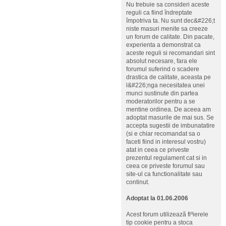
Nu trebuie sa consideri aceste
reguli ca fiind îndreptate
împotriva ta. Nu sunt dec&#226;t
niste masuri menite sa creeze
un forum de calitate. Din pacate,
experienta a demonstrat ca
aceste reguli si recomandari sint
absolut necesare, fara ele
forumul suferind o scadere
drastica de calitate, aceasta pe
l&#226;nga necesitatea unei
munci sustinute din partea
moderatorilor pentru a se
mentine ordinea. De aceea am
adoptat masurile de mai sus. Se
accepta sugestii de imbunatatire
(si e chiar recomandat sa o
faceti fiind in interesul vostru)
atat in ceea ce priveste
prezentul regulament cat si in
ceea ce priveste forumul sau
site-ul ca functionalitate sau
continut.
Adoptat la 01.06.2006
Acest forum utilizeazã fiºierele
tip cookie pentru a stoca