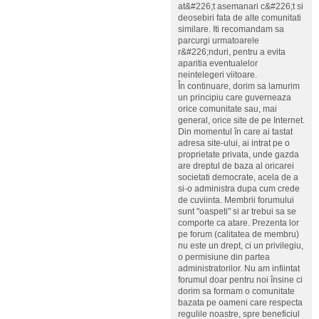
at&#226;t asemanari c&#226;t si
deosebiri fata de alte comunitati
similare. Iti recomandam sa
parcurgi urmatoarele
r&#226;nduri, pentru a evita
aparitia eventualelor
neintelegeri viitoare.
În continuare, dorim sa lamurim
un principiu care guverneaza
orice comunitate sau, mai
general, orice site de pe Internet.
Din momentul în care ai tastat
adresa site-ului, ai intrat pe o
proprietate privata, unde gazda
are dreptul de baza al oricarei
societati democrate, acela de a
si-o administra dupa cum crede
de cuviinta. Membrii forumului
sunt "oaspeti" si ar trebui sa se
comporte ca atare. Prezenta lor
pe forum (calitatea de membru)
nu este un drept, ci un privilegiu,
o permisiune din partea
administratorilor. Nu am infiintat
forumul doar pentru noi însine ci
dorim sa formam o comunitate
bazata pe oameni care respecta
regulile noastre, spre beneficiul