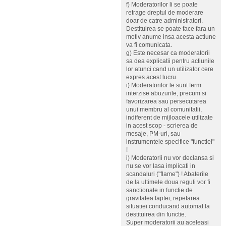
f) Moderatorilor li se poate
retrage dreptul de moderare
doar de catre administratori.
Destituirea se poate face fara un
motiv anume insa acesta actiune
va fi comunicata.
g) Este necesar ca moderatorii
sa dea explicatii pentru actiunile
lor atunci cand un utilizator cere
expres acest lucru.
i) Moderatorilor le sunt ferm
interzise abuzurile, precum si
favorizarea sau persecutarea
unui membru al comunitatii,
indiferent de mijloacele utilizate
in acest scop - scrierea de
mesaje, PM-uri, sau
instrumentele specifice "functiei"
!
i) Moderatorii nu vor declansa si
nu se vor lasa implicati in
scandaluri ("flame") ! Abaterile
de la ultimele doua reguli vor fi
sanctionate in functie de
gravitatea faptei, repetarea
situatiei conducand automat la
destituirea din functie.
Super moderatorii au aceleasi