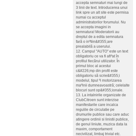
accepta semnaturi mai lungi de
3 linii de text. Introducerea unui
link spre un alt site este permisa
numai cu acceptul
administratorilor forumului. Nu
se accepta imagini in
semnatura! Moderatorii au
dreptul de a edita semnatura
farã o inºtiin&#355;are
prealabilã a userului.
12. Campul "AUTO" este un text
obligatoriu ce va fi afiºat în
profilul fiecãrui utilizator. În
primul bloc al acestui
c&#226;mp din profil este
obligatoriu sã scrie&#355;i
modelul, tipul ºi motorizarea
maºinii dumneavoastrã; celelalte
blocuri sunt op&#355;ionale.
13. La intalnirile organizate de
ClubCitroen sunt interzise
manifestarile care incalca
regulile de circulatie pe
drumurile publice sau care aduc
atingere ordinii si linistii publice,
de genul liniute, muzica data la
maxim, comportament
necivilizat, limbaj trivial etc.