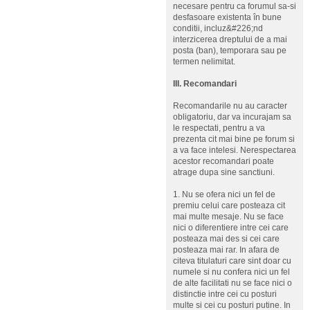
necesare pentru ca forumul sa-si
desfasoare existenta în bune
conditii, incluz&#226;nd
interzicerea dreptului de a mai
posta (ban), temporara sau pe
termen nelimitat.
III. Recomandari
Recomandarile nu au caracter
obligatoriu, dar va incurajam sa
le respectati, pentru a va
prezenta cit mai bine pe forum si
a va face intelesi. Nerespectarea
acestor recomandari poate
atrage dupa sine sanctiuni.
1. Nu se ofera nici un fel de
premiu celui care posteaza cit
mai multe mesaje. Nu se face
nici o diferentiere intre cei care
posteaza mai des si cei care
posteaza mai rar. In afara de
citeva titulaturi care sint doar cu
numele si nu confera nici un fel
de alte facilitati nu se face nici o
distinctie intre cei cu posturi
multe si cei cu posturi putine. In