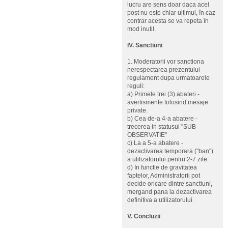
lucru are sens doar daca acel
post nu este chiar ultimul, în caz
contrar acesta se va repeta în
mod inutil.
IV. Sanctiuni
1. Moderatorii vor sanctiona
nerespectarea prezentului
regulament dupa urmatoarele
reguli:
a) Primele trei (3) abateri -
avertismente folosind mesaje
private.
b) Cea de-a 4-a abatere -
trecerea in statusul "SUB
OBSERVATIE"
c) La a 5-a abatere -
dezactivarea temporara ("ban")
a utilizatorului pentru 2-7 zile.
d) In functie de gravitatea
faptelor, Administratorii pot
decide oricare dintre sanctiuni,
mergand pana la dezactivarea
definitiva a utilizatorului.
V. Concluzii