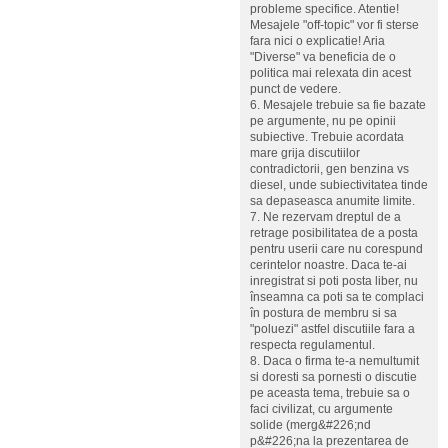
probleme specifice. Atentie!
Mesajele "off-topic" vor fi sterse
fara nici o explicatie! Aria
"Diverse" va beneficia de o
politica mai relexata din acest
punct de vedere.
6. Mesajele trebuie sa fie bazate
pe argumente, nu pe opinii
subiective. Trebuie acordata
mare grija discutiilor
contradictorii, gen benzina vs
diesel, unde subiectivitatea tinde
sa depaseasca anumite limite.
7. Ne rezervam dreptul de a
retrage posibilitatea de a posta
pentru userii care nu corespund
cerintelor noastre. Daca te-ai
inregistrat si poti posta liber, nu
înseamna ca poti sa te complaci
în postura de membru si sa
"poluezi" astfel discutiile fara a
respecta regulamentul.
8. Daca o firma te-a nemultumit
si doresti sa pornesti o discutie
pe aceasta tema, trebuie sa o
faci civilizat, cu argumente
solide (merg&#226;nd
p&#226;na la prezentarea de