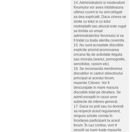
14. Administratorii si moderatorii
forumului vor avea intotdeauna
ultimul cuvint si nu sint obligati
sa dea explicatii. Daca cineva se
simte cu totul si cu totul
nedreptatit sau abuzat este rugat
sa trimita un email
administratorilor forumului si va
fi tratat cu toata atentia cuvenita.
15. Nu sunt acceptate discutiile
explicite privind promovarea
oricarui tip de activitate ilegala
sau imorala (warez, pornografie,
xenofobie, rasism etc).
16. Se recomanda mentinerea
discutiilor in cadrul obiectivului
principal al acestui forum,
masinile Citroen. Vor fi
descurajate in mare masura
discutiile total pe dinafara. Se
admit exceptii in cazul unor
subiecte de interes general.
17. Daca nu poti sau nu doresti
sa respecti acest regulament,
singura solutie consta în
încetarea participarii la acest
forum. În caz contrar, vom fi
nevoiti sa luam toate masurile