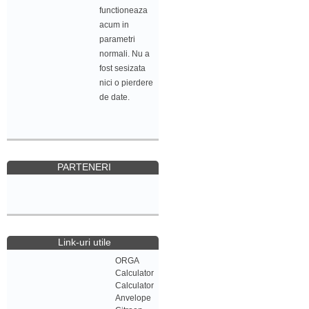
functioneaza
acum in
parametri
normali. Nu a
fost sesizata
nici o pierdere
de date.
PARTENERI
Link-uri utile
ORGA
Calculator
Calculator
Anvelope