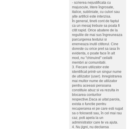
- scrierea nejustificata cu
majuscule, litere îngrosate,
italice, subliniate, cu culori sau
alte artificii este interzisa.
În general, tineti cont de faptul
ca un mesaj trebuie sa poata fi
citit rapid. Orice abatere de la
regulile de mai sus îngreuneaza
parcurgerea textului si
enerveaza inutil cititorul. Cine
doreste cu orice pret sa iasa în
evidenta, o poate face în alt
mod, nu "chinuind" ceilalti
membri ai comunitatii.
3. Fiecare utilizator este
identificat printr-un singur nume
de utilizator (user). Inregistrarea
mai multor nume de utilizator
pentru aceeasi persoana
constituie abuz si va rezulta in
blocarea conturilor
respective.Daca ai uitat parola,
exista o functie pentru
recuperarea ei pe care esti rugat
sa o folosesti sau, în cel mai rau
caz, poti apela la un
administrator care te va ajuta.
4. Nu jigni, nu declansa