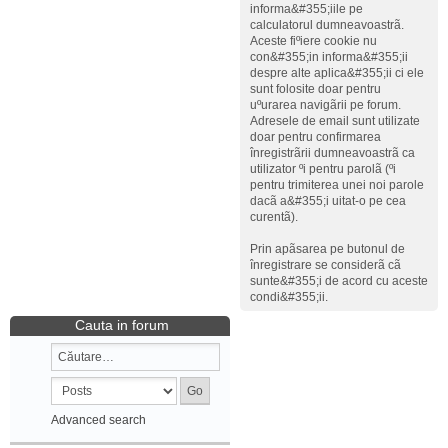
informa&#355;iile pe
calculatorul dumneavoastrã.
Aceste fiºiere cookie nu
con&#355;in informa&#355;ii
despre alte aplica&#355;ii ci ele
sunt folosite doar pentru
uºurarea navigãrii pe forum.
Adresele de email sunt utilizate
doar pentru confirmarea
înregistrãrii dumneavoastrã ca
utilizator ºi pentru parolã (ºi
pentru trimiterea unei noi parole
dacã a&#355;i uitat-o pe cea
curentã).
Prin apãsarea pe butonul de
înregistrare se considerã cã
sunte&#355;i de acord cu aceste
condi&#355;ii.
Cauta in forum
Advanced search