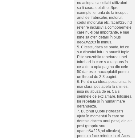
nu astepta ca ceilalti utilizatori
sa-ti ceara detaliile. Spre
exemplu, enunta de la început
anul de frabricatie, motorul,
codul motorului etc, fac&#226;nd
referire inclusiv la componentele
care nu-ti par importante, e mai
bine sa oferi detalii în plus
dec&#226;t în minus.
5. Citeste, daca se poate, tot ce
s-a discutat într-un anumit topic.
Este scuzabila repetarea unei
întrebari la care s-a raspuns în
ce-a de-a opta pagina din cele
50 dar este inacceptabil pentru
un thread de 2-3 pagini.
6. Pentru ca ideea postului sa fie
mai clara, poti apela la smilies,
însa nu abuza de ei. Ca si
semnele de exclamare, folosirea
lor repetata si în numar mare
deranjeaza.
7. Butonul Quote ("citeaza")
ajuta în momentul în care se
doreste citarea unui pasaj din alt
post (propriu sau
apartin&#226;nd altcuiva),
pentru a face referire la el. Acest