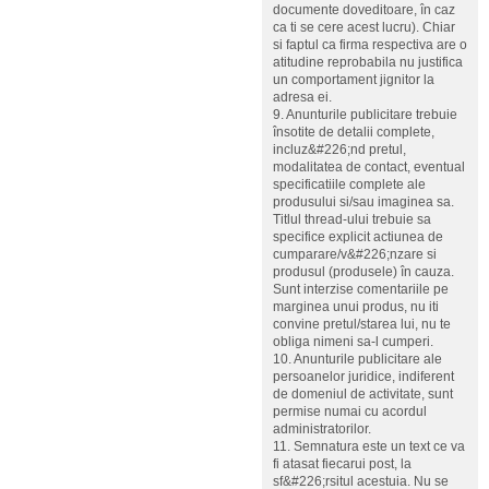
documente doveditoare, în caz
ca ti se cere acest lucru). Chiar
si faptul ca firma respectiva are o
atitudine reprobabila nu justifica
un comportament jignitor la
adresa ei.
9. Anunturile publicitare trebuie
însotite de detalii complete,
incluz&#226;nd pretul,
modalitatea de contact, eventual
specificatiile complete ale
produsului si/sau imaginea sa.
Titlul thread-ului trebuie sa
specifice explicit actiunea de
cumparare/v&#226;nzare si
produsul (produsele) în cauza.
Sunt interzise comentariile pe
marginea unui produs, nu iti
convine pretul/starea lui, nu te
obliga nimeni sa-l cumperi.
10. Anunturile publicitare ale
persoanelor juridice, indiferent
de domeniul de activitate, sunt
permise numai cu acordul
administratorilor.
11. Semnatura este un text ce va
fi atasat fiecarui post, la
sf&#226;rsitul acestuia. Nu se