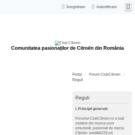
Înregistrare
Autentificare
Comunitatea pasionaţilor de Citroën din România
Portal
Forum ClubCitroen
Reguli
Reguli
I. Principii generale
Forumul ClubCitroen.ro a luat
nastere din munca unor
entuziasti, pasionati de marca
Citroën, exist&#226;nd