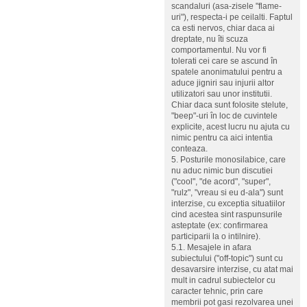
scandaluri (asa-zisele "flame-
uri"), respecta-i pe ceilalti. Faptul
ca esti nervos, chiar daca ai
dreptate, nu îti scuza
comportamentul. Nu vor fi
tolerati cei care se ascund în
spatele anonimatului pentru a
aduce jigniri sau injurii altor
utilizatori sau unor institutii.
Chiar daca sunt folosite stelute,
"beep"-uri în loc de cuvintele
explicite, acest lucru nu ajuta cu
nimic pentru ca aici intentia
conteaza.
5. Posturile monosilabice, care
nu aduc nimic bun discutiei
("cool", "de acord", "super",
"rulz", "vreau si eu d-ala") sunt
interzise, cu exceptia situatiilor
cind acestea sint raspunsurile
asteptate (ex: confirmarea
participarii la o intilnire).
5.1. Mesajele in afara
subiectului ("off-topic") sunt cu
desavarsire interzise, cu atat mai
mult in cadrul subiectelor cu
caracter tehnic, prin care
membrii pot gasi rezolvarea unei