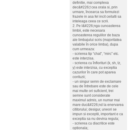
definitie, mai complexa
dec&#226;t cea orala si, prin
urmare, încearca sa formulezi
frazele in asa fel incit ceilalti sa
inteleaga ceea ce scrii.
2. Pe l&#226;nga cunoasterea
limbii, este necesara
cunoasterea regulilor de baza
ale limbajului scris (majoritatea
valabile în orice limba), dupa
cum urmeaza:
- scrierea tip “chat”, “mirc” etc.
este interzisa.
- scrierea cu înflorituri (k, sh, tz,
y) este interzisa, cu exceptia
cazurilor în care pot aparea
confuzii;
- un singur semn de exclamare
sau de întrebare este de cele
mai multe ori suficient, trei
semne sunt considerate
maximul admis, un numar mai
mare duc&#226;nd la enervarea
cititorului; desigur, uneori se
impun si exceptii, important e ca
exceptia sa nu devina regula;
- scrierea cu diacritice este
optionala;