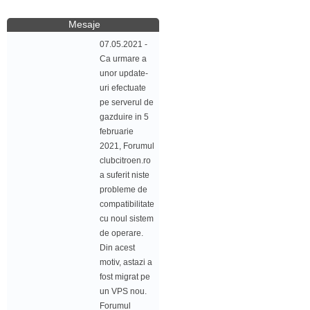
Mesaje
07.05.2021 -
Ca urmare a
unor update-
uri efectuate
pe serverul de
gazduire in 5
februarie
2021, Forumul
clubcitroen.ro
a suferit niste
probleme de
compatibilitate
cu noul sistem
de operare.
Din acest
motiv, astazi a
fost migrat pe
un VPS nou.
Forumul