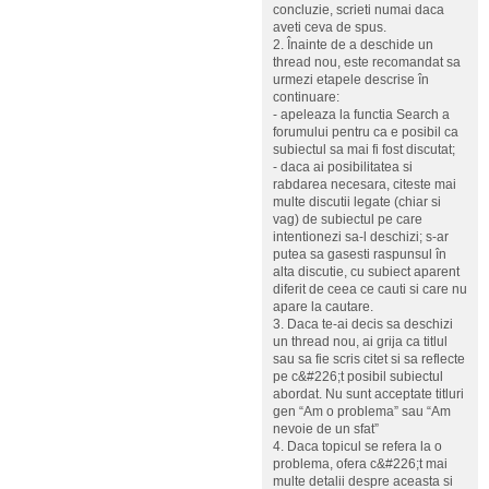
concluzie, scrieti numai daca
aveti ceva de spus.
2. Înainte de a deschide un
thread nou, este recomandat sa
urmezi etapele descrise în
continuare:
- apeleaza la functia Search a
forumului pentru ca e posibil ca
subiectul sa mai fi fost discutat;
- daca ai posibilitatea si
rabdarea necesara, citeste mai
multe discutii legate (chiar si
vag) de subiectul pe care
intentionezi sa-l deschizi; s-ar
putea sa gasesti raspunsul în
alta discutie, cu subiect aparent
diferit de ceea ce cauti si care nu
apare la cautare.
3. Daca te-ai decis sa deschizi
un thread nou, ai grija ca titlul
sau sa fie scris citet si sa reflecte
pe c&#226;t posibil subiectul
abordat. Nu sunt acceptate titluri
gen “Am o problema” sau “Am
nevoie de un sfat”
4. Daca topicul se refera la o
problema, ofera c&#226;t mai
multe detalii despre aceasta si