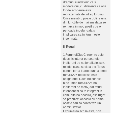
drepturi si indatoriri ca si
moderatorii, cu diferenta ca aria
lor de acoperire este
reprezentata de întreg forumul.
Orice membru poate obtine una
din functiile de mai sus daca se
remarca în mod pozitiv pe o
perioada îndelungata si
implicarea sa în forum este
însemnata.
II. Reguli
1.ForumulClubCitroen.ro este
deschis tuturor persoanelor,
indiferent de nationalitate, sex,
religie, clasa sociala etc. Totusi,
cunoasterea foarte buna a limbii
rom&#226;ne scrise este
obligatorie. Daca nu cunosti
bine limba rom&#226;na,
indiferent de motiv, dar totusi
intentionezi sa te integrezi în
comunitatea noastra, esti rugat
sa precizezi aceasta cu prima
ocazie sau sa contactezi un
administrator.
Exprimarea scrisa este, prin