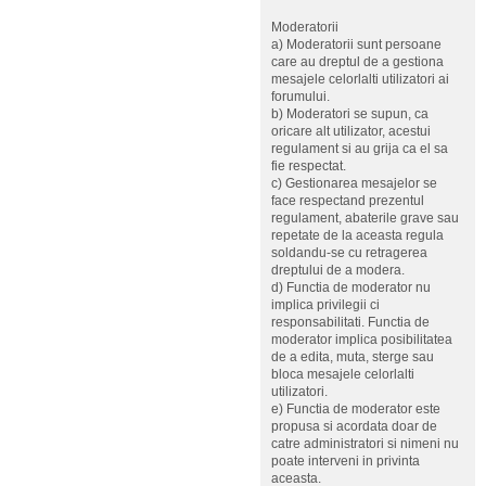
Moderatorii
a) Moderatorii sunt persoane
care au dreptul de a gestiona
mesajele celorlalti utilizatori ai
forumului.
b) Moderatori se supun, ca
oricare alt utilizator, acestui
regulament si au grija ca el sa
fie respectat.
c) Gestionarea mesajelor se
face respectand prezentul
regulament, abaterile grave sau
repetate de la aceasta regula
soldandu-se cu retragerea
dreptului de a modera.
d) Functia de moderator nu
implica privilegii ci
responsabilitati. Functia de
moderator implica posibilitatea
de a edita, muta, sterge sau
bloca mesajele celorlalti
utilizatori.
e) Functia de moderator este
propusa si acordata doar de
catre administratori si nimeni nu
poate interveni in privinta
aceasta.