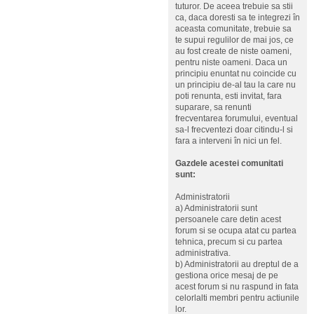
tuturor. De aceea trebuie sa stii
ca, daca doresti sa te integrezi în
aceasta comunitate, trebuie sa
te supui regulilor de mai jos, ce
au fost create de niste oameni,
pentru niste oameni. Daca un
principiu enuntat nu coincide cu
un principiu de-al tau la care nu
poti renunta, esti invitat, fara
suparare, sa renunti
frecventarea forumului, eventual
sa-l frecventezi doar citindu-l si
fara a interveni în nici un fel.
Gazdele acestei comunitati
sunt:
Administratorii
a) Administratorii sunt
persoanele care detin acest
forum si se ocupa atat cu partea
tehnica, precum si cu partea
administrativa.
b) Administratorii au dreptul de a
gestiona orice mesaj de pe
acest forum si nu raspund in fata
celorlalti membri pentru actiunile
lor.