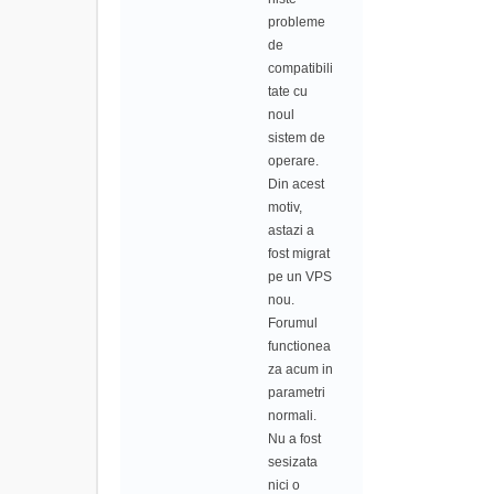
probleme
de
compatibili
tate cu
noul
sistem de
operare.
Din acest
motiv,
astazi a
fost migrat
pe un VPS
nou.
Forumul
functionea
za acum in
parametri
normali.
Nu a fost
sesizata
nici o