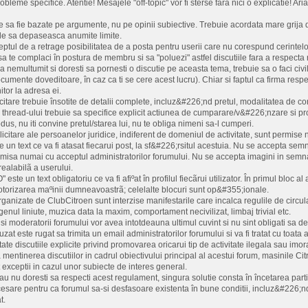
bleme specifice. Atentie! Mesajele "off-topic" vor fi sterse fara nici o explicatie! Ar
e sa fie bazate pe argumente, nu pe opinii subiective. Trebuie acordata mare grija di
nde sa depaseasca anumite limite.
ptul de a retrage posibilitatea de a posta pentru userii care nu corespund cerintelor 
a te complaci în postura de membru si sa "poluezi" astfel discutiile fara a respecta
-a nemultumit si doresti sa pornesti o discutie pe aceasta tema, trebuie sa o faci 
umente doveditoare, în caz ca ti se cere acest lucru). Chiar si faptul ca firma respec
tor la adresa ei.
icitare trebuie însotite de detalii complete, incluz&#226;nd pretul, modalitatea de co
l thread-ului trebuie sa specifice explicit actiunea de cumparare/v&#226;nzare si pr
us, nu iti convine pretul/starea lui, nu te obliga nimeni sa-l cumperi.
licitare ale persoanelor juridice, indiferent de domeniul de activitate, sunt permise 
un text ce va fi atasat fiecarui post, la sf&#226;rsitul acestuia. Nu se accepta semna
ermisa numai cu acceptul administratorilor forumului. Nu se accepta imagini in semn
realabilã a userului.
ste un text obligatoriu ce va fi afiºat în profilul fiecãrui utilizator. În primul bloc 
motorizarea maºinii dumneavoastrã; celelalte blocuri sunt op&#355;ionale.
 organizate de ClubCitroen sunt interzise manifestarile care incalca regulile de circu
e genul liniute, muzica data la maxim, comportament necivilizat, limbaj trivial etc.
 si moderatorii forumului vor avea intotdeauna ultimul cuvint si nu sint obligati sa dea
zat este rugat sa trimita un email administratorilor forumului si va fi tratat cu toata 
ate discutiile explicite privind promovarea oricarui tip de activitate ilegala sau imo
entinerea discutiilor in cadrul obiectivului principal al acestui forum, masinile Citr
 exceptii in cazul unor subiecte de interes general.
au nu doresti sa respecti acest regulament, singura solutie consta în încetarea partic
esare pentru ca forumul sa-si desfasoare existenta în bune conditii, incluz&#226;n
t.