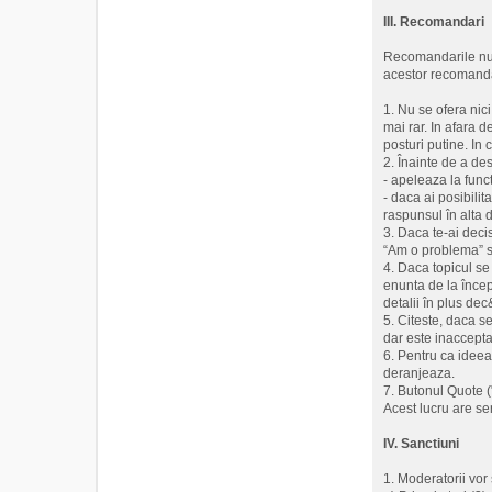
III. Recomandari
Recomandarile nu a
acestor recomanda
1. Nu se ofera nic
mai rar. In afara de
posturi putine. In
2. Înainte de a de
- apeleaza la funct
- daca ai posibilit
raspunsul în alta d
3. Daca te-ai decis
“Am o problema” s
4. Daca topicul se 
enunta de la încep
detalii în plus de
5. Citeste, daca s
dar este inaccepta
6. Pentru ca ideea
deranjeaza.
7. Butonul Quote (
Acest lucru are se
IV. Sanctiuni
1. Moderatorii vo