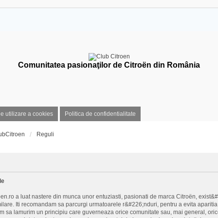
Comunitatea pasionaţilor de Citroën din România
de utilizare a cookies
Politica de confidentialitate
ubCitroen
Reguli
le
n.ro a luat nastere din munca unor entuziasti, pasionati de marca Citroën, exist&
milare. Iti recomandam sa parcurgi urmatoarele r&#226;nduri, pentru a evita aparitia 
im sa lamurim un principiu care guverneaza orice comunitate sau, mai general, orice