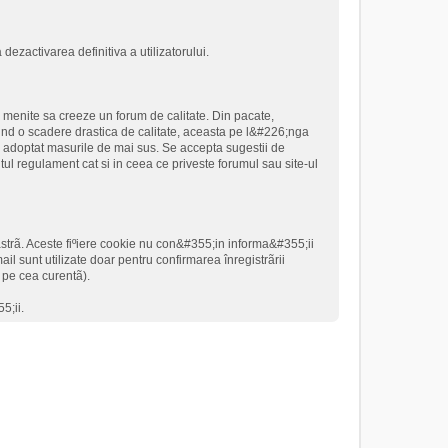
dezactivarea definitiva a utilizatorului.
i menite sa creeze un forum de calitate. Din pacate,
rind o scadere drastica de calitate, aceasta pe l&#226;nga
 adoptat masurile de mai sus. Se accepta sugestii de
ntul regulament cat si in ceea ce priveste forumul sau site-ul
astrã. Aceste fiºiere cookie nu con&#355;in informa&#355;ii
il sunt utilizate doar pentru confirmarea înregistrãrii
o pe cea curentã).
5;ii.