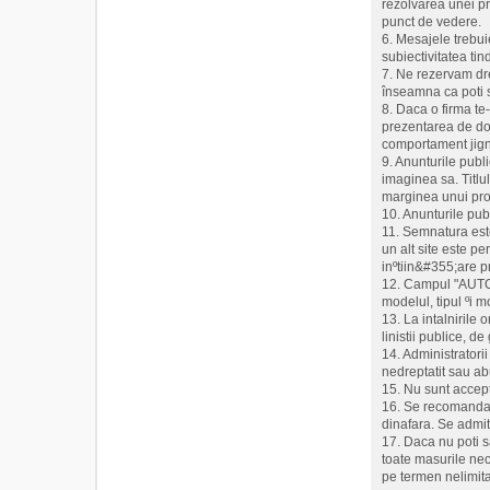
rezolvarea unei pro
punct de vedere.
6. Mesajele trebui
subiectivitatea ti
7. Ne rezervam dre
înseamna ca poti s
8. Daca o firma te
prezentarea de doc
comportament jigni
9. Anunturile publ
imaginea sa. Titlu
marginea unui prod
10. Anunturile pub
11. Semnatura este 
un alt site este p
inºtiin&#355;are p
12. Campul "AUTO" e
modelul, tipul ºi 
13. La intalnirile
linistii publice, d
14. Administratorii
nedreptatit sau abu
15. Nu sunt accept
16. Se recomanda m
dinafara. Se admit
17. Daca nu poti s
toate masurile nec
pe termen nelimita