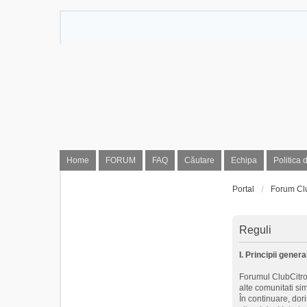
Home
FORUM
FAQ
Căutare
Echipa
Politica 
Portal
Forum Cl
Reguli
I. Principii genera
Forumul ClubCitroe
alte comunitati si
În continuare, dor