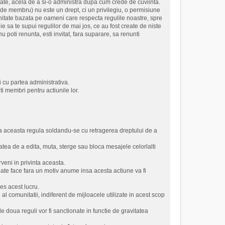
crate, acela de a si-o administra dupa cum crede de cuviinta.
a de membru) nu este un drept, ci un privilegiu, o permisiune
unitate bazata pe oameni care respecta regulile noastre, spre
ie sa te supui regulilor de mai jos, ce au fost create de niste
poti renunta, esti invitat, fara suparare, sa renunti
 cu partea administrativa.
ti membri pentru actiunile lor.
a aceasta regula soldandu-se cu retragerea dreptului de a
tatea de a edita, muta, sterge sau bloca mesajele celorlalti
veni in privinta aceasta.
oate face fara un motiv anume insa acesta actiune va fi
es acest lucru.
l comunitatii, indiferent de mijloacele utilizate in acest scop
le doua reguli vor fi sanctionate in functie de gravitatea