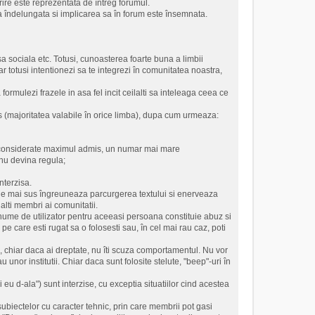
rire este reprezentata de întreg forumul.
 îndelungata si implicarea sa în forum este însemnata.
sa sociala etc. Totusi, cunoasterea foarte buna a limbii
totusi intentionezi sa te integrezi în comunitatea noastra,
ormulezi frazele in asa fel incit ceilalti sa inteleaga ceea ce
s (majoritatea valabile în orice limba), dupa cum urmeaza:
nt considerate maximul admis, un numar mai mare
 nu devina regula;
interzisa.
ile de mai sus îngreuneaza parcurgerea textului si enerveaza
lalti membri ai comunitatii.
or nume de utilizator pentru aceeasi persoana constituie abuz si
pe care esti rugat sa o folosesti sau, în cel mai rau caz, poti
os, chiar daca ai dreptate, nu îti scuza comportamentul. Nu vor
u unor institutii. Chiar daca sunt folosite stelute, "beep"-uri în
 eu d-ala") sunt interzise, cu exceptia situatiilor cind acestea
 subiectelor cu caracter tehnic, prin care membrii pot gasi