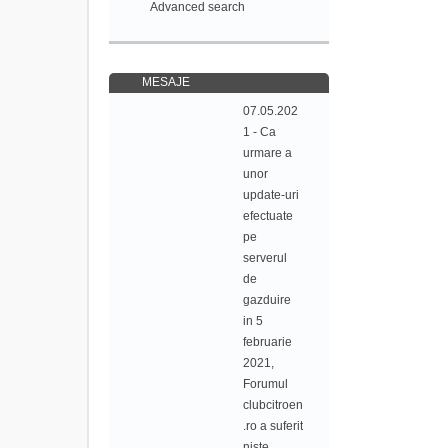
Advanced search
MESAJE
07.05.202
1 - Ca
urmare a
unor
update-uri
efectuate
pe
serverul
de
gazduire
in 5
februarie
2021,
Forumul
clubcitroen
.ro a suferit
niste