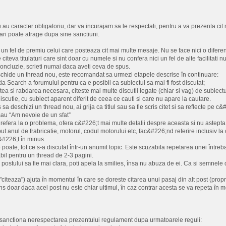
u caracter obligatoriu, dar va incurajam sa le respectati, pentru a va prezenta cit 
ri poate atrage dupa sine sanctiuni.
i un fel de premiu celui care posteaza cit mai multe mesaje. Nu se face nici o difere
 citeva titulaturi care sint doar cu numele si nu confera nici un fel de alte facilitati nu
 concluzie, scrieti numai daca aveti ceva de spus.
schide un thread nou, este recomandat sa urmezi etapele descrise în continuare:
ia Search a forumului pentru ca e posibil ca subiectul sa mai fi fost discutat;
atea si rabdarea necesara, citeste mai multe discutii legate (chiar si vag) de subiect
iscutie, cu subiect aparent diferit de ceea ce cauti si care nu apare la cautare.
 sa deschizi un thread nou, ai grija ca titlul sau sa fie scris citet si sa reflecte pe c
au “Am nevoie de un sfat”
refera la o problema, ofera c&#226;t mai multe detalii despre aceasta si nu astepta ca
ut anul de frabricatie, motorul, codul motorului etc, fac&#226;nd referire inclusiv l
c&#226;t în minus.
e poate, tot ce s-a discutat într-un anumit topic. Este scuzabila repetarea unei între
bil pentru un thread de 2-3 pagini.
 postului sa fie mai clara, poti apela la smilies, însa nu abuza de ei. Ca si semnele
"citeaza") ajuta în momentul în care se doreste citarea unui pasaj din alt post (propr
ns doar daca acel post nu este chiar ultimul, în caz contrar acesta se va repeta în mo
r sanctiona nerespectarea prezentului regulament dupa urmatoarele reguli: