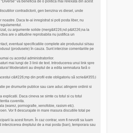
ia "Diverse" va beneficia de o politica mai relexata din acest
scutiilor contradictorii, gen benzina vs diesel, unde
noastre. Daca te-ai inregistrat si poti posta liber, nu
 regulamentul.
civilizat, cu argumente solide (merg&#226;nd p&#226;na la
tiva are o atitudine reprobabila nu justifica un
ntact, eventual specificatiile complete ale produsului si/sau
odusul (produsele) în cauza. Sunt interzise comentariile pe
numai cu acordul administratorilor.
turi mai lungi de 3 linii de text. Introducerea unui link spre
atura! Moderatorii au dreptul de a edita semnatura farã o
al acestui c&#226;mp din profil este obligatoriu sã scrie&#355;i
latie pe drumurile publice sau care aduc atingere ordinii si
 explicatii. Daca cineva se simte cu totul si cu totul
atentia cuvenita.
rala (warez, pornografie, xenofobie, rasism etc).
oen. Vor fi descurajate in mare masura discutiile total pe
iparii la acest forum. În caz contrar, vom fi nevoiti sa luam
d interzicerea dreptului de a mai posta (ban), temporara sau