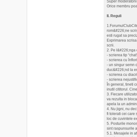
Super moderatorii a
Orice membru poat
II. Reguli
1.ForumulClubCitro
rom&#226;ne scrise
esti rugat sa prec
Exprimarea scrisa 
scrii.
2. Pe l&#226;nga c
- scrierea tip “chat
- scrierea cu înflor
- un singur semn 
duc&#226;nd la ene
- scrierea cu diacr
- scrierea nejustifi
În general, tineti
inutil cititorul. C
3. Fiecare utilizat
va rezulta in bloca
apela la un adminis
4. Nu jigni, nu dec
fi tolerati cei car
loc de cuvintele ex
5. Posturile monosi
sint raspunsurile a
5.1. Mesajele in af