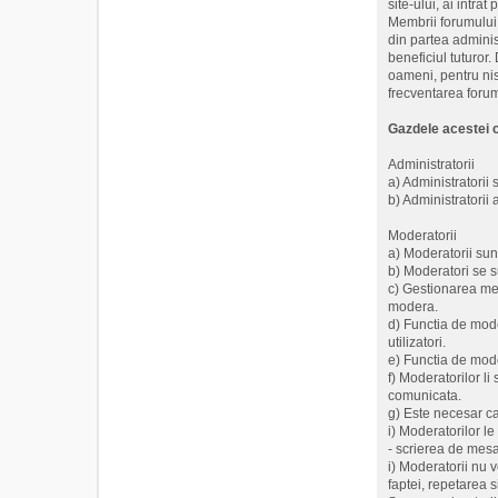
site-ului, ai intr
Membrii forumului 
din partea adminis
beneficiul tuturor.
oameni, pentru nis
frecventarea forumu
Gazdele acestei c
Administratorii
a) Administratorii
b) Administratorii
Moderatorii
a) Moderatorii sun
b) Moderatori se su
c) Gestionarea me
modera.
d) Functia de mode
utilizatori.
e) Functia de mode
f) Moderatorilor l
comunicata.
g) Este necesar ca 
i) Moderatorilor l
- scrierea de mesaj
i) Moderatorii nu v
faptei, repetarea s