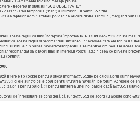
 abateri - avertismente folosind mesaje private.
batere - trecerea in statusul "SUB OBSERVATIE"
 - dezactivarea temporara ("ban") a utilizatorului pentru 2-7 zile.
avitatea faptelor, Administratorii pot decide oricare dintre sanctiuni, mergand pana la 
ideri aceste reguli ca fiind îndreptate împotriva ta. Nu sunt dec&#226;t niste masur
strat ca aceste reguli si recomandari sint absolut necesare, fara ele forumul sufe
munci sustinute din partea moderatorilor pentru a se mentine ordinea. De aceea am
chiar recomandat sa o faceti fiind in interesul vostru) atat in ceea ce priveste preze
sau continut.
.2006
eazã fiºierele tip cookie pentru a stoca informa&#355;iile pe calculatorul dumneavo
&#355;ii ci ele sunt folosite doar pentru uºurarea navigãrii pe forum. Adresele de ema
tilizator ºi pentru parolã (ºi pentru trimiterea unei noi parole dacã a&#355;i uitat-
butonul de înregistrare se considerã cã sunte&#355;i de acord cu aceste condi&#35