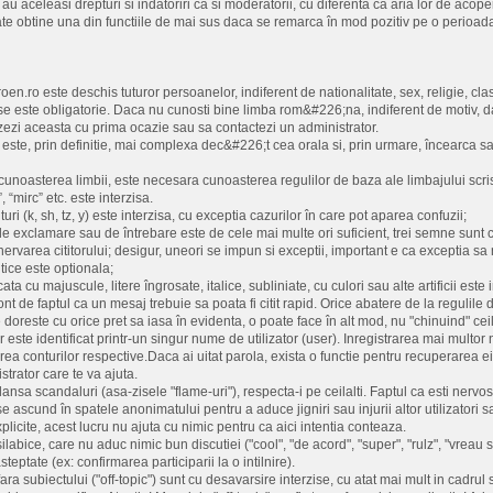
u aceleasi drepturi si indatoriri ca si moderatorii, cu diferenta ca aria lor de acope
e obtine una din functiile de mai sus daca se remarca în mod pozitiv pe o perioada
en.ro este deschis tuturor persoanelor, indiferent de nationalitate, sex, religie, cla
 este obligatorie. Daca nu cunosti bine limba rom&#226;na, indiferent de motiv, dar 
izezi aceasta cu prima ocazie sau sa contactezi un administrator.
este, prin definitie, mai complexa dec&#226;t cea orala si, prin urmare, încearca sa f
unoasterea limbii, este necesara cunoasterea regulilor de baza ale limbajului scri
”, “mirc” etc. este interzisa.
ituri (k, sh, tz, y) este interzisa, cu exceptia cazurilor în care pot aparea confuzii;
de exclamare sau de întrebare este de cele mai multe ori suficient, trei semne su
rvarea cititorului; desigur, uneori se impun si exceptii, important e ca exceptia sa
itice este optionala;
cata cu majuscule, litere îngrosate, italice, subliniate, cu culori sau alte artificii este 
 cont de faptul ca un mesaj trebuie sa poata fi citit rapid. Orice abatere de la regul
ine doreste cu orice pret sa iasa în evidenta, o poate face în alt mod, nu "chinuind" cei
or este identificat printr-un singur nume de utilizator (user). Inregistrarea mai mult
rea conturilor respective.Daca ai uitat parola, exista o functie pentru recuperarea ei 
trator care te va ajuta.
lansa scandaluri (asa-zisele "flame-uri"), respecta-i pe ceilalti. Faptul ca esti nerv
e se ascund în spatele anonimatului pentru a aduce jigniri sau injurii altor utilizatori sa
plicite, acest lucru nu ajuta cu nimic pentru ca aici intentia conteaza.
labice, care nu aduc nimic bun discutiei ("cool", "de acord", "super", "rulz", "vreau si
steptate (ex: confirmarea participarii la o intilnire).
ara subiectului ("off-topic") sunt cu desavarsire interzise, cu atat mai mult in cadrul