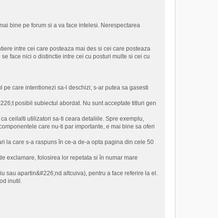
mai bine pe forum si a va face intelesi. Nerespectarea
ntiere intre cei care posteaza mai des si cei care posteaza
 se face nici o distinctie intre cei cu posturi multe si cei cu
ul pe care intentionezi sa-l deschizi; s-ar putea sa gasesti
&#226;t posibil subiectul abordat. Nu sunt acceptate titluri gen
 ceilalti utilizatori sa-ti ceara detaliile. Spre exemplu,
a componentele care nu-ti par importante, e mai bine sa oferi
bari la care s-a raspuns în ce-a de-a opta pagina din cele 50
 de exclamare, folosirea lor repetata si în numar mare
iu sau apartin&#226;nd altcuiva), pentru a face referire la el.
d inutil.