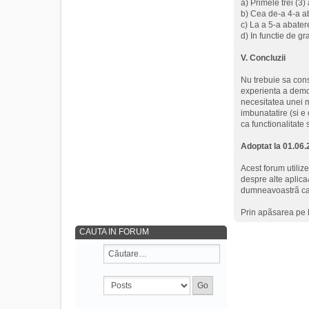
a) Primele trei (3)
b) Cea de-a 4-a a
c) La a 5-a abatere
d) In functie de gr
V. Concluzii
Nu trebuie sa cons
experienta a demon
necesitatea unei 
imbunatatire (si e 
ca functionalitate 
Adoptat la 01.06
Acest forum utiliz
despre alte aplica
dumneavoastrã ca u
Prin apãsarea pe 
CAUTA IN FORUM