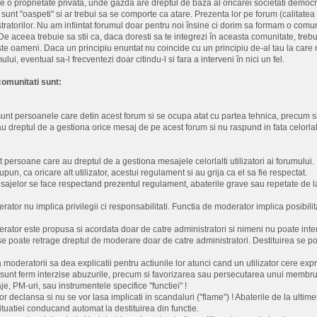
at pe o proprietate privata, unde gazda are dreptul de baza al oricarei societati demo
sunt "oaspeti" si ar trebui sa se comporte ca atare. Prezenta lor pe forum (calitate
tratorilor. Nu am infiintat forumul doar pentru noi însine ci dorim sa formam o com
 De aceea trebuie sa stii ca, daca doresti sa te integrezi în aceasta comunitate, trebu
te oameni. Daca un principiu enuntat nu coincide cu un principiu de-al tau la care nu 
lui, eventual sa-l frecventezi doar citindu-l si fara a interveni în nici un fel.
omunitati sunt:
 sunt persoanele care detin acest forum si se ocupa atat cu partea tehnica, precum si
 au dreptul de a gestiona orice mesaj de pe acest forum si nu raspund in fata celorlal
t persoane care au dreptul de a gestiona mesajele celorlalti utilizatori ai forumului.
pun, ca oricare alt utilizator, acestui regulament si au grija ca el sa fie respectat.
sajelor se face respectand prezentul regulament, abaterile grave sau repetate de l
rator nu implica privilegii ci responsabilitati. Functia de moderator implica posibili
rator este propusa si acordata doar de catre administratori si nimeni nu poate inter
i se poate retrage dreptul de moderare doar de catre administratori. Destituirea se p
moderatorii sa dea explicatii pentru actiunile lor atunci cand un utilizator cere expr
e sunt ferm interzise abuzurile, precum si favorizarea sau persecutarea unui membru a
e, PM-uri, sau instrumentele specifice "functiei" !
or declansa si nu se vor lasa implicati in scandaluri ("flame") ! Abaterile de la ultime
ituatiei conducand automat la destituirea din functie.