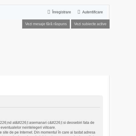
Înregistrare
Autentificare
Vezi mesaje fără răspuns
Vezi subiecte active
#226;nd at&#226;t asemanari c&#226;t si deosebiri fata de
eventualelor neintelegeri viitoare.
 site de pe Internet. Din momentul în care ai tastat adresa