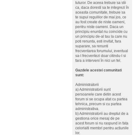
tuturor. De aceea trebuie sa stii
ca, daca doresti sa te integrezi în
aceasta comunitate, trebuie sa
te supui regulilor de mai jos, ce
au fost create de niste oameni,
pentru niste oameni. Daca un
principiu enuntat nu coincide cu
un principiu de-al tau la care nu
poti renunta, esti invitat, fara
suparare, sa renunti
frecventarea forumului, eventual
sa-l frecventezi doar citindu-l si
fara a interveni în nici un fel.
Gazdele acestei comunitati
sunt:
Administratorii
a) Administratorii sunt
persoanele care detin acest
forum si se ocupa atat cu partea
tehnica, precum si cu partea
administrativa.
b) Administratorii au dreptul de a
gestiona orice mesaj de pe
acest forum si nu raspund in fata
celorlalti membri pentru actiunile
lor.