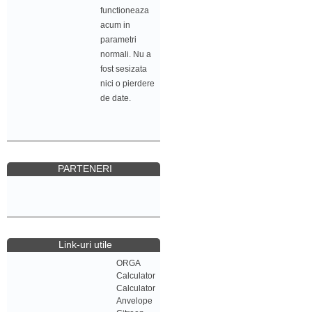
functioneaza
acum in
parametri
normali. Nu a
fost sesizata
nici o pierdere
de date.
PARTENERI
Link-uri utile
ORGA
Calculator
Calculator
Anvelope