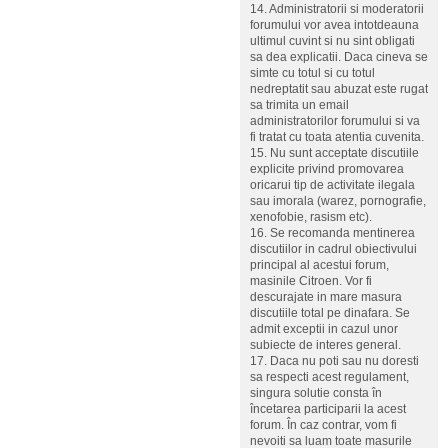
14. Administratorii si moderatorii
forumului vor avea intotdeauna
ultimul cuvint si nu sint obligati
sa dea explicatii. Daca cineva se
simte cu totul si cu totul
nedreptatit sau abuzat este rugat
sa trimita un email
administratorilor forumului si va
fi tratat cu toata atentia cuvenita.
15. Nu sunt acceptate discutiile
explicite privind promovarea
oricarui tip de activitate ilegala
sau imorala (warez, pornografie,
xenofobie, rasism etc).
16. Se recomanda mentinerea
discutiilor in cadrul obiectivului
principal al acestui forum,
masinile Citroen. Vor fi
descurajate in mare masura
discutiile total pe dinafara. Se
admit exceptii in cazul unor
subiecte de interes general.
17. Daca nu poti sau nu doresti
sa respecti acest regulament,
singura solutie consta în
încetarea participarii la acest
forum. În caz contrar, vom fi
nevoiti sa luam toate masurile