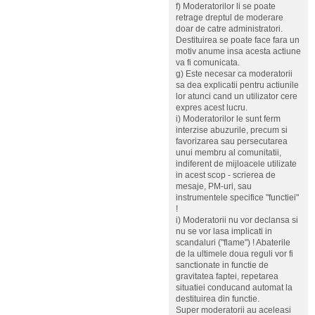
f) Moderatorilor li se poate
retrage dreptul de moderare
doar de catre administratori.
Destituirea se poate face fara un
motiv anume insa acesta actiune
va fi comunicata.
g) Este necesar ca moderatorii
sa dea explicatii pentru actiunile
lor atunci cand un utilizator cere
expres acest lucru.
i) Moderatorilor le sunt ferm
interzise abuzurile, precum si
favorizarea sau persecutarea
unui membru al comunitatii,
indiferent de mijloacele utilizate
in acest scop - scrierea de
mesaje, PM-uri, sau
instrumentele specifice "functiei"
!
i) Moderatorii nu vor declansa si
nu se vor lasa implicati in
scandaluri ("flame") ! Abaterile
de la ultimele doua reguli vor fi
sanctionate in functie de
gravitatea faptei, repetarea
situatiei conducand automat la
destituirea din functie.
Super moderatorii au aceleasi