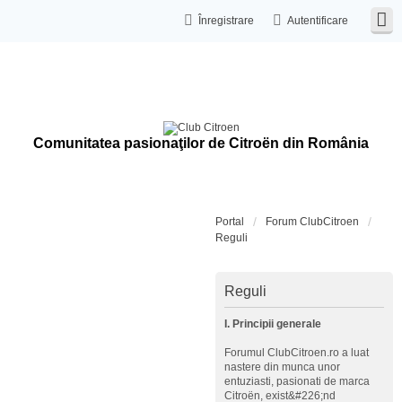
Înregistrare
Autentificare
Comunitatea pasionaţilor de Citroën din România
Portal
Forum ClubCitroen
Reguli
Reguli
I. Principii generale
Forumul ClubCitroen.ro a luat
nastere din munca unor
entuziasti, pasionati de marca
Citroën, exist&#226;nd