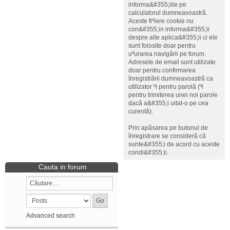
informa&#355;iile pe
calculatorul dumneavoastrã.
Aceste fiºiere cookie nu
con&#355;in informa&#355;ii
despre alte aplica&#355;ii ci ele
sunt folosite doar pentru
uºurarea navigãrii pe forum.
Adresele de email sunt utilizate
doar pentru confirmarea
înregistrãrii dumneavoastrã ca
utilizator ºi pentru parolã (ºi
pentru trimiterea unei noi parole
dacã a&#355;i uitat-o pe cea
curentã).
Prin apãsarea pe butonul de
înregistrare se considerã cã
sunte&#355;i de acord cu aceste
condi&#355;ii.
Cauta in forum
Advanced search