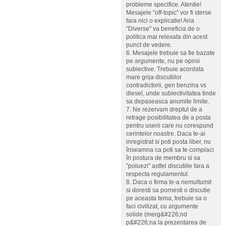
probleme specifice. Atentie!
Mesajele "off-topic" vor fi sterse
fara nici o explicatie! Aria
"Diverse" va beneficia de o
politica mai relexata din acest
punct de vedere.
6. Mesajele trebuie sa fie bazate
pe argumente, nu pe opinii
subiective. Trebuie acordata
mare grija discutiilor
contradictorii, gen benzina vs
diesel, unde subiectivitatea tinde
sa depaseasca anumite limite.
7. Ne rezervam dreptul de a
retrage posibilitatea de a posta
pentru userii care nu corespund
cerintelor noastre. Daca te-ai
inregistrat si poti posta liber, nu
înseamna ca poti sa te complaci
în postura de membru si sa
"poluezi" astfel discutiile fara a
respecta regulamentul.
8. Daca o firma te-a nemultumit
si doresti sa pornesti o discutie
pe aceasta tema, trebuie sa o
faci civilizat, cu argumente
solide (merg&#226;nd
p&#226;na la prezentarea de