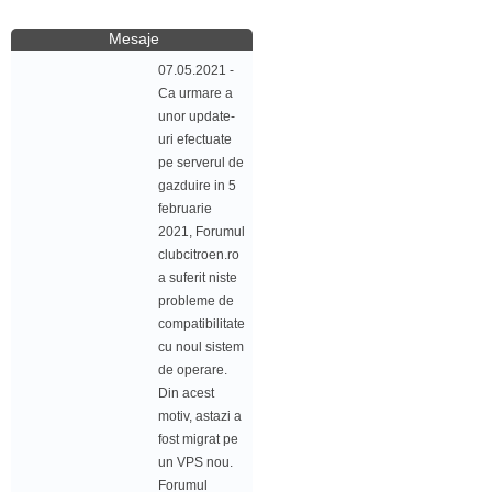
Mesaje
07.05.2021 -
Ca urmare a
unor update-
uri efectuate
pe serverul de
gazduire in 5
februarie
2021, Forumul
clubcitroen.ro
a suferit niste
probleme de
compatibilitate
cu noul sistem
de operare.
Din acest
motiv, astazi a
fost migrat pe
un VPS nou.
Forumul