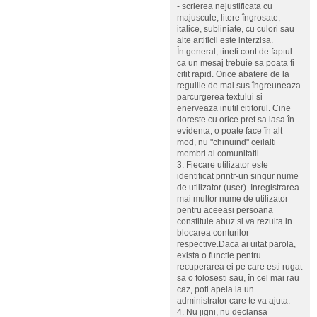
- scrierea nejustificata cu
majuscule, litere îngrosate,
italice, subliniate, cu culori sau
alte artificii este interzisa.
În general, tineti cont de faptul
ca un mesaj trebuie sa poata fi
citit rapid. Orice abatere de la
regulile de mai sus îngreuneaza
parcurgerea textului si
enerveaza inutil cititorul. Cine
doreste cu orice pret sa iasa în
evidenta, o poate face în alt
mod, nu "chinuind" ceilalti
membri ai comunitatii.
3. Fiecare utilizator este
identificat printr-un singur nume
de utilizator (user). Inregistrarea
mai multor nume de utilizator
pentru aceeasi persoana
constituie abuz si va rezulta in
blocarea conturilor
respective.Daca ai uitat parola,
exista o functie pentru
recuperarea ei pe care esti rugat
sa o folosesti sau, în cel mai rau
caz, poti apela la un
administrator care te va ajuta.
4. Nu jigni, nu declansa