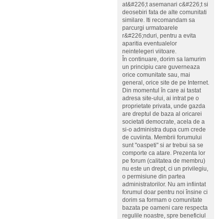
at&#226;t asemanari c&#226;t si
deosebiri fata de alte comunitati
similare. Iti recomandam sa
parcurgi urmatoarele
r&#226;nduri, pentru a evita
aparitia eventualelor
neintelegeri viitoare.
În continuare, dorim sa lamurim
un principiu care guverneaza
orice comunitate sau, mai
general, orice site de pe Internet.
Din momentul în care ai tastat
adresa site-ului, ai intrat pe o
proprietate privata, unde gazda
are dreptul de baza al oricarei
societati democrate, acela de a
si-o administra dupa cum crede
de cuviinta. Membrii forumului
sunt "oaspeti" si ar trebui sa se
comporte ca atare. Prezenta lor
pe forum (calitatea de membru)
nu este un drept, ci un privilegiu,
o permisiune din partea
administratorilor. Nu am infiintat
forumul doar pentru noi însine ci
dorim sa formam o comunitate
bazata pe oameni care respecta
regulile noastre, spre beneficiul