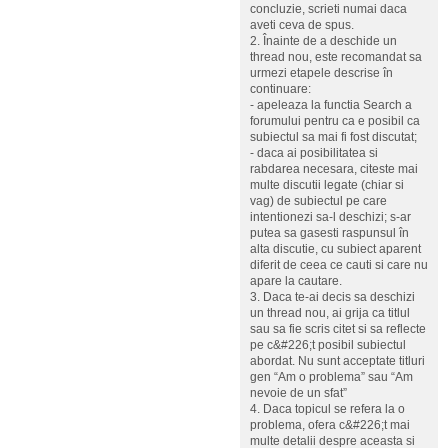
concluzie, scrieti numai daca
aveti ceva de spus.
2. Înainte de a deschide un
thread nou, este recomandat sa
urmezi etapele descrise în
continuare:
- apeleaza la functia Search a
forumului pentru ca e posibil ca
subiectul sa mai fi fost discutat;
- daca ai posibilitatea si
rabdarea necesara, citeste mai
multe discutii legate (chiar si
vag) de subiectul pe care
intentionezi sa-l deschizi; s-ar
putea sa gasesti raspunsul în
alta discutie, cu subiect aparent
diferit de ceea ce cauti si care nu
apare la cautare.
3. Daca te-ai decis sa deschizi
un thread nou, ai grija ca titlul
sau sa fie scris citet si sa reflecte
pe c&#226;t posibil subiectul
abordat. Nu sunt acceptate titluri
gen “Am o problema” sau “Am
nevoie de un sfat”
4. Daca topicul se refera la o
problema, ofera c&#226;t mai
multe detalii despre aceasta si