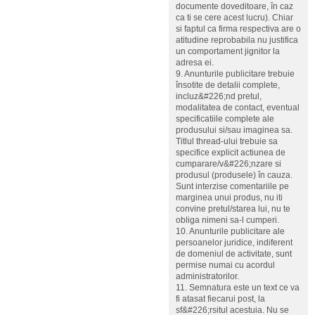
documente doveditoare, în caz
ca ti se cere acest lucru). Chiar
si faptul ca firma respectiva are o
atitudine reprobabila nu justifica
un comportament jignitor la
adresa ei.
9. Anunturile publicitare trebuie
însotite de detalii complete,
incluz&#226;nd pretul,
modalitatea de contact, eventual
specificatiile complete ale
produsului si/sau imaginea sa.
Titlul thread-ului trebuie sa
specifice explicit actiunea de
cumparare/v&#226;nzare si
produsul (produsele) în cauza.
Sunt interzise comentariile pe
marginea unui produs, nu iti
convine pretul/starea lui, nu te
obliga nimeni sa-l cumperi.
10. Anunturile publicitare ale
persoanelor juridice, indiferent
de domeniul de activitate, sunt
permise numai cu acordul
administratorilor.
11. Semnatura este un text ce va
fi atasat fiecarui post, la
sf&#226;rsitul acestuia. Nu se