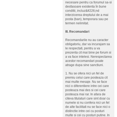
necesare pentru ca forumul sa-si
desfasoare existenta în bune
conditii, incluz&#226;nd
interzicerea dreptului de a mai
posta (ban), temporara sau pe
termen nelimitat.
III. Recomandari
Recomandarile nu au caracter
obligatoriu, dar va incurajam sa
le respectati, pentru a va
prezenta cit mai bine pe forum si
a va face intelesi. Nerespectarea
acestor recomandari poate
atrage dupa sine sanctiuni.
1. Nu se ofera nici un fel de
premiu celui care posteaza cit
mai multe mesaje. Nu se face
nici o diferentiere intre cei care
posteaza mai des si cei care
posteaza mai rar. In afara de
citeva titulaturi care sint doar cu
numele si nu confera nici un fel
de alte facilitati nu se face nici o
distinctie intre cei cu posturi
multe si cei cu posturi putine. In