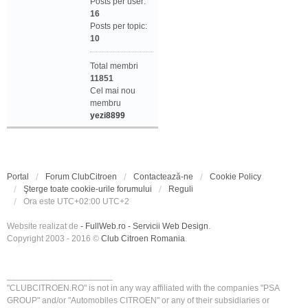
Posts per user:
16
Posts per topic:
10
Total membri
11851
Cel mai nou
membru
yezi8899
Portal
Forum ClubCitroen
Contactează-ne
Cookie Policy
Şterge toate cookie-urile forumului
Reguli
Ora este UTC+02:00 UTC+2
Website realizat de
- FullWeb.ro - Servicii Web Design
.
Copyright 2003 - 2016 ©
Club Citroen Romania
.
______________________
"CLUBCITROEN.RO" is not in any way affiliated with the companies "PSA
GROUP" and/or "Automobiles CITROEN" or any of their subsidiaries or