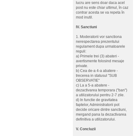
lucru are sens doar daca acel
post nu este chiar ultimul, în caz
contrar acesta se va repeta în
mod inutil.
IV. Sanctiuni
1. Moderatorii vor sanctiona
nerespectarea prezentului
regulament dupa urmatoarele
reguli:
a) Primele trei (3) abateri -
avertismente folosind mesaje
private.
b) Cea de-a 4-a abatere -
trecerea in statusul "SUB
OBSERVATIE"
c) La a 5-a abatere -
dezactivarea temporara ("ban")
a utilizatorului pentru 2-7 zile.
d) In functie de gravitatea
faptelor, Administratorii pot
decide oricare dintre sanctiuni,
mergand pana la dezactivarea
definitiva a utilizatorului.
V. Concluzii