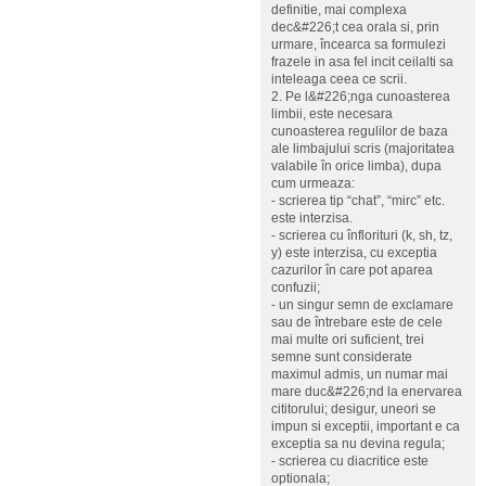
definitie, mai complexa
dec&#226;t cea orala si, prin
urmare, încearca sa formulezi
frazele in asa fel incit ceilalti sa
inteleaga ceea ce scrii.
2. Pe l&#226;nga cunoasterea
limbii, este necesara
cunoasterea regulilor de baza
ale limbajului scris (majoritatea
valabile în orice limba), dupa
cum urmeaza:
- scrierea tip “chat”, “mirc” etc.
este interzisa.
- scrierea cu înflorituri (k, sh, tz,
y) este interzisa, cu exceptia
cazurilor în care pot aparea
confuzii;
- un singur semn de exclamare
sau de întrebare este de cele
mai multe ori suficient, trei
semne sunt considerate
maximul admis, un numar mai
mare duc&#226;nd la enervarea
cititorului; desigur, uneori se
impun si exceptii, important e ca
exceptia sa nu devina regula;
- scrierea cu diacritice este
optionala;