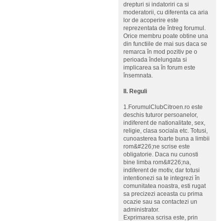
drepturi si indatoriri ca si
moderatorii, cu diferenta ca aria
lor de acoperire este
reprezentata de întreg forumul.
Orice membru poate obtine una
din functiile de mai sus daca se
remarca în mod pozitiv pe o
perioada îndelungata si
implicarea sa în forum este
însemnata.
II. Reguli
1.ForumulClubCitroen.ro este
deschis tuturor persoanelor,
indiferent de nationalitate, sex,
religie, clasa sociala etc. Totusi,
cunoasterea foarte buna a limbii
rom&#226;ne scrise este
obligatorie. Daca nu cunosti
bine limba rom&#226;na,
indiferent de motiv, dar totusi
intentionezi sa te integrezi în
comunitatea noastra, esti rugat
sa precizezi aceasta cu prima
ocazie sau sa contactezi un
administrator.
Exprimarea scrisa este, prin