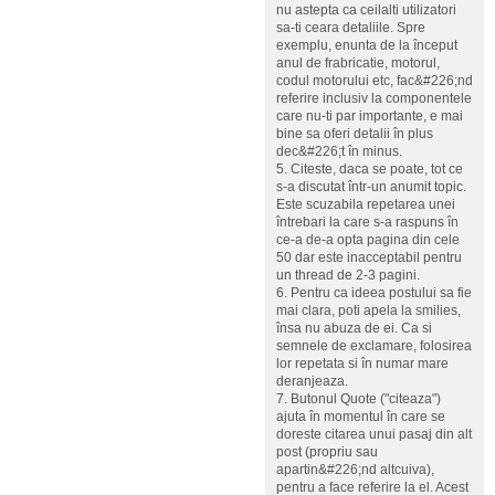
nu astepta ca ceilalti utilizatori
sa-ti ceara detaliile. Spre
exemplu, enunta de la început
anul de frabricatie, motorul,
codul motorului etc, fac&#226;nd
referire inclusiv la componentele
care nu-ti par importante, e mai
bine sa oferi detalii în plus
dec&#226;t în minus.
5. Citeste, daca se poate, tot ce
s-a discutat într-un anumit topic.
Este scuzabila repetarea unei
întrebari la care s-a raspuns în
ce-a de-a opta pagina din cele
50 dar este inacceptabil pentru
un thread de 2-3 pagini.
6. Pentru ca ideea postului sa fie
mai clara, poti apela la smilies,
însa nu abuza de ei. Ca si
semnele de exclamare, folosirea
lor repetata si în numar mare
deranjeaza.
7. Butonul Quote ("citeaza")
ajuta în momentul în care se
doreste citarea unui pasaj din alt
post (propriu sau
apartin&#226;nd altcuiva),
pentru a face referire la el. Acest