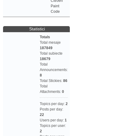
Citroen
Paint
Code
Statistici
Totals
Total mesaje
187849
Total subiecte
18679
Total
Announcements:
8
Total Stickies:
86
Total
Attachments:
0
Topics per day:
2
Posts per day:
22
Users per day:
1
Topics per user:
2