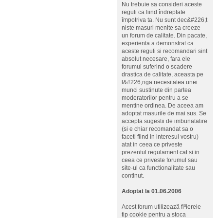
Nu trebuie sa consideri aceste
reguli ca fiind îndreptate
împotriva ta. Nu sunt dec&#226;t
niste masuri menite sa creeze
un forum de calitate. Din pacate,
experienta a demonstrat ca
aceste reguli si recomandari sint
absolut necesare, fara ele
forumul suferind o scadere
drastica de calitate, aceasta pe
l&#226;nga necesitatea unei
munci sustinute din partea
moderatorilor pentru a se
mentine ordinea. De aceea am
adoptat masurile de mai sus. Se
accepta sugestii de imbunatatire
(si e chiar recomandat sa o
faceti fiind in interesul vostru)
atat in ceea ce priveste
prezentul regulament cat si in
ceea ce priveste forumul sau
site-ul ca functionalitate sau
continut.
Adoptat la 01.06.2006
Acest forum utilizeazã fiºierele
tip cookie pentru a stoca