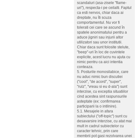
scandaluri (asa-zisele "flame-
uri"), respecta-i pe ceilalti. Faptul
ca esti nervos, chiar daca ai
dreptate, nu îti scuza
comportamentul. Nu vor fi
tolerati cei care se ascund în
spatele anonimatului pentru a
aduce jigniri sau injurii altor
utilizatori sau unor institutii.
Chiar daca sunt folosite stelute,
"beep"-uri în loc de cuvintele
explicite, acest lucru nu ajuta cu
nimic pentru ca aici intentia
conteaza.
5. Posturile monosilabice, care
nu aduc nimic bun discutiei
("cool", "de acord", "super",
"rulz", "vreau si eu d-ala") sunt
interzise, cu exceptia situatiilor
cind acestea sint raspunsurile
asteptate (ex: confirmarea
participarii la o intilnire).
5.1. Mesajele in afara
subiectului ("off-topic") sunt cu
desavarsire interzise, cu atat mai
mult in cadrul subiectelor cu
caracter tehnic, prin care
membrii pot gasi rezolvarea unei