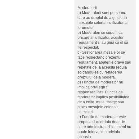
Moderatorii
a) Moderatorii sunt persoane
care au dreptul de a gestiona
mesajele celorlalti utilizatori ai
forumului.
b) Moderatori se supun, ca
oricare alt utilizator, acestui
regulament si au grija ca el sa
fie respectat.
c) Gestionarea mesajelor se
face respectand prezentul
regulament, abaterile grave sau
repetate de la aceasta regula
soldandu-se cu retragerea
dreptului de a modera.
d) Functia de moderator nu
implica privilegii ci
responsabilitati. Functia de
moderator implica posibilitatea
de a edita, muta, sterge sau
bloca mesajele celorlalti
utilizatori.
e) Functia de moderator este
propusa si acordata doar de
catre administratori si nimeni nu
poate interveni in privinta
aceasta.