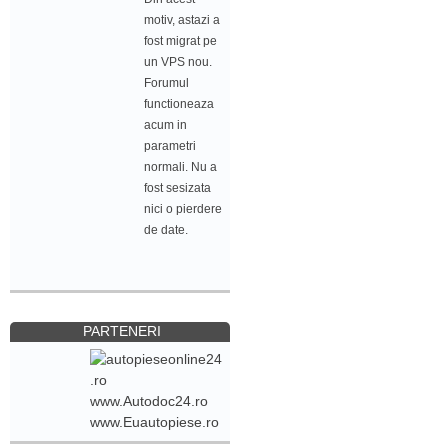
motiv, astazi a
fost migrat pe
un VPS nou.
Forumul
functioneaza
acum in
parametri
normali. Nu a
fost sesizata
nici o pierdere
de date.
PARTENERI
www.Autodoc24.ro
www.Euautopiese.ro