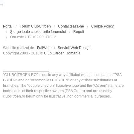
Portal
Forum ClubCitroen
Contactează-ne
Cookie Policy
Şterge toate cookie-urile forumului
Reguli
Ora este UTC+02:00 UTC+2
Website realizat de
- FullWeb.ro - Servicii Web Design
.
Copyright 2003 - 2016 ©
Club Citroen Romania
.
______________________
"CLUBCITROEN.RO" is not in any way affiliated with the companies "PSA
GROUP" and/or "Automobiles CITROEN" or any of their subsidiaries or
branches. The "double chevron" figurative logo and the "Citroën" name are
trademarks of their respective owners (PSA Group) and are used by
clubcitroen.ro forum only for illustrative, non-commercial purposes.