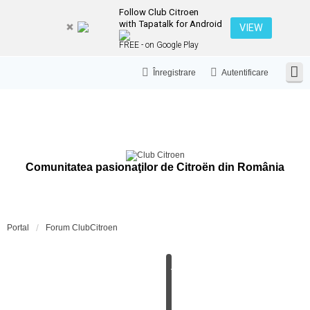
Follow Club Citroen
with Tapatalk for Android
VIEW
FREE - on Google Play
Înregistrare
Autentificare
Comunitatea pasionaţilor de Citroën din România
Portal
Forum ClubCitroen
A
N
U
N