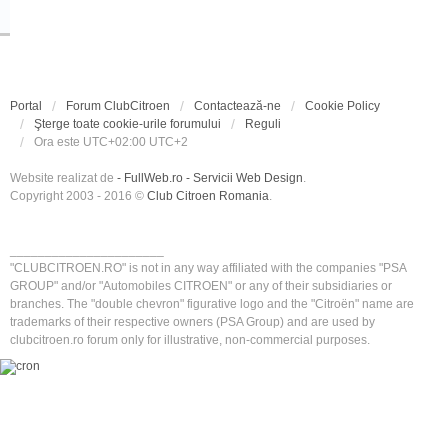
Portal
Forum ClubCitroen
Contactează-ne
Cookie Policy
Şterge toate cookie-urile forumului
Reguli
Ora este UTC+02:00 UTC+2
Website realizat de
- FullWeb.ro - Servicii Web Design
.
Copyright 2003 - 2016 ©
Club Citroen Romania
.
______________________
"CLUBCITROEN.RO" is not in any way affiliated with the companies "PSA
GROUP" and/or "Automobiles CITROEN" or any of their subsidiaries or
branches. The "double chevron" figurative logo and the "Citroën" name are
trademarks of their respective owners (PSA Group) and are used by
clubcitroen.ro forum only for illustrative, non-commercial purposes.