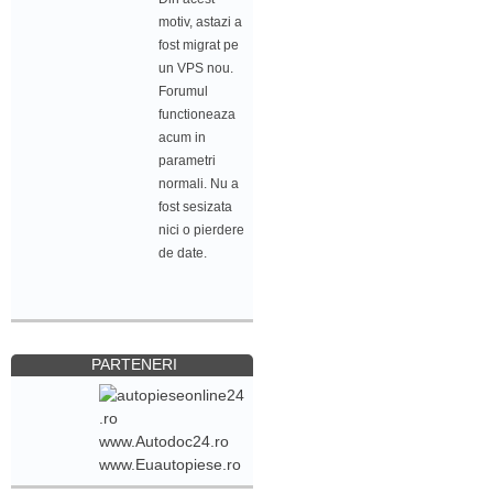
motiv, astazi a
fost migrat pe
un VPS nou.
Forumul
functioneaza
acum in
parametri
normali. Nu a
fost sesizata
nici o pierdere
de date.
PARTENERI
www.Autodoc24.ro
www.Euautopiese.ro