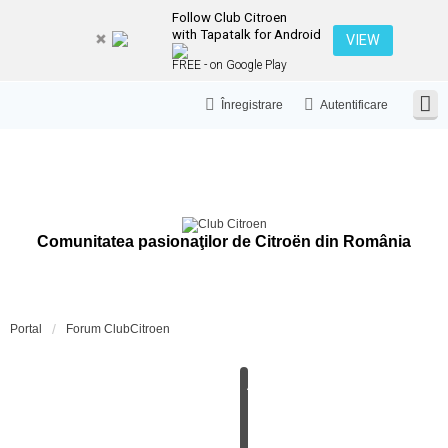
Follow Club Citroen
with Tapatalk for Android
VIEW
FREE - on Google Play
Înregistrare
Autentificare
Comunitatea pasionaţilor de Citroën din România
Portal
Forum ClubCitroen
A
N
U
N