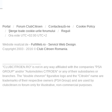
Portal
Forum ClubCitroen
Contactează-ne
Cookie Policy
Şterge toate cookie-urile forumului
Reguli
Ora este UTC+02:00 UTC+2
Website realizat de
- FullWeb.ro - Servicii Web Design
.
Copyright 2003 - 2016 ©
Club Citroen Romania
.
______________________
"CLUBCITROEN.RO" is not in any way affiliated with the companies "PSA
GROUP" and/or "Automobiles CITROEN" or any of their subsidiaries or
branches. The "double chevron" figurative logo and the "Citroën" name are
trademarks of their respective owners (PSA Group) and are used by
clubcitroen.ro forum only for illustrative, non-commercial purposes.