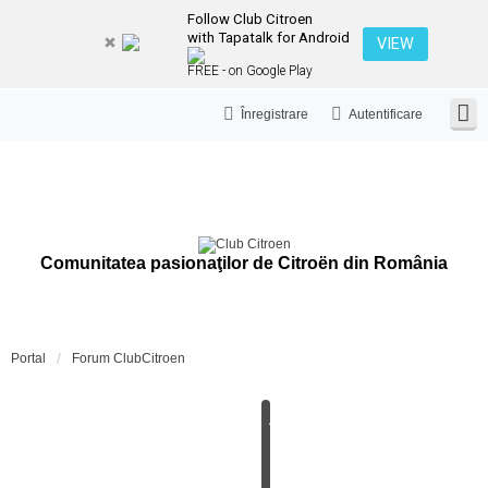
Follow Club Citroen
with Tapatalk for Android
VIEW
FREE - on Google Play
Înregistrare
Autentificare
Comunitatea pasionaţilor de Citroën din România
Portal
Forum ClubCitroen
A
N
U
N