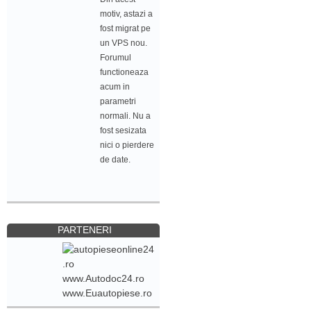
motiv, astazi a
fost migrat pe
un VPS nou.
Forumul
functioneaza
acum in
parametri
normali. Nu a
fost sesizata
nici o pierdere
de date.
PARTENERI
www.Autodoc24.ro
www.Euautopiese.ro