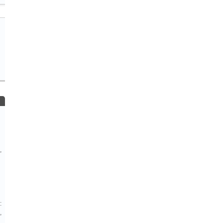
,
:
,