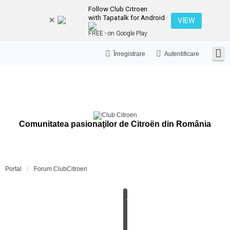
Follow Club Citroen
with Tapatalk for Android
VIEW
FREE - on Google Play
Înregistrare
Autentificare
Comunitatea pasionaţilor de Citroën din România
Portal
Forum ClubCitroen
A
N
U
N