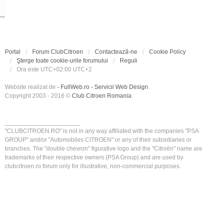
Portal
Forum ClubCitroen
Contactează-ne
Cookie Policy
Şterge toate cookie-urile forumului
Reguli
Ora este UTC+02:00 UTC+2
Website realizat de
- FullWeb.ro - Servicii Web Design
.
Copyright 2003 - 2016 ©
Club Citroen Romania
.
______________________
"CLUBCITROEN.RO" is not in any way affiliated with the companies "PSA
GROUP" and/or "Automobiles CITROEN" or any of their subsidiaries or
branches. The "double chevron" figurative logo and the "Citroën" name are
trademarks of their respective owners (PSA Group) and are used by
clubcitroen.ro forum only for illustrative, non-commercial purposes.