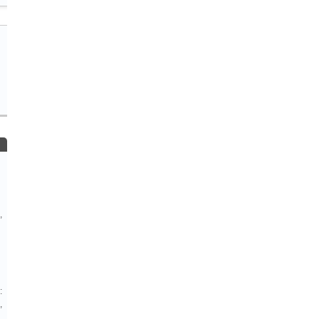
,
:
,