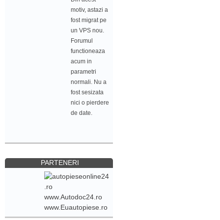
motiv, astazi a
fost migrat pe
un VPS nou.
Forumul
functioneaza
acum in
parametri
normali. Nu a
fost sesizata
nici o pierdere
de date.
PARTENERI
www.Autodoc24.ro
www.Euautopiese.ro