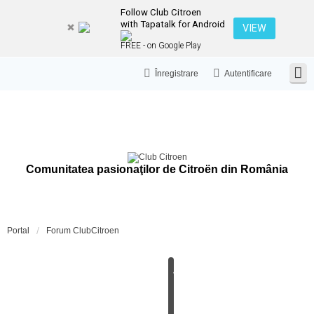
Follow Club Citroen
with Tapatalk for Android
VIEW
FREE - on Google Play
Înregistrare
Autentificare
Comunitatea pasionaţilor de Citroën din România
Portal
Forum ClubCitroen
A
N
U
N