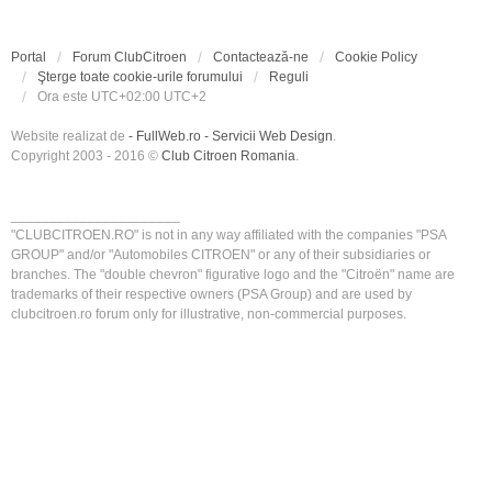
Portal
Forum ClubCitroen
Contactează-ne
Cookie Policy
Şterge toate cookie-urile forumului
Reguli
Ora este UTC+02:00 UTC+2
Website realizat de
- FullWeb.ro - Servicii Web Design
.
Copyright 2003 - 2016 ©
Club Citroen Romania
.
______________________
"CLUBCITROEN.RO" is not in any way affiliated with the companies "PSA
GROUP" and/or "Automobiles CITROEN" or any of their subsidiaries or
branches. The "double chevron" figurative logo and the "Citroën" name are
trademarks of their respective owners (PSA Group) and are used by
clubcitroen.ro forum only for illustrative, non-commercial purposes.