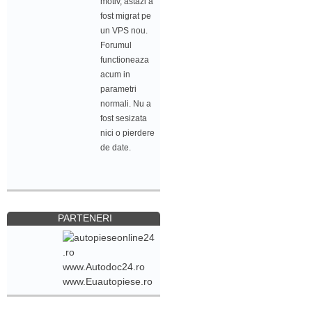
motiv, astazi a
fost migrat pe
un VPS nou.
Forumul
functioneaza
acum in
parametri
normali. Nu a
fost sesizata
nici o pierdere
de date.
PARTENERI
www.Autodoc24.ro
www.Euautopiese.ro