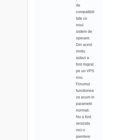
de
compatibili
tate cu
noul
sistem de
operare.
Din acest
motiv,
astazi a
fost migrat
pe un VPS
nou.
Forumul
functionea
za acum in
parametri
normali.
Nu a fost
sesizata
nici o
pierdere