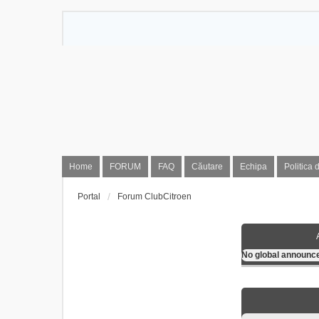
Home
FORUM
FAQ
Căutare
Echipa
Politica 
Portal
Forum ClubCitroen
No global announ