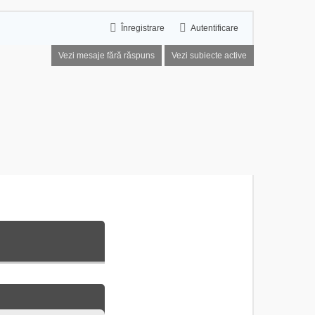
Înregistrare
Autentificare
Vezi mesaje fără răspuns
Vezi subiecte active