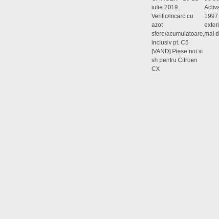
iulie 2019
Activ
Verific/Incarc cu
1997
azot
exter
sfere/acumulatoare,
mai d
inclusiv pt. C5
[VAND] Piese noi si
sh pentru Citroen
CX