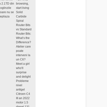
a 2.1TD din
browsing,
oglinzile
start living
ioare nu se
Solid
epliaza
Carbide
Spiral
Router Bits
vs Standard
Router Bits:
What’s the
Difference?
Atelier care
poate
interveni la
un C6?
Meet a girl
who'll
surprise
and delight
Probleme
nivel
antigel
Citroen C4
III an 2022
motor 1.5
diesel 131