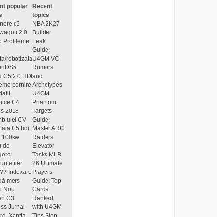
nt popular
Recent
s
topics
tinere c5
NBA 2K27
swagon 2.0
Builder
p
Probleme
Leak
Guide:
ata/robotizata
U4GM VC
oenDS5
Rumors
d
C5 2.0 HDI
and
eme pornire
Archetypes
datii
U4GM
nice C4
Phantom
us 2018
Targets
b ulei CV
Guide:
ata C5 hdi ,
Master ARC
, 100kw
Raiders
u de
Elevator
gere
Tasks
MLB
uri etrier
26 Ultimate
e??
Indexare
Players
dă mers
Guide: Top
i
Noul
Cards
en C3
Ranked
oss
Jurnal
with U4GM
rd, Xantia
Tips
Stop