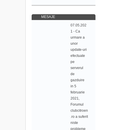
MESAJE
07.05.202
1 - Ca
urmare a
unor
update-uri
efectuate
pe
serverul
de
gazduire
in 5
februarie
2021,
Forumul
clubcitroen
.ro a suferit
niste
probleme