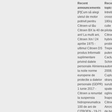
Recent
Rece
announcements
topic
[P]Cum să alegi
Intre
uleiul de motor
cros
potrivit pentru
180c
Citroen-ul tău
cutie
Citroen BX la 40 de
pilot
ani!
La multi ani,
Citr
Citroen Xm !
24
hybri
aprilie 1975 -
probl
ultimul Citroen DS
Trepi
produs
Informatii
puter
suplimentare
Cact
privind datele
Schim
personale
Alinierea
autom
la noile norme
2008
europene de
Cupl
protectie a datelor
stran
personale (GDPR)
surub
1 iunie 2017 -
spat
Citroen a renuntat
oglin
la suspensia
înapo
hidropneumatica
Citro
100 de ani de
Aircr
CITROEN - 19-21
de bo