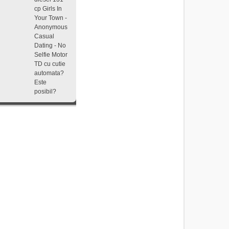
cp
Girls In
Your Town -
Anonymous
Casual
Dating - No
Selfie
Motor
TD cu cutie
automata?
Este
posibil?