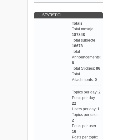
STATISTICI
Totals
Total mesaje
187848
Total subiecte
18678
Total
Announcements:
8
Total Stickies:
86
Total
Attachments:
0
Topics per day:
2
Posts per day:
22
Users per day:
1
Topics per user:
2
Posts per user:
16
Posts per topic: