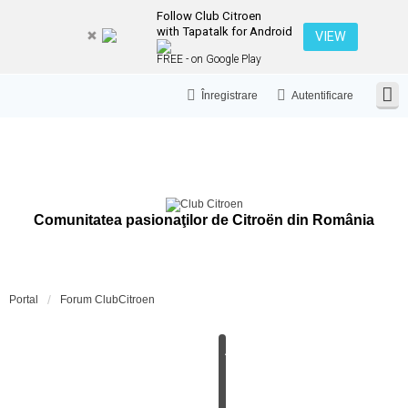
Follow Club Citroen
with Tapatalk for Android
VIEW
FREE - on Google Play
Înregistrare
Autentificare
Comunitatea pasionaţilor de Citroën din România
Portal
Forum ClubCitroen
A
N
U
N