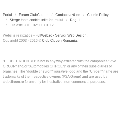
Portal
Forum ClubCitroen
Contactează-ne
Cookie Policy
Şterge toate cookie-urile forumului
Reguli
Ora este UTC+02:00 UTC+2
Website realizat de
- FullWeb.ro - Servicii Web Design
.
Copyright 2003 - 2016 ©
Club Citroen Romania
.
______________________
"CLUBCITROEN.RO" is not in any way affiliated with the companies "PSA
GROUP" and/or "Automobiles CITROEN" or any of their subsidiaries or
branches. The "double chevron" figurative logo and the "Citroën" name are
trademarks of their respective owners (PSA Group) and are used by
clubcitroen.ro forum only for illustrative, non-commercial purposes.