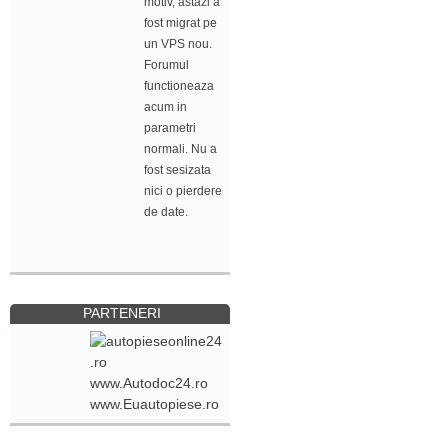
motiv, astazi a
fost migrat pe
un VPS nou.
Forumul
functioneaza
acum in
parametri
normali. Nu a
fost sesizata
nici o pierdere
de date.
PARTENERI
www.Autodoc24.ro
www.Euautopiese.ro