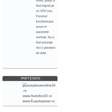
motiv, astazi a
fost migrat pe
un VPS nou.
Forumul
functioneaza
acum in
parametri
normali. Nu a
fost sesizata
nici o pierdere
de date.
PARTENERI
www.Autodoc24.ro
www.Euautopiese.ro