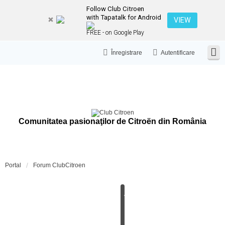
Follow Club Citroen
with Tapatalk for Android
VIEW
FREE - on Google Play
Înregistrare
Autentificare
Comunitatea pasionaţilor de Citroën din România
Portal
Forum ClubCitroen
A
N
U
N