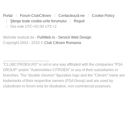
Portal
Forum ClubCitroen
Contactează-ne
Cookie Policy
Şterge toate cookie-urile forumului
Reguli
Ora este UTC+02:00 UTC+2
Website realizat de
- FullWeb.ro - Servicii Web Design
.
Copyright 2003 - 2016 ©
Club Citroen Romania
.
______________________
"CLUBCITROEN.RO" is not in any way affiliated with the companies "PSA
GROUP" and/or "Automobiles CITROEN" or any of their subsidiaries or
branches. The "double chevron" figurative logo and the "Citroën" name are
trademarks of their respective owners (PSA Group) and are used by
clubcitroen.ro forum only for illustrative, non-commercial purposes.