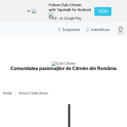
Follow Club Citroen
with Tapatalk for Android
VIEW
FREE - on Google Play
Înregistrare
Autentificare
Comunitatea pasionaţilor de Citroën din România
Portal
Forum ClubCitroen
A
N
U
N