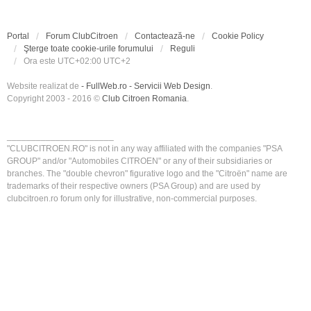
Portal
Forum ClubCitroen
Contactează-ne
Cookie Policy
Şterge toate cookie-urile forumului
Reguli
Ora este UTC+02:00 UTC+2
Website realizat de
- FullWeb.ro - Servicii Web Design
.
Copyright 2003 - 2016 ©
Club Citroen Romania
.
______________________
"CLUBCITROEN.RO" is not in any way affiliated with the companies "PSA
GROUP" and/or "Automobiles CITROEN" or any of their subsidiaries or
branches. The "double chevron" figurative logo and the "Citroën" name are
trademarks of their respective owners (PSA Group) and are used by
clubcitroen.ro forum only for illustrative, non-commercial purposes.