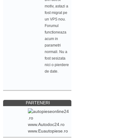
motiv, astazi a
fost migrat pe
un VPS nou.
Forumul
functioneaza
acum in
parametri
normali. Nu a
fost sesizata
nici o pierdere
de date.
PARTENERI
www.Autodoc24.ro
www.Euautopiese.ro