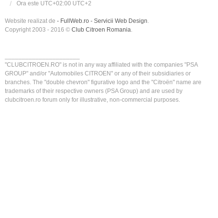
Ora este UTC+02:00 UTC+2
Website realizat de
- FullWeb.ro - Servicii Web Design
.
Copyright 2003 - 2016 ©
Club Citroen Romania
.
______________________
"CLUBCITROEN.RO" is not in any way affiliated with the companies "PSA
GROUP" and/or "Automobiles CITROEN" or any of their subsidiaries or
branches. The "double chevron" figurative logo and the "Citroën" name are
trademarks of their respective owners (PSA Group) and are used by
clubcitroen.ro forum only for illustrative, non-commercial purposes.