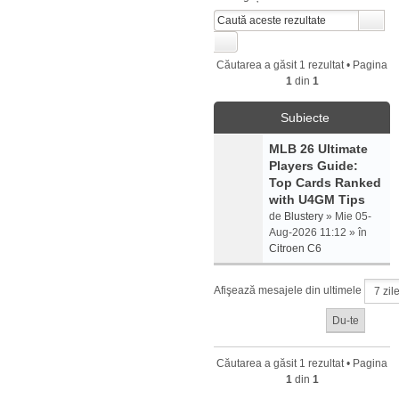
Căutarea a găsit 1 rezultat • Pagina
1
din
1
Subiecte
MLB 26 Ultimate
Players Guide:
Top Cards Ranked
with U4GM Tips
de
Blustery
» Mie 05-
Aug-2026 11:12 » în
Citroen C6
Afişează mesajele din ultimele
Căutarea a găsit 1 rezultat • Pagina
1
din
1