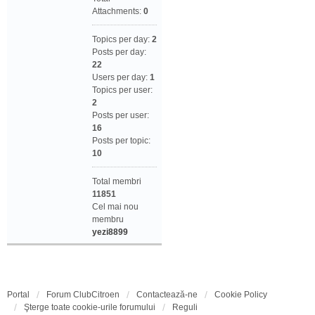
Attachments:
0
Topics per day:
2
Posts per day:
22
Users per day:
1
Topics per user:
2
Posts per user:
16
Posts per topic:
10
Total membri
11851
Cel mai nou
membru
yezi8899
Portal
Forum ClubCitroen
Contactează-ne
Cookie Policy
Şterge toate cookie-urile forumului
Reguli