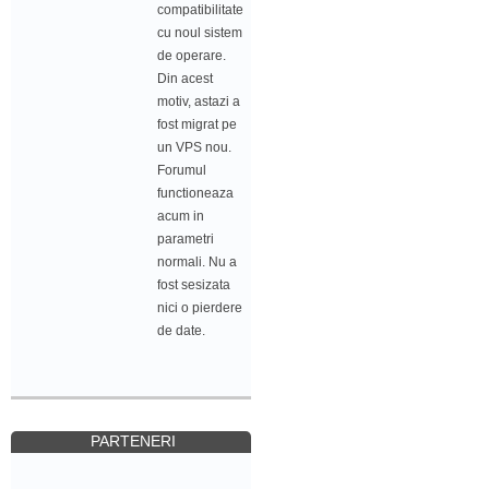
compatibilitate
cu noul sistem
de operare.
Din acest
motiv, astazi a
fost migrat pe
un VPS nou.
Forumul
functioneaza
acum in
parametri
normali. Nu a
fost sesizata
nici o pierdere
de date.
PARTENERI