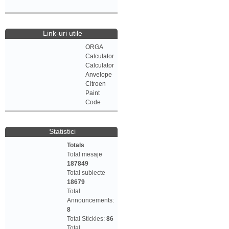
Link-uri utile
ORGA
Calculator
Calculator
Anvelope
Citroen
Paint
Code
Statistici
Totals
Total mesaje
187849
Total subiecte
18679
Total
Announcements:
8
Total Stickies:
86
Total