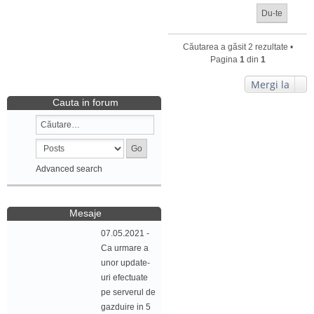
Căutarea a găsit 2 rezultate •
Pagina
1
din
1
Mergi la
Cauta in forum
Advanced search
Mesaje
07.05.2021 -
Ca urmare a
unor update-
uri efectuate
pe serverul de
gazduire in 5