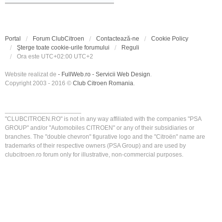
Portal
Forum ClubCitroen
Contactează-ne
Cookie Policy
Şterge toate cookie-urile forumului
Reguli
Ora este UTC+02:00 UTC+2
Website realizat de
- FullWeb.ro - Servicii Web Design
.
Copyright 2003 - 2016 ©
Club Citroen Romania
.
______________________
"CLUBCITROEN.RO" is not in any way affiliated with the companies "PSA
GROUP" and/or "Automobiles CITROEN" or any of their subsidiaries or
branches. The "double chevron" figurative logo and the "Citroën" name are
trademarks of their respective owners (PSA Group) and are used by
clubcitroen.ro forum only for illustrative, non-commercial purposes.