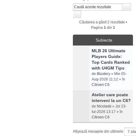
Căutarea a găsit 2 rezultate •
Pagina
1
din
1
Subiecte
MLB 26 Ultimate
Players Guide:
Top Cards Ranked
with U4GM Tips
de
Blustery
» Mie 05-
Aug-2026 11:12 » în
Citroen C6
Atelier care poate
interveni la un C6?
de
Nicolasb
» Joi 23-
Iul-2026 13:17 » în
Citroen C6
Afişează mesajele din ultimele