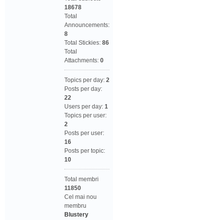
18678
Total
Announcements:
8
Total Stickies:
86
Total
Attachments:
0
Topics per day:
2
Posts per day:
22
Users per day:
1
Topics per user:
2
Posts per user:
16
Posts per topic:
10
Total membri
11850
Cel mai nou
membru
Blustery