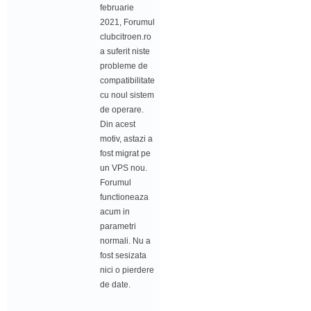
februarie
2021, Forumul
clubcitroen.ro
a suferit niste
probleme de
compatibilitate
cu noul sistem
de operare.
Din acest
motiv, astazi a
fost migrat pe
un VPS nou.
Forumul
functioneaza
acum in
parametri
normali. Nu a
fost sesizata
nici o pierdere
de date.