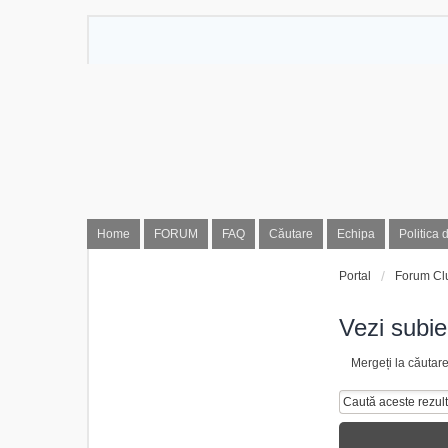
Home
FORUM
FAQ
Căutare
Echipa
Politica 
Portal
Forum Cl
Vezi subie
Mergeți la căutar