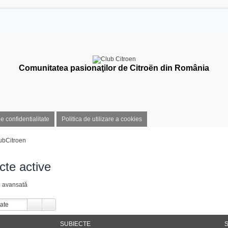
Comunitatea pasionaţilor de Citroën din România
de confidentialitate
Politica de utilizare a cookies
ubCitroen
cte active
e avansată
SUBIECTE
S