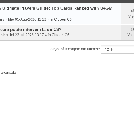
 Ultimate Players Guide: Top Cards Ranked with U4GM
Ră
Viz
ery
» Mie 05-Aug-2026 11:12 » în
Citroen C6
 care poate interveni la un C6?
Ră
Vizu
asb
» Joi 23-Iul-2026 13:17 » în
Citroen C6
Afişează mesajele din ultimele
e avansată