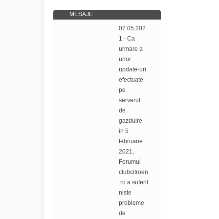
MESAJE
07.05.202
1 - Ca
urmare a
unor
update-uri
efectuate
pe
serverul
de
gazduire
in 5
februarie
2021,
Forumul
clubcitroen
.ro a suferit
niste
probleme
de