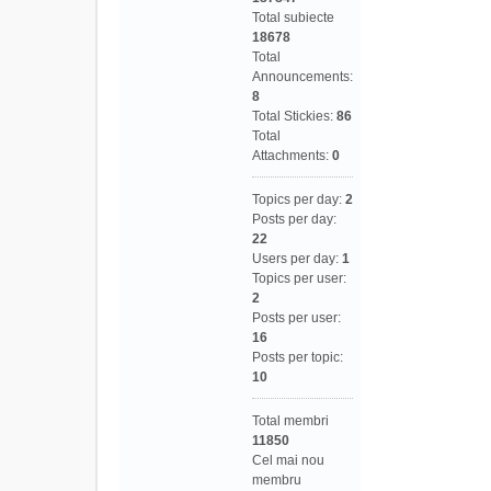
Total subiecte
18678
Total
Announcements:
8
Total Stickies:
86
Total
Attachments:
0
Topics per day:
2
Posts per day:
22
Users per day:
1
Topics per user:
2
Posts per user:
16
Posts per topic:
10
Total membri
11850
Cel mai nou
membru