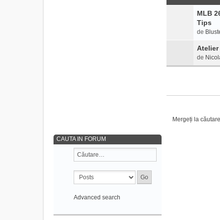
MLB 26
Tips
de
Blust
Atelier
de
Nicol
Mergeți la căutar
CAUTA IN FORUM
Advanced search