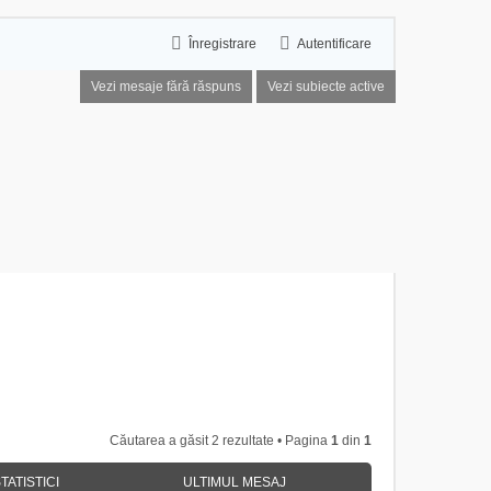
Înregistrare
Autentificare
Vezi mesaje fără răspuns
Vezi subiecte active
Căutarea a găsit 2 rezultate • Pagina
1
din
1
TATISTICI
ULTIMUL MESAJ