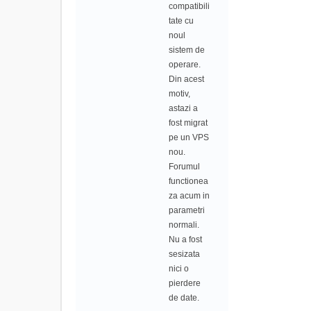
compatibili
tate cu
noul
sistem de
operare.
Din acest
motiv,
astazi a
fost migrat
pe un VPS
nou.
Forumul
functionea
za acum in
parametri
normali.
Nu a fost
sesizata
nici o
pierdere
de date.