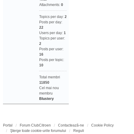
Attachments:
0
Topics per day:
2
Posts per day:
22
Users per day:
1
Topics per user:
2
Posts per user:
16
Posts per topic:
10
Total membri
11850
Cel mai nou
membru
Blustery
Portal
Forum ClubCitroen
Contactează-ne
Cookie Policy
Şterge toate cookie-urile forumului
Reguli