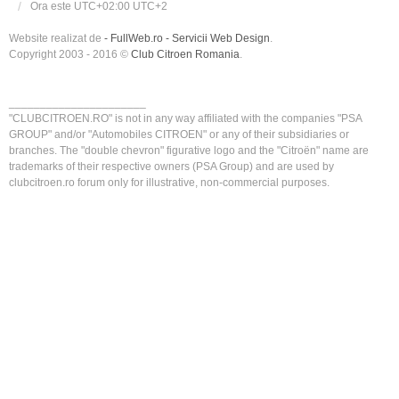
Ora este UTC+02:00 UTC+2
Website realizat de
- FullWeb.ro - Servicii Web Design
.
Copyright 2003 - 2016 ©
Club Citroen Romania
.
______________________
"CLUBCITROEN.RO" is not in any way affiliated with the companies "PSA
GROUP" and/or "Automobiles CITROEN" or any of their subsidiaries or
branches. The "double chevron" figurative logo and the "Citroën" name are
trademarks of their respective owners (PSA Group) and are used by
clubcitroen.ro forum only for illustrative, non-commercial purposes.