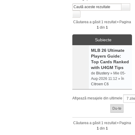
Căutarea a găsit 1 rezultat • Pagina
1
din
1
Subiecte
MLB 26 Ultimate
Players Guide:
Top Cards Ranked
with U4GM Tips
de
Blustery
» Mie 05-
Aug-2026 11:12 » în
Citroen C6
Afişează mesajele din ultimele
Căutarea a găsit 1 rezultat • Pagina
1
din
1