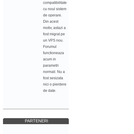
compatibilitate
cu noul sistem
de operare.
Din acest
motiv, astazi a
fost migrat pe
un VPS nou.
Forumul
functioneaza
acum in
parametri
normali. Nu a
fost sesizata
nici o pierdere
de date.
PARTENERI