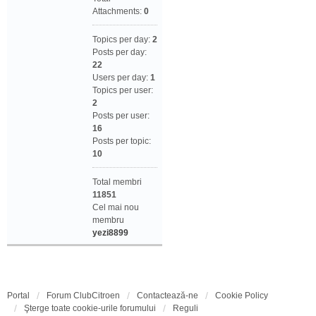
Attachments:
0
Topics per day:
2
Posts per day:
22
Users per day:
1
Topics per user:
2
Posts per user:
16
Posts per topic:
10
Total membri
11851
Cel mai nou
membru
yezi8899
Portal
Forum ClubCitroen
Contactează-ne
Cookie Policy
Şterge toate cookie-urile forumului
Reguli