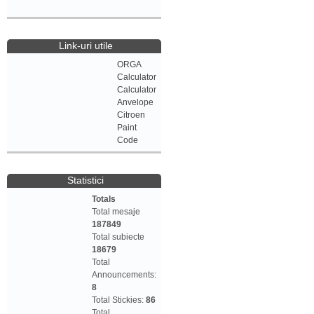
Link-uri utile
ORGA
Calculator
Calculator
Anvelope
Citroen
Paint
Code
Statistici
Totals
Total mesaje
187849
Total subiecte
18679
Total
Announcements:
8
Total Stickies:
86
Total