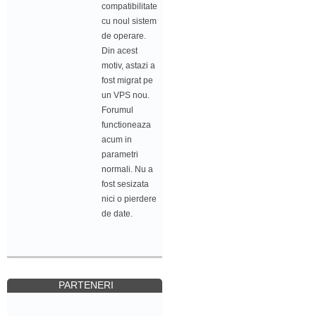
compatibilitate
cu noul sistem
de operare.
Din acest
motiv, astazi a
fost migrat pe
un VPS nou.
Forumul
functioneaza
acum in
parametri
normali. Nu a
fost sesizata
nici o pierdere
de date.
PARTENERI