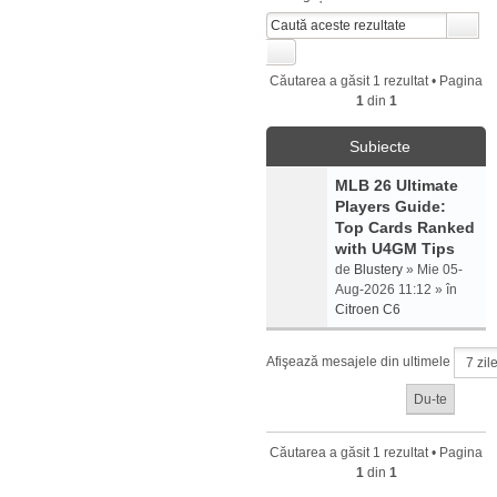
Căutarea a găsit 1 rezultat • Pagina
1
din
1
Subiecte
MLB 26 Ultimate
Players Guide:
Top Cards Ranked
with U4GM Tips
de
Blustery
» Mie 05-
Aug-2026 11:12 » în
Citroen C6
Afişează mesajele din ultimele
Căutarea a găsit 1 rezultat • Pagina
1
din
1