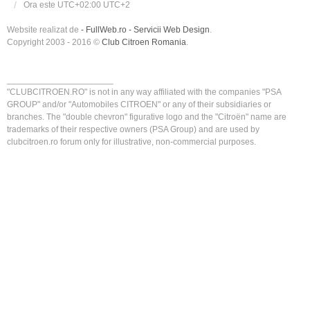
Ora este UTC+02:00 UTC+2
Website realizat de
- FullWeb.ro - Servicii Web Design
.
Copyright 2003 - 2016 ©
Club Citroen Romania
.
______________________
"CLUBCITROEN.RO" is not in any way affiliated with the companies "PSA
GROUP" and/or "Automobiles CITROEN" or any of their subsidiaries or
branches. The "double chevron" figurative logo and the "Citroën" name are
trademarks of their respective owners (PSA Group) and are used by
clubcitroen.ro forum only for illustrative, non-commercial purposes.