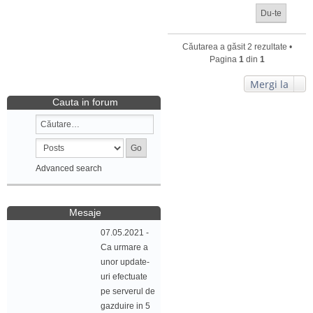
Căutarea a găsit 2 rezultate •
Pagina
1
din
1
Mergi la
Cauta in forum
Advanced search
Mesaje
07.05.2021 -
Ca urmare a
unor update-
uri efectuate
pe serverul de
gazduire in 5