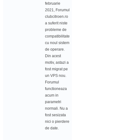
februarie
2021, Forumul
clubcitroen.ro
a suferit niste
probleme de
compatibilitate
cu noul sistem
de operare.
Din acest
motiv, astazi a
fost migrat pe
un VPS nou.
Forumul
functioneaza
acum in
parametri
normali. Nu a
fost sesizata
nici o pierdere
de date.