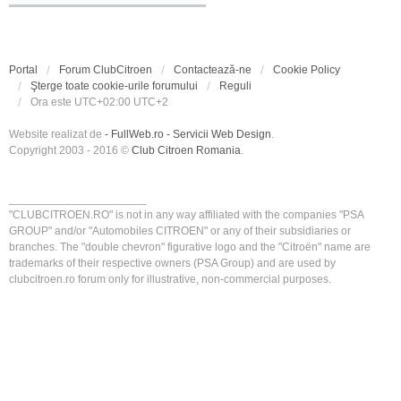
Portal
Forum ClubCitroen
Contactează-ne
Cookie Policy
Şterge toate cookie-urile forumului
Reguli
Ora este UTC+02:00 UTC+2
Website realizat de
- FullWeb.ro - Servicii Web Design
.
Copyright 2003 - 2016 ©
Club Citroen Romania
.
______________________
"CLUBCITROEN.RO" is not in any way affiliated with the companies "PSA
GROUP" and/or "Automobiles CITROEN" or any of their subsidiaries or
branches. The "double chevron" figurative logo and the "Citroën" name are
trademarks of their respective owners (PSA Group) and are used by
clubcitroen.ro forum only for illustrative, non-commercial purposes.