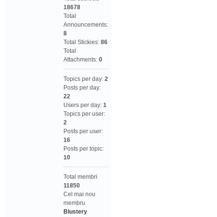
18678
Total
Announcements:
8
Total Stickies:
86
Total
Attachments:
0
Topics per day:
2
Posts per day:
22
Users per day:
1
Topics per user:
2
Posts per user:
16
Posts per topic:
10
Total membri
11850
Cel mai nou
membru
Blustery