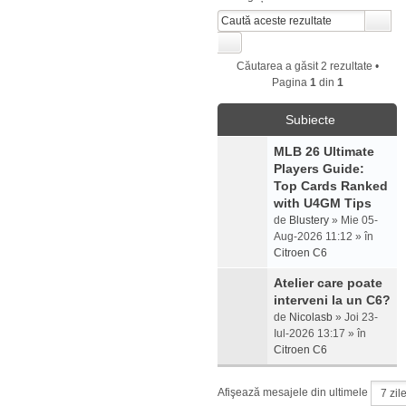
Căutarea a găsit 2 rezultate •
Pagina
1
din
1
Subiecte
MLB 26 Ultimate
Players Guide:
Top Cards Ranked
with U4GM Tips
de
Blustery
» Mie 05-
Aug-2026 11:12 » în
Citroen C6
Atelier care poate
interveni la un C6?
de
Nicolasb
» Joi 23-
Iul-2026 13:17 » în
Citroen C6
Afişează mesajele din ultimele