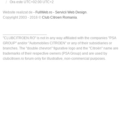
Ora este UTC+02:00 UTC+2
Website realizat de
- FullWeb.ro - Servicii Web Design
.
Copyright 2003 - 2016 ©
Club Citroen Romania
.
______________________
"CLUBCITROEN.RO" is not in any way affiliated with the companies "PSA
GROUP" and/or "Automobiles CITROEN" or any of their subsidiaries or
branches. The "double chevron" figurative logo and the "Citroën" name are
trademarks of their respective owners (PSA Group) and are used by
clubcitroen.ro forum only for illustrative, non-commercial purposes.