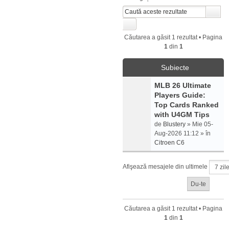
Căutarea a găsit 1 rezultat • Pagina
1
din
1
Subiecte
MLB 26 Ultimate
Players Guide:
Top Cards Ranked
with U4GM Tips
de
Blustery
» Mie 05-
Aug-2026 11:12 » în
Citroen C6
Afişează mesajele din ultimele
Căutarea a găsit 1 rezultat • Pagina
1
din
1