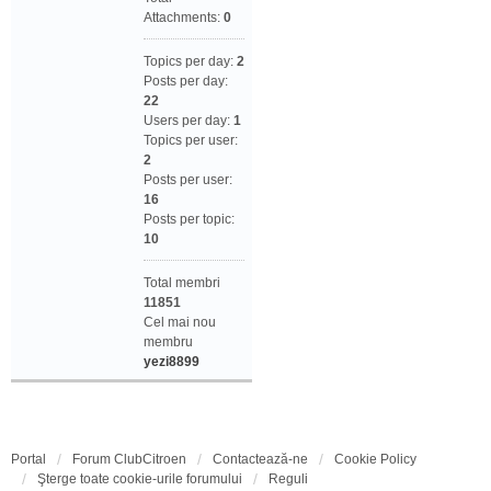
Attachments:
0
Topics per day:
2
Posts per day:
22
Users per day:
1
Topics per user:
2
Posts per user:
16
Posts per topic:
10
Total membri
11851
Cel mai nou
membru
yezi8899
Portal
Forum ClubCitroen
Contactează-ne
Cookie Policy
Şterge toate cookie-urile forumului
Reguli