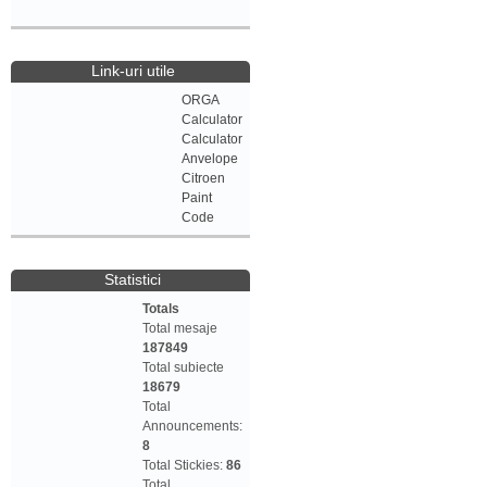
Link-uri utile
ORGA
Calculator
Calculator
Anvelope
Citroen
Paint
Code
Statistici
Totals
Total mesaje
187849
Total subiecte
18679
Total
Announcements:
8
Total Stickies:
86
Total