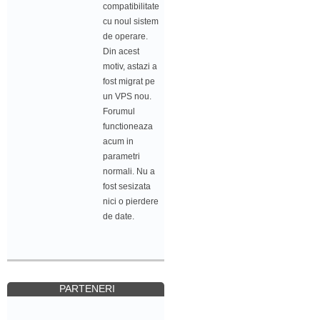
compatibilitate
cu noul sistem
de operare.
Din acest
motiv, astazi a
fost migrat pe
un VPS nou.
Forumul
functioneaza
acum in
parametri
normali. Nu a
fost sesizata
nici o pierdere
de date.
PARTENERI