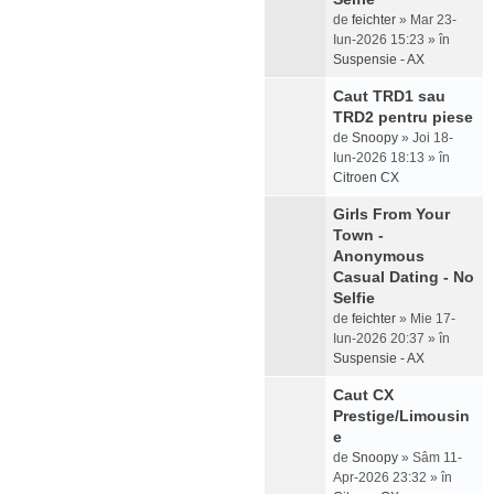
de
feichter
» Mar 23-
Iun-2026 15:23 » în
Suspensie - AX
Caut TRD1 sau
TRD2 pentru piese
de
Snoopy
» Joi 18-
Iun-2026 18:13 » în
Citroen CX
Girls From Your
Town -
Anonymous
Casual Dating - No
Selfie
de
feichter
» Mie 17-
Iun-2026 20:37 » în
Suspensie - AX
Caut CX
Prestige/Limousin
e
de
Snoopy
» Sâm 11-
Apr-2026 23:32 » în