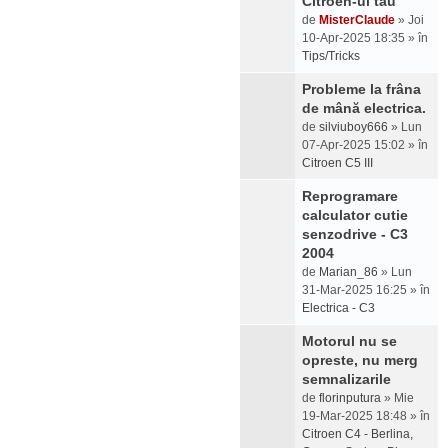
Citroen-ul tău
de
MisterClaude
» Joi
10-Apr-2025 18:35 » în
Tips/Tricks
Probleme la frâna
de mână electrica.
de
silviuboy666
» Lun
07-Apr-2025 15:02 » în
Citroen C5 III
Reprogramare
calculator cutie
senzodrive - C3
2004
de
Marian_86
» Lun
31-Mar-2025 16:25 » în
Electrica - C3
Motorul nu se
opreste, nu merg
semnalizarile
de
florinputura
» Mie
19-Mar-2025 18:48 » în
Citroen C4 - Berlina,