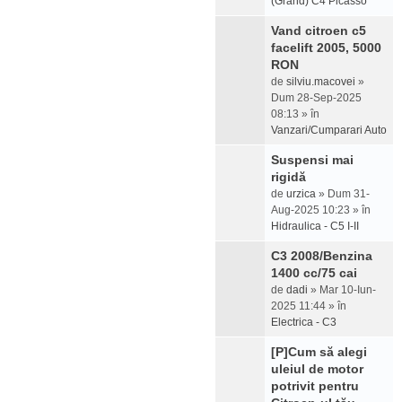
(Grand) C4 Picasso
Vand citroen c5
facelift 2005, 5000
RON
de
silviu.macovei
»
Dum 28-Sep-2025
08:13 » în
Vanzari/Cumparari Auto
Suspensi mai
rigidă
de
urzica
» Dum 31-
Aug-2025 10:23 » în
Hidraulica - C5 I-II
C3 2008/Benzina
1400 cc/75 cai
de
dadi
» Mar 10-Iun-
2025 11:44 » în
Electrica - C3
[P]Cum să alegi
uleiul de motor
potrivit pentru