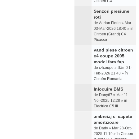
Citroen CX
Senzori presiune
roti
de
Adrian Florin
» Mar
03-Mar-2026 18:40 » în
Citroen (Grand) C4
Picasso
vand piese citroen
c4 coupe 2005
model fara fap
de
c4coupe
» Sâm 21-
Feb-2026 21:43 » în
Citroën Romania
Inlocuire BMS
de
Dany67
» Mar 11-
Noi-2025 12:28 » în
Electrica C5 III
ambreiaj si capete
amortizoare
de
Dady
» Mar 28-Oct-
2025 11:19 » în
Citroen