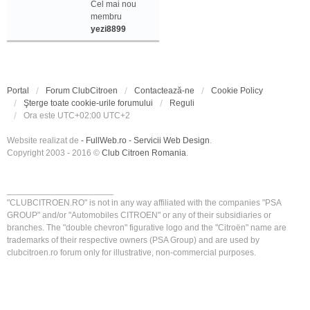
Cel mai nou
membru
yezi8899
Portal
Forum ClubCitroen
Contactează-ne
Cookie Policy
Şterge toate cookie-urile forumului
Reguli
Ora este UTC+02:00 UTC+2
Website realizat de
- FullWeb.ro - Servicii Web Design
.
Copyright 2003 - 2016 ©
Club Citroen Romania
.
______________________
"CLUBCITROEN.RO" is not in any way affiliated with the companies "PSA
GROUP" and/or "Automobiles CITROEN" or any of their subsidiaries or
branches. The "double chevron" figurative logo and the "Citroën" name are
trademarks of their respective owners (PSA Group) and are used by
clubcitroen.ro forum only for illustrative, non-commercial purposes.