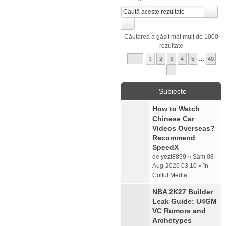
Căutarea a găsit mai mult de 1000
rezultate
1
2
3
4
5
…
40
Subiecte
How to Watch
Chinese Car
Videos Overseas?
Recommend
SpeedX
de
yezi8899
» Sâm 08-
Aug-2026 03:10 » în
Coltul Media
NBA 2K27 Builder
Leak Guide: U4GM
VC Rumors and
Archetypes