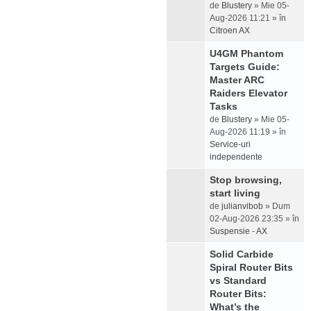
de
Blustery
» Mie 05-
Aug-2026 11:21 » în
Citroen AX
U4GM Phantom
Targets Guide:
Master ARC
Raiders Elevator
Tasks
de
Blustery
» Mie 05-
Aug-2026 11:19 » în
Service-uri
independente
Stop browsing,
start living
de
julianvibob
» Dum
02-Aug-2026 23:35 » în
Suspensie - AX
Solid Carbide
Spiral Router Bits
vs Standard
Router Bits:
What’s the