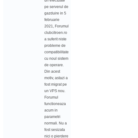
uri efectuate
pe serverul de
gazduire in 5
februarie
2021, Forumul
clubcitroen.ro
a suferit niste
probleme de
compatibilitate
cu noul sistem
de operare.
Din acest
motiv, astazi a
fost migrat pe
un VPS nou.
Forumul
functioneaza
acum in
parametri
normali. Nu a
fost sesizata
nici o pierdere