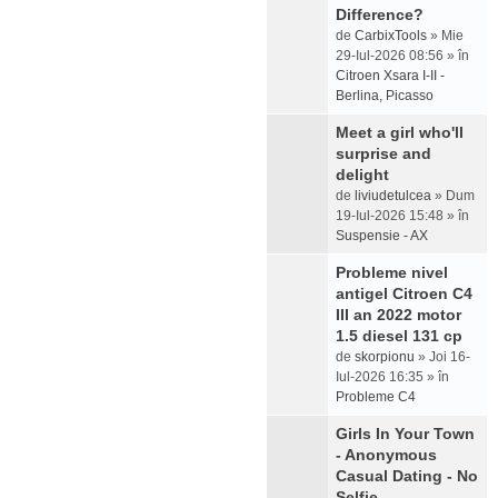
Difference?
de
CarbixTools
» Mie
29-Iul-2026 08:56 » în
Citroen Xsara I-II -
Berlina, Picasso
Meet a girl who'll
surprise and
delight
de
liviudetulcea
» Dum
19-Iul-2026 15:48 » în
Suspensie - AX
Probleme nivel
antigel Citroen C4
III an 2022 motor
1.5 diesel 131 cp
de
skorpionu
» Joi 16-
Iul-2026 16:35 » în
Probleme C4
Girls In Your Town
- Anonymous
Casual Dating - No
Selfie