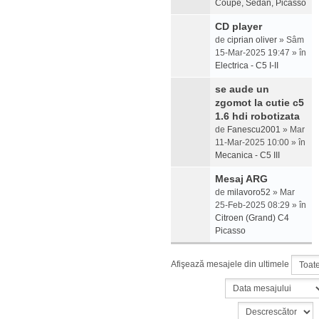
Coupe, Sedan, Picasso
CD player
de
ciprian oliver
» Sâm
15-Mar-2025 19:47 » în
Electrica - C5 I-II
se aude un
zgomot la cutie c5
1.6 hdi robotizata
de
Fanescu2001
» Mar
11-Mar-2025 10:00 » în
Mecanica - C5 III
Mesaj ARG
de
milavoro52
» Mar
25-Feb-2025 08:29 » în
Citroen (Grand) C4
Picasso
Afişează mesajele din ultimele