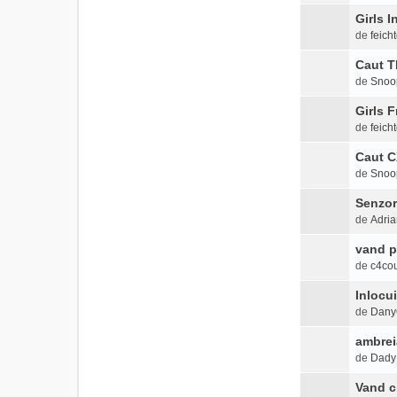
Girls 
de
feicht
Caut T
de
Snoo
Girls 
de
feicht
Caut C
de
Snoo
Senzor
de
Adria
vand p
de
c4co
Inlocu
de
Dany
ambrei
de
Dady
Vand c