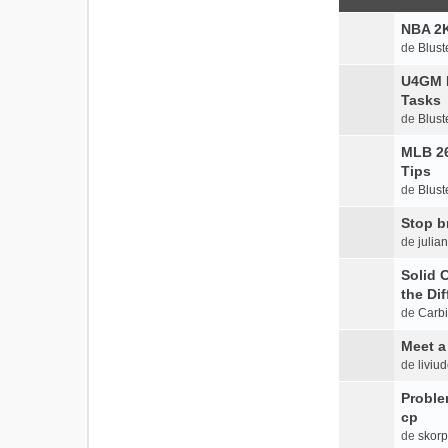
NBA 2K
de
Blust
U4GM P
Tasks
de
Blust
MLB 26
Tips
de
Blust
Stop br
de
julia
Solid 
the Di
de
Carbi
Meet a 
de
liviu
Problem
cp
de
skorp