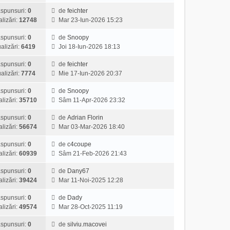
l
e
z
u
t
spunsuri:
0
de
feichter
s
i
l
V
i
alizări:
12748
Mar 23-Iun-2026 15:23
a
u
m
e
m
j
l
e
z
spunsuri:
0
de
Snoopy
u
t
s
V
i
alizări:
6419
Joi 18-Iun-2026 18:13
l
i
a
e
u
m
m
j
z
l
spunsuri:
0
de
feichter
e
u
V
i
t
alizări:
7774
Mie 17-Iun-2026 20:37
s
l
e
u
i
a
m
z
l
spunsuri:
0
de
Snoopy
m
j
e
V
i
t
alizări:
35710
Sâm 11-Apr-2026 23:32
u
s
e
u
i
l
a
z
l
spunsuri:
0
de
Adrian Florin
m
m
V
j
i
t
alizări:
56674
Mar 03-Mar-2026 18:40
u
e
e
u
i
l
s
z
l
spunsuri:
0
de
c4coupe
m
m
a
V
i
t
alizări:
60939
Sâm 21-Feb-2026 21:43
u
e
j
e
u
i
l
s
z
l
spunsuri:
0
de
Dany67
m
m
a
V
i
t
alizări:
39424
Mar 11-Noi-2025 12:28
u
e
j
e
u
i
l
s
z
l
spunsuri:
0
de
Dady
m
m
a
V
i
t
alizări:
49574
Mar 28-Oct-2025 11:19
u
e
j
e
u
i
l
s
z
l
spunsuri:
0
de
silviu.macovei
m
m
a