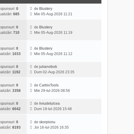
spunsuri:
0
de
Blustery
V
ualizări:
685
Mie 05-Aug-2026 11:21
e
z
spunsuri:
0
de
Blustery
i
V
ualizări:
710
Mie 05-Aug-2026 11:19
u
e
l
z
t
i
spunsuri:
0
de
Blustery
i
V
u
alizări:
1033
Mie 05-Aug-2026 11:12
m
e
l
u
z
t
l
spunsuri:
0
de
julianvibob
i
i
V
m
alizări:
1192
Dum 02-Aug-2026 23:35
u
m
e
e
l
u
z
s
t
l
spunsuri:
0
de
CarbixTools
i
a
V
i
m
alizări:
3358
Mie 29-Iul-2026 08:56
u
j
e
m
e
l
z
u
s
t
spunsuri:
0
de
liviudetulcea
i
l
a
V
i
alizări:
6042
Dum 19-Iul-2026 15:48
u
m
j
e
m
l
e
z
u
t
spunsuri:
0
de
skorpionu
s
i
l
V
i
alizări:
8193
Joi 16-Iul-2026 16:35
a
u
m
e
m
j