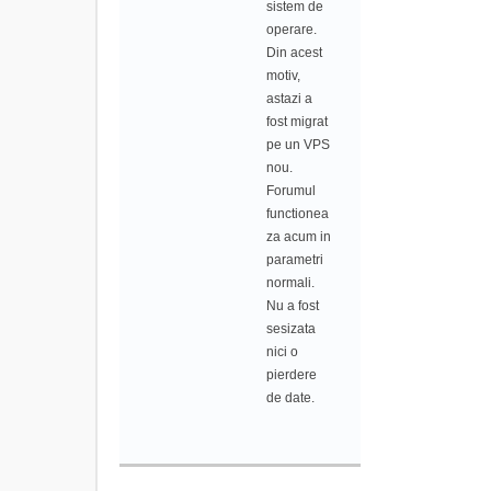
sistem de
operare.
Din acest
motiv,
astazi a
fost migrat
pe un VPS
nou.
Forumul
functionea
za acum in
parametri
normali.
Nu a fost
sesizata
nici o
pierdere
de date.