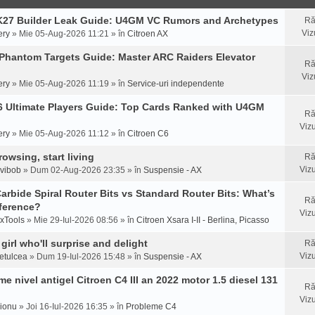
27 Builder Leak Guide: U4GM VC Rumors and Archetypes
Ră
Viz
ery
» Mie 05-Aug-2026 11:21 » în
Citroen AX
hantom Targets Guide: Master ARC Raiders Elevator
Ră
Viz
ery
» Mie 05-Aug-2026 11:19 » în
Service-uri independente
 Ultimate Players Guide: Top Cards Ranked with U4GM
Ră
Vizu
ery
» Mie 05-Aug-2026 11:12 » în
Citroen C6
owsing, start living
Ră
Vizu
nvibob
» Dum 02-Aug-2026 23:35 » în
Suspensie - AX
Carbide Spiral Router Bits vs Standard Router Bits: What’s
Ră
fference?
Vizu
xTools
» Mie 29-Iul-2026 08:56 » în
Citroen Xsara I-II - Berlina, Picasso
girl who'll surprise and delight
Ră
Vizu
detulcea
» Dum 19-Iul-2026 15:48 » în
Suspensie - AX
e nivel antigel Citroen C4 III an 2022 motor 1.5 diesel 131
Ră
Vizu
ionu
» Joi 16-Iul-2026 16:35 » în
Probleme C4