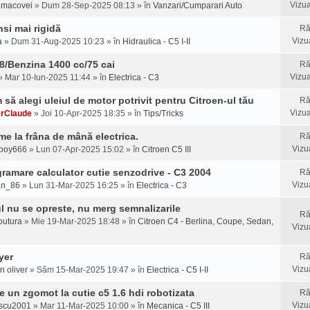
Vizua
u.macovei
» Dum 28-Sep-2025 08:13 » în
Vanzari/Cumparari Auto
si mai rigidă
Ră
Vizu
a
» Dum 31-Aug-2025 10:23 » în
Hidraulica - C5 I-II
8/Benzina 1400 cc/75 cai
Ră
Vizua
 Mar 10-Iun-2025 11:44 » în
Electrica - C3
să alegi uleiul de motor potrivit pentru Citroen-ul tău
Ră
Vizua
erClaude
» Joi 10-Apr-2025 18:35 » în
Tips/Tricks
me la frâna de mână electrica.
Ră
Vizu
uboy666
» Lun 07-Apr-2025 15:02 » în
Citroen C5 III
ramare calculator cutie senzodrive - C3 2004
Ră
Vizu
an_86
» Lun 31-Mar-2025 16:25 » în
Electrica - C3
l nu se opreste, nu merg semnalizarile
Ră
nputura
» Mie 19-Mar-2025 18:48 » în
Citroen C4 - Berlina, Coupe, Sedan,
Vizu
yer
Ră
Vizu
n oliver
» Sâm 15-Mar-2025 19:47 » în
Electrica - C5 I-II
e un zgomot la cutie c5 1.6 hdi robotizata
Ră
Vizu
scu2001
» Mar 11-Mar-2025 10:00 » în
Mecanica - C5 III