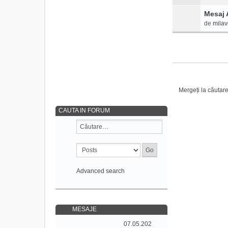
Mesaj
de
mila
Mergeți la căutar
CAUTA IN FORUM
Advanced search
MESAJE
07.05.202