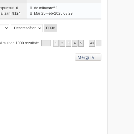
i
e
u
m
a
m
z
l
spunsuri:
0
de
milavoro52
e
j
u
V
i
t
alizări:
9124
Mar 25-Feb-2025 08:29
s
l
e
u
i
a
m
z
l
m
j
e
i
t
u
s
u
i
l
a
l
m
m
i mult de 1000 rezultate
1
2
j
3
4
5
…
40
t
u
e
i
l
s
m
m
a
Mergi la
u
e
j
l
s
m
a
e
j
s
a
j