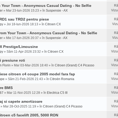
In Your Town - Anonymous Casual Dating - No Selfie
Ră
Vizu
er
» Mar 23-Iun-2026 15:23 » în
Suspensie - AX
RD1 sau TRD2 pentru piese
Ră
Vizu
py
» Joi 18-Iun-2026 18:13 » în
Citroen CX
From Your Town - Anonymous Casual Dating - No Selfie
Ră
Vizu
er
» Mie 17-Iun-2026 20:37 » în
Suspensie - AX
X Prestige/Limousine
Ră
Vizu
py
» Sâm 11-Apr-2026 23:32 » în
Citroen CX
i presiune roti
Ră
Vizu
n Florin
» Mar 03-Mar-2026 18:40 » în
Citroen (Grand) C4 Picasso
iese citroen c4 coupe 2005 model fara fap
Ră
Vizu
upe
» Sâm 21-Feb-2026 21:43 » în
Citroën Romania
ire BMS
Ră
Vizu
67
» Mar 11-Noi-2025 12:28 » în
Electrica C5 III
aj si capete amortizoare
Ră
Vizu
» Mar 28-Oct-2025 11:19 » în
Citroen (Grand) C4 Picasso
itroen c5 facelift 2005, 5000 RON
Ră