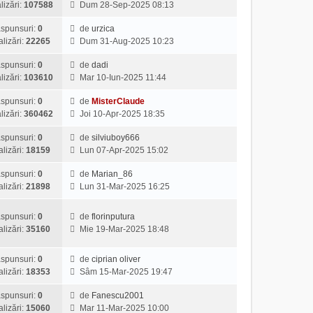
V
i
t
lizări:
107588
Dum 28-Sep-2025 08:13
u
e
j
e
u
i
l
s
z
l
spunsuri:
0
de
urzica
m
m
a
V
i
t
alizări:
22265
Dum 31-Aug-2025 10:23
u
e
j
e
u
i
l
s
z
l
spunsuri:
0
de
dadi
m
m
a
V
i
t
lizări:
103610
Mar 10-Iun-2025 11:44
u
e
j
e
u
i
l
s
z
l
spunsuri:
0
de
MisterClaude
m
m
a
V
i
t
lizări:
360462
Joi 10-Apr-2025 18:35
u
e
j
e
u
i
l
s
z
l
spunsuri:
0
de
silviuboy666
m
m
a
V
i
t
alizări:
18159
Lun 07-Apr-2025 15:02
u
e
j
e
u
i
l
s
z
l
spunsuri:
0
de
Marian_86
m
m
a
V
i
t
alizări:
21898
Lun 31-Mar-2025 16:25
u
e
j
e
u
i
l
s
z
l
m
m
a
spunsuri:
0
de
florinputura
i
t
u
e
V
j
alizări:
35160
Mie 19-Mar-2025 18:48
u
i
l
s
e
l
m
m
a
z
t
spunsuri:
0
de
ciprian oliver
u
e
j
i
V
i
alizări:
18353
Sâm 15-Mar-2025 19:47
l
s
u
e
m
m
a
l
z
spunsuri:
0
de
Fanescu2001
u
e
j
t
V
i
alizări:
15060
Mar 11-Mar-2025 10:00
l
s