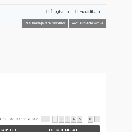
Înregistrare
Autentificare
Vezi mesaje fără răspuns
Vezi subiecte active
i mult de 1000 rezultate
1
2
3
4
5
…
40
TATISTICI
ULTIMUL MESAJ