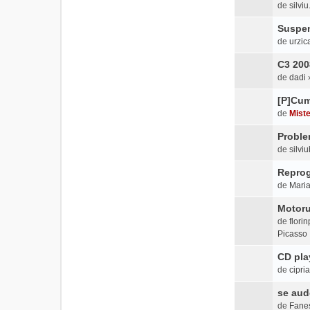
de
silvi
Suspen
de
urzic
C3 200
de
dadi
»
[P]Cum 
de
Mist
Proble
de
silvi
Reprog
de
Mari
Motoru
de
flori
Picasso
CD pla
de
cipria
se aud
de
Fane