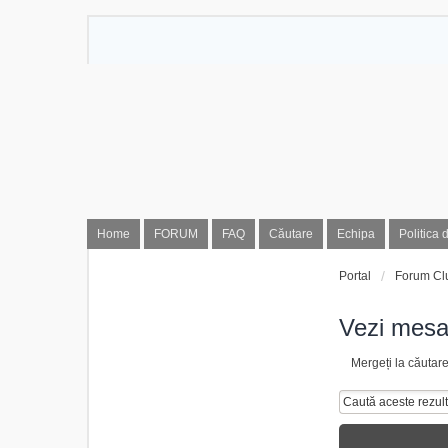
Home
FORUM
FAQ
Căutare
Echipa
Politica 
Portal
Forum Cl
Vezi mesa
Mergeți la căutar