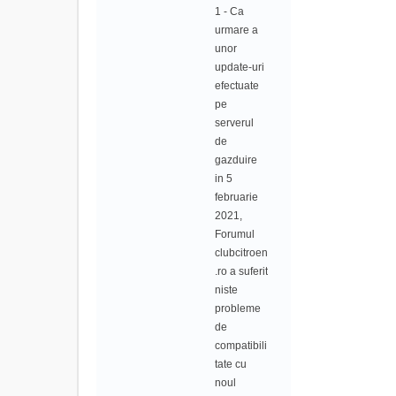
1 - Ca
urmare a
unor
update-uri
efectuate
pe
serverul
de
gazduire
in 5
februarie
2021,
Forumul
clubcitroen
.ro a suferit
niste
probleme
de
compatibili
tate cu
noul