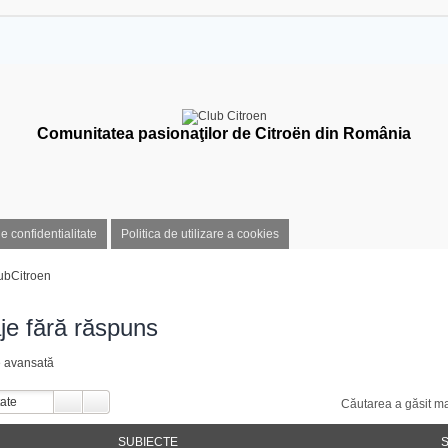
Comunitatea pasionaţilor de Citroën din România
de confidentialitate
Politica de utilizare a cookies
ubCitroen
je fără răspuns
e avansată
Căutarea a găsit ma
SUBIECTE
S