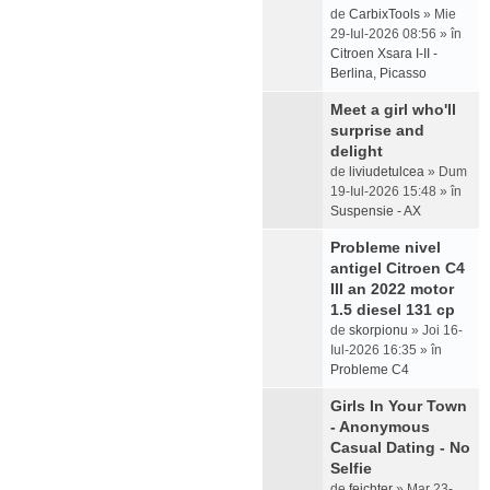
de
CarbixTools
» Mie
29-Iul-2026 08:56 » în
Citroen Xsara I-II -
Berlina, Picasso
Meet a girl who'll
surprise and
delight
de
liviudetulcea
» Dum
19-Iul-2026 15:48 » în
Suspensie - AX
Probleme nivel
antigel Citroen C4
III an 2022 motor
1.5 diesel 131 cp
de
skorpionu
» Joi 16-
Iul-2026 16:35 » în
Probleme C4
Girls In Your Town
- Anonymous
Casual Dating - No
Selfie
de
feichter
» Mar 23-