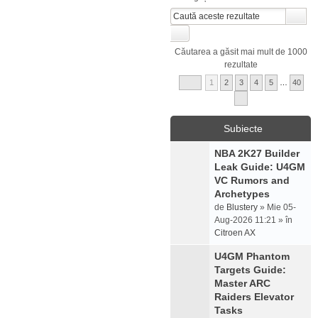
Căutarea a găsit mai mult de 1000
rezultate
1
2
3
4
5
…
40
Subiecte
NBA 2K27 Builder
Leak Guide: U4GM
VC Rumors and
Archetypes
de
Blustery
» Mie 05-
Aug-2026 11:21 » în
Citroen AX
U4GM Phantom
Targets Guide:
Master ARC
Raiders Elevator
Tasks