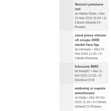
Senzori presiune
roti
de
Adrian Florin
» Mar
03-Mar-2026 18:40 » în
Citroen (Grand) C4
Picasso
vand piese citroen
c4 coupe 2005
model fara fap
de
c4coupe
» Sâm 21-
Feb-2026 21:43 » în
Citroën Romania
Inlocuire BMS
de
Dany67
» Mar 11-
Noi-2025 12:28 » în
Electrica C5 III
ambreiaj si capete
amortizoare
de
Dady
» Mar 28-Oct-
2025 11:19 » în
Citroen
(Grand) C4 Picasso