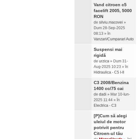
Vand citroen c5
facelift 2005, 5000
RON
de
silviu.macovei
»
Dum 28-Sep-2025
08:13 » în
Vanzari/Cumparari Auto
Suspensi mai
rigidă
de
urzica
» Dum 31-
Aug-2025 10:23 » în
Hidraulica - C5 I-II
C3 2008/Benzina
1400 cc/75 cai
de
dadi
» Mar 10-Iun-
2025 11:44 » în
Electrica - C3
[P]Cum să alegi
uleiul de motor
potrivit pentru
Citroen-ul tău