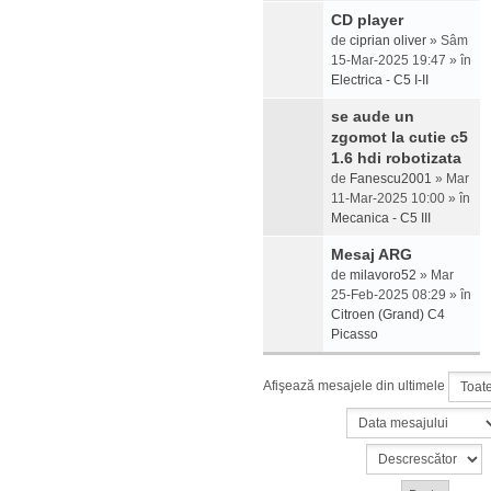
CD player
de
ciprian oliver
» Sâm
15-Mar-2025 19:47 » în
Electrica - C5 I-II
se aude un
zgomot la cutie c5
1.6 hdi robotizata
de
Fanescu2001
» Mar
11-Mar-2025 10:00 » în
Mecanica - C5 III
Mesaj ARG
de
milavoro52
» Mar
25-Feb-2025 08:29 » în
Citroen (Grand) C4
Picasso
Afişează mesajele din ultimele