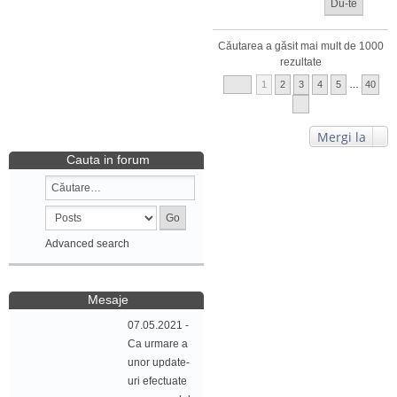
Căutarea a găsit mai mult de 1000
rezultate
1
2
3
4
5
…
40
Mergi la
Cauta in forum
Advanced search
Mesaje
07.05.2021 -
Ca urmare a
unor update-
uri efectuate