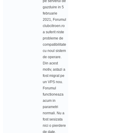
pe serverul de
gazduire in 5
februarie
2021, Forumul
clubcitroen.ro
a suferit niste
probleme de
compatibilitate
cu noul sistem
de operare.
Din acest
motiv, astazi a
fost migrat pe
un VPS nou.
Forumul
functioneaza
acum in
parametri
normali. Nu a
fost sesizata
nici o pierdere
de date.