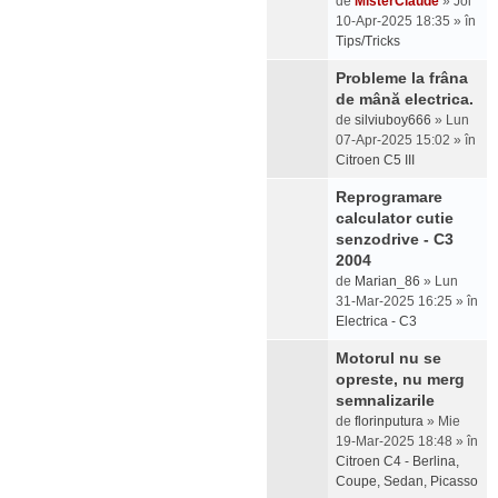
de
MisterClaude
» Joi
10-Apr-2025 18:35 » în
Tips/Tricks
Probleme la frâna
de mână electrica.
de
silviuboy666
» Lun
07-Apr-2025 15:02 » în
Citroen C5 III
Reprogramare
calculator cutie
senzodrive - C3
2004
de
Marian_86
» Lun
31-Mar-2025 16:25 » în
Electrica - C3
Motorul nu se
opreste, nu merg
semnalizarile
de
florinputura
» Mie
19-Mar-2025 18:48 » în
Citroen C4 - Berlina,
Coupe, Sedan, Picasso