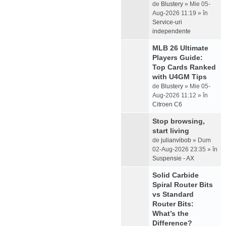
de
Blustery
» Mie 05-
Aug-2026 11:19 » în
Service-uri
independente
MLB 26 Ultimate
Players Guide:
Top Cards Ranked
with U4GM Tips
de
Blustery
» Mie 05-
Aug-2026 11:12 » în
Citroen C6
Stop browsing,
start living
de
julianvibob
» Dum
02-Aug-2026 23:35 » în
Suspensie - AX
Solid Carbide
Spiral Router Bits
vs Standard
Router Bits:
What’s the
Difference?