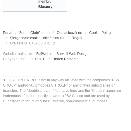
membru
Blustery
Portal
Forum ClubCitroen
Contactează-ne
Cookie Policy
Şterge toate cookie-urile forumului
Reguli
Ora este UTC+02:00 UTC+2
Website realizat de
- FullWeb.ro - Servicii Web Design
.
Copyright 2003 - 2016 ©
Club Citroen Romania
.
______________________
"CLUBCITROEN.RO" is not in any way affiliated with the companies "PSA
GROUP" and/or "Automobiles CITROEN" or any of their subsidiaries or
branches. The "double chevron" figurative logo and the "Citroën" name are
trademarks of their respective owners (PSA Group) and are used by
clubcitroen.ro forum only for illustrative, non-commercial purposes.