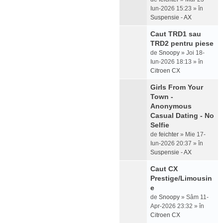
Iun-2026 15:23 » în
Suspensie - AX
Caut TRD1 sau
TRD2 pentru piese
de
Snoopy
» Joi 18-
Iun-2026 18:13 » în
Citroen CX
Girls From Your
Town -
Anonymous
Casual Dating - No
Selfie
de
feichter
» Mie 17-
Iun-2026 20:37 » în
Suspensie - AX
Caut CX
Prestige/Limousin
e
de
Snoopy
» Sâm 11-
Apr-2026 23:32 » în
Citroen CX