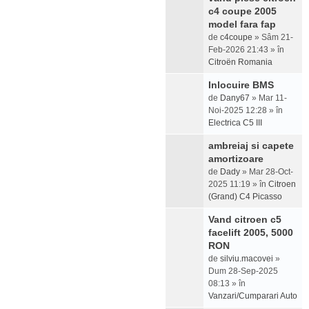
c4 coupe 2005
model fara fap
de
c4coupe
» Sâm 21-
Feb-2026 21:43 » în
Citroën Romania
Inlocuire BMS
de
Dany67
» Mar 11-
Noi-2025 12:28 » în
Electrica C5 III
ambreiaj si capete
amortizoare
de
Dady
» Mar 28-Oct-
2025 11:19 » în
Citroen
(Grand) C4 Picasso
Vand citroen c5
facelift 2005, 5000
RON
de
silviu.macovei
»
Dum 28-Sep-2025
08:13 » în
Vanzari/Cumparari Auto