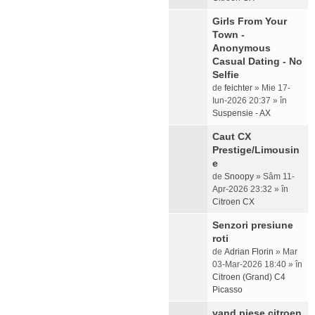
Girls From Your
Town -
Anonymous
Casual Dating - No
Selfie
de
feichter
» Mie 17-
Iun-2026 20:37 » în
Suspensie - AX
Caut CX
Prestige/Limousin
e
de
Snoopy
» Sâm 11-
Apr-2026 23:32 » în
Citroen CX
Senzori presiune
roti
de
Adrian Florin
» Mar
03-Mar-2026 18:40 » în
Citroen (Grand) C4
Picasso
vand piese citroen