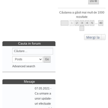
Căutarea a găsit mai mult de 1000
rezultate
1
2
3
4
5
…
40
Mergi la
Cauta in forum
Advanced search
Mesaje
07.05.2021 -
Ca urmare a
unor update-
uri efectuate