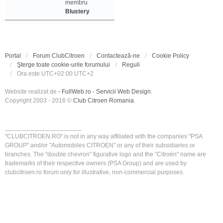
membru
Blustery
Portal
Forum ClubCitroen
Contactează-ne
Cookie Policy
Şterge toate cookie-urile forumului
Reguli
Ora este UTC+02:00 UTC+2
Website realizat de
- FullWeb.ro - Servicii Web Design
.
Copyright 2003 - 2016 ©
Club Citroen Romania
.
______________________
"CLUBCITROEN.RO" is not in any way affiliated with the companies "PSA
GROUP" and/or "Automobiles CITROEN" or any of their subsidiaries or
branches. The "double chevron" figurative logo and the "Citroën" name are
trademarks of their respective owners (PSA Group) and are used by
clubcitroen.ro forum only for illustrative, non-commercial purposes.