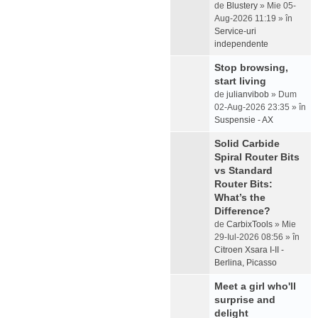
de
Blustery
» Mie 05-
Aug-2026 11:19 » în
Service-uri
independente
Stop browsing,
start living
de
julianvibob
» Dum
02-Aug-2026 23:35 » în
Suspensie - AX
Solid Carbide
Spiral Router Bits
vs Standard
Router Bits:
What’s the
Difference?
de
CarbixTools
» Mie
29-Iul-2026 08:56 » în
Citroen Xsara I-II -
Berlina, Picasso
Meet a girl who'll
surprise and
delight