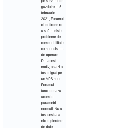
pe serverul de
gazduire in 5
februarie
2021, Forumul
clubcitroen.ro
a suferit niste
probleme de
compatibilitate
cu noul sistem
de operare.
Din acest
motiv, astazi a
fost migrat pe
un VPS nou.
Forumul
functioneaza
acum in
parametri
normali. Nu a
fost sesizata
nici o pierdere
de date.