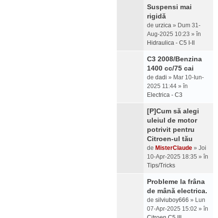
Suspensi mai
rigidă
de
urzica
» Dum 31-
Aug-2025 10:23 » în
Hidraulica - C5 I-II
C3 2008/Benzina
1400 cc/75 cai
de
dadi
» Mar 10-Iun-
2025 11:44 » în
Electrica - C3
[P]Cum să alegi
uleiul de motor
potrivit pentru
Citroen-ul tău
de
MisterClaude
» Joi
10-Apr-2025 18:35 » în
Tips/Tricks
Probleme la frâna
de mână electrica.
de
silviuboy666
» Lun
07-Apr-2025 15:02 » în
Citroen C5 III