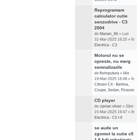
Reprogramare
calculator cutie
senzodrive - C3
2004
de
Marian_86
» Lun
31-Mar-2025 16:25 » în
Electrica - C3
Motorul nu se
opreste, nu merg
semnalizarile
de
florinputura
» Mie
19-Mar-2025 18:48 » în
Citroen C4 - Berlina,
Coupe, Sedan, Picasso
CD player
de
ciprian oliver
» Sâm
15-Mar-2025 19:47 » în
Electrica - C5 I-II
se aude un
zgomot la cutie c5
1.6 hdi robotizata