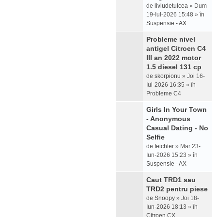
de
liviudetulcea
» Dum
19-Iul-2026 15:48 » în
Suspensie - AX
Probleme nivel
antigel Citroen C4
III an 2022 motor
1.5 diesel 131 cp
de
skorpionu
» Joi 16-
Iul-2026 16:35 » în
Probleme C4
Girls In Your Town
- Anonymous
Casual Dating - No
Selfie
de
feichter
» Mar 23-
Iun-2026 15:23 » în
Suspensie - AX
Caut TRD1 sau
TRD2 pentru piese
de
Snoopy
» Joi 18-
Iun-2026 18:13 » în
Citroen CX