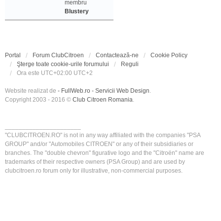
membru
Blustery
Portal
Forum ClubCitroen
Contactează-ne
Cookie Policy
Şterge toate cookie-urile forumului
Reguli
Ora este UTC+02:00 UTC+2
Website realizat de
- FullWeb.ro - Servicii Web Design
.
Copyright 2003 - 2016 ©
Club Citroen Romania
.
______________________
"CLUBCITROEN.RO" is not in any way affiliated with the companies "PSA
GROUP" and/or "Automobiles CITROEN" or any of their subsidiaries or
branches. The "double chevron" figurative logo and the "Citroën" name are
trademarks of their respective owners (PSA Group) and are used by
clubcitroen.ro forum only for illustrative, non-commercial purposes.