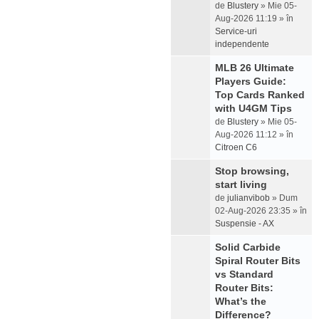
de
Blustery
» Mie 05-
Aug-2026 11:19 » în
Service-uri
independente
MLB 26 Ultimate
Players Guide:
Top Cards Ranked
with U4GM Tips
de
Blustery
» Mie 05-
Aug-2026 11:12 » în
Citroen C6
Stop browsing,
start living
de
julianvibob
» Dum
02-Aug-2026 23:35 » în
Suspensie - AX
Solid Carbide
Spiral Router Bits
vs Standard
Router Bits:
What’s the
Difference?