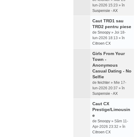
Iun-2026 15:23 » în
Suspensie - AX
Caut TRD1 sau
TRD2 pentru piese
de
Snoopy
» Joi 18-
Iun-2026 18:13 » în
Citroen CX
Girls From Your
Town -
Anonymous
Casual Dating - No
Selfie
de
feichter
» Mie 17-
Iun-2026 20:37 » în
Suspensie - AX
Caut CX
Prestige/Limousin
e
de
Snoopy
» Sâm 11-
Apr-2026 23:32 » în
Citroen CX