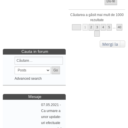
Căutarea a găsit mai mult de 1000
rezultate
1
2
3
4
5
…
40
Mergi la
Cauta in forum
Advanced search
Mesaje
07.05.2021 -
Ca urmare a
unor update-
uri efectuate