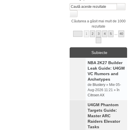
Căutarea a găsit mai mult de 1000
rezultate
1
2
3
4
5
…
40
Subiecte
NBA 2K27 Builder
Leak Guide: U4GM
VC Rumors and
Archetypes
de
Blustery
» Mie 05-
Aug-2026 11:21 » în
Citroen AX
U4GM Phantom
Targets Guide:
Master ARC
Raiders Elevator
Tasks