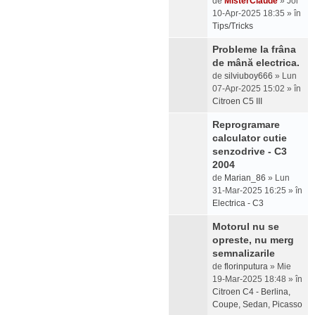
de
MisterClaude
» Joi
10-Apr-2025 18:35 » în
Tips/Tricks
Probleme la frâna
de mână electrica.
de
silviuboy666
» Lun
07-Apr-2025 15:02 » în
Citroen C5 III
Reprogramare
calculator cutie
senzodrive - C3
2004
de
Marian_86
» Lun
31-Mar-2025 16:25 » în
Electrica - C3
Motorul nu se
opreste, nu merg
semnalizarile
de
florinputura
» Mie
19-Mar-2025 18:48 » în
Citroen C4 - Berlina,
Coupe, Sedan, Picasso