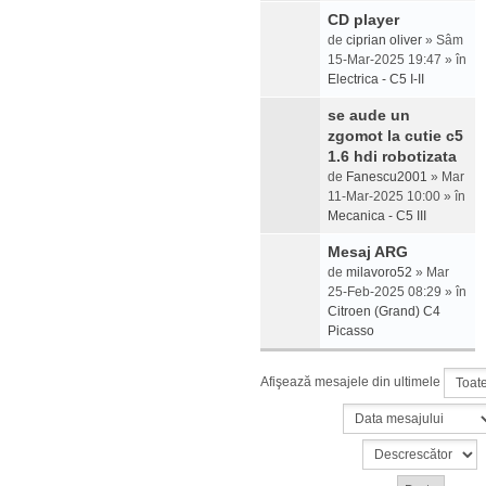
CD player
de
ciprian oliver
» Sâm
15-Mar-2025 19:47 » în
Electrica - C5 I-II
se aude un
zgomot la cutie c5
1.6 hdi robotizata
de
Fanescu2001
» Mar
11-Mar-2025 10:00 » în
Mecanica - C5 III
Mesaj ARG
de
milavoro52
» Mar
25-Feb-2025 08:29 » în
Citroen (Grand) C4
Picasso
Afişează mesajele din ultimele