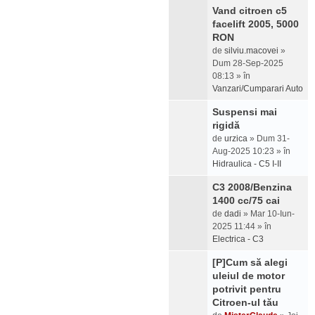
Vand citroen c5
facelift 2005, 5000
RON
de
silviu.macovei
»
Dum 28-Sep-2025
08:13 » în
Vanzari/Cumparari Auto
Suspensi mai
rigidă
de
urzica
» Dum 31-
Aug-2025 10:23 » în
Hidraulica - C5 I-II
C3 2008/Benzina
1400 cc/75 cai
de
dadi
» Mar 10-Iun-
2025 11:44 » în
Electrica - C3
[P]Cum să alegi
uleiul de motor
potrivit pentru
Citroen-ul tău