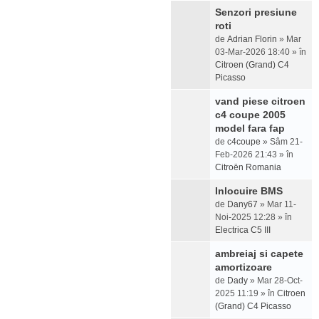
Senzori presiune
roti
de
Adrian Florin
» Mar
03-Mar-2026 18:40 » în
Citroen (Grand) C4
Picasso
vand piese citroen
c4 coupe 2005
model fara fap
de
c4coupe
» Sâm 21-
Feb-2026 21:43 » în
Citroën Romania
Inlocuire BMS
de
Dany67
» Mar 11-
Noi-2025 12:28 » în
Electrica C5 III
ambreiaj si capete
amortizoare
de
Dady
» Mar 28-Oct-
2025 11:19 » în
Citroen
(Grand) C4 Picasso