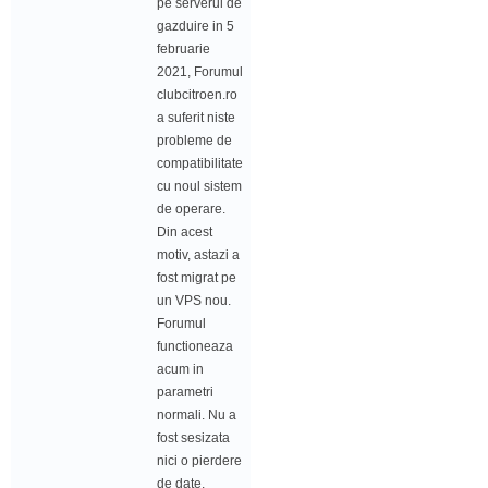
pe serverul de
gazduire in 5
februarie
2021, Forumul
clubcitroen.ro
a suferit niste
probleme de
compatibilitate
cu noul sistem
de operare.
Din acest
motiv, astazi a
fost migrat pe
un VPS nou.
Forumul
functioneaza
acum in
parametri
normali. Nu a
fost sesizata
nici o pierdere
de date.