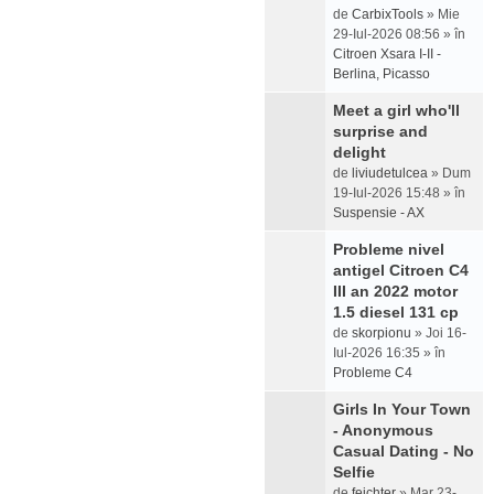
de
CarbixTools
» Mie
29-Iul-2026 08:56 » în
Citroen Xsara I-II -
Berlina, Picasso
Meet a girl who'll
surprise and
delight
de
liviudetulcea
» Dum
19-Iul-2026 15:48 » în
Suspensie - AX
Probleme nivel
antigel Citroen C4
III an 2022 motor
1.5 diesel 131 cp
de
skorpionu
» Joi 16-
Iul-2026 16:35 » în
Probleme C4
Girls In Your Town
- Anonymous
Casual Dating - No
Selfie
de
feichter
» Mar 23-