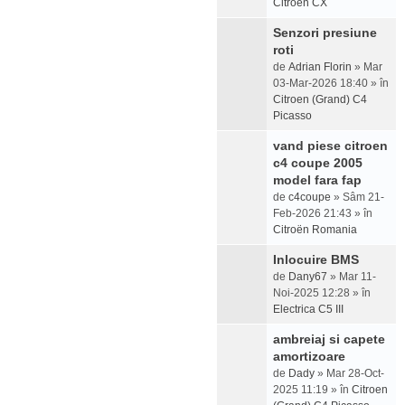
Citroen CX
Senzori presiune
roti
de
Adrian Florin
» Mar
03-Mar-2026 18:40 » în
Citroen (Grand) C4
Picasso
vand piese citroen
c4 coupe 2005
model fara fap
de
c4coupe
» Sâm 21-
Feb-2026 21:43 » în
Citroën Romania
Inlocuire BMS
de
Dany67
» Mar 11-
Noi-2025 12:28 » în
Electrica C5 III
ambreiaj si capete
amortizoare
de
Dady
» Mar 28-Oct-
2025 11:19 » în
Citroen