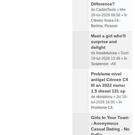
Difference?
de
CarbixTools
» Mie
29-Iul-2026 08:56 » în
Citroen Xsara I-II -
Berlina, Picasso
Meet a girl who'll
surprise and
delight
de
liviudetulcea
» Dum
19-Iul-2026 15:48 » în
Suspensie - AX
Probleme nivel
antigel Citroen C4
III an 2022 motor
1.5 diesel 131 cp
de
skorpionu
» Joi 16-
Iul-2026 16:35 » în
Probleme C4
Girls In Your Town
- Anonymous
Casual Dating - No
Selfie