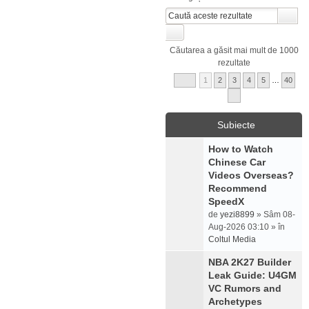
Căutarea a găsit mai mult de 1000
rezultate
1
2
3
4
5
…
40
Subiecte
How to Watch
Chinese Car
Videos Overseas?
Recommend
SpeedX
de
yezi8899
» Sâm 08-
Aug-2026 03:10 » în
Coltul Media
NBA 2K27 Builder
Leak Guide: U4GM
VC Rumors and
Archetypes