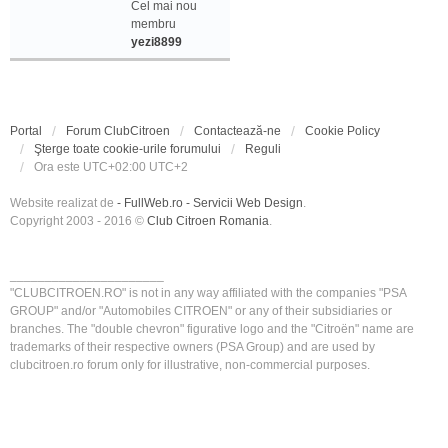
Cel mai nou
membru
yezi8899
Portal
Forum ClubCitroen
Contactează-ne
Cookie Policy
Şterge toate cookie-urile forumului
Reguli
Ora este UTC+02:00 UTC+2
Website realizat de
- FullWeb.ro - Servicii Web Design
.
Copyright 2003 - 2016 ©
Club Citroen Romania
.
______________________
"CLUBCITROEN.RO" is not in any way affiliated with the companies "PSA
GROUP" and/or "Automobiles CITROEN" or any of their subsidiaries or
branches. The "double chevron" figurative logo and the "Citroën" name are
trademarks of their respective owners (PSA Group) and are used by
clubcitroen.ro forum only for illustrative, non-commercial purposes.