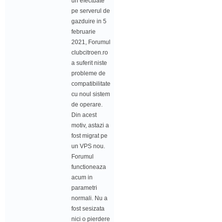
uri efectuate
pe serverul de
gazduire in 5
februarie
2021, Forumul
clubcitroen.ro
a suferit niste
probleme de
compatibilitate
cu noul sistem
de operare.
Din acest
motiv, astazi a
fost migrat pe
un VPS nou.
Forumul
functioneaza
acum in
parametri
normali. Nu a
fost sesizata
nici o pierdere