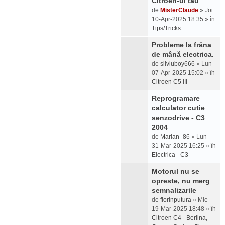
Citroen-ul tău
de
MisterClaude
» Joi
10-Apr-2025 18:35 » în
Tips/Tricks
Probleme la frâna
de mână electrica.
de
silviuboy666
» Lun
07-Apr-2025 15:02 » în
Citroen C5 III
Reprogramare
calculator cutie
senzodrive - C3
2004
de
Marian_86
» Lun
31-Mar-2025 16:25 » în
Electrica - C3
Motorul nu se
opreste, nu merg
semnalizarile
de
florinputura
» Mie
19-Mar-2025 18:48 » în
Citroen C4 - Berlina,