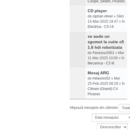
Coupe, Sedan, Picasso
CD player
de
ciprian oliver
» Sâm
15-Mar-2025 19:47 » în
Electrica - C5 I-II
se aude un
zgomot la cutie c5
1.6 hdi robotizata
de
Fanescu2001
» Mar
11-Mar-2025 10:00 » în
Mecanica - C5 III
Mesaj ARG
de
milavoro52
» Mar
25-Feb-2025 08:29 » în
Citroen (Grand) C4
Picasso
Afişează mesajele din ultimele