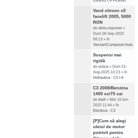
(Grand) C4 Picasso
Vand citroen c5
facelift 2005, 5000
RON
de
silviu.macovei
»
Dum 28-Sep-2025
08:13 » în
Vanzari/Cumparari Auto
Suspensi mai
rigidă
de
urzica
» Dum 31-
Aug-2025 10:23 » în
Hidraulica - C5 I-II
C3 2008/Benzina
1400 cc/75 cai
de
dadi
» Mar 10-Iun-
2025 11:44 » în
Electrica - C3
[P]Cum să alegi
uleiul de motor
potrivit pentru