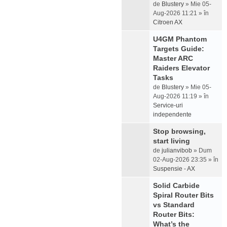
de
Blustery
» Mie 05-
Aug-2026 11:21 » în
Citroen AX
U4GM Phantom
Targets Guide:
Master ARC
Raiders Elevator
Tasks
de
Blustery
» Mie 05-
Aug-2026 11:19 » în
Service-uri
independente
Stop browsing,
start living
de
julianvibob
» Dum
02-Aug-2026 23:35 » în
Suspensie - AX
Solid Carbide
Spiral Router Bits
vs Standard
Router Bits:
What’s the