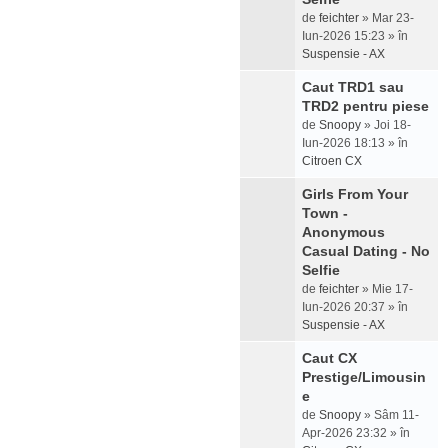
de
feichter
» Mar 23-
Iun-2026 15:23 » în
Suspensie - AX
Caut TRD1 sau
TRD2 pentru piese
de
Snoopy
» Joi 18-
Iun-2026 18:13 » în
Citroen CX
Girls From Your
Town -
Anonymous
Casual Dating - No
Selfie
de
feichter
» Mie 17-
Iun-2026 20:37 » în
Suspensie - AX
Caut CX
Prestige/Limousin
e
de
Snoopy
» Sâm 11-
Apr-2026 23:32 » în