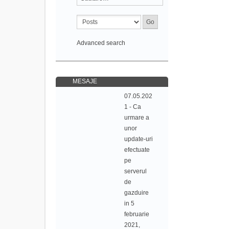
Advanced search
MESAJE
07.05.202
1 - Ca
urmare a
unor
update-uri
efectuate
pe
serverul
de
gazduire
in 5
februarie
2021,