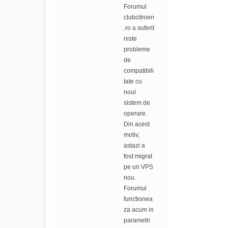
Forumul
clubcitroen
.ro a suferit
niste
probleme
de
compatibili
tate cu
noul
sistem de
operare.
Din acest
motiv,
astazi a
fost migrat
pe un VPS
nou.
Forumul
functionea
za acum in
parametri