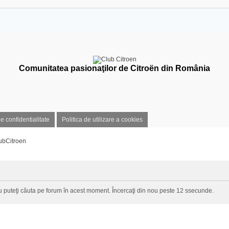
Comunitatea pasionaţilor de Citroën din România
de confidentialitate
Politica de utilizare a cookies
ubCitroen
 puteţi căuta pe forum în acest moment. Încercaţi din nou peste 12 ssecunde.