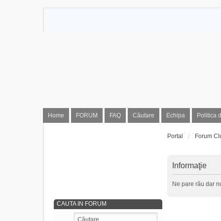
Home
FORUM
FAQ
Căutare
Echipa
Politica 
Portal
Forum Cl
Informaţie
Ne pare rău dar nu
CAUTA IN FORUM