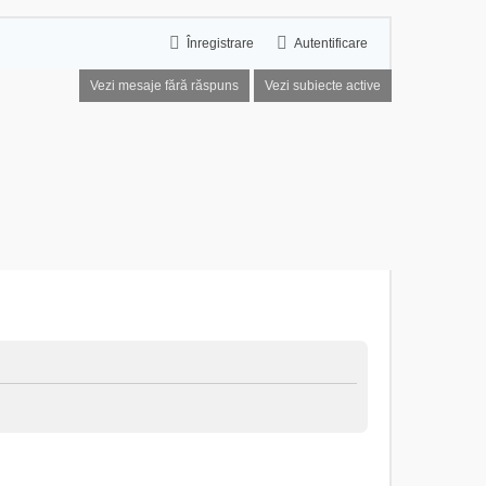
Înregistrare
Autentificare
Vezi mesaje fără răspuns
Vezi subiecte active