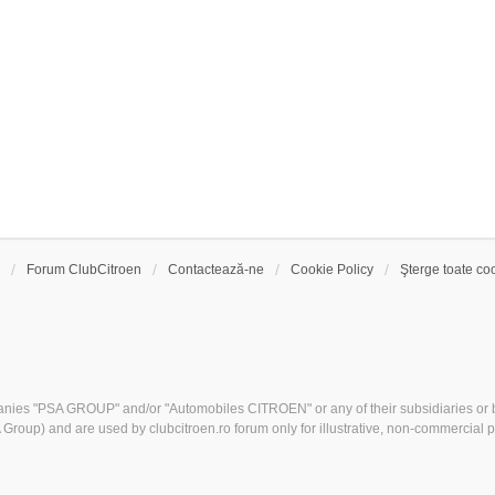
Forum ClubCitroen
Contactează-ne
Cookie Policy
Şterge toate coo
nies "PSA GROUP" and/or "Automobiles CITROEN" or any of their subsidiaries or b
Group) and are used by clubcitroen.ro forum only for illustrative, non-commercial 