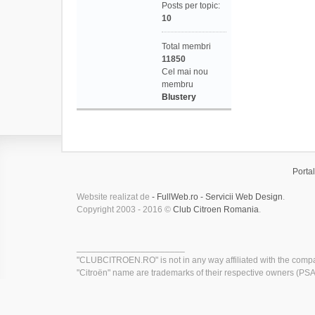
Posts per topic:
10
Total membri
11850
Cel mai nou
membru
Blustery
Portal
Website realizat de
- FullWeb.ro - Servicii Web Design
.
Copyright 2003 - 2016 ©
Club Citroen Romania
.
______________________
"CLUBCITROEN.RO" is not in any way affiliated with the compa
"Citroën" name are trademarks of their respective owners (PSA 