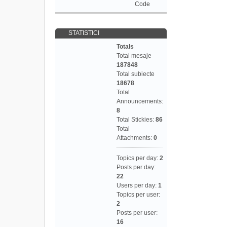
Code
STATISTICI
Totals
Total mesaje
187848
Total subiecte
18678
Total
Announcements:
8
Total Stickies:
86
Total
Attachments:
0
Topics per day:
2
Posts per day:
22
Users per day:
1
Topics per user:
2
Posts per user:
16