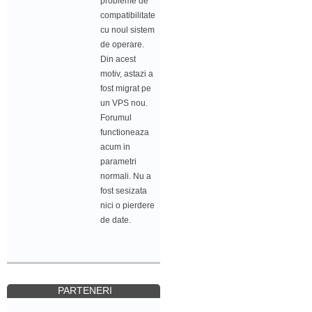
probleme de
compatibilitate
cu noul sistem
de operare.
Din acest
motiv, astazi a
fost migrat pe
un VPS nou.
Forumul
functioneaza
acum in
parametri
normali. Nu a
fost sesizata
nici o pierdere
de date.
PARTENERI