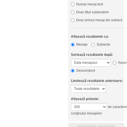
Numai mesaj text
Doar titlul subiectelor
Doar primul mesaj din subiect
Afişează rezultatele ca:
Mesaje
Subiecte
Sortează rezultatele după:
Ascen
Descendent
Limitează rezultatele anterioare:
Afişează primele:
de caractere
conţinutul mesajelor