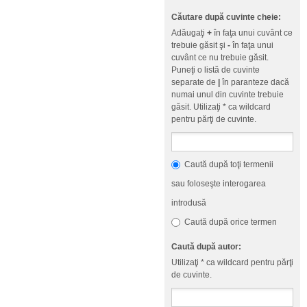
Căutare după cuvinte cheie:
Adăugaţi
+
în faţa unui cuvânt ce
trebuie găsit şi
-
în faţa unui
cuvânt ce nu trebuie găsit.
Puneţi o listă de cuvinte
separate de
|
în paranteze dacă
numai unul din cuvinte trebuie
găsit. Utilizaţi * ca wildcard
pentru părţi de cuvinte.
Caută după toţi termenii
sau foloseşte interogarea
introdusă
Caută după orice termen
Caută după autor:
Utilizaţi * ca wildcard pentru părţi
de cuvinte.