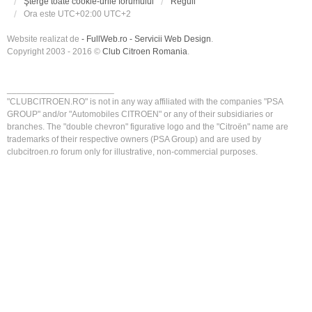
Şterge toate cookie-urile forumului
Reguli
Ora este UTC+02:00 UTC+2
Website realizat de
- FullWeb.ro - Servicii Web Design
.
Copyright 2003 - 2016 ©
Club Citroen Romania
.
______________________
"CLUBCITROEN.RO" is not in any way affiliated with the companies "PSA
GROUP" and/or "Automobiles CITROEN" or any of their subsidiaries or
branches. The "double chevron" figurative logo and the "Citroën" name are
trademarks of their respective owners (PSA Group) and are used by
clubcitroen.ro forum only for illustrative, non-commercial purposes.