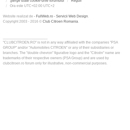
Şterge toate cookie-urile forumului
Reguli
Ora este UTC+02:00 UTC+2
Website realizat de
- FullWeb.ro - Servicii Web Design
.
Copyright 2003 - 2016 ©
Club Citroen Romania
.
______________________
"CLUBCITROEN.RO" is not in any way affiliated with the companies "PSA
GROUP" and/or "Automobiles CITROEN" or any of their subsidiaries or
branches. The "double chevron" figurative logo and the "Citroën" name are
trademarks of their respective owners (PSA Group) and are used by
clubcitroen.ro forum only for illustrative, non-commercial purposes.