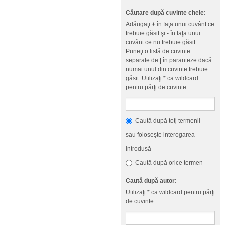
Căutare după cuvinte cheie:
Adăugaţi
+
în faţa unui cuvânt ce
trebuie găsit şi
-
în faţa unui
cuvânt ce nu trebuie găsit.
Puneţi o listă de cuvinte
separate de
|
în paranteze dacă
numai unul din cuvinte trebuie
găsit. Utilizaţi * ca wildcard
pentru părţi de cuvinte.
Caută după toţi termenii
sau foloseşte interogarea
introdusă
Caută după orice termen
Caută după autor:
Utilizaţi * ca wildcard pentru părţi
de cuvinte.