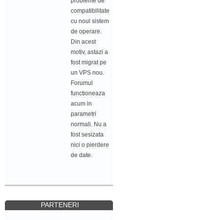
probleme de
compatibilitate
cu noul sistem
de operare.
Din acest
motiv, astazi a
fost migrat pe
un VPS nou.
Forumul
functioneaza
acum in
parametri
normali. Nu a
fost sesizata
nici o pierdere
de date.
PARTENERI