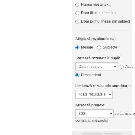
Numai mesaj text
Doar titlul subiectelor
Doar primul mesaj din subiect
Afişează rezultatele ca:
Mesaje
Subiecte
Sortează rezultatele după:
Ascen
Descendent
Limitează rezultatele anterioare:
Afişează primele:
de caractere
conţinutul mesajelor