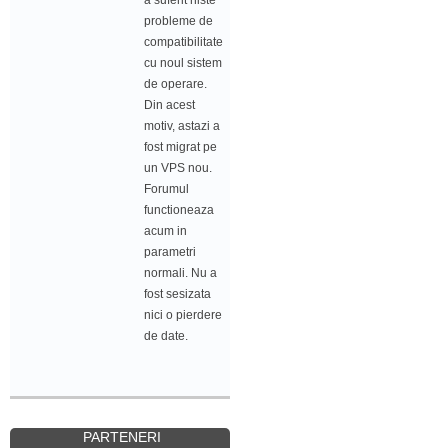
a suferit niste
probleme de
compatibilitate
cu noul sistem
de operare.
Din acest
motiv, astazi a
fost migrat pe
un VPS nou.
Forumul
functioneaza
acum in
parametri
normali. Nu a
fost sesizata
nici o pierdere
de date.
PARTENERI